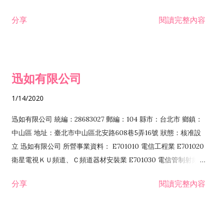
分享
閱讀完整內容
迅如有限公司
1/14/2020
迅如有限公司 統編：28683027 郵編：104 縣市：台北市 鄉鎮：
中山區 地址：臺北市中山區北安路608巷5弄16號 狀態：核准設
立 迅如有限公司 所營事業資料： E701010 電信工程業 E701020
衛星電視ＫＵ頻道、Ｃ頻道器材安裝業 E701030 電信管制射頻器
材裝設工程業 E801010 室內裝潢業 EZ05010 儀器、儀表安裝工
分享
閱讀完整內容
程業 I102010 投資顧問業 I301010 資訊軟體服務業 I301030 電
子資訊供應服務業 F113070 電信器材批發業 F118010 資訊軟體
批發業 F401010 國際貿易業 ZZ99999 除許可業務外，得經營法