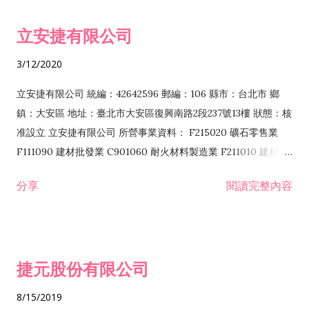
令非禁止或限制之業務 F102030 菸酒批發業 F203020 菸酒零售
立安捷有限公司
業 F401171 酒類輸入業
3/12/2020
立安捷有限公司 統編：42642596 郵編：106 縣市：台北市 鄉
鎮：大安區 地址：臺北市大安區復興南路2段237號13樓 狀態：核
准設立 立安捷有限公司 所營事業資料： F215020 礦石零售業
F111090 建材批發業 C901060 耐火材料製造業 F211010 建材零
售業 C901070 石材製品製造業 F115020 礦石批發業 C901030
分享
閱讀完整內容
水泥製造業 C901050 水泥及混凝土製品製造業 C901040 預拌混
凝土製造業 E599010 配管工程業 E603110 冷作工程業 E603120
噴砂工程業 E801010 室內裝潢業 E901010 油漆工程業 E903010
防蝕、防銹工程業 EZ99990 其他工程業 F102170 食品什貨批發
捷元股份有限公司
業 F106020 日常用品批發業 F108031 醫療器材批發業 F108040
化粧品批發業 F203010 食品什貨、飲料零售業 F206020 日常用
8/15/2019
品零售業 F208031 醫療器材零售業 F208040 化粧品零售業