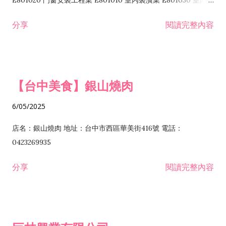
E801020 門窗安裝工程業 E801010 室內裝潢業 E801030 室內輕
諮詢顧問業 I301010 資訊軟體服務業 I301020 資料處理服務業
鋼架工程業 E801040 玻璃安裝工程業 E801070 廚具、衛浴設備
分享
閱讀完整內容
I301030 電子資訊供應服務業 I401010 一般廣告服務業 I501010
安裝工程業 F206020 日常用品零售業 F206040 水器材料零售業
產品設計業 IE01010 電信業務門號代辦業 IZ06010 理貨包裝業
F206060 祭祀用品零售業 F207030 清潔用品零售業 F211010 建
IZ09010 管理系統驗證業 IZ12010 人力派遣業 IZ13010 網路認
材零售業 F213010 電器零售業 F213030 電腦及事務性機器設備
證服務業 IZ15010 市場研究及民意調查業 IZ99990 其他工商服
零售業 F217010 消防安全設備零售業 F218010 資訊軟體零售業
【台中美食】銀山燒肉
務業 J399010 軟體出版業 J601010 藝文服務業 J602010 演藝活
H701010 住宅及大樓開發租售業 H701020 工業廠房開發租售業
動業 J701040 休閒活動場館業 J802010 運動訓練業 JA02010 電
H701050 投資興建公共建設業 H701060 新市鎮、新社區開發業
6/05/2025
器及電子產品修理業 JB01010 會議及展覽服務業 JD01010 工商
H701070 區段徵收及市地重劃代辦業 H701090 都市更新整建維
徵信服務業 JE01010 租賃業 E801010 室內裝潢業 E603010 電
護業 H702010 建築經理業 H703090 不動產買賣業 H703100 不
店名：銀山燒肉 地址：台中市西區華美街416號 電話：
纜安裝工程業 EZ05010 儀器、儀表安裝工程業 F102030 菸酒批
動產租賃業 I103060 管理顧問業 I199990 其他顧問服務業
0423269935
發業 F10...
I301010 資訊軟體服務業 I301020 資料處理服務業 I301030 電子
分享
閱讀完整內容
資訊供應服務業 IF01010 消防安全設備檢修業 JZ99050 仲介服
務業 JZ99990 未分類其他服務業 F201070 花卉零售業 F203010
食品什貨、飲料零售業 F204110 布疋、衣著、鞋、帽、傘、服飾
品零售業 F207200 化學原料零售業 F209060 文教、樂器、育樂