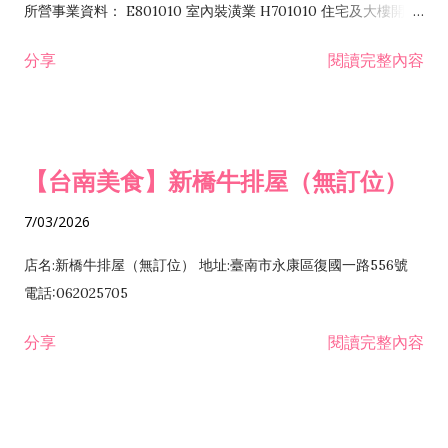
所營事業資料： E801010 室內裝潢業 H701010 住宅及大樓開發
租售業 H701040 特定專業區開發業 H701060 新市鎮、新社區開
分享
閱讀完整內容
發業 H703090 不動產買賣業 H703100 不動產租賃業 I503010
景觀、室內設計業 ZZ99999 除許可業務外，得經營法令非禁止
或限制之業務
【台南美食】新橋牛排屋（無訂位）
7/03/2026
店名:新橋牛排屋（無訂位） 地址:臺南市永康區復國一路556號
電話:062025705
分享
閱讀完整內容