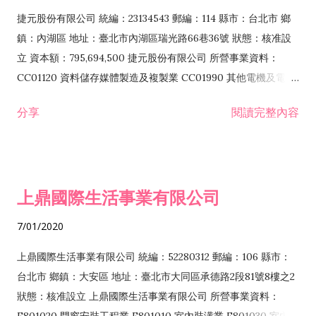
F399040 無店面零售業 F399990 其他綜合零售業 F401010 國
捷元股份有限公司 統編：23134543 郵編：114 縣市：台北市 鄉
際貿易業 ZZ99999 除許可業務外，得經營法令非禁止或限制之
鎮：內湖區 地址：臺北市內湖區瑞光路66巷36號 狀態：核准設
業務
立 資本額：795,694,500 捷元股份有限公司 所營事業資料：
CC01120 資料儲存媒體製造及複製業 CC01990 其他電機及電子
機械器材製造業 CB01020 事務機器製造業 E601020 電器安裝業
分享
閱讀完整內容
CC01050 資料儲存及處理設備製造業 CC01060 有線通信機械器
材製造業 E605010 電腦設備安裝業 CC01070 無線通信機械器材
製造業 F113020 電器批發業 E701010 電信工程業 CC01080 電
子零組件製造業 CC01110 電腦及其週邊設備製造業 F113050 電
上鼎國際生活事業有限公司
腦及事務性機器設備批發業 F113070 電信器材批發業 F118010
資訊軟體批發業 F119010 電子材料批發業 F213010 電器零售業
7/01/2020
F213030 電腦及事務性機器設備零售業 F213060 電信器材零售
業 F218010 資訊軟體零售業 F219010 電子材料零售業 F399990
上鼎國際生活事業有限公司 統編：52280312 郵編：106 縣市：
其他綜合零售業 F399040 無店面零售業 F401010 國際貿易業
台北市 鄉鎮：大安區 地址：臺北市大同區承德路2段81號8樓之2
F601010 智慧財產權業 G801010 倉儲業 I102010 投資顧問業
狀態：核准設立 上鼎國際生活事業有限公司 所營事業資料：
I103060 管理顧問業 I199990 其他顧問服務業 I105010 藝術品