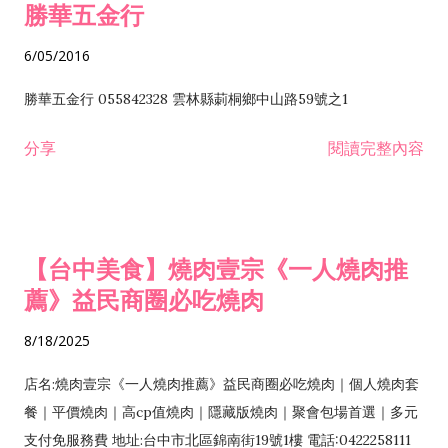
勝華五金行
6/05/2016
勝華五金行 055842328 雲林縣莿桐鄉中山路59號之1
分享
閱讀完整內容
【台中美食】燒肉壹宗《一人燒肉推
薦》益民商圈必吃燒肉
8/18/2025
店名:燒肉壹宗《一人燒肉推薦》益民商圈必吃燒肉｜個人燒肉套
餐｜平價燒肉｜高cp值燒肉｜隱藏版燒肉｜聚會包場首選｜多元
支付免服務費 地址:台中市北區錦南街19號1樓 電話:0422258111