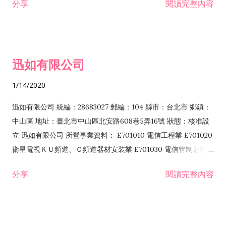
分享
閱讀完整內容
迅如有限公司
1/14/2020
迅如有限公司 統編：28683027 郵編：104 縣市：台北市 鄉鎮：
中山區 地址：臺北市中山區北安路608巷5弄16號 狀態：核准設
立 迅如有限公司 所營事業資料： E701010 電信工程業 E701020
衛星電視ＫＵ頻道、Ｃ頻道器材安裝業 E701030 電信管制射頻器
材裝設工程業 E801010 室內裝潢業 EZ05010 儀器、儀表安裝工
分享
閱讀完整內容
程業 I102010 投資顧問業 I301010 資訊軟體服務業 I301030 電
子資訊供應服務業 F113070 電信器材批發業 F118010 資訊軟體
批發業 F401010 國際貿易業 ZZ99999 除許可業務外，得經營法
令非禁止或限制之業務 F102030 菸酒批發業 F203020 菸酒零售