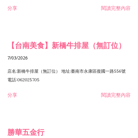
租售業 H701040 特定專業區開發業 H701060 新市鎮、新社區開
分享
閱讀完整內容
發業 H703090 不動產買賣業 H703100 不動產租賃業 I503010
景觀、室內設計業 ZZ99999 除許可業務外，得經營法令非禁止
或限制之業務
【台南美食】新橋牛排屋（無訂位）
7/03/2026
店名:新橋牛排屋（無訂位） 地址:臺南市永康區復國一路556號
電話:062025705
分享
閱讀完整內容
勝華五金行