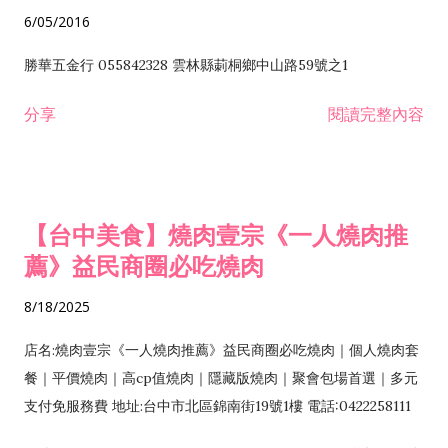
6/05/2016
勝華五金行 055842328 雲林縣莿桐鄉中山路59號之1
分享
閱讀完整內容
【台中美食】燒肉壹宗《一人燒肉推
薦》益民商圈必吃燒肉
8/18/2025
店名:燒肉壹宗《一人燒肉推薦》益民商圈必吃燒肉｜個人燒肉套
餐｜平價燒肉｜高cp值燒肉｜隱藏版燒肉｜聚會包場首選｜多元
支付免服務費 地址:台中市北區錦南街19號1樓 電話:0422258111