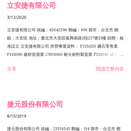
立安捷有限公司
業 F401171 酒類輸入業
3/12/2020
立安捷有限公司 統編：42642596 郵編：106 縣市：台北市 鄉
鎮：大安區 地址：臺北市大安區復興南路2段237號13樓 狀態：核
准設立 立安捷有限公司 所營事業資料： F215020 礦石零售業
F111090 建材批發業 C901060 耐火材料製造業 F211010 建材零
售業 C901070 石材製品製造業 F115020 礦石批發業 C901030
分享
閱讀完整內容
水泥製造業 C901050 水泥及混凝土製品製造業 C901040 預拌混
凝土製造業 E599010 配管工程業 E603110 冷作工程業 E603120
噴砂工程業 E801010 室內裝潢業 E901010 油漆工程業 E903010
防蝕、防銹工程業 EZ99990 其他工程業 F102170 食品什貨批發
捷元股份有限公司
業 F106020 日常用品批發業 F108031 醫療器材批發業 F108040
化粧品批發業 F203010 食品什貨、飲料零售業 F206020 日常用
8/15/2019
品零售業 F208031 醫療器材零售業 F208040 化粧品零售業
F399040 無店面零售業 F399990 其他綜合零售業 F401010 國
捷元股份有限公司 統編：23134543 郵編：114 縣市：台北市 鄉