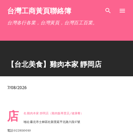
跳到主要內容
台灣工商黃頁聯絡簿
台灣各行各業，台灣黃頁，台灣百工百業。
【台北美食】雞肉本家 靜岡店
7/08/2026
店
名:雞肉本家 靜岡店（雞肉飯專賣店/健康餐）
地址:臺北市士林區社新里延平北路六段17號
電話:0228110010