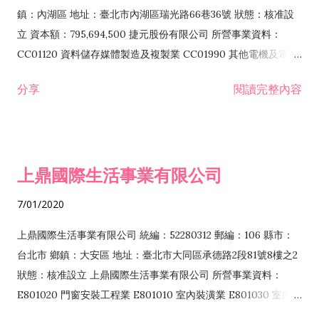
際貿易業 ZZ99999 除許可業務外，得經營法令非禁止或限制之
鎮：內湖區 地址：臺北市內湖區瑞光路66巷36號 狀態：核准設
業務
立 資本額：795,694,500 捷元股份有限公司 所營事業資料：
CC01120 資料儲存媒體製造及複製業 CC01990 其他電機及電子
機械器材製造業 CB01020 事務機器製造業 E601020 電器安裝業
分享
閱讀完整內容
CC01050 資料儲存及處理設備製造業 CC01060 有線通信機械器
材製造業 E605010 電腦設備安裝業 CC01070 無線通信機械器材
製造業 F113020 電器批發業 E701010 電信工程業 CC01080 電
子零組件製造業 CC01110 電腦及其週邊設備製造業 F113050 電
上鼎國際生活事業有限公司
腦及事務性機器設備批發業 F113070 電信器材批發業 F118010
資訊軟體批發業 F119010 電子材料批發業 F213010 電器零售業
7/01/2020
F213030 電腦及事務性機器設備零售業 F213060 電信器材零售
業 F218010 資訊軟體零售業 F219010 電子材料零售業 F399990
上鼎國際生活事業有限公司 統編：52280312 郵編：106 縣市：
其他綜合零售業 F399040 無店面零售業 F401010 國際貿易業
台北市 鄉鎮：大安區 地址：臺北市大同區承德路2段81號8樓之2
F601010 智慧財產權業 G801010 倉儲業 I102010 投資顧問業
狀態：核准設立 上鼎國際生活事業有限公司 所營事業資料：
I103060 管理顧問業 I199990 其他顧問服務業 I105010 藝術品
E801020 門窗安裝工程業 E801010 室內裝潢業 E801030 室內輕
諮詢顧問業 I301010 資訊軟體服務業 I301020 資料處理服務業
鋼架工程業 E801040 玻璃安裝工程業 E801070 廚具、衛浴設備