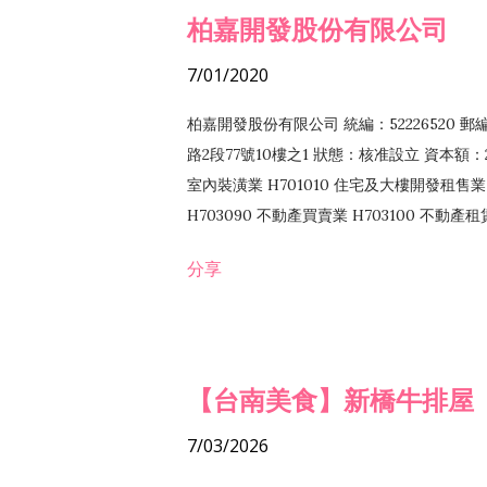
柏嘉開發股份有限公司
7/01/2020
柏嘉開發股份有限公司 統編：52226520 
路2段77號10樓之1 狀態：核准設立 資本額：2
室內裝潢業 H701010 住宅及大樓開發租售業 
H703090 不動產買賣業 H703100 不動產
營法令非禁止或限制之業務
分享
【台南美食】新橋牛排屋
7/03/2026