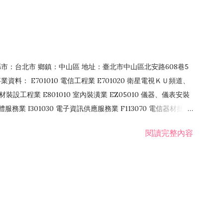
4 縣市：台北市 鄉鎮：中山區 地址：臺北市中山區北安路608巷5
資料： E701010 電信工程業 E701020 衛星電視ＫＵ頻道、
裝設工程業 E801010 室內裝潢業 EZ05010 儀器、儀表安裝
訊軟體服務業 I301030 電子資訊供應服務業 F113070 電信器材批發
 國際貿易業 ZZ99999 除許可業務外，得經營法令非禁止或限制之業
閱讀完整內容
業 F401171 酒類輸入業