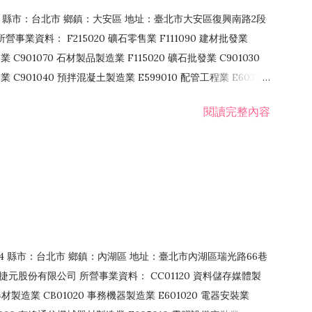
106 縣市：台北市 鄉鎮：大安區 地址：臺北市大安區復興南路2段
營事業資料： F215020 礦石零售業 F111090 建材批發業
業 C901070 石材製品製造業 F115020 礦石批發業 C901030
C901040 預拌混凝土製造業 E599010 配管工程業 E603110
 室內裝潢業 E901010 油漆工程業 E903010 防蝕、防銹工程業
閱讀完整內容
發業 F106020 日常用品批發業 F108031 醫療器材批發業
貨、飲料零售業 F206020 日常用品零售業 F208031 醫療器材零售
面零售業 F399990 其他綜合零售業 F401010 國際貿易業
止或限制之業務
：114 縣市：台北市 鄉鎮：內湖區 地址：臺北市內湖區瑞光路66巷
00 捷元股份有限公司 所營事業資料： CC01120 資料儲存媒體製
製造業 CB01020 事務機器製造業 E601020 電器安裝業