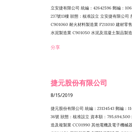
立安捷有限公司 統編：42642596 郵編：
237號13樓 狀態：核准設立 立安捷有限公司 所
C901060 耐火材料製造業 F211010 建材零售
水泥製造業 C901050 水泥及混凝土製品製造業 
冷作工程業 E603120 噴砂工程業 E801010
分享
EZ99990 其他工程業 F102170 食品什貨批
F108040 化粧品批發業 F203010 食品什
業 F208040 化粧品零售業 F399040 無店
ZZ99999 除許可業務外，得經營法令非禁
捷元股份有限公司
8/15/2019
捷元股份有限公司 統編：23134543 郵編
36號 狀態：核准設立 資本額：795,694,5
造及複製業 CC01990 其他電機及電子機械器材