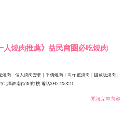
一人燒肉推薦》益民商圈必吃燒肉
吃燒肉｜個人燒肉套餐｜平價燒肉｜高cp值燒肉｜隱藏版燒肉｜
錦南街19號1樓 電話:0422258111
閱讀完整內容