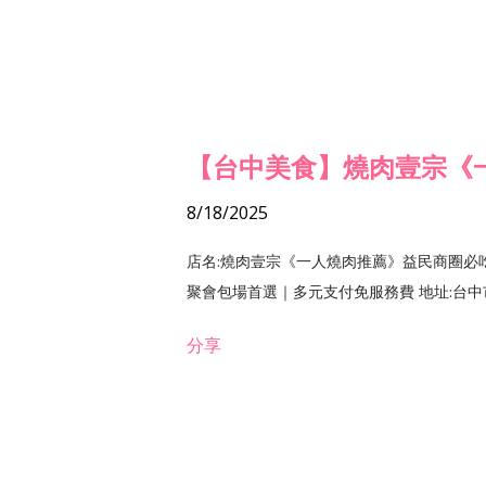
【台中美食】燒肉壹宗《
8/18/2025
店名:燒肉壹宗《一人燒肉推薦》益民商圈必
聚會包場首選｜多元支付免服務費 地址:台中市北區
分享