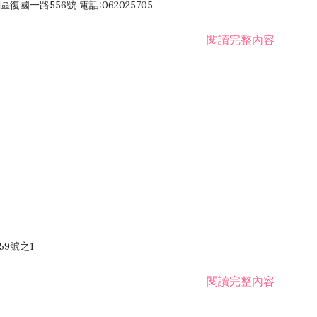
國一路556號 電話:062025705
閱讀完整內容
59號之1
閱讀完整內容