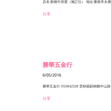
店名:新橋牛排屋（無訂位） 地址:臺南市永康區復
分享
勝華五金行
6/05/2016
勝華五金行 055842328 雲林縣莿桐鄉中山路
分享