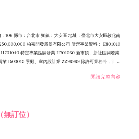
郵編：106 縣市：台北市 鄉鎮：大安區 地址：臺北市大安區敦化南
50,000,000 柏嘉開發股份有限公司 所營事業資料： E801010
H701040 特定專業區開發業 H701060 新市鎮、新社區開發業
租賃業 I503010 景觀、室內設計業 ZZ99999 除許可業務外，得經
閱讀完整內容
（無訂位）