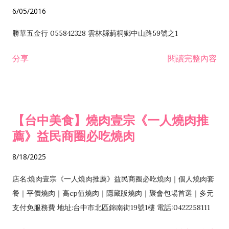
6/05/2016
勝華五金行 055842328 雲林縣莿桐鄉中山路59號之1
分享
閱讀完整內容
【台中美食】燒肉壹宗《一人燒肉推
薦》益民商圈必吃燒肉
8/18/2025
店名:燒肉壹宗《一人燒肉推薦》益民商圈必吃燒肉｜個人燒肉套
餐｜平價燒肉｜高cp值燒肉｜隱藏版燒肉｜聚會包場首選｜多元
支付免服務費 地址:台中市北區錦南街19號1樓 電話:0422258111