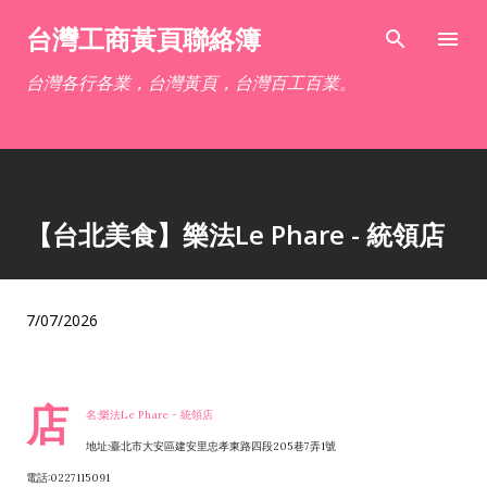
跳到主要內容
台灣工商黃頁聯絡簿
台灣各行各業，台灣黃頁，台灣百工百業。
【台北美食】樂法Le Phare - 統領店
7/07/2026
店
名:樂法Le Phare - 統領店
地址:臺北市大安區建安里忠孝東路四段205巷7弄1號
電話:0227115091