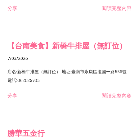
租售業 H701040 特定專業區開發業 H701060 新市鎮、新社區開
分享
閱讀完整內容
發業 H703090 不動產買賣業 H703100 不動產租賃業 I503010
景觀、室內設計業 ZZ99999 除許可業務外，得經營法令非禁止
或限制之業務
【台南美食】新橋牛排屋（無訂位）
7/03/2026
店名:新橋牛排屋（無訂位） 地址:臺南市永康區復國一路556號
電話:062025705
分享
閱讀完整內容
勝華五金行