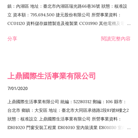
際貿易業 ZZ99999 除許可業務外，得經營法令非禁止或限制之
鎮：內湖區 地址：臺北市內湖區瑞光路66巷36號 狀態：核准設
業務
立 資本額：795,694,500 捷元股份有限公司 所營事業資料：
CC01120 資料儲存媒體製造及複製業 CC01990 其他電機及電子
機械器材製造業 CB01020 事務機器製造業 E601020 電器安裝業
分享
閱讀完整內容
CC01050 資料儲存及處理設備製造業 CC01060 有線通信機械器
材製造業 E605010 電腦設備安裝業 CC01070 無線通信機械器材
製造業 F113020 電器批發業 E701010 電信工程業 CC01080 電
子零組件製造業 CC01110 電腦及其週邊設備製造業 F113050 電
上鼎國際生活事業有限公司
腦及事務性機器設備批發業 F113070 電信器材批發業 F118010
資訊軟體批發業 F119010 電子材料批發業 F213010 電器零售業
7/01/2020
F213030 電腦及事務性機器設備零售業 F213060 電信器材零售
業 F218010 資訊軟體零售業 F219010 電子材料零售業 F399990
上鼎國際生活事業有限公司 統編：52280312 郵編：106 縣市：
其他綜合零售業 F399040 無店面零售業 F401010 國際貿易業
台北市 鄉鎮：大安區 地址：臺北市大同區承德路2段81號8樓之2
F601010 智慧財產權業 G801010 倉儲業 I102010 投資顧問業
狀態：核准設立 上鼎國際生活事業有限公司 所營事業資料：
I103060 管理顧問業 I199990 其他顧問服務業 I105010 藝術品
E801020 門窗安裝工程業 E801010 室內裝潢業 E801030 室內輕
諮詢顧問業 I301010 資訊軟體服務業 I301020 資料處理服務業
鋼架工程業 E801040 玻璃安裝工程業 E801070 廚具、衛浴設備