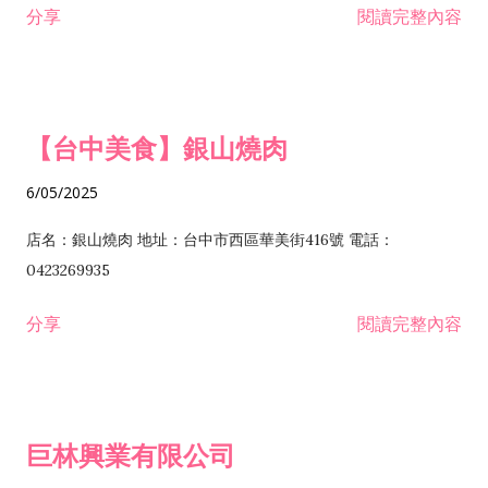
分享
閱讀完整內容
I301030 電子資訊供應服務業 I401010 一般廣告服務業 I501010
安裝工程業 F206020 日常用品零售業 F206040 水器材料零售業
產品設計業 IE01010 電信業務門號代辦業 IZ06010 理貨包裝業
F206060 祭祀用品零售業 F207030 清潔用品零售業 F211010 建
IZ09010 管理系統驗證業 IZ12010 人力派遣業 IZ13010 網路認
材零售業 F213010 電器零售業 F213030 電腦及事務性機器設備
證服務業 IZ15010 市場研究及民意調查業 IZ99990 其他工商服
零售業 F217010 消防安全設備零售業 F218010 資訊軟體零售業
【台中美食】銀山燒肉
務業 J399010 軟體出版業 J601010 藝文服務業 J602010 演藝活
H701010 住宅及大樓開發租售業 H701020 工業廠房開發租售業
動業 J701040 休閒活動場館業 J802010 運動訓練業 JA02010 電
H701050 投資興建公共建設業 H701060 新市鎮、新社區開發業
6/05/2025
器及電子產品修理業 JB01010 會議及展覽服務業 JD01010 工商
H701070 區段徵收及市地重劃代辦業 H701090 都市更新整建維
徵信服務業 JE01010 租賃業 E801010 室內裝潢業 E603010 電
護業 H702010 建築經理業 H703090 不動產買賣業 H703100 不
店名：銀山燒肉 地址：台中市西區華美街416號 電話：
纜安裝工程業 EZ05010 儀器、儀表安裝工程業 F102030 菸酒批
動產租賃業 I103060 管理顧問業 I199990 其他顧問服務業
0423269935
發業 F10...
I301010 資訊軟體服務業 I301020 資料處理服務業 I301030 電子
分享
閱讀完整內容
資訊供應服務業 IF01010 消防安全設備檢修業 JZ99050 仲介服
務業 JZ99990 未分類其他服務業 F201070 花卉零售業 F203010
食品什貨、飲料零售業 F204110 布疋、衣著、鞋、帽、傘、服飾
品零售業 F207200 化學原料零售業 F209060 文教、樂器、育樂
巨林興業有限公司
用品零售業 F215010 首飾及貴金屬零售業 F399040 無店面零售
業 F399990 其他綜合零售業 I301040 第三方支付服務業