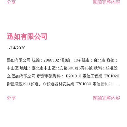
分享
閱讀完整內容
迅如有限公司
1/14/2020
迅如有限公司 統編：28683027 郵編：104 縣市：台北市 鄉鎮：
中山區 地址：臺北市中山區北安路608巷5弄16號 狀態：核准設
立 迅如有限公司 所營事業資料： E701010 電信工程業 E701020
衛星電視ＫＵ頻道、Ｃ頻道器材安裝業 E701030 電信管制射頻器
材裝設工程業 E801010 室內裝潢業 EZ05010 儀器、儀表安裝工
分享
閱讀完整內容
程業 I102010 投資顧問業 I301010 資訊軟體服務業 I301030 電
子資訊供應服務業 F113070 電信器材批發業 F118010 資訊軟體
批發業 F401010 國際貿易業 ZZ99999 除許可業務外，得經營法
令非禁止或限制之業務 F102030 菸酒批發業 F203020 菸酒零售