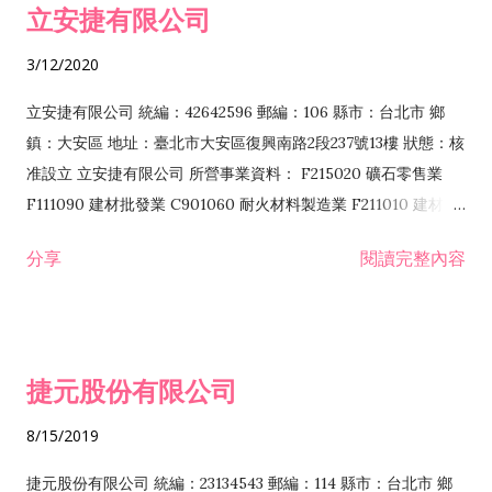
立安捷有限公司
業 F401171 酒類輸入業
3/12/2020
立安捷有限公司 統編：42642596 郵編：106 縣市：台北市 鄉
鎮：大安區 地址：臺北市大安區復興南路2段237號13樓 狀態：核
准設立 立安捷有限公司 所營事業資料： F215020 礦石零售業
F111090 建材批發業 C901060 耐火材料製造業 F211010 建材零
售業 C901070 石材製品製造業 F115020 礦石批發業 C901030
分享
閱讀完整內容
水泥製造業 C901050 水泥及混凝土製品製造業 C901040 預拌混
凝土製造業 E599010 配管工程業 E603110 冷作工程業 E603120
噴砂工程業 E801010 室內裝潢業 E901010 油漆工程業 E903010
防蝕、防銹工程業 EZ99990 其他工程業 F102170 食品什貨批發
捷元股份有限公司
業 F106020 日常用品批發業 F108031 醫療器材批發業 F108040
化粧品批發業 F203010 食品什貨、飲料零售業 F206020 日常用
8/15/2019
品零售業 F208031 醫療器材零售業 F208040 化粧品零售業
F399040 無店面零售業 F399990 其他綜合零售業 F401010 國
捷元股份有限公司 統編：23134543 郵編：114 縣市：台北市 鄉