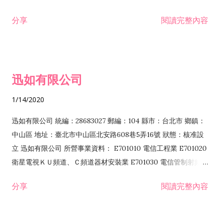
分享
閱讀完整內容
迅如有限公司
1/14/2020
迅如有限公司 統編：28683027 郵編：104 縣市：台北市 鄉鎮：
中山區 地址：臺北市中山區北安路608巷5弄16號 狀態：核准設
立 迅如有限公司 所營事業資料： E701010 電信工程業 E701020
衛星電視ＫＵ頻道、Ｃ頻道器材安裝業 E701030 電信管制射頻器
材裝設工程業 E801010 室內裝潢業 EZ05010 儀器、儀表安裝工
分享
閱讀完整內容
程業 I102010 投資顧問業 I301010 資訊軟體服務業 I301030 電
子資訊供應服務業 F113070 電信器材批發業 F118010 資訊軟體
批發業 F401010 國際貿易業 ZZ99999 除許可業務外，得經營法