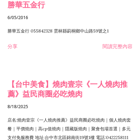
勝華五金行
6/05/2016
勝華五金行 055842328 雲林縣莿桐鄉中山路59號之1
分享
閱讀完整內容
【台中美食】燒肉壹宗《一人燒肉推
薦》益民商圈必吃燒肉
8/18/2025
店名:燒肉壹宗《一人燒肉推薦》益民商圈必吃燒肉｜個人燒肉套
餐｜平價燒肉｜高cp值燒肉｜隱藏版燒肉｜聚會包場首選｜多元
支付免服務費 地址:台中市北區錦南街19號1樓 電話:0422258111