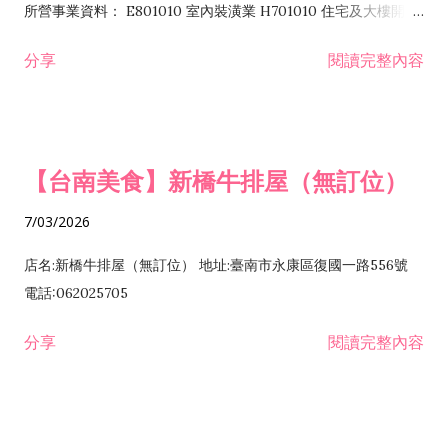
所營事業資料： E801010 室內裝潢業 H701010 住宅及大樓開發
租售業 H701040 特定專業區開發業 H701060 新市鎮、新社區開
分享
閱讀完整內容
發業 H703090 不動產買賣業 H703100 不動產租賃業 I503010
景觀、室內設計業 ZZ99999 除許可業務外，得經營法令非禁止
或限制之業務
【台南美食】新橋牛排屋（無訂位）
7/03/2026
店名:新橋牛排屋（無訂位） 地址:臺南市永康區復國一路556號
電話:062025705
分享
閱讀完整內容