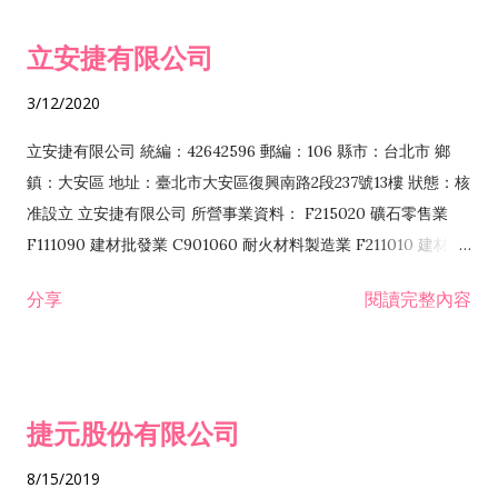
令非禁止或限制之業務 F102030 菸酒批發業 F203020 菸酒零售
立安捷有限公司
業 F401171 酒類輸入業
3/12/2020
立安捷有限公司 統編：42642596 郵編：106 縣市：台北市 鄉
鎮：大安區 地址：臺北市大安區復興南路2段237號13樓 狀態：核
准設立 立安捷有限公司 所營事業資料： F215020 礦石零售業
F111090 建材批發業 C901060 耐火材料製造業 F211010 建材零
售業 C901070 石材製品製造業 F115020 礦石批發業 C901030
分享
閱讀完整內容
水泥製造業 C901050 水泥及混凝土製品製造業 C901040 預拌混
凝土製造業 E599010 配管工程業 E603110 冷作工程業 E603120
噴砂工程業 E801010 室內裝潢業 E901010 油漆工程業 E903010
防蝕、防銹工程業 EZ99990 其他工程業 F102170 食品什貨批發
捷元股份有限公司
業 F106020 日常用品批發業 F108031 醫療器材批發業 F108040
化粧品批發業 F203010 食品什貨、飲料零售業 F206020 日常用
8/15/2019
品零售業 F208031 醫療器材零售業 F208040 化粧品零售業