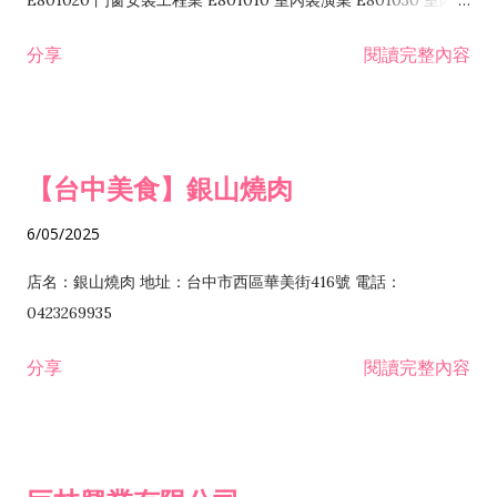
E801020 門窗安裝工程業 E801010 室內裝潢業 E801030 室內輕
諮詢顧問業 I301010 資訊軟體服務業 I301020 資料處理服務業
鋼架工程業 E801040 玻璃安裝工程業 E801070 廚具、衛浴設備
分享
閱讀完整內容
I301030 電子資訊供應服務業 I401010 一般廣告服務業 I501010
安裝工程業 F206020 日常用品零售業 F206040 水器材料零售業
產品設計業 IE01010 電信業務門號代辦業 IZ06010 理貨包裝業
F206060 祭祀用品零售業 F207030 清潔用品零售業 F211010 建
IZ09010 管理系統驗證業 IZ12010 人力派遣業 IZ13010 網路認
材零售業 F213010 電器零售業 F213030 電腦及事務性機器設備
證服務業 IZ15010 市場研究及民意調查業 IZ99990 其他工商服
零售業 F217010 消防安全設備零售業 F218010 資訊軟體零售業
【台中美食】銀山燒肉
務業 J399010 軟體出版業 J601010 藝文服務業 J602010 演藝活
H701010 住宅及大樓開發租售業 H701020 工業廠房開發租售業
動業 J701040 休閒活動場館業 J802010 運動訓練業 JA02010 電
H701050 投資興建公共建設業 H701060 新市鎮、新社區開發業
6/05/2025
器及電子產品修理業 JB01010 會議及展覽服務業 JD01010 工商
H701070 區段徵收及市地重劃代辦業 H701090 都市更新整建維
徵信服務業 JE01010 租賃業 E801010 室內裝潢業 E603010 電
護業 H702010 建築經理業 H703090 不動產買賣業 H703100 不
店名：銀山燒肉 地址：台中市西區華美街416號 電話：
纜安裝工程業 EZ05010 儀器、儀表安裝工程業 F102030 菸酒批
動產租賃業 I103060 管理顧問業 I199990 其他顧問服務業
0423269935
發業 F10...
I301010 資訊軟體服務業 I301020 資料處理服務業 I301030 電子
分享
閱讀完整內容
資訊供應服務業 IF01010 消防安全設備檢修業 JZ99050 仲介服
務業 JZ99990 未分類其他服務業 F201070 花卉零售業 F203010
食品什貨、飲料零售業 F204110 布疋、衣著、鞋、帽、傘、服飾
品零售業 F207200 化學原料零售業 F209060 文教、樂器、育樂