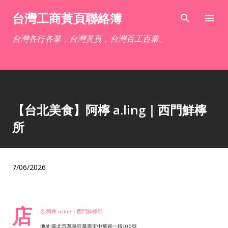
跳到主要內容
台灣工商黃頁聯絡簿
台灣各行各業，台灣黃頁，台灣百工百業。
【台北美食】阿檸 a.ling｜西門鮮檸
所
7/06/2026
店
名:阿檸 a.ling｜西門鮮檸所
地址:臺北市萬華區萬壽里中華路一段106號