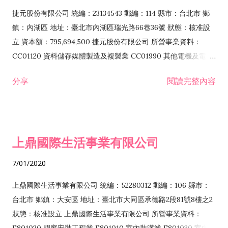
F399040 無店面零售業 F399990 其他綜合零售業 F401010 國
捷元股份有限公司 統編：23134543 郵編：114 縣市：台北市 鄉
際貿易業 ZZ99999 除許可業務外，得經營法令非禁止或限制之
鎮：內湖區 地址：臺北市內湖區瑞光路66巷36號 狀態：核准設
業務
立 資本額：795,694,500 捷元股份有限公司 所營事業資料：
CC01120 資料儲存媒體製造及複製業 CC01990 其他電機及電子
機械器材製造業 CB01020 事務機器製造業 E601020 電器安裝業
分享
閱讀完整內容
CC01050 資料儲存及處理設備製造業 CC01060 有線通信機械器
材製造業 E605010 電腦設備安裝業 CC01070 無線通信機械器材
製造業 F113020 電器批發業 E701010 電信工程業 CC01080 電
子零組件製造業 CC01110 電腦及其週邊設備製造業 F113050 電
上鼎國際生活事業有限公司
腦及事務性機器設備批發業 F113070 電信器材批發業 F118010
資訊軟體批發業 F119010 電子材料批發業 F213010 電器零售業
7/01/2020
F213030 電腦及事務性機器設備零售業 F213060 電信器材零售
業 F218010 資訊軟體零售業 F219010 電子材料零售業 F399990
上鼎國際生活事業有限公司 統編：52280312 郵編：106 縣市：
其他綜合零售業 F399040 無店面零售業 F401010 國際貿易業
台北市 鄉鎮：大安區 地址：臺北市大同區承德路2段81號8樓之2
F601010 智慧財產權業 G801010 倉儲業 I102010 投資顧問業
狀態：核准設立 上鼎國際生活事業有限公司 所營事業資料：
I103060 管理顧問業 I199990 其他顧問服務業 I105010 藝術品