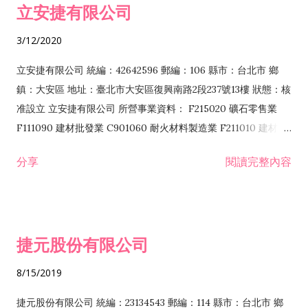
立安捷有限公司
業 F401171 酒類輸入業
3/12/2020
立安捷有限公司 統編：42642596 郵編：106 縣市：台北市 鄉
鎮：大安區 地址：臺北市大安區復興南路2段237號13樓 狀態：核
准設立 立安捷有限公司 所營事業資料： F215020 礦石零售業
F111090 建材批發業 C901060 耐火材料製造業 F211010 建材零
售業 C901070 石材製品製造業 F115020 礦石批發業 C901030
分享
閱讀完整內容
水泥製造業 C901050 水泥及混凝土製品製造業 C901040 預拌混
凝土製造業 E599010 配管工程業 E603110 冷作工程業 E603120
噴砂工程業 E801010 室內裝潢業 E901010 油漆工程業 E903010
防蝕、防銹工程業 EZ99990 其他工程業 F102170 食品什貨批發
捷元股份有限公司
業 F106020 日常用品批發業 F108031 醫療器材批發業 F108040
化粧品批發業 F203010 食品什貨、飲料零售業 F206020 日常用
8/15/2019
品零售業 F208031 醫療器材零售業 F208040 化粧品零售業
F399040 無店面零售業 F399990 其他綜合零售業 F401010 國
捷元股份有限公司 統編：23134543 郵編：114 縣市：台北市 鄉