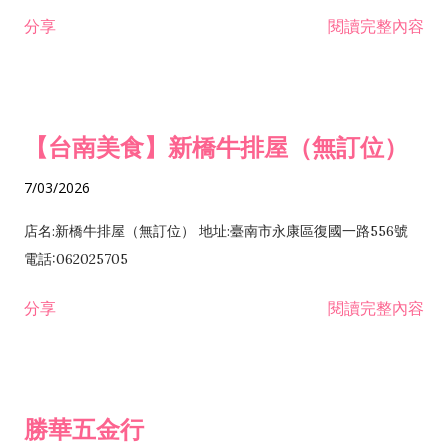
租售業 H701040 特定專業區開發業 H701060 新市鎮、新社區開
分享
閱讀完整內容
發業 H703090 不動產買賣業 H703100 不動產租賃業 I503010
景觀、室內設計業 ZZ99999 除許可業務外，得經營法令非禁止
或限制之業務
【台南美食】新橋牛排屋（無訂位）
7/03/2026
店名:新橋牛排屋（無訂位） 地址:臺南市永康區復國一路556號
電話:062025705
分享
閱讀完整內容
勝華五金行