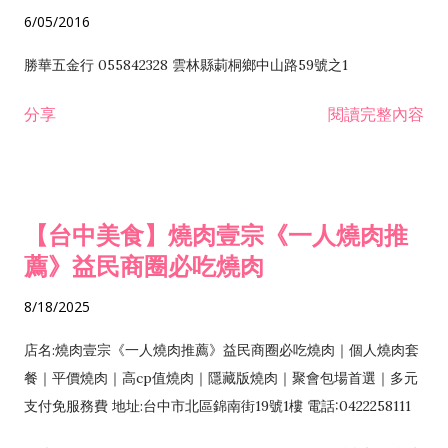
6/05/2016
勝華五金行 055842328 雲林縣莿桐鄉中山路59號之1
分享
閱讀完整內容
【台中美食】燒肉壹宗《一人燒肉推
薦》益民商圈必吃燒肉
8/18/2025
店名:燒肉壹宗《一人燒肉推薦》益民商圈必吃燒肉｜個人燒肉套
餐｜平價燒肉｜高cp值燒肉｜隱藏版燒肉｜聚會包場首選｜多元
支付免服務費 地址:台中市北區錦南街19號1樓 電話:0422258111