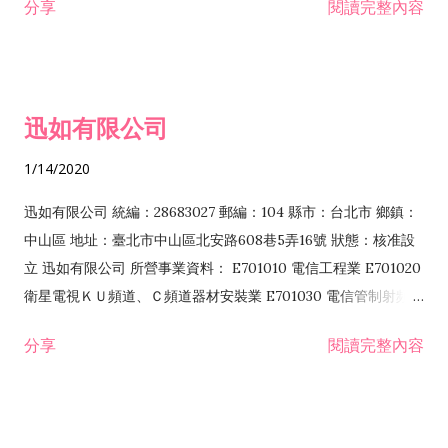
分享
閱讀完整內容
迅如有限公司
1/14/2020
迅如有限公司 統編：28683027 郵編：104 縣市：台北市 鄉鎮：
中山區 地址：臺北市中山區北安路608巷5弄16號 狀態：核准設
立 迅如有限公司 所營事業資料： E701010 電信工程業 E701020
衛星電視ＫＵ頻道、Ｃ頻道器材安裝業 E701030 電信管制射頻器
材裝設工程業 E801010 室內裝潢業 EZ05010 儀器、儀表安裝工
分享
閱讀完整內容
程業 I102010 投資顧問業 I301010 資訊軟體服務業 I301030 電
子資訊供應服務業 F113070 電信器材批發業 F118010 資訊軟體
批發業 F401010 國際貿易業 ZZ99999 除許可業務外，得經營法
令非禁止或限制之業務 F102030 菸酒批發業 F203020 菸酒零售