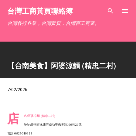
跳到主要內容
台灣工商黃頁聯絡簿
台灣各行各業，台灣黃頁，台灣百工百業。
【台南美食】阿婆涼麵 (精忠二村)
7/02/2026
店
名:阿婆涼麵 (精忠二村)
地址:臺南市永康區成功里忠孝路199巷23號
電話:0929619323