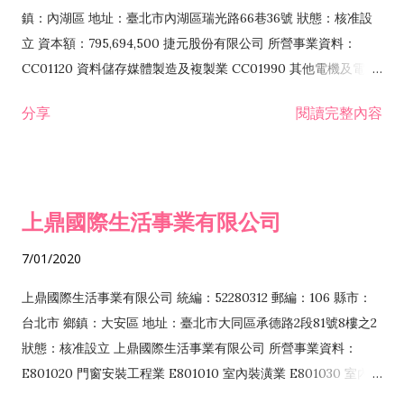
際貿易業 ZZ99999 除許可業務外，得經營法令非禁止或限制之
鎮：內湖區 地址：臺北市內湖區瑞光路66巷36號 狀態：核准設
業務
立 資本額：795,694,500 捷元股份有限公司 所營事業資料：
CC01120 資料儲存媒體製造及複製業 CC01990 其他電機及電子
機械器材製造業 CB01020 事務機器製造業 E601020 電器安裝業
分享
閱讀完整內容
CC01050 資料儲存及處理設備製造業 CC01060 有線通信機械器
材製造業 E605010 電腦設備安裝業 CC01070 無線通信機械器材
製造業 F113020 電器批發業 E701010 電信工程業 CC01080 電
子零組件製造業 CC01110 電腦及其週邊設備製造業 F113050 電
上鼎國際生活事業有限公司
腦及事務性機器設備批發業 F113070 電信器材批發業 F118010
資訊軟體批發業 F119010 電子材料批發業 F213010 電器零售業
7/01/2020
F213030 電腦及事務性機器設備零售業 F213060 電信器材零售
業 F218010 資訊軟體零售業 F219010 電子材料零售業 F399990
上鼎國際生活事業有限公司 統編：52280312 郵編：106 縣市：
其他綜合零售業 F399040 無店面零售業 F401010 國際貿易業
台北市 鄉鎮：大安區 地址：臺北市大同區承德路2段81號8樓之2
F601010 智慧財產權業 G801010 倉儲業 I102010 投資顧問業
狀態：核准設立 上鼎國際生活事業有限公司 所營事業資料：
I103060 管理顧問業 I199990 其他顧問服務業 I105010 藝術品
E801020 門窗安裝工程業 E801010 室內裝潢業 E801030 室內輕
諮詢顧問業 I301010 資訊軟體服務業 I301020 資料處理服務業
鋼架工程業 E801040 玻璃安裝工程業 E801070 廚具、衛浴設備