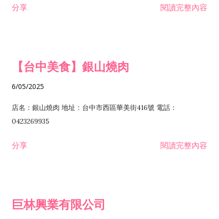
分享
閱讀完整內容
I301030 電子資訊供應服務業 I401010 一般廣告服務業 I501010
安裝工程業 F206020 日常用品零售業 F206040 水器材料零售業
產品設計業 IE01010 電信業務門號代辦業 IZ06010 理貨包裝業
F206060 祭祀用品零售業 F207030 清潔用品零售業 F211010 建
IZ09010 管理系統驗證業 IZ12010 人力派遣業 IZ13010 網路認
材零售業 F213010 電器零售業 F213030 電腦及事務性機器設備
證服務業 IZ15010 市場研究及民意調查業 IZ99990 其他工商服
零售業 F217010 消防安全設備零售業 F218010 資訊軟體零售業
【台中美食】銀山燒肉
務業 J399010 軟體出版業 J601010 藝文服務業 J602010 演藝活
H701010 住宅及大樓開發租售業 H701020 工業廠房開發租售業
動業 J701040 休閒活動場館業 J802010 運動訓練業 JA02010 電
H701050 投資興建公共建設業 H701060 新市鎮、新社區開發業
6/05/2025
器及電子產品修理業 JB01010 會議及展覽服務業 JD01010 工商
H701070 區段徵收及市地重劃代辦業 H701090 都市更新整建維
徵信服務業 JE01010 租賃業 E801010 室內裝潢業 E603010 電
護業 H702010 建築經理業 H703090 不動產買賣業 H703100 不
店名：銀山燒肉 地址：台中市西區華美街416號 電話：
纜安裝工程業 EZ05010 儀器、儀表安裝工程業 F102030 菸酒批
動產租賃業 I103060 管理顧問業 I199990 其他顧問服務業
0423269935
發業 F10...
I301010 資訊軟體服務業 I301020 資料處理服務業 I301030 電子
分享
閱讀完整內容
資訊供應服務業 IF01010 消防安全設備檢修業 JZ99050 仲介服
務業 JZ99990 未分類其他服務業 F201070 花卉零售業 F203010
食品什貨、飲料零售業 F204110 布疋、衣著、鞋、帽、傘、服飾
品零售業 F207200 化學原料零售業 F209060 文教、樂器、育樂
巨林興業有限公司
用品零售業 F215010 首飾及貴金屬零售業 F399040 無店面零售
業 F399990 其他綜合零售業 I301040 第三方支付服務業