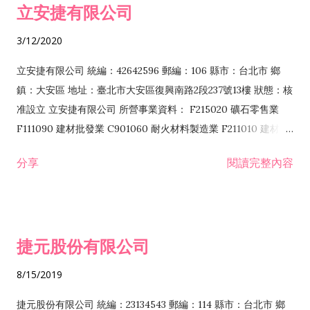
立安捷有限公司
業 F401171 酒類輸入業
3/12/2020
立安捷有限公司 統編：42642596 郵編：106 縣市：台北市 鄉
鎮：大安區 地址：臺北市大安區復興南路2段237號13樓 狀態：核
准設立 立安捷有限公司 所營事業資料： F215020 礦石零售業
F111090 建材批發業 C901060 耐火材料製造業 F211010 建材零
售業 C901070 石材製品製造業 F115020 礦石批發業 C901030
分享
閱讀完整內容
水泥製造業 C901050 水泥及混凝土製品製造業 C901040 預拌混
凝土製造業 E599010 配管工程業 E603110 冷作工程業 E603120
噴砂工程業 E801010 室內裝潢業 E901010 油漆工程業 E903010
防蝕、防銹工程業 EZ99990 其他工程業 F102170 食品什貨批發
捷元股份有限公司
業 F106020 日常用品批發業 F108031 醫療器材批發業 F108040
化粧品批發業 F203010 食品什貨、飲料零售業 F206020 日常用
8/15/2019
品零售業 F208031 醫療器材零售業 F208040 化粧品零售業
F399040 無店面零售業 F399990 其他綜合零售業 F401010 國
捷元股份有限公司 統編：23134543 郵編：114 縣市：台北市 鄉