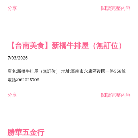
租售業 H701040 特定專業區開發業 H701060 新市鎮、新社區開
分享
閱讀完整內容
發業 H703090 不動產買賣業 H703100 不動產租賃業 I503010
景觀、室內設計業 ZZ99999 除許可業務外，得經營法令非禁止
或限制之業務
【台南美食】新橋牛排屋（無訂位）
7/03/2026
店名:新橋牛排屋（無訂位） 地址:臺南市永康區復國一路556號
電話:062025705
分享
閱讀完整內容
勝華五金行