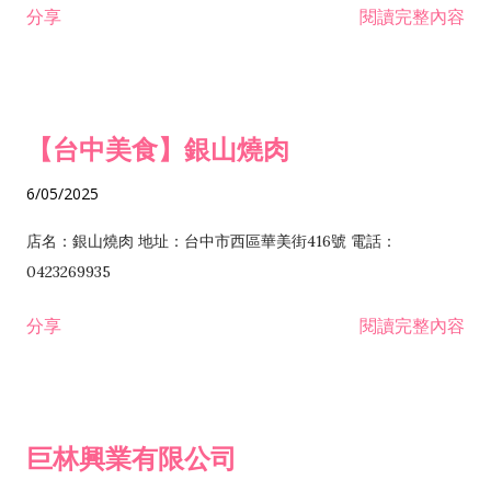
分享
閱讀完整內容
I301030 電子資訊供應服務業 I401010 一般廣告服務業 I501010
安裝工程業 F206020 日常用品零售業 F206040 水器材料零售業
產品設計業 IE01010 電信業務門號代辦業 IZ06010 理貨包裝業
F206060 祭祀用品零售業 F207030 清潔用品零售業 F211010 建
IZ09010 管理系統驗證業 IZ12010 人力派遣業 IZ13010 網路認
材零售業 F213010 電器零售業 F213030 電腦及事務性機器設備
證服務業 IZ15010 市場研究及民意調查業 IZ99990 其他工商服
零售業 F217010 消防安全設備零售業 F218010 資訊軟體零售業
【台中美食】銀山燒肉
務業 J399010 軟體出版業 J601010 藝文服務業 J602010 演藝活
H701010 住宅及大樓開發租售業 H701020 工業廠房開發租售業
動業 J701040 休閒活動場館業 J802010 運動訓練業 JA02010 電
H701050 投資興建公共建設業 H701060 新市鎮、新社區開發業
6/05/2025
器及電子產品修理業 JB01010 會議及展覽服務業 JD01010 工商
H701070 區段徵收及市地重劃代辦業 H701090 都市更新整建維
徵信服務業 JE01010 租賃業 E801010 室內裝潢業 E603010 電
護業 H702010 建築經理業 H703090 不動產買賣業 H703100 不
店名：銀山燒肉 地址：台中市西區華美街416號 電話：
纜安裝工程業 EZ05010 儀器、儀表安裝工程業 F102030 菸酒批
動產租賃業 I103060 管理顧問業 I199990 其他顧問服務業
0423269935
發業 F10...
I301010 資訊軟體服務業 I301020 資料處理服務業 I301030 電子
分享
閱讀完整內容
資訊供應服務業 IF01010 消防安全設備檢修業 JZ99050 仲介服
務業 JZ99990 未分類其他服務業 F201070 花卉零售業 F203010
食品什貨、飲料零售業 F204110 布疋、衣著、鞋、帽、傘、服飾
品零售業 F207200 化學原料零售業 F209060 文教、樂器、育樂
巨林興業有限公司
用品零售業 F215010 首飾及貴金屬零售業 F399040 無店面零售
業 F399990 其他綜合零售業 I301040 第三方支付服務業