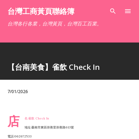
跳到主要內容
台灣工商黃頁聯絡簿
台灣各行各業，台灣黃頁，台灣百工百業。
【台南美食】雀飲 Check In
7/01/2026
店
名:雀飲 Check In
地址:臺南市東區崇善里崇善路613號
電話:062672533