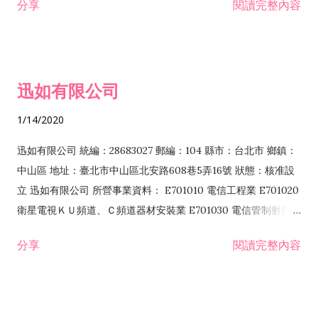
分享
閱讀完整內容
迅如有限公司
1/14/2020
迅如有限公司 統編：28683027 郵編：104 縣市：台北市 鄉鎮：
中山區 地址：臺北市中山區北安路608巷5弄16號 狀態：核准設
立 迅如有限公司 所營事業資料： E701010 電信工程業 E701020
衛星電視ＫＵ頻道、Ｃ頻道器材安裝業 E701030 電信管制射頻器
材裝設工程業 E801010 室內裝潢業 EZ05010 儀器、儀表安裝工
分享
閱讀完整內容
程業 I102010 投資顧問業 I301010 資訊軟體服務業 I301030 電
子資訊供應服務業 F113070 電信器材批發業 F118010 資訊軟體
批發業 F401010 國際貿易業 ZZ99999 除許可業務外，得經營法
令非禁止或限制之業務 F102030 菸酒批發業 F203020 菸酒零售