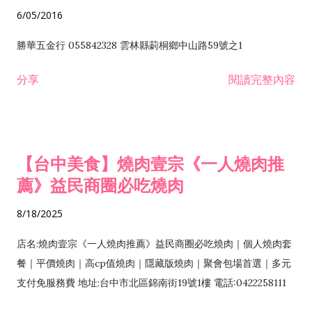
6/05/2016
勝華五金行 055842328 雲林縣莿桐鄉中山路59號之1
分享
閱讀完整內容
【台中美食】燒肉壹宗《一人燒肉推
薦》益民商圈必吃燒肉
8/18/2025
店名:燒肉壹宗《一人燒肉推薦》益民商圈必吃燒肉｜個人燒肉套
餐｜平價燒肉｜高cp值燒肉｜隱藏版燒肉｜聚會包場首選｜多元
支付免服務費 地址:台中市北區錦南街19號1樓 電話:0422258111