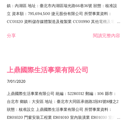
際貿易業 ZZ99999 除許可業務外，得經營法令非禁止或限制之
鎮：內湖區 地址：臺北市內湖區瑞光路66巷36號 狀態：核准設
業務
立 資本額：795,694,500 捷元股份有限公司 所營事業資料：
CC01120 資料儲存媒體製造及複製業 CC01990 其他電機及電子
機械器材製造業 CB01020 事務機器製造業 E601020 電器安裝業
分享
閱讀完整內容
CC01050 資料儲存及處理設備製造業 CC01060 有線通信機械器
材製造業 E605010 電腦設備安裝業 CC01070 無線通信機械器材
製造業 F113020 電器批發業 E701010 電信工程業 CC01080 電
子零組件製造業 CC01110 電腦及其週邊設備製造業 F113050 電
上鼎國際生活事業有限公司
腦及事務性機器設備批發業 F113070 電信器材批發業 F118010
資訊軟體批發業 F119010 電子材料批發業 F213010 電器零售業
7/01/2020
F213030 電腦及事務性機器設備零售業 F213060 電信器材零售
業 F218010 資訊軟體零售業 F219010 電子材料零售業 F399990
上鼎國際生活事業有限公司 統編：52280312 郵編：106 縣市：
其他綜合零售業 F399040 無店面零售業 F401010 國際貿易業
台北市 鄉鎮：大安區 地址：臺北市大同區承德路2段81號8樓之2
F601010 智慧財產權業 G801010 倉儲業 I102010 投資顧問業
狀態：核准設立 上鼎國際生活事業有限公司 所營事業資料：
I103060 管理顧問業 I199990 其他顧問服務業 I105010 藝術品
E801020 門窗安裝工程業 E801010 室內裝潢業 E801030 室內輕
諮詢顧問業 I301010 資訊軟體服務業 I301020 資料處理服務業
鋼架工程業 E801040 玻璃安裝工程業 E801070 廚具、衛浴設備