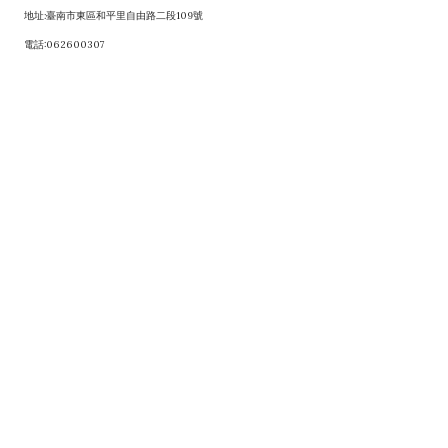
地址:臺南市東區和平里自由路二段109號
電話:062600307