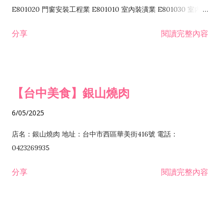
I103060 管理顧問業 I199990 其他顧問服務業 I105010 藝術品
E801020 門窗安裝工程業 E801010 室內裝潢業 E801030 室內輕
諮詢顧問業 I301010 資訊軟體服務業 I301020 資料處理服務業
鋼架工程業 E801040 玻璃安裝工程業 E801070 廚具、衛浴設備
分享
閱讀完整內容
I301030 電子資訊供應服務業 I401010 一般廣告服務業 I501010
安裝工程業 F206020 日常用品零售業 F206040 水器材料零售業
產品設計業 IE01010 電信業務門號代辦業 IZ06010 理貨包裝業
F206060 祭祀用品零售業 F207030 清潔用品零售業 F211010 建
IZ09010 管理系統驗證業 IZ12010 人力派遣業 IZ13010 網路認
材零售業 F213010 電器零售業 F213030 電腦及事務性機器設備
證服務業 IZ15010 市場研究及民意調查業 IZ99990 其他工商服
零售業 F217010 消防安全設備零售業 F218010 資訊軟體零售業
【台中美食】銀山燒肉
務業 J399010 軟體出版業 J601010 藝文服務業 J602010 演藝活
H701010 住宅及大樓開發租售業 H701020 工業廠房開發租售業
動業 J701040 休閒活動場館業 J802010 運動訓練業 JA02010 電
H701050 投資興建公共建設業 H701060 新市鎮、新社區開發業
6/05/2025
器及電子產品修理業 JB01010 會議及展覽服務業 JD01010 工商
H701070 區段徵收及市地重劃代辦業 H701090 都市更新整建維
徵信服務業 JE01010 租賃業 E801010 室內裝潢業 E603010 電
護業 H702010 建築經理業 H703090 不動產買賣業 H703100 不
店名：銀山燒肉 地址：台中市西區華美街416號 電話：
纜安裝工程業 EZ05010 儀器、儀表安裝工程業 F102030 菸酒批
動產租賃業 I103060 管理顧問業 I199990 其他顧問服務業
0423269935
發業 F10...
I301010 資訊軟體服務業 I301020 資料處理服務業 I301030 電子
分享
閱讀完整內容
資訊供應服務業 IF01010 消防安全設備檢修業 JZ99050 仲介服
務業 JZ99990 未分類其他服務業 F201070 花卉零售業 F203010
食品什貨、飲料零售業 F204110 布疋、衣著、鞋、帽、傘、服飾
品零售業 F207200 化學原料零售業 F209060 文教、樂器、育樂