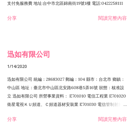
支付免服務費 地址:台中市北區錦南街19號1樓 電話:0422258111
分享
閱讀完整內容
迅如有限公司
1/14/2020
迅如有限公司 統編：28683027 郵編：104 縣市：台北市 鄉鎮：
中山區 地址：臺北市中山區北安路608巷5弄16號 狀態：核准設
立 迅如有限公司 所營事業資料： E701010 電信工程業 E701020
衛星電視ＫＵ頻道、Ｃ頻道器材安裝業 E701030 電信管制射頻器
材裝設工程業 E801010 室內裝潢業 EZ05010 儀器、儀表安裝工
分享
閱讀完整內容
程業 I102010 投資顧問業 I301010 資訊軟體服務業 I301030 電
子資訊供應服務業 F113070 電信器材批發業 F118010 資訊軟體