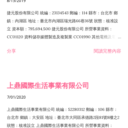
8/15/2019
品零售業 F208031 醫療器材零售業 F208040 化粧品零售業
F399040 無店面零售業 F399990 其他綜合零售業 F401010 國
捷元股份有限公司 統編：23134543 郵編：114 縣市：台北市 鄉
際貿易業 ZZ99999 除許可業務外，得經營法令非禁止或限制之
鎮：內湖區 地址：臺北市內湖區瑞光路66巷36號 狀態：核准設
業務
立 資本額：795,694,500 捷元股份有限公司 所營事業資料：
CC01120 資料儲存媒體製造及複製業 CC01990 其他電機及電子
機械器材製造業 CB01020 事務機器製造業 E601020 電器安裝業
分享
閱讀完整內容
CC01050 資料儲存及處理設備製造業 CC01060 有線通信機械器
材製造業 E605010 電腦設備安裝業 CC01070 無線通信機械器材
製造業 F113020 電器批發業 E701010 電信工程業 CC01080 電
子零組件製造業 CC01110 電腦及其週邊設備製造業 F113050 電
上鼎國際生活事業有限公司
腦及事務性機器設備批發業 F113070 電信器材批發業 F118010
資訊軟體批發業 F119010 電子材料批發業 F213010 電器零售業
7/01/2020
F213030 電腦及事務性機器設備零售業 F213060 電信器材零售
業 F218010 資訊軟體零售業 F219010 電子材料零售業 F399990
上鼎國際生活事業有限公司 統編：52280312 郵編：106 縣市：
其他綜合零售業 F399040 無店面零售業 F401010 國際貿易業
台北市 鄉鎮：大安區 地址：臺北市大同區承德路2段81號8樓之2
F601010 智慧財產權業 G801010 倉儲業 I102010 投資顧問業
狀態：核准設立 上鼎國際生活事業有限公司 所營事業資料：