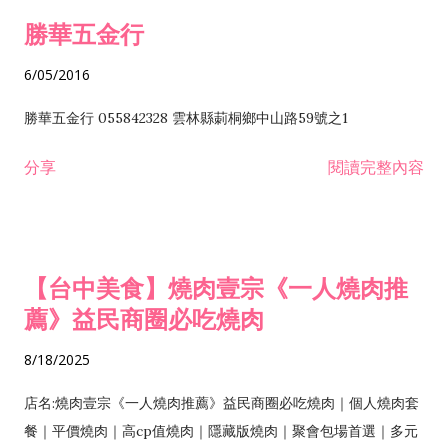
勝華五金行
6/05/2016
勝華五金行 055842328 雲林縣莿桐鄉中山路59號之1
分享
閱讀完整內容
【台中美食】燒肉壹宗《一人燒肉推
薦》益民商圈必吃燒肉
8/18/2025
店名:燒肉壹宗《一人燒肉推薦》益民商圈必吃燒肉｜個人燒肉套
餐｜平價燒肉｜高cp值燒肉｜隱藏版燒肉｜聚會包場首選｜多元