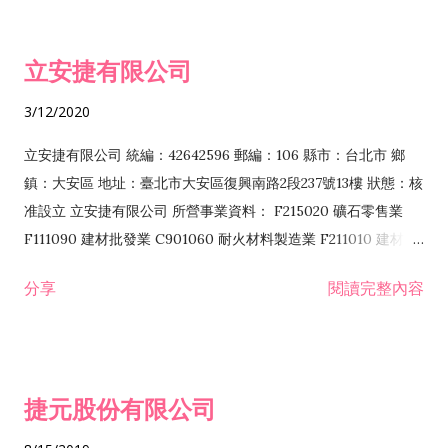
批發業 F401010 國際貿易業 ZZ99999 除許可業務外，得經營法
令非禁止或限制之業務 F102030 菸酒批發業 F203020 菸酒零售
立安捷有限公司
業 F401171 酒類輸入業
3/12/2020
立安捷有限公司 統編：42642596 郵編：106 縣市：台北市 鄉
鎮：大安區 地址：臺北市大安區復興南路2段237號13樓 狀態：核
准設立 立安捷有限公司 所營事業資料： F215020 礦石零售業
F111090 建材批發業 C901060 耐火材料製造業 F211010 建材零
售業 C901070 石材製品製造業 F115020 礦石批發業 C901030
分享
閱讀完整內容
水泥製造業 C901050 水泥及混凝土製品製造業 C901040 預拌混
凝土製造業 E599010 配管工程業 E603110 冷作工程業 E603120
噴砂工程業 E801010 室內裝潢業 E901010 油漆工程業 E903010
防蝕、防銹工程業 EZ99990 其他工程業 F102170 食品什貨批發
捷元股份有限公司
業 F106020 日常用品批發業 F108031 醫療器材批發業 F108040
化粧品批發業 F203010 食品什貨、飲料零售業 F206020 日常用