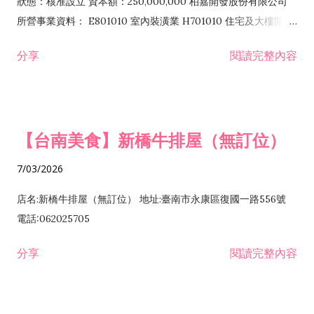
狀態：核准設立 資本額：250,000,000 柏嘉開發股份有限公司
所營事業資料： E801010 室內裝潢業 H701010 住宅及大樓開發
租售業 H701040 特定專業區開發業 H701060 新市鎮、新社區開
分享
閱讀完整內容
發業 H703090 不動產買賣業 H703100 不動產租賃業 I503010
景觀、室內設計業 ZZ99999 除許可業務外，得經營法令非禁止
或限制之業務
【台南美食】新橋牛排屋（無訂位）
7/03/2026
店名:新橋牛排屋（無訂位） 地址:臺南市永康區復國一路556號
電話:062025705
分享
閱讀完整內容