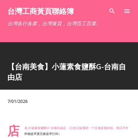
跳到主要內容
台灣工商黃頁聯絡簿
台灣各行各業，台灣黃頁，台灣百工百業。
【台南美食】小蓮素食鹽酥G-台南自
由店
7/01/2026
店
名:小蓮素食鹽酥G-台南自由店 （公休日如遇初一十五會延後休假，每日手作
炸物提早賣完會提早打烊）