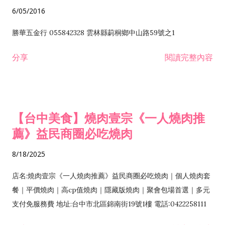
6/05/2016
勝華五金行 055842328 雲林縣莿桐鄉中山路59號之1
分享
閱讀完整內容
【台中美食】燒肉壹宗《一人燒肉推
薦》益民商圈必吃燒肉
8/18/2025
店名:燒肉壹宗《一人燒肉推薦》益民商圈必吃燒肉｜個人燒肉套
餐｜平價燒肉｜高cp值燒肉｜隱藏版燒肉｜聚會包場首選｜多元
支付免服務費 地址:台中市北區錦南街19號1樓 電話:0422258111