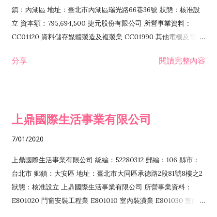
際貿易業 ZZ99999 除許可業務外，得經營法令非禁止或限制之
鎮：內湖區 地址：臺北市內湖區瑞光路66巷36號 狀態：核准設
業務
立 資本額：795,694,500 捷元股份有限公司 所營事業資料：
CC01120 資料儲存媒體製造及複製業 CC01990 其他電機及電子
機械器材製造業 CB01020 事務機器製造業 E601020 電器安裝業
分享
閱讀完整內容
CC01050 資料儲存及處理設備製造業 CC01060 有線通信機械器
材製造業 E605010 電腦設備安裝業 CC01070 無線通信機械器材
製造業 F113020 電器批發業 E701010 電信工程業 CC01080 電
子零組件製造業 CC01110 電腦及其週邊設備製造業 F113050 電
上鼎國際生活事業有限公司
腦及事務性機器設備批發業 F113070 電信器材批發業 F118010
資訊軟體批發業 F119010 電子材料批發業 F213010 電器零售業
7/01/2020
F213030 電腦及事務性機器設備零售業 F213060 電信器材零售
業 F218010 資訊軟體零售業 F219010 電子材料零售業 F399990
上鼎國際生活事業有限公司 統編：52280312 郵編：106 縣市：
其他綜合零售業 F399040 無店面零售業 F401010 國際貿易業
台北市 鄉鎮：大安區 地址：臺北市大同區承德路2段81號8樓之2
F601010 智慧財產權業 G801010 倉儲業 I102010 投資顧問業
狀態：核准設立 上鼎國際生活事業有限公司 所營事業資料：
I103060 管理顧問業 I199990 其他顧問服務業 I105010 藝術品
E801020 門窗安裝工程業 E801010 室內裝潢業 E801030 室內輕
諮詢顧問業 I301010 資訊軟體服務業 I301020 資料處理服務業
鋼架工程業 E801040 玻璃安裝工程業 E801070 廚具、衛浴設備