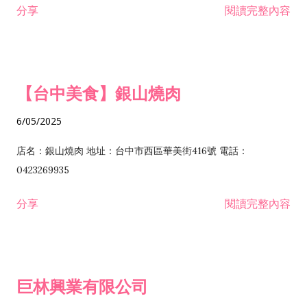
分享
閱讀完整內容
I301030 電子資訊供應服務業 I401010 一般廣告服務業 I501010
安裝工程業 F206020 日常用品零售業 F206040 水器材料零售業
產品設計業 IE01010 電信業務門號代辦業 IZ06010 理貨包裝業
F206060 祭祀用品零售業 F207030 清潔用品零售業 F211010 建
IZ09010 管理系統驗證業 IZ12010 人力派遣業 IZ13010 網路認
材零售業 F213010 電器零售業 F213030 電腦及事務性機器設備
證服務業 IZ15010 市場研究及民意調查業 IZ99990 其他工商服
零售業 F217010 消防安全設備零售業 F218010 資訊軟體零售業
【台中美食】銀山燒肉
務業 J399010 軟體出版業 J601010 藝文服務業 J602010 演藝活
H701010 住宅及大樓開發租售業 H701020 工業廠房開發租售業
動業 J701040 休閒活動場館業 J802010 運動訓練業 JA02010 電
H701050 投資興建公共建設業 H701060 新市鎮、新社區開發業
6/05/2025
器及電子產品修理業 JB01010 會議及展覽服務業 JD01010 工商
H701070 區段徵收及市地重劃代辦業 H701090 都市更新整建維
徵信服務業 JE01010 租賃業 E801010 室內裝潢業 E603010 電
護業 H702010 建築經理業 H703090 不動產買賣業 H703100 不
店名：銀山燒肉 地址：台中市西區華美街416號 電話：
纜安裝工程業 EZ05010 儀器、儀表安裝工程業 F102030 菸酒批
動產租賃業 I103060 管理顧問業 I199990 其他顧問服務業
0423269935
發業 F10...
I301010 資訊軟體服務業 I301020 資料處理服務業 I301030 電子
分享
閱讀完整內容
資訊供應服務業 IF01010 消防安全設備檢修業 JZ99050 仲介服
務業 JZ99990 未分類其他服務業 F201070 花卉零售業 F203010
食品什貨、飲料零售業 F204110 布疋、衣著、鞋、帽、傘、服飾
品零售業 F207200 化學原料零售業 F209060 文教、樂器、育樂
巨林興業有限公司
用品零售業 F215010 首飾及貴金屬零售業 F399040 無店面零售
業 F399990 其他綜合零售業 I301040 第三方支付服務業