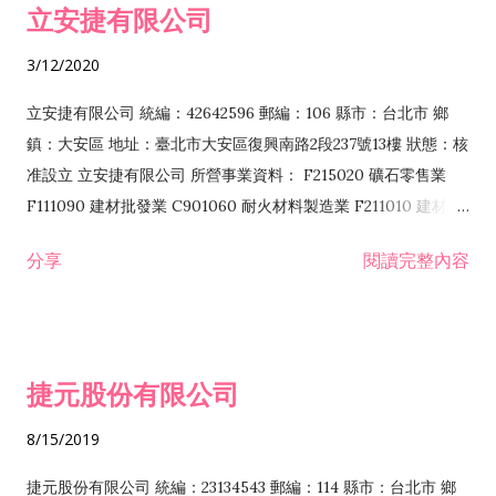
立安捷有限公司
業 F401171 酒類輸入業
3/12/2020
立安捷有限公司 統編：42642596 郵編：106 縣市：台北市 鄉
鎮：大安區 地址：臺北市大安區復興南路2段237號13樓 狀態：核
准設立 立安捷有限公司 所營事業資料： F215020 礦石零售業
F111090 建材批發業 C901060 耐火材料製造業 F211010 建材零
售業 C901070 石材製品製造業 F115020 礦石批發業 C901030
分享
閱讀完整內容
水泥製造業 C901050 水泥及混凝土製品製造業 C901040 預拌混
凝土製造業 E599010 配管工程業 E603110 冷作工程業 E603120
噴砂工程業 E801010 室內裝潢業 E901010 油漆工程業 E903010
防蝕、防銹工程業 EZ99990 其他工程業 F102170 食品什貨批發
捷元股份有限公司
業 F106020 日常用品批發業 F108031 醫療器材批發業 F108040
化粧品批發業 F203010 食品什貨、飲料零售業 F206020 日常用
8/15/2019
品零售業 F208031 醫療器材零售業 F208040 化粧品零售業
F399040 無店面零售業 F399990 其他綜合零售業 F401010 國
捷元股份有限公司 統編：23134543 郵編：114 縣市：台北市 鄉