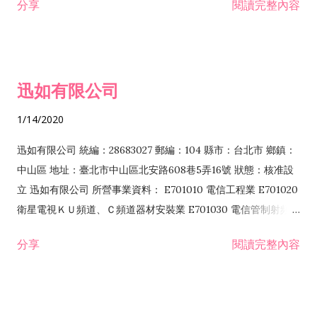
分享
閱讀完整內容
迅如有限公司
1/14/2020
迅如有限公司 統編：28683027 郵編：104 縣市：台北市 鄉鎮：
中山區 地址：臺北市中山區北安路608巷5弄16號 狀態：核准設
立 迅如有限公司 所營事業資料： E701010 電信工程業 E701020
衛星電視ＫＵ頻道、Ｃ頻道器材安裝業 E701030 電信管制射頻器
材裝設工程業 E801010 室內裝潢業 EZ05010 儀器、儀表安裝工
分享
閱讀完整內容
程業 I102010 投資顧問業 I301010 資訊軟體服務業 I301030 電
子資訊供應服務業 F113070 電信器材批發業 F118010 資訊軟體
批發業 F401010 國際貿易業 ZZ99999 除許可業務外，得經營法
令非禁止或限制之業務 F102030 菸酒批發業 F203020 菸酒零售