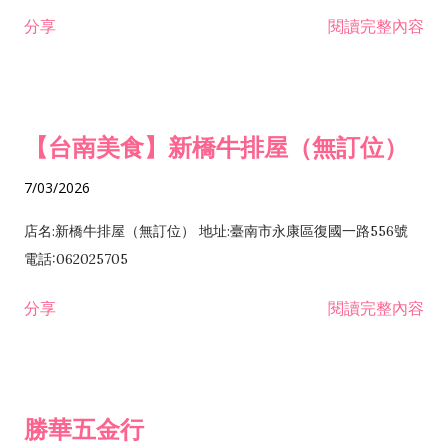
租售業 H701040 特定專業區開發業 H701060 新市鎮、新社區開
分享
閱讀完整內容
發業 H703090 不動產買賣業 H703100 不動產租賃業 I503010
景觀、室內設計業 ZZ99999 除許可業務外，得經營法令非禁止
或限制之業務
【台南美食】新橋牛排屋（無訂位）
7/03/2026
店名:新橋牛排屋（無訂位） 地址:臺南市永康區復國一路556號
電話:062025705
分享
閱讀完整內容
勝華五金行