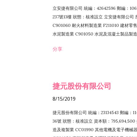
立安捷有限公司 統編：42642596 郵編：
237號13樓 狀態：核准設立 立安捷有限公司 所
C901060 耐火材料製造業 F211010 建材零售
水泥製造業 C901050 水泥及混凝土製品製造業 
冷作工程業 E603120 噴砂工程業 E801010
分享
EZ99990 其他工程業 F102170 食品什貨批
F108040 化粧品批發業 F203010 食品什
業 F208040 化粧品零售業 F399040 無店
ZZ99999 除許可業務外，得經營法令非禁
捷元股份有限公司
8/15/2019
捷元股份有限公司 統編：23134543 郵編
36號 狀態：核准設立 資本額：795,694,5
造及複製業 CC01990 其他電機及電子機械器材