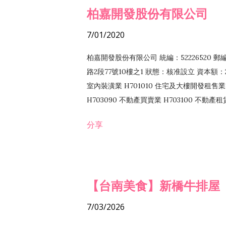
柏嘉開發股份有限公司
7/01/2020
柏嘉開發股份有限公司 統編：52226520 
路2段77號10樓之1 狀態：核准設立 資本額：2
室內裝潢業 H701010 住宅及大樓開發租售業 
H703090 不動產買賣業 H703100 不動產
營法令非禁止或限制之業務
分享
【台南美食】新橋牛排屋
7/03/2026