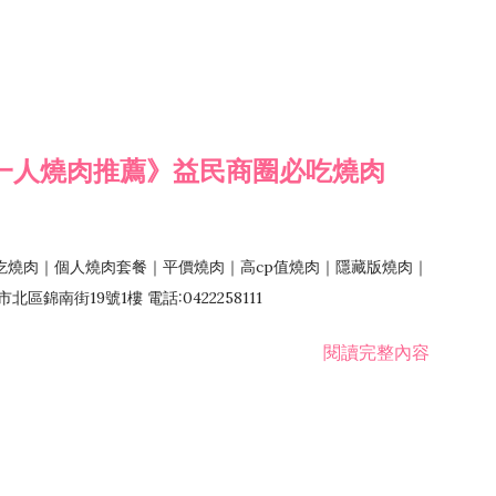
一人燒肉推薦》益民商圈必吃燒肉
吃燒肉｜個人燒肉套餐｜平價燒肉｜高cp值燒肉｜隱藏版燒肉｜
錦南街19號1樓 電話:0422258111
閱讀完整內容