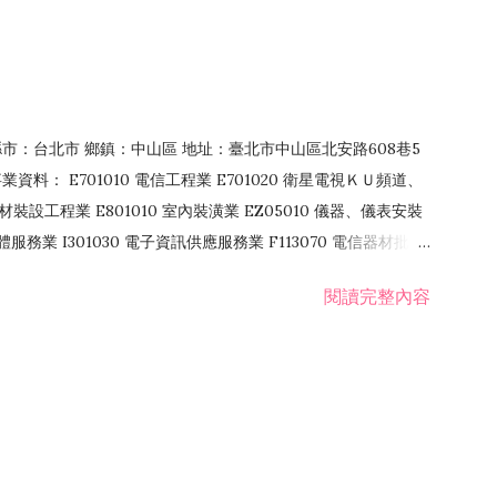
4 縣市：台北市 鄉鎮：中山區 地址：臺北市中山區北安路608巷5
資料： E701010 電信工程業 E701020 衛星電視ＫＵ頻道、
裝設工程業 E801010 室內裝潢業 EZ05010 儀器、儀表安裝
訊軟體服務業 I301030 電子資訊供應服務業 F113070 電信器材批發
 國際貿易業 ZZ99999 除許可業務外，得經營法令非禁止或限制之業
閱讀完整內容
業 F401171 酒類輸入業