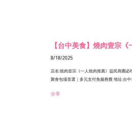
【台中美食】燒肉壹宗《
8/18/2025
店名:燒肉壹宗《一人燒肉推薦》益民商圈必
聚會包場首選｜多元支付免服務費 地址:台中市北區
分享