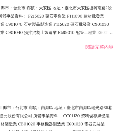
106 縣市：台北市 鄉鎮：大安區 地址：臺北市大安區復興南路2段
營事業資料： F215020 礦石零售業 F111090 建材批發業
業 C901070 石材製品製造業 F115020 礦石批發業 C901030
C901040 預拌混凝土製造業 E599010 配管工程業 E603110
 室內裝潢業 E901010 油漆工程業 E903010 防蝕、防銹工程業
閱讀完整內容
發業 F106020 日常用品批發業 F108031 醫療器材批發業
貨、飲料零售業 F206020 日常用品零售業 F208031 醫療器材零售
面零售業 F399990 其他綜合零售業 F401010 國際貿易業
止或限制之業務
：114 縣市：台北市 鄉鎮：內湖區 地址：臺北市內湖區瑞光路66巷
00 捷元股份有限公司 所營事業資料： CC01120 資料儲存媒體製
製造業 CB01020 事務機器製造業 E601020 電器安裝業