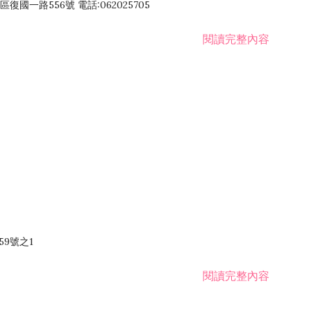
國一路556號 電話:062025705
閱讀完整內容
59號之1
閱讀完整內容