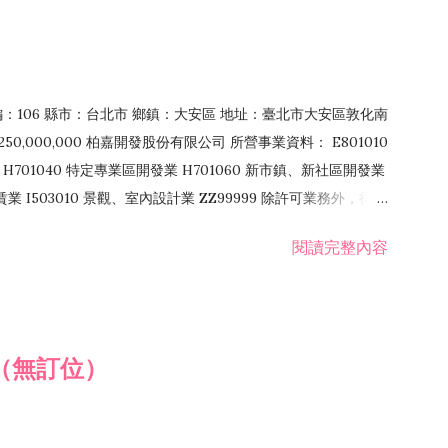
郵編：106 縣市：台北市 鄉鎮：大安區 地址：臺北市大安區敦化南
50,000,000 柏嘉開發股份有限公司 所營事業資料： E801010
H701040 特定專業區開發業 H701060 新市鎮、新社區開發業
租賃業 I503010 景觀、室內設計業 ZZ99999 除許可業務外，得經
閱讀完整內容
（無訂位）