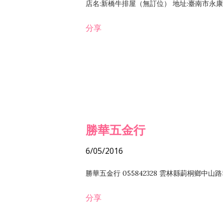
店名:新橋牛排屋（無訂位） 地址:臺南市永康區復
分享
勝華五金行
6/05/2016
勝華五金行 055842328 雲林縣莿桐鄉中山路
分享