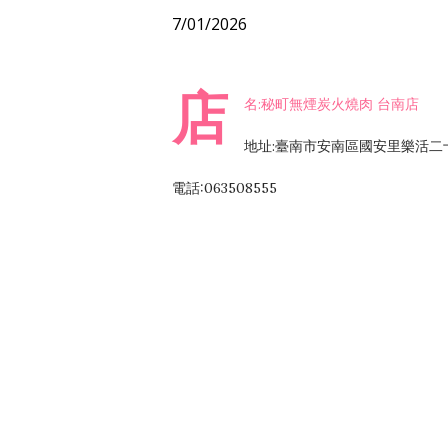
7/01/2026
店
名:秘町無煙炭火燒肉 台南店
地址:臺南市安南區國安里樂活二
電話:063508555