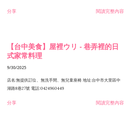
分享
閱讀完整內容
【台中美食】屋裡ウリ - 巷弄裡的日
式家常料理
9/30/2025
店名:無提供訂位、無洗手間、無兒童座椅 地址:台中市大里區中
湖路8巷27號 電話:0424960449
分享
閱讀完整內容