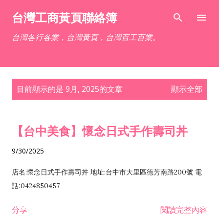
跳到主要內容
台灣工商黃頁聯絡簿
台灣各行各業，台灣黃頁，台灣百工百業。
發
目前顯示的是 9月, 2025的文章
顯示全部
表
文
章
【台中美食】懷念日式手作壽司丼
9/30/2025
店名:懷念日式手作壽司丼 地址:台中市大里區德芳南路200號 電
話:0424850457
分享
閱讀完整內容