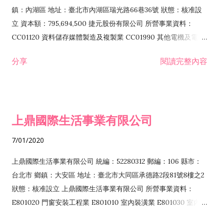
際貿易業 ZZ99999 除許可業務外，得經營法令非禁止或限制之
鎮：內湖區 地址：臺北市內湖區瑞光路66巷36號 狀態：核准設
業務
立 資本額：795,694,500 捷元股份有限公司 所營事業資料：
CC01120 資料儲存媒體製造及複製業 CC01990 其他電機及電子
機械器材製造業 CB01020 事務機器製造業 E601020 電器安裝業
分享
閱讀完整內容
CC01050 資料儲存及處理設備製造業 CC01060 有線通信機械器
材製造業 E605010 電腦設備安裝業 CC01070 無線通信機械器材
製造業 F113020 電器批發業 E701010 電信工程業 CC01080 電
子零組件製造業 CC01110 電腦及其週邊設備製造業 F113050 電
上鼎國際生活事業有限公司
腦及事務性機器設備批發業 F113070 電信器材批發業 F118010
資訊軟體批發業 F119010 電子材料批發業 F213010 電器零售業
7/01/2020
F213030 電腦及事務性機器設備零售業 F213060 電信器材零售
業 F218010 資訊軟體零售業 F219010 電子材料零售業 F399990
上鼎國際生活事業有限公司 統編：52280312 郵編：106 縣市：
其他綜合零售業 F399040 無店面零售業 F401010 國際貿易業
台北市 鄉鎮：大安區 地址：臺北市大同區承德路2段81號8樓之2
F601010 智慧財產權業 G801010 倉儲業 I102010 投資顧問業
狀態：核准設立 上鼎國際生活事業有限公司 所營事業資料：
I103060 管理顧問業 I199990 其他顧問服務業 I105010 藝術品
E801020 門窗安裝工程業 E801010 室內裝潢業 E801030 室內輕
諮詢顧問業 I301010 資訊軟體服務業 I301020 資料處理服務業
鋼架工程業 E801040 玻璃安裝工程業 E801070 廚具、衛浴設備