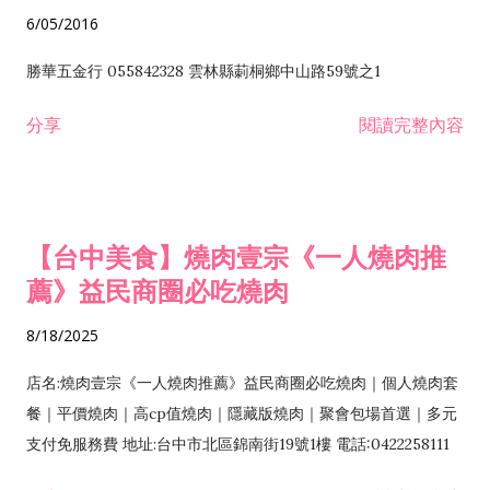
6/05/2016
勝華五金行 055842328 雲林縣莿桐鄉中山路59號之1
分享
閱讀完整內容
【台中美食】燒肉壹宗《一人燒肉推
薦》益民商圈必吃燒肉
8/18/2025
店名:燒肉壹宗《一人燒肉推薦》益民商圈必吃燒肉｜個人燒肉套
餐｜平價燒肉｜高cp值燒肉｜隱藏版燒肉｜聚會包場首選｜多元
支付免服務費 地址:台中市北區錦南街19號1樓 電話:0422258111