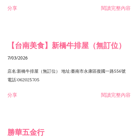
租售業 H701040 特定專業區開發業 H701060 新市鎮、新社區開
分享
閱讀完整內容
發業 H703090 不動產買賣業 H703100 不動產租賃業 I503010
景觀、室內設計業 ZZ99999 除許可業務外，得經營法令非禁止
或限制之業務
【台南美食】新橋牛排屋（無訂位）
7/03/2026
店名:新橋牛排屋（無訂位） 地址:臺南市永康區復國一路556號
電話:062025705
分享
閱讀完整內容
勝華五金行