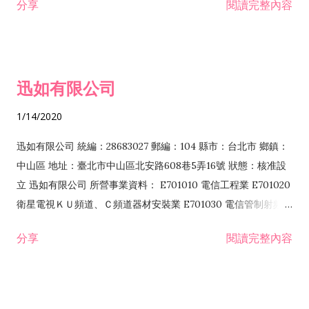
分享
閱讀完整內容
迅如有限公司
1/14/2020
迅如有限公司 統編：28683027 郵編：104 縣市：台北市 鄉鎮：
中山區 地址：臺北市中山區北安路608巷5弄16號 狀態：核准設
立 迅如有限公司 所營事業資料： E701010 電信工程業 E701020
衛星電視ＫＵ頻道、Ｃ頻道器材安裝業 E701030 電信管制射頻器
材裝設工程業 E801010 室內裝潢業 EZ05010 儀器、儀表安裝工
分享
閱讀完整內容
程業 I102010 投資顧問業 I301010 資訊軟體服務業 I301030 電
子資訊供應服務業 F113070 電信器材批發業 F118010 資訊軟體
批發業 F401010 國際貿易業 ZZ99999 除許可業務外，得經營法
令非禁止或限制之業務 F102030 菸酒批發業 F203020 菸酒零售