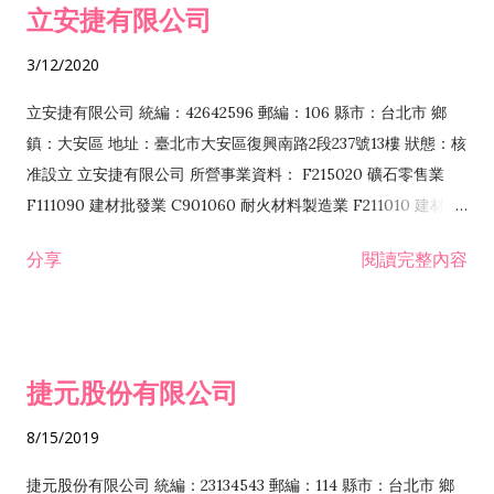
立安捷有限公司
業 F401171 酒類輸入業
3/12/2020
立安捷有限公司 統編：42642596 郵編：106 縣市：台北市 鄉
鎮：大安區 地址：臺北市大安區復興南路2段237號13樓 狀態：核
准設立 立安捷有限公司 所營事業資料： F215020 礦石零售業
F111090 建材批發業 C901060 耐火材料製造業 F211010 建材零
售業 C901070 石材製品製造業 F115020 礦石批發業 C901030
分享
閱讀完整內容
水泥製造業 C901050 水泥及混凝土製品製造業 C901040 預拌混
凝土製造業 E599010 配管工程業 E603110 冷作工程業 E603120
噴砂工程業 E801010 室內裝潢業 E901010 油漆工程業 E903010
防蝕、防銹工程業 EZ99990 其他工程業 F102170 食品什貨批發
捷元股份有限公司
業 F106020 日常用品批發業 F108031 醫療器材批發業 F108040
化粧品批發業 F203010 食品什貨、飲料零售業 F206020 日常用
8/15/2019
品零售業 F208031 醫療器材零售業 F208040 化粧品零售業
F399040 無店面零售業 F399990 其他綜合零售業 F401010 國
捷元股份有限公司 統編：23134543 郵編：114 縣市：台北市 鄉