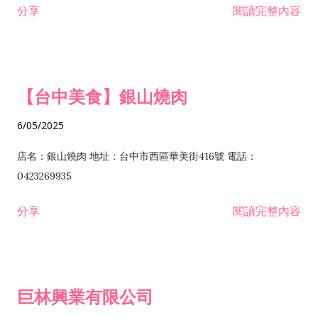
分享
閱讀完整內容
I301030 電子資訊供應服務業 I401010 一般廣告服務業 I501010
安裝工程業 F206020 日常用品零售業 F206040 水器材料零售業
產品設計業 IE01010 電信業務門號代辦業 IZ06010 理貨包裝業
F206060 祭祀用品零售業 F207030 清潔用品零售業 F211010 建
IZ09010 管理系統驗證業 IZ12010 人力派遣業 IZ13010 網路認
材零售業 F213010 電器零售業 F213030 電腦及事務性機器設備
證服務業 IZ15010 市場研究及民意調查業 IZ99990 其他工商服
零售業 F217010 消防安全設備零售業 F218010 資訊軟體零售業
【台中美食】銀山燒肉
務業 J399010 軟體出版業 J601010 藝文服務業 J602010 演藝活
H701010 住宅及大樓開發租售業 H701020 工業廠房開發租售業
動業 J701040 休閒活動場館業 J802010 運動訓練業 JA02010 電
H701050 投資興建公共建設業 H701060 新市鎮、新社區開發業
6/05/2025
器及電子產品修理業 JB01010 會議及展覽服務業 JD01010 工商
H701070 區段徵收及市地重劃代辦業 H701090 都市更新整建維
徵信服務業 JE01010 租賃業 E801010 室內裝潢業 E603010 電
護業 H702010 建築經理業 H703090 不動產買賣業 H703100 不
店名：銀山燒肉 地址：台中市西區華美街416號 電話：
纜安裝工程業 EZ05010 儀器、儀表安裝工程業 F102030 菸酒批
動產租賃業 I103060 管理顧問業 I199990 其他顧問服務業
0423269935
發業 F10...
I301010 資訊軟體服務業 I301020 資料處理服務業 I301030 電子
分享
閱讀完整內容
資訊供應服務業 IF01010 消防安全設備檢修業 JZ99050 仲介服
務業 JZ99990 未分類其他服務業 F201070 花卉零售業 F203010
食品什貨、飲料零售業 F204110 布疋、衣著、鞋、帽、傘、服飾
品零售業 F207200 化學原料零售業 F209060 文教、樂器、育樂
巨林興業有限公司
用品零售業 F215010 首飾及貴金屬零售業 F399040 無店面零售
業 F399990 其他綜合零售業 I301040 第三方支付服務業