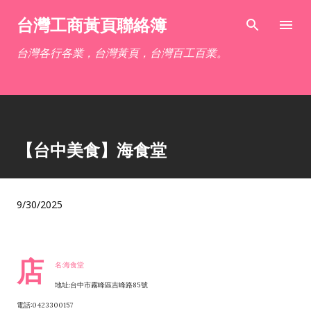
跳到主要內容
台灣工商黃頁聯絡簿
台灣各行各業，台灣黃頁，台灣百工百業。
【台中美食】海食堂
9/30/2025
店
名:海食堂
地址:台中市霧峰區吉峰路85號
電話:0423300157