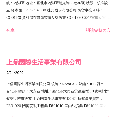
際貿易業 ZZ99999 除許可業務外，得經營法令非禁止或限制之
鎮：內湖區 地址：臺北市內湖區瑞光路66巷36號 狀態：核准設
業務
立 資本額：795,694,500 捷元股份有限公司 所營事業資料：
CC01120 資料儲存媒體製造及複製業 CC01990 其他電機及電子
機械器材製造業 CB01020 事務機器製造業 E601020 電器安裝業
分享
閱讀完整內容
CC01050 資料儲存及處理設備製造業 CC01060 有線通信機械器
材製造業 E605010 電腦設備安裝業 CC01070 無線通信機械器材
製造業 F113020 電器批發業 E701010 電信工程業 CC01080 電
子零組件製造業 CC01110 電腦及其週邊設備製造業 F113050 電
上鼎國際生活事業有限公司
腦及事務性機器設備批發業 F113070 電信器材批發業 F118010
資訊軟體批發業 F119010 電子材料批發業 F213010 電器零售業
7/01/2020
F213030 電腦及事務性機器設備零售業 F213060 電信器材零售
業 F218010 資訊軟體零售業 F219010 電子材料零售業 F399990
上鼎國際生活事業有限公司 統編：52280312 郵編：106 縣市：
其他綜合零售業 F399040 無店面零售業 F401010 國際貿易業
台北市 鄉鎮：大安區 地址：臺北市大同區承德路2段81號8樓之2
F601010 智慧財產權業 G801010 倉儲業 I102010 投資顧問業
狀態：核准設立 上鼎國際生活事業有限公司 所營事業資料：
I103060 管理顧問業 I199990 其他顧問服務業 I105010 藝術品
E801020 門窗安裝工程業 E801010 室內裝潢業 E801030 室內輕
諮詢顧問業 I301010 資訊軟體服務業 I301020 資料處理服務業
鋼架工程業 E801040 玻璃安裝工程業 E801070 廚具、衛浴設備