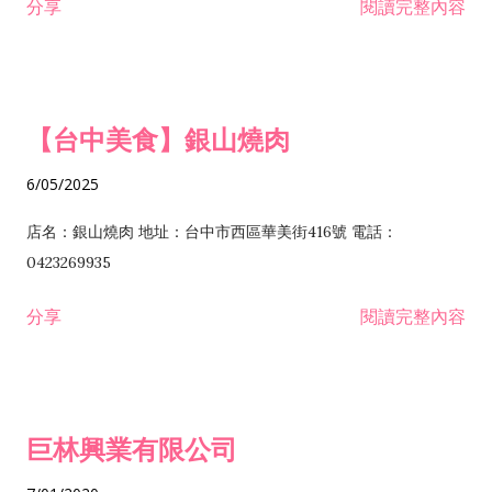
分享
閱讀完整內容
I301030 電子資訊供應服務業 I401010 一般廣告服務業 I501010
安裝工程業 F206020 日常用品零售業 F206040 水器材料零售業
產品設計業 IE01010 電信業務門號代辦業 IZ06010 理貨包裝業
F206060 祭祀用品零售業 F207030 清潔用品零售業 F211010 建
IZ09010 管理系統驗證業 IZ12010 人力派遣業 IZ13010 網路認
材零售業 F213010 電器零售業 F213030 電腦及事務性機器設備
證服務業 IZ15010 市場研究及民意調查業 IZ99990 其他工商服
零售業 F217010 消防安全設備零售業 F218010 資訊軟體零售業
【台中美食】銀山燒肉
務業 J399010 軟體出版業 J601010 藝文服務業 J602010 演藝活
H701010 住宅及大樓開發租售業 H701020 工業廠房開發租售業
動業 J701040 休閒活動場館業 J802010 運動訓練業 JA02010 電
H701050 投資興建公共建設業 H701060 新市鎮、新社區開發業
6/05/2025
器及電子產品修理業 JB01010 會議及展覽服務業 JD01010 工商
H701070 區段徵收及市地重劃代辦業 H701090 都市更新整建維
徵信服務業 JE01010 租賃業 E801010 室內裝潢業 E603010 電
護業 H702010 建築經理業 H703090 不動產買賣業 H703100 不
店名：銀山燒肉 地址：台中市西區華美街416號 電話：
纜安裝工程業 EZ05010 儀器、儀表安裝工程業 F102030 菸酒批
動產租賃業 I103060 管理顧問業 I199990 其他顧問服務業
0423269935
發業 F10...
I301010 資訊軟體服務業 I301020 資料處理服務業 I301030 電子
分享
閱讀完整內容
資訊供應服務業 IF01010 消防安全設備檢修業 JZ99050 仲介服
務業 JZ99990 未分類其他服務業 F201070 花卉零售業 F203010
食品什貨、飲料零售業 F204110 布疋、衣著、鞋、帽、傘、服飾
品零售業 F207200 化學原料零售業 F209060 文教、樂器、育樂
巨林興業有限公司
用品零售業 F215010 首飾及貴金屬零售業 F399040 無店面零售
業 F399990 其他綜合零售業 I301040 第三方支付服務業