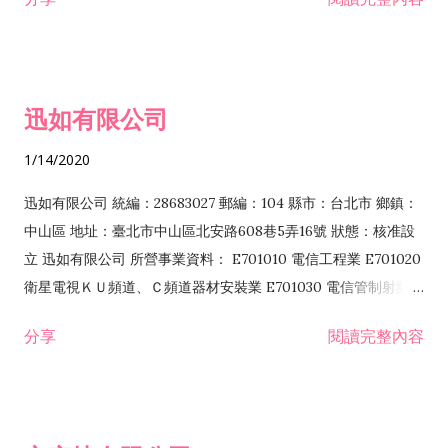
迅如有限公司
1/14/2020
迅如有限公司 統編：28683027 郵編：104 縣市：台北市 鄉鎮：
中山區 地址：臺北市中山區北安路608巷5弄16號 狀態：核准設
立 迅如有限公司 所營事業資料： E701010 電信工程業 E701020
衛星電視ＫＵ頻道、Ｃ頻道器材安裝業 E701030 電信管制射頻器
材裝設工程業 E801010 室內裝潢業 EZ05010 儀器、儀表安裝工
分享
閱讀完整內容
程業 I102010 投資顧問業 I301010 資訊軟體服務業 I301030 電
子資訊供應服務業 F113070 電信器材批發業 F118010 資訊軟體
批發業 F401010 國際貿易業 ZZ99999 除許可業務外，得經營法
令非禁止或限制之業務 F102030 菸酒批發業 F203020 菸酒零售