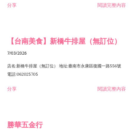
分享
閱讀完整內容
發業 H703090 不動產買賣業 H703100 不動產租賃業 I503010
景觀、室內設計業 ZZ99999 除許可業務外，得經營法令非禁止
或限制之業務
【台南美食】新橋牛排屋（無訂位）
7/03/2026
店名:新橋牛排屋（無訂位） 地址:臺南市永康區復國一路556號
電話:062025705
分享
閱讀完整內容
勝華五金行