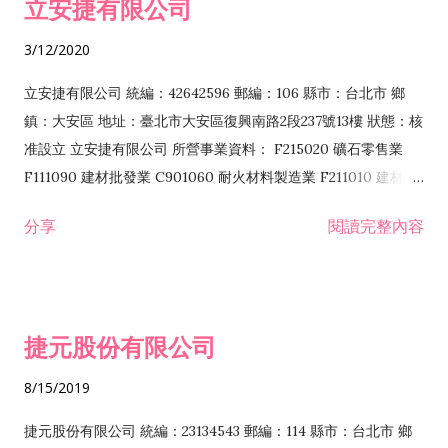
立安捷有限公司
業 F401171 酒類輸入業
3/12/2020
立安捷有限公司 統編：42642596 郵編：106 縣市：台北市 鄉
鎮：大安區 地址：臺北市大安區復興南路2段237號13樓 狀態：核
准設立 立安捷有限公司 所營事業資料： F215020 礦石零售業
F111090 建材批發業 C901060 耐火材料製造業 F211010 建材零
售業 C901070 石材製品製造業 F115020 礦石批發業 C901030
分享
閱讀完整內容
水泥製造業 C901050 水泥及混凝土製品製造業 C901040 預拌混
凝土製造業 E599010 配管工程業 E603110 冷作工程業 E603120
噴砂工程業 E801010 室內裝潢業 E901010 油漆工程業 E903010
防蝕、防銹工程業 EZ99990 其他工程業 F102170 食品什貨批發
捷元股份有限公司
業 F106020 日常用品批發業 F108031 醫療器材批發業 F108040
化粧品批發業 F203010 食品什貨、飲料零售業 F206020 日常用
8/15/2019
品零售業 F208031 醫療器材零售業 F208040 化粧品零售業
F399040 無店面零售業 F399990 其他綜合零售業 F401010 國
捷元股份有限公司 統編：23134543 郵編：114 縣市：台北市 鄉