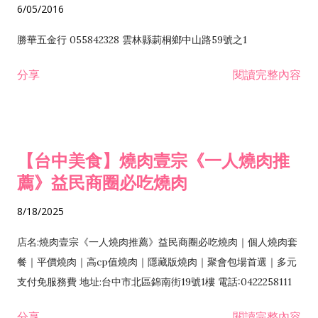
6/05/2016
勝華五金行 055842328 雲林縣莿桐鄉中山路59號之1
分享
閱讀完整內容
【台中美食】燒肉壹宗《一人燒肉推
薦》益民商圈必吃燒肉
8/18/2025
店名:燒肉壹宗《一人燒肉推薦》益民商圈必吃燒肉｜個人燒肉套
餐｜平價燒肉｜高cp值燒肉｜隱藏版燒肉｜聚會包場首選｜多元
支付免服務費 地址:台中市北區錦南街19號1樓 電話:0422258111
分享
閱讀完整內容