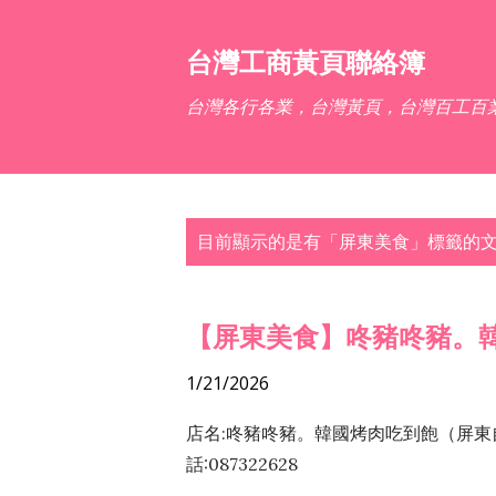
台灣工商黃頁聯絡簿
台灣各行各業，台灣黃頁，台灣百工百
發
目前顯示的是有「
屏東美食
」標籤的
表
文
章
【屏東美食】咚豬咚豬。
1/21/2026
店名:咚豬咚豬。韓國烤肉吃到飽（屏東自
話:087322628