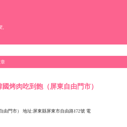
跳到主要內容
業。
文章
韓國烤肉吃到飽（屏東自由門市）
由門市） 地址:屏東縣屏東市自由路172號 電