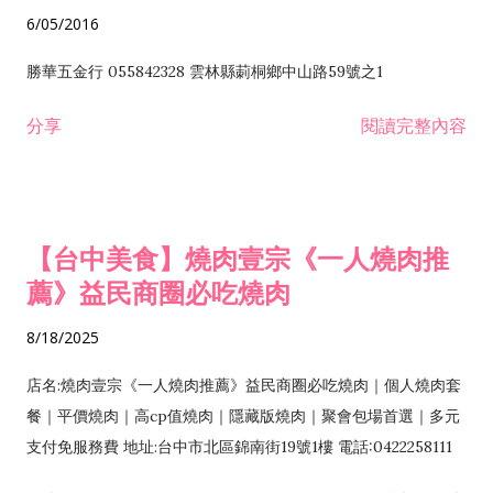
6/05/2016
勝華五金行 055842328 雲林縣莿桐鄉中山路59號之1
分享
閱讀完整內容
【台中美食】燒肉壹宗《一人燒肉推
薦》益民商圈必吃燒肉
8/18/2025
店名:燒肉壹宗《一人燒肉推薦》益民商圈必吃燒肉｜個人燒肉套
餐｜平價燒肉｜高cp值燒肉｜隱藏版燒肉｜聚會包場首選｜多元
支付免服務費 地址:台中市北區錦南街19號1樓 電話:0422258111