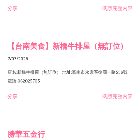
租售業 H701040 特定專業區開發業 H701060 新市鎮、新社區開
分享
閱讀完整內容
發業 H703090 不動產買賣業 H703100 不動產租賃業 I503010
景觀、室內設計業 ZZ99999 除許可業務外，得經營法令非禁止
或限制之業務
【台南美食】新橋牛排屋（無訂位）
7/03/2026
店名:新橋牛排屋（無訂位） 地址:臺南市永康區復國一路556號
電話:062025705
分享
閱讀完整內容
勝華五金行