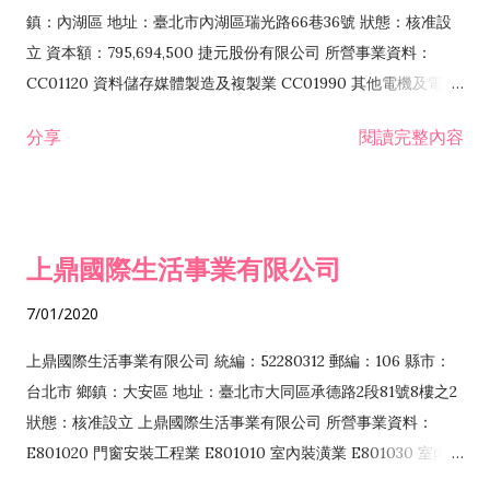
際貿易業 ZZ99999 除許可業務外，得經營法令非禁止或限制之
鎮：內湖區 地址：臺北市內湖區瑞光路66巷36號 狀態：核准設
業務
立 資本額：795,694,500 捷元股份有限公司 所營事業資料：
CC01120 資料儲存媒體製造及複製業 CC01990 其他電機及電子
機械器材製造業 CB01020 事務機器製造業 E601020 電器安裝業
分享
閱讀完整內容
CC01050 資料儲存及處理設備製造業 CC01060 有線通信機械器
材製造業 E605010 電腦設備安裝業 CC01070 無線通信機械器材
製造業 F113020 電器批發業 E701010 電信工程業 CC01080 電
子零組件製造業 CC01110 電腦及其週邊設備製造業 F113050 電
上鼎國際生活事業有限公司
腦及事務性機器設備批發業 F113070 電信器材批發業 F118010
資訊軟體批發業 F119010 電子材料批發業 F213010 電器零售業
7/01/2020
F213030 電腦及事務性機器設備零售業 F213060 電信器材零售
業 F218010 資訊軟體零售業 F219010 電子材料零售業 F399990
上鼎國際生活事業有限公司 統編：52280312 郵編：106 縣市：
其他綜合零售業 F399040 無店面零售業 F401010 國際貿易業
台北市 鄉鎮：大安區 地址：臺北市大同區承德路2段81號8樓之2
F601010 智慧財產權業 G801010 倉儲業 I102010 投資顧問業
狀態：核准設立 上鼎國際生活事業有限公司 所營事業資料：
I103060 管理顧問業 I199990 其他顧問服務業 I105010 藝術品
E801020 門窗安裝工程業 E801010 室內裝潢業 E801030 室內輕
諮詢顧問業 I301010 資訊軟體服務業 I301020 資料處理服務業
鋼架工程業 E801040 玻璃安裝工程業 E801070 廚具、衛浴設備