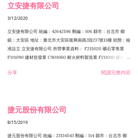
立安捷有限公司
業 F401171 酒類輸入業
3/12/2020
立安捷有限公司 統編：42642596 郵編：106 縣市：台北市 鄉
鎮：大安區 地址：臺北市大安區復興南路2段237號13樓 狀態：核
准設立 立安捷有限公司 所營事業資料： F215020 礦石零售業
F111090 建材批發業 C901060 耐火材料製造業 F211010 建材零
售業 C901070 石材製品製造業 F115020 礦石批發業 C901030
分享
閱讀完整內容
水泥製造業 C901050 水泥及混凝土製品製造業 C901040 預拌混
凝土製造業 E599010 配管工程業 E603110 冷作工程業 E603120
噴砂工程業 E801010 室內裝潢業 E901010 油漆工程業 E903010
防蝕、防銹工程業 EZ99990 其他工程業 F102170 食品什貨批發
捷元股份有限公司
業 F106020 日常用品批發業 F108031 醫療器材批發業 F108040
化粧品批發業 F203010 食品什貨、飲料零售業 F206020 日常用
8/15/2019
品零售業 F208031 醫療器材零售業 F208040 化粧品零售業
F399040 無店面零售業 F399990 其他綜合零售業 F401010 國
捷元股份有限公司 統編：23134543 郵編：114 縣市：台北市 鄉