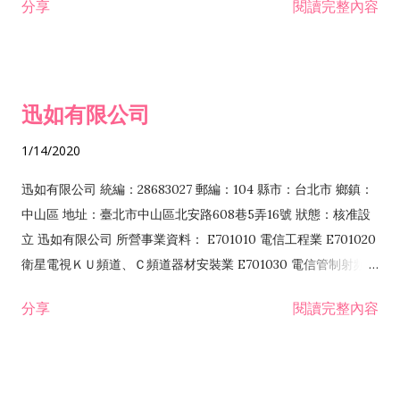
分享
閱讀完整內容
迅如有限公司
1/14/2020
迅如有限公司 統編：28683027 郵編：104 縣市：台北市 鄉鎮：
中山區 地址：臺北市中山區北安路608巷5弄16號 狀態：核准設
立 迅如有限公司 所營事業資料： E701010 電信工程業 E701020
衛星電視ＫＵ頻道、Ｃ頻道器材安裝業 E701030 電信管制射頻器
材裝設工程業 E801010 室內裝潢業 EZ05010 儀器、儀表安裝工
分享
閱讀完整內容
程業 I102010 投資顧問業 I301010 資訊軟體服務業 I301030 電
子資訊供應服務業 F113070 電信器材批發業 F118010 資訊軟體
批發業 F401010 國際貿易業 ZZ99999 除許可業務外，得經營法
令非禁止或限制之業務 F102030 菸酒批發業 F203020 菸酒零售