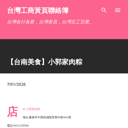
跳到主要內容
台灣工商黃頁聯絡簿
台灣各行各業，台灣黃頁，台灣百工百業。
【台南美食】小郭家肉粽
7/01/2026
店
名:小郭家肉粽
地址:臺南市中西區城隍里青年路160號
電話:062228991