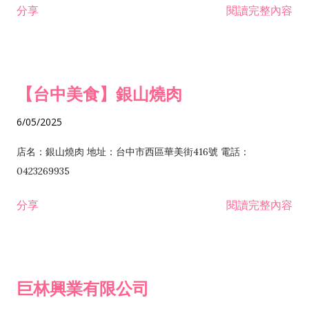
分享
閱讀完整內容
I301030 電子資訊供應服務業 I401010 一般廣告服務業 I501010
安裝工程業 F206020 日常用品零售業 F206040 水器材料零售業
產品設計業 IE01010 電信業務門號代辦業 IZ06010 理貨包裝業
F206060 祭祀用品零售業 F207030 清潔用品零售業 F211010 建
IZ09010 管理系統驗證業 IZ12010 人力派遣業 IZ13010 網路認
材零售業 F213010 電器零售業 F213030 電腦及事務性機器設備
證服務業 IZ15010 市場研究及民意調查業 IZ99990 其他工商服
零售業 F217010 消防安全設備零售業 F218010 資訊軟體零售業
【台中美食】銀山燒肉
務業 J399010 軟體出版業 J601010 藝文服務業 J602010 演藝活
H701010 住宅及大樓開發租售業 H701020 工業廠房開發租售業
動業 J701040 休閒活動場館業 J802010 運動訓練業 JA02010 電
H701050 投資興建公共建設業 H701060 新市鎮、新社區開發業
6/05/2025
器及電子產品修理業 JB01010 會議及展覽服務業 JD01010 工商
H701070 區段徵收及市地重劃代辦業 H701090 都市更新整建維
徵信服務業 JE01010 租賃業 E801010 室內裝潢業 E603010 電
護業 H702010 建築經理業 H703090 不動產買賣業 H703100 不
店名：銀山燒肉 地址：台中市西區華美街416號 電話：
纜安裝工程業 EZ05010 儀器、儀表安裝工程業 F102030 菸酒批
動產租賃業 I103060 管理顧問業 I199990 其他顧問服務業
0423269935
發業 F10...
I301010 資訊軟體服務業 I301020 資料處理服務業 I301030 電子
分享
閱讀完整內容
資訊供應服務業 IF01010 消防安全設備檢修業 JZ99050 仲介服
務業 JZ99990 未分類其他服務業 F201070 花卉零售業 F203010
食品什貨、飲料零售業 F204110 布疋、衣著、鞋、帽、傘、服飾
品零售業 F207200 化學原料零售業 F209060 文教、樂器、育樂
巨林興業有限公司
用品零售業 F215010 首飾及貴金屬零售業 F399040 無店面零售
業 F399990 其他綜合零售業 I301040 第三方支付服務業