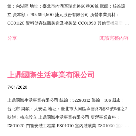
際貿易業 ZZ99999 除許可業務外，得經營法令非禁止或限制之
鎮：內湖區 地址：臺北市內湖區瑞光路66巷36號 狀態：核准設
業務
立 資本額：795,694,500 捷元股份有限公司 所營事業資料：
CC01120 資料儲存媒體製造及複製業 CC01990 其他電機及電子
機械器材製造業 CB01020 事務機器製造業 E601020 電器安裝業
分享
閱讀完整內容
CC01050 資料儲存及處理設備製造業 CC01060 有線通信機械器
材製造業 E605010 電腦設備安裝業 CC01070 無線通信機械器材
製造業 F113020 電器批發業 E701010 電信工程業 CC01080 電
子零組件製造業 CC01110 電腦及其週邊設備製造業 F113050 電
上鼎國際生活事業有限公司
腦及事務性機器設備批發業 F113070 電信器材批發業 F118010
資訊軟體批發業 F119010 電子材料批發業 F213010 電器零售業
7/01/2020
F213030 電腦及事務性機器設備零售業 F213060 電信器材零售
業 F218010 資訊軟體零售業 F219010 電子材料零售業 F399990
上鼎國際生活事業有限公司 統編：52280312 郵編：106 縣市：
其他綜合零售業 F399040 無店面零售業 F401010 國際貿易業
台北市 鄉鎮：大安區 地址：臺北市大同區承德路2段81號8樓之2
F601010 智慧財產權業 G801010 倉儲業 I102010 投資顧問業
狀態：核准設立 上鼎國際生活事業有限公司 所營事業資料：
I103060 管理顧問業 I199990 其他顧問服務業 I105010 藝術品
E801020 門窗安裝工程業 E801010 室內裝潢業 E801030 室內輕
諮詢顧問業 I301010 資訊軟體服務業 I301020 資料處理服務業
鋼架工程業 E801040 玻璃安裝工程業 E801070 廚具、衛浴設備