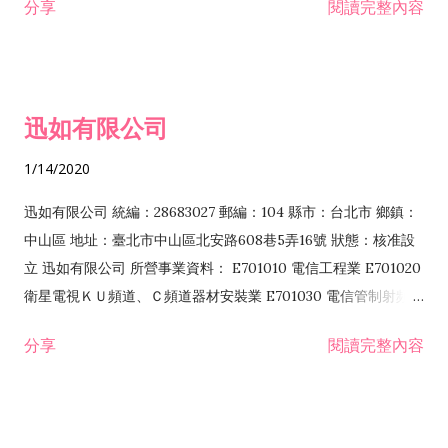
分享
閱讀完整內容
迅如有限公司
1/14/2020
迅如有限公司 統編：28683027 郵編：104 縣市：台北市 鄉鎮：
中山區 地址：臺北市中山區北安路608巷5弄16號 狀態：核准設
立 迅如有限公司 所營事業資料： E701010 電信工程業 E701020
衛星電視ＫＵ頻道、Ｃ頻道器材安裝業 E701030 電信管制射頻器
材裝設工程業 E801010 室內裝潢業 EZ05010 儀器、儀表安裝工
分享
閱讀完整內容
程業 I102010 投資顧問業 I301010 資訊軟體服務業 I301030 電
子資訊供應服務業 F113070 電信器材批發業 F118010 資訊軟體
批發業 F401010 國際貿易業 ZZ99999 除許可業務外，得經營法
令非禁止或限制之業務 F102030 菸酒批發業 F203020 菸酒零售