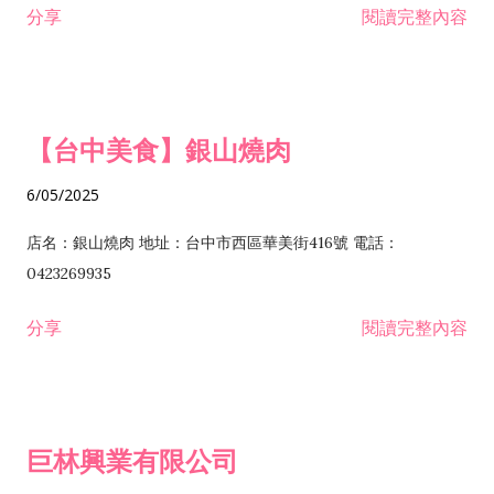
分享
閱讀完整內容
I301030 電子資訊供應服務業 I401010 一般廣告服務業 I501010
安裝工程業 F206020 日常用品零售業 F206040 水器材料零售業
產品設計業 IE01010 電信業務門號代辦業 IZ06010 理貨包裝業
F206060 祭祀用品零售業 F207030 清潔用品零售業 F211010 建
IZ09010 管理系統驗證業 IZ12010 人力派遣業 IZ13010 網路認
材零售業 F213010 電器零售業 F213030 電腦及事務性機器設備
證服務業 IZ15010 市場研究及民意調查業 IZ99990 其他工商服
零售業 F217010 消防安全設備零售業 F218010 資訊軟體零售業
【台中美食】銀山燒肉
務業 J399010 軟體出版業 J601010 藝文服務業 J602010 演藝活
H701010 住宅及大樓開發租售業 H701020 工業廠房開發租售業
動業 J701040 休閒活動場館業 J802010 運動訓練業 JA02010 電
H701050 投資興建公共建設業 H701060 新市鎮、新社區開發業
6/05/2025
器及電子產品修理業 JB01010 會議及展覽服務業 JD01010 工商
H701070 區段徵收及市地重劃代辦業 H701090 都市更新整建維
徵信服務業 JE01010 租賃業 E801010 室內裝潢業 E603010 電
護業 H702010 建築經理業 H703090 不動產買賣業 H703100 不
店名：銀山燒肉 地址：台中市西區華美街416號 電話：
纜安裝工程業 EZ05010 儀器、儀表安裝工程業 F102030 菸酒批
動產租賃業 I103060 管理顧問業 I199990 其他顧問服務業
0423269935
發業 F10...
I301010 資訊軟體服務業 I301020 資料處理服務業 I301030 電子
分享
閱讀完整內容
資訊供應服務業 IF01010 消防安全設備檢修業 JZ99050 仲介服
務業 JZ99990 未分類其他服務業 F201070 花卉零售業 F203010
食品什貨、飲料零售業 F204110 布疋、衣著、鞋、帽、傘、服飾
品零售業 F207200 化學原料零售業 F209060 文教、樂器、育樂
巨林興業有限公司
用品零售業 F215010 首飾及貴金屬零售業 F399040 無店面零售
業 F399990 其他綜合零售業 I301040 第三方支付服務業