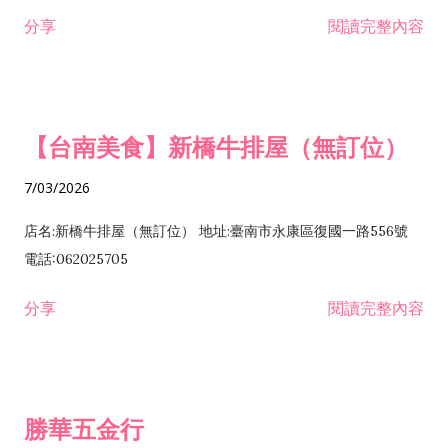
租售業 H701040 特定專業區開發業 H701060 新市鎮、新社區開
分享
閱讀完整內容
發業 H703090 不動產買賣業 H703100 不動產租賃業 I503010
景觀、室內設計業 ZZ99999 除許可業務外，得經營法令非禁止
或限制之業務
【台南美食】新橋牛排屋（無訂位）
7/03/2026
店名:新橋牛排屋（無訂位） 地址:臺南市永康區復國一路556號
電話:062025705
分享
閱讀完整內容
勝華五金行