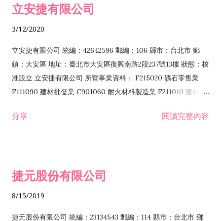
立安捷有限公司
業 F401171 酒類輸入業
3/12/2020
立安捷有限公司 統編：42642596 郵編：106 縣市：台北市 鄉
鎮：大安區 地址：臺北市大安區復興南路2段237號13樓 狀態：核
准設立 立安捷有限公司 所營事業資料： F215020 礦石零售業
F111090 建材批發業 C901060 耐火材料製造業 F211010 建材零
售業 C901070 石材製品製造業 F115020 礦石批發業 C901030
分享
閱讀完整內容
水泥製造業 C901050 水泥及混凝土製品製造業 C901040 預拌混
凝土製造業 E599010 配管工程業 E603110 冷作工程業 E603120
噴砂工程業 E801010 室內裝潢業 E901010 油漆工程業 E903010
防蝕、防銹工程業 EZ99990 其他工程業 F102170 食品什貨批發
捷元股份有限公司
業 F106020 日常用品批發業 F108031 醫療器材批發業 F108040
化粧品批發業 F203010 食品什貨、飲料零售業 F206020 日常用
8/15/2019
品零售業 F208031 醫療器材零售業 F208040 化粧品零售業
F399040 無店面零售業 F399990 其他綜合零售業 F401010 國
捷元股份有限公司 統編：23134543 郵編：114 縣市：台北市 鄉