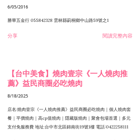
6/05/2016
勝華五金行 055842328 雲林縣莿桐鄉中山路59號之1
分享
閱讀完整內容
【台中美食】燒肉壹宗《一人燒肉推
薦》益民商圈必吃燒肉
8/18/2025
店名:燒肉壹宗《一人燒肉推薦》益民商圈必吃燒肉｜個人燒肉套
餐｜平價燒肉｜高cp值燒肉｜隱藏版燒肉｜聚會包場首選｜多元
支付免服務費 地址:台中市北區錦南街19號1樓 電話:0422258111