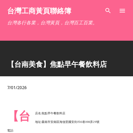
跳到主要內容
台灣工商黃頁聯絡簿
台灣各行各業，台灣黃頁，台灣百工百業。
【台南美食】焦點早午餐飲料店
7/01/2026
【台
店名:焦點早午餐飲料店
地址:臺南市安南區海佃里國安街156巷198弄29號
電話: