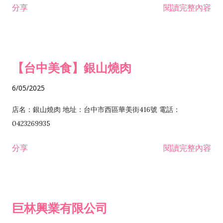
分享
閱讀完整內容
I301030 電子資訊供應服務業 I401010 一般廣告服務業 I501010
安裝工程業 F206020 日常用品零售業 F206040 水器材料零售業
產品設計業 IE01010 電信業務門號代辦業 IZ06010 理貨包裝業
F206060 祭祀用品零售業 F207030 清潔用品零售業 F211010 建
IZ09010 管理系統驗證業 IZ12010 人力派遣業 IZ13010 網路認
材零售業 F213010 電器零售業 F213030 電腦及事務性機器設備
證服務業 IZ15010 市場研究及民意調查業 IZ99990 其他工商服
零售業 F217010 消防安全設備零售業 F218010 資訊軟體零售業
【台中美食】銀山燒肉
務業 J399010 軟體出版業 J601010 藝文服務業 J602010 演藝活
H701010 住宅及大樓開發租售業 H701020 工業廠房開發租售業
動業 J701040 休閒活動場館業 J802010 運動訓練業 JA02010 電
H701050 投資興建公共建設業 H701060 新市鎮、新社區開發業
6/05/2025
器及電子產品修理業 JB01010 會議及展覽服務業 JD01010 工商
H701070 區段徵收及市地重劃代辦業 H701090 都市更新整建維
徵信服務業 JE01010 租賃業 E801010 室內裝潢業 E603010 電
護業 H702010 建築經理業 H703090 不動產買賣業 H703100 不
店名：銀山燒肉 地址：台中市西區華美街416號 電話：
纜安裝工程業 EZ05010 儀器、儀表安裝工程業 F102030 菸酒批
動產租賃業 I103060 管理顧問業 I199990 其他顧問服務業
0423269935
發業 F10...
I301010 資訊軟體服務業 I301020 資料處理服務業 I301030 電子
分享
閱讀完整內容
資訊供應服務業 IF01010 消防安全設備檢修業 JZ99050 仲介服
務業 JZ99990 未分類其他服務業 F201070 花卉零售業 F203010
食品什貨、飲料零售業 F204110 布疋、衣著、鞋、帽、傘、服飾
品零售業 F207200 化學原料零售業 F209060 文教、樂器、育樂
巨林興業有限公司
用品零售業 F215010 首飾及貴金屬零售業 F399040 無店面零售
業 F399990 其他綜合零售業 I301040 第三方支付服務業