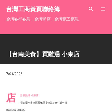
跳到主要內容
台灣工商黃頁聯絡簿
台灣各行各業，台灣黃頁，台灣百工百業。
【台南美食】買雞湯 小東店
7/01/2026
店
名:買雞湯 小東店
地址:臺南市東區莊敬里小東路248-1號一樓
電話:062081822