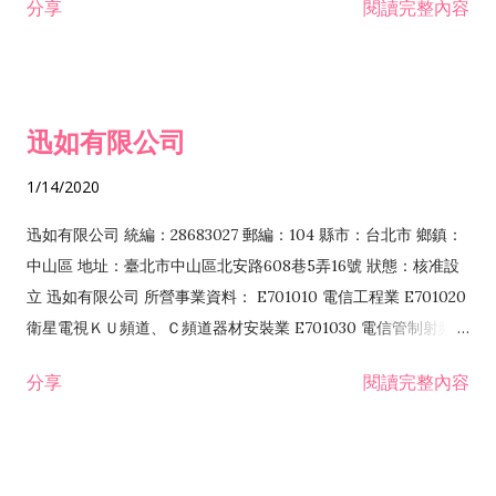
分享
閱讀完整內容
迅如有限公司
1/14/2020
迅如有限公司 統編：28683027 郵編：104 縣市：台北市 鄉鎮：
中山區 地址：臺北市中山區北安路608巷5弄16號 狀態：核准設
立 迅如有限公司 所營事業資料： E701010 電信工程業 E701020
衛星電視ＫＵ頻道、Ｃ頻道器材安裝業 E701030 電信管制射頻器
材裝設工程業 E801010 室內裝潢業 EZ05010 儀器、儀表安裝工
分享
閱讀完整內容
程業 I102010 投資顧問業 I301010 資訊軟體服務業 I301030 電
子資訊供應服務業 F113070 電信器材批發業 F118010 資訊軟體
批發業 F401010 國際貿易業 ZZ99999 除許可業務外，得經營法
令非禁止或限制之業務 F102030 菸酒批發業 F203020 菸酒零售