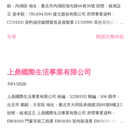
際貿易業 ZZ99999 除許可業務外，得經營法令非禁止或限制之
鎮：內湖區 地址：臺北市內湖區瑞光路66巷36號 狀態：核准設
業務
立 資本額：795,694,500 捷元股份有限公司 所營事業資料：
CC01120 資料儲存媒體製造及複製業 CC01990 其他電機及電子
機械器材製造業 CB01020 事務機器製造業 E601020 電器安裝業
分享
閱讀完整內容
CC01050 資料儲存及處理設備製造業 CC01060 有線通信機械器
材製造業 E605010 電腦設備安裝業 CC01070 無線通信機械器材
製造業 F113020 電器批發業 E701010 電信工程業 CC01080 電
子零組件製造業 CC01110 電腦及其週邊設備製造業 F113050 電
上鼎國際生活事業有限公司
腦及事務性機器設備批發業 F113070 電信器材批發業 F118010
資訊軟體批發業 F119010 電子材料批發業 F213010 電器零售業
7/01/2020
F213030 電腦及事務性機器設備零售業 F213060 電信器材零售
業 F218010 資訊軟體零售業 F219010 電子材料零售業 F399990
上鼎國際生活事業有限公司 統編：52280312 郵編：106 縣市：
其他綜合零售業 F399040 無店面零售業 F401010 國際貿易業
台北市 鄉鎮：大安區 地址：臺北市大同區承德路2段81號8樓之2
F601010 智慧財產權業 G801010 倉儲業 I102010 投資顧問業
狀態：核准設立 上鼎國際生活事業有限公司 所營事業資料：
I103060 管理顧問業 I199990 其他顧問服務業 I105010 藝術品
E801020 門窗安裝工程業 E801010 室內裝潢業 E801030 室內輕
諮詢顧問業 I301010 資訊軟體服務業 I301020 資料處理服務業
鋼架工程業 E801040 玻璃安裝工程業 E801070 廚具、衛浴設備