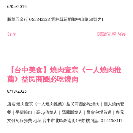
6/05/2016
勝華五金行 055842328 雲林縣莿桐鄉中山路59號之1
分享
閱讀完整內容
【台中美食】燒肉壹宗《一人燒肉推
薦》益民商圈必吃燒肉
8/18/2025
店名:燒肉壹宗《一人燒肉推薦》益民商圈必吃燒肉｜個人燒肉套
餐｜平價燒肉｜高cp值燒肉｜隱藏版燒肉｜聚會包場首選｜多元
支付免服務費 地址:台中市北區錦南街19號1樓 電話:0422258111