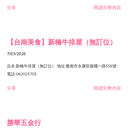
租售業 H701040 特定專業區開發業 H701060 新市鎮、新社區開
分享
閱讀完整內容
發業 H703090 不動產買賣業 H703100 不動產租賃業 I503010
景觀、室內設計業 ZZ99999 除許可業務外，得經營法令非禁止
或限制之業務
【台南美食】新橋牛排屋（無訂位）
7/03/2026
店名:新橋牛排屋（無訂位） 地址:臺南市永康區復國一路556號
電話:062025705
分享
閱讀完整內容
勝華五金行