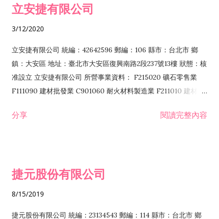
立安捷有限公司
業 F401171 酒類輸入業
3/12/2020
立安捷有限公司 統編：42642596 郵編：106 縣市：台北市 鄉
鎮：大安區 地址：臺北市大安區復興南路2段237號13樓 狀態：核
准設立 立安捷有限公司 所營事業資料： F215020 礦石零售業
F111090 建材批發業 C901060 耐火材料製造業 F211010 建材零
售業 C901070 石材製品製造業 F115020 礦石批發業 C901030
分享
閱讀完整內容
水泥製造業 C901050 水泥及混凝土製品製造業 C901040 預拌混
凝土製造業 E599010 配管工程業 E603110 冷作工程業 E603120
噴砂工程業 E801010 室內裝潢業 E901010 油漆工程業 E903010
防蝕、防銹工程業 EZ99990 其他工程業 F102170 食品什貨批發
捷元股份有限公司
業 F106020 日常用品批發業 F108031 醫療器材批發業 F108040
化粧品批發業 F203010 食品什貨、飲料零售業 F206020 日常用
8/15/2019
品零售業 F208031 醫療器材零售業 F208040 化粧品零售業
F399040 無店面零售業 F399990 其他綜合零售業 F401010 國
捷元股份有限公司 統編：23134543 郵編：114 縣市：台北市 鄉