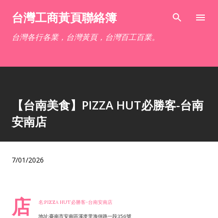
跳到主要內容
台灣工商黃頁聯絡簿
台灣各行各業，台灣黃頁，台灣百工百業。
【台南美食】PIZZA HUT必勝客-台南
安南店
7/01/2026
店
名:PIZZA HUT必勝客-台南安南店
地址:臺南市安南區溪墘里海佃路一段356號