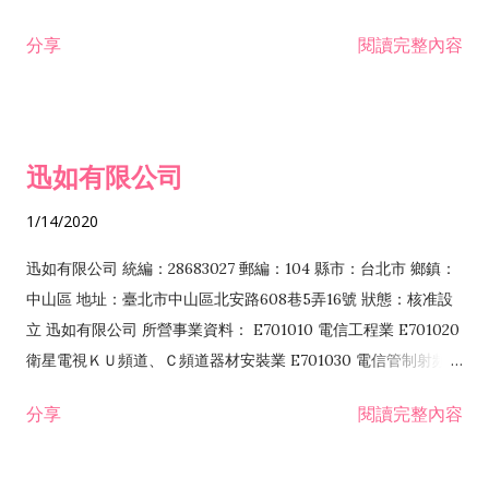
分享
閱讀完整內容
迅如有限公司
1/14/2020
迅如有限公司 統編：28683027 郵編：104 縣市：台北市 鄉鎮：
中山區 地址：臺北市中山區北安路608巷5弄16號 狀態：核准設
立 迅如有限公司 所營事業資料： E701010 電信工程業 E701020
衛星電視ＫＵ頻道、Ｃ頻道器材安裝業 E701030 電信管制射頻器
材裝設工程業 E801010 室內裝潢業 EZ05010 儀器、儀表安裝工
分享
閱讀完整內容
程業 I102010 投資顧問業 I301010 資訊軟體服務業 I301030 電
子資訊供應服務業 F113070 電信器材批發業 F118010 資訊軟體
批發業 F401010 國際貿易業 ZZ99999 除許可業務外，得經營法