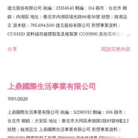
F399040 無店面零售業 F399990 其他綜合零售業 F401010 國
捷元股份有限公司 統編：23134543 郵編：114 縣市：台北市 鄉
際貿易業 ZZ99999 除許可業務外，得經營法令非禁止或限制之
鎮：內湖區 地址：臺北市內湖區瑞光路66巷36號 狀態：核准設
業務
立 資本額：795,694,500 捷元股份有限公司 所營事業資料：
CC01120 資料儲存媒體製造及複製業 CC01990 其他電機及電子
機械器材製造業 CB01020 事務機器製造業 E601020 電器安裝業
分享
閱讀完整內容
CC01050 資料儲存及處理設備製造業 CC01060 有線通信機械器
材製造業 E605010 電腦設備安裝業 CC01070 無線通信機械器材
製造業 F113020 電器批發業 E701010 電信工程業 CC01080 電
子零組件製造業 CC01110 電腦及其週邊設備製造業 F113050 電
上鼎國際生活事業有限公司
腦及事務性機器設備批發業 F113070 電信器材批發業 F118010
資訊軟體批發業 F119010 電子材料批發業 F213010 電器零售業
7/01/2020
F213030 電腦及事務性機器設備零售業 F213060 電信器材零售
業 F218010 資訊軟體零售業 F219010 電子材料零售業 F399990
上鼎國際生活事業有限公司 統編：52280312 郵編：106 縣市：
其他綜合零售業 F399040 無店面零售業 F401010 國際貿易業
台北市 鄉鎮：大安區 地址：臺北市大同區承德路2段81號8樓之2
F601010 智慧財產權業 G801010 倉儲業 I102010 投資顧問業
狀態：核准設立 上鼎國際生活事業有限公司 所營事業資料：
I103060 管理顧問業 I199990 其他顧問服務業 I105010 藝術品