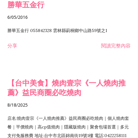
勝華五金行
6/05/2016
勝華五金行 055842328 雲林縣莿桐鄉中山路59號之1
分享
閱讀完整內容
【台中美食】燒肉壹宗《一人燒肉推
薦》益民商圈必吃燒肉
8/18/2025
店名:燒肉壹宗《一人燒肉推薦》益民商圈必吃燒肉｜個人燒肉套
餐｜平價燒肉｜高cp值燒肉｜隱藏版燒肉｜聚會包場首選｜多元
支付免服務費 地址:台中市北區錦南街19號1樓 電話:0422258111