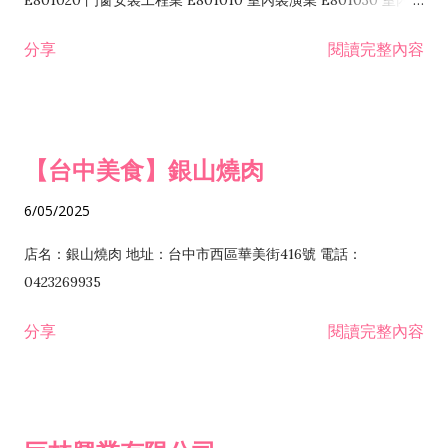
E801020 門窗安裝工程業 E801010 室內裝潢業 E801030 室內輕
諮詢顧問業 I301010 資訊軟體服務業 I301020 資料處理服務業
鋼架工程業 E801040 玻璃安裝工程業 E801070 廚具、衛浴設備
分享
閱讀完整內容
I301030 電子資訊供應服務業 I401010 一般廣告服務業 I501010
安裝工程業 F206020 日常用品零售業 F206040 水器材料零售業
產品設計業 IE01010 電信業務門號代辦業 IZ06010 理貨包裝業
F206060 祭祀用品零售業 F207030 清潔用品零售業 F211010 建
IZ09010 管理系統驗證業 IZ12010 人力派遣業 IZ13010 網路認
材零售業 F213010 電器零售業 F213030 電腦及事務性機器設備
證服務業 IZ15010 市場研究及民意調查業 IZ99990 其他工商服
零售業 F217010 消防安全設備零售業 F218010 資訊軟體零售業
【台中美食】銀山燒肉
務業 J399010 軟體出版業 J601010 藝文服務業 J602010 演藝活
H701010 住宅及大樓開發租售業 H701020 工業廠房開發租售業
動業 J701040 休閒活動場館業 J802010 運動訓練業 JA02010 電
H701050 投資興建公共建設業 H701060 新市鎮、新社區開發業
6/05/2025
器及電子產品修理業 JB01010 會議及展覽服務業 JD01010 工商
H701070 區段徵收及市地重劃代辦業 H701090 都市更新整建維
徵信服務業 JE01010 租賃業 E801010 室內裝潢業 E603010 電
護業 H702010 建築經理業 H703090 不動產買賣業 H703100 不
店名：銀山燒肉 地址：台中市西區華美街416號 電話：
纜安裝工程業 EZ05010 儀器、儀表安裝工程業 F102030 菸酒批
動產租賃業 I103060 管理顧問業 I199990 其他顧問服務業
0423269935
發業 F10...
I301010 資訊軟體服務業 I301020 資料處理服務業 I301030 電子
分享
閱讀完整內容
資訊供應服務業 IF01010 消防安全設備檢修業 JZ99050 仲介服
務業 JZ99990 未分類其他服務業 F201070 花卉零售業 F203010
食品什貨、飲料零售業 F204110 布疋、衣著、鞋、帽、傘、服飾
品零售業 F207200 化學原料零售業 F209060 文教、樂器、育樂