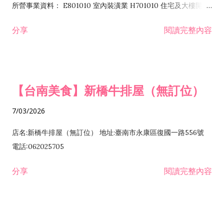
所營事業資料： E801010 室內裝潢業 H701010 住宅及大樓開發
租售業 H701040 特定專業區開發業 H701060 新市鎮、新社區開
分享
閱讀完整內容
發業 H703090 不動產買賣業 H703100 不動產租賃業 I503010
景觀、室內設計業 ZZ99999 除許可業務外，得經營法令非禁止
或限制之業務
【台南美食】新橋牛排屋（無訂位）
7/03/2026
店名:新橋牛排屋（無訂位） 地址:臺南市永康區復國一路556號
電話:062025705
分享
閱讀完整內容