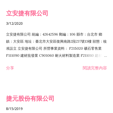
令非禁止或限制之業務 F102030 菸酒批發業 F203020 菸酒零售
立安捷有限公司
業 F401171 酒類輸入業
3/12/2020
立安捷有限公司 統編：42642596 郵編：106 縣市：台北市 鄉
鎮：大安區 地址：臺北市大安區復興南路2段237號13樓 狀態：核
准設立 立安捷有限公司 所營事業資料： F215020 礦石零售業
F111090 建材批發業 C901060 耐火材料製造業 F211010 建材零
售業 C901070 石材製品製造業 F115020 礦石批發業 C901030
分享
閱讀完整內容
水泥製造業 C901050 水泥及混凝土製品製造業 C901040 預拌混
凝土製造業 E599010 配管工程業 E603110 冷作工程業 E603120
噴砂工程業 E801010 室內裝潢業 E901010 油漆工程業 E903010
防蝕、防銹工程業 EZ99990 其他工程業 F102170 食品什貨批發
捷元股份有限公司
業 F106020 日常用品批發業 F108031 醫療器材批發業 F108040
化粧品批發業 F203010 食品什貨、飲料零售業 F206020 日常用
8/15/2019
品零售業 F208031 醫療器材零售業 F208040 化粧品零售業