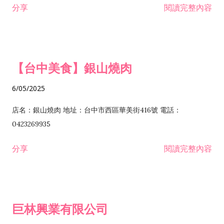
分享
閱讀完整內容
I301030 電子資訊供應服務業 I401010 一般廣告服務業 I501010
安裝工程業 F206020 日常用品零售業 F206040 水器材料零售業
產品設計業 IE01010 電信業務門號代辦業 IZ06010 理貨包裝業
F206060 祭祀用品零售業 F207030 清潔用品零售業 F211010 建
IZ09010 管理系統驗證業 IZ12010 人力派遣業 IZ13010 網路認
材零售業 F213010 電器零售業 F213030 電腦及事務性機器設備
證服務業 IZ15010 市場研究及民意調查業 IZ99990 其他工商服
零售業 F217010 消防安全設備零售業 F218010 資訊軟體零售業
【台中美食】銀山燒肉
務業 J399010 軟體出版業 J601010 藝文服務業 J602010 演藝活
H701010 住宅及大樓開發租售業 H701020 工業廠房開發租售業
動業 J701040 休閒活動場館業 J802010 運動訓練業 JA02010 電
H701050 投資興建公共建設業 H701060 新市鎮、新社區開發業
6/05/2025
器及電子產品修理業 JB01010 會議及展覽服務業 JD01010 工商
H701070 區段徵收及市地重劃代辦業 H701090 都市更新整建維
徵信服務業 JE01010 租賃業 E801010 室內裝潢業 E603010 電
護業 H702010 建築經理業 H703090 不動產買賣業 H703100 不
店名：銀山燒肉 地址：台中市西區華美街416號 電話：
纜安裝工程業 EZ05010 儀器、儀表安裝工程業 F102030 菸酒批
動產租賃業 I103060 管理顧問業 I199990 其他顧問服務業
0423269935
發業 F10...
I301010 資訊軟體服務業 I301020 資料處理服務業 I301030 電子
分享
閱讀完整內容
資訊供應服務業 IF01010 消防安全設備檢修業 JZ99050 仲介服
務業 JZ99990 未分類其他服務業 F201070 花卉零售業 F203010
食品什貨、飲料零售業 F204110 布疋、衣著、鞋、帽、傘、服飾
品零售業 F207200 化學原料零售業 F209060 文教、樂器、育樂
巨林興業有限公司
用品零售業 F215010 首飾及貴金屬零售業 F399040 無店面零售
業 F399990 其他綜合零售業 I301040 第三方支付服務業