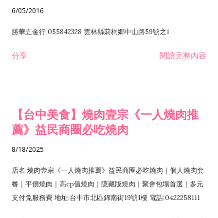
6/05/2016
勝華五金行 055842328 雲林縣莿桐鄉中山路59號之1
分享
閱讀完整內容
【台中美食】燒肉壹宗《一人燒肉推
薦》益民商圈必吃燒肉
8/18/2025
店名:燒肉壹宗《一人燒肉推薦》益民商圈必吃燒肉｜個人燒肉套
餐｜平價燒肉｜高cp值燒肉｜隱藏版燒肉｜聚會包場首選｜多元
支付免服務費 地址:台中市北區錦南街19號1樓 電話:0422258111