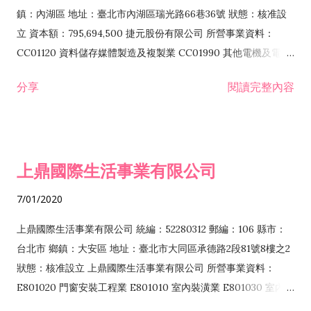
際貿易業 ZZ99999 除許可業務外，得經營法令非禁止或限制之
鎮：內湖區 地址：臺北市內湖區瑞光路66巷36號 狀態：核准設
業務
立 資本額：795,694,500 捷元股份有限公司 所營事業資料：
CC01120 資料儲存媒體製造及複製業 CC01990 其他電機及電子
機械器材製造業 CB01020 事務機器製造業 E601020 電器安裝業
分享
閱讀完整內容
CC01050 資料儲存及處理設備製造業 CC01060 有線通信機械器
材製造業 E605010 電腦設備安裝業 CC01070 無線通信機械器材
製造業 F113020 電器批發業 E701010 電信工程業 CC01080 電
子零組件製造業 CC01110 電腦及其週邊設備製造業 F113050 電
上鼎國際生活事業有限公司
腦及事務性機器設備批發業 F113070 電信器材批發業 F118010
資訊軟體批發業 F119010 電子材料批發業 F213010 電器零售業
7/01/2020
F213030 電腦及事務性機器設備零售業 F213060 電信器材零售
業 F218010 資訊軟體零售業 F219010 電子材料零售業 F399990
上鼎國際生活事業有限公司 統編：52280312 郵編：106 縣市：
其他綜合零售業 F399040 無店面零售業 F401010 國際貿易業
台北市 鄉鎮：大安區 地址：臺北市大同區承德路2段81號8樓之2
F601010 智慧財產權業 G801010 倉儲業 I102010 投資顧問業
狀態：核准設立 上鼎國際生活事業有限公司 所營事業資料：
I103060 管理顧問業 I199990 其他顧問服務業 I105010 藝術品
E801020 門窗安裝工程業 E801010 室內裝潢業 E801030 室內輕
諮詢顧問業 I301010 資訊軟體服務業 I301020 資料處理服務業
鋼架工程業 E801040 玻璃安裝工程業 E801070 廚具、衛浴設備