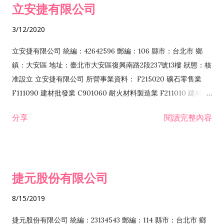
立安捷有限公司
業 F401171 酒類輸入業
3/12/2020
立安捷有限公司 統編：42642596 郵編：106 縣市：台北市 鄉
鎮：大安區 地址：臺北市大安區復興南路2段237號13樓 狀態：核
准設立 立安捷有限公司 所營事業資料： F215020 礦石零售業
F111090 建材批發業 C901060 耐火材料製造業 F211010 建材零
售業 C901070 石材製品製造業 F115020 礦石批發業 C901030
分享
閱讀完整內容
水泥製造業 C901050 水泥及混凝土製品製造業 C901040 預拌混
凝土製造業 E599010 配管工程業 E603110 冷作工程業 E603120
噴砂工程業 E801010 室內裝潢業 E901010 油漆工程業 E903010
防蝕、防銹工程業 EZ99990 其他工程業 F102170 食品什貨批發
捷元股份有限公司
業 F106020 日常用品批發業 F108031 醫療器材批發業 F108040
化粧品批發業 F203010 食品什貨、飲料零售業 F206020 日常用
8/15/2019
品零售業 F208031 醫療器材零售業 F208040 化粧品零售業
F399040 無店面零售業 F399990 其他綜合零售業 F401010 國
捷元股份有限公司 統編：23134543 郵編：114 縣市：台北市 鄉