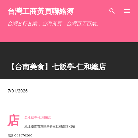
跳到主要內容
台灣工商黃頁聯絡簿
台灣各行各業，台灣黃頁，台灣百工百業。
【台南美食】七飯亭-仁和總店
7/01/2026
店
名:七飯亭-仁和總店
地址:臺南市東區崇善里仁和路88-2號
電話:062676260