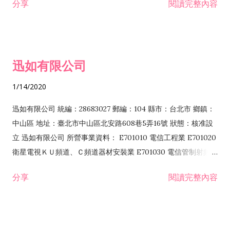
分享
閱讀完整內容
迅如有限公司
1/14/2020
迅如有限公司 統編：28683027 郵編：104 縣市：台北市 鄉鎮：
中山區 地址：臺北市中山區北安路608巷5弄16號 狀態：核准設
立 迅如有限公司 所營事業資料： E701010 電信工程業 E701020
衛星電視ＫＵ頻道、Ｃ頻道器材安裝業 E701030 電信管制射頻器
材裝設工程業 E801010 室內裝潢業 EZ05010 儀器、儀表安裝工
分享
閱讀完整內容
程業 I102010 投資顧問業 I301010 資訊軟體服務業 I301030 電
子資訊供應服務業 F113070 電信器材批發業 F118010 資訊軟體
批發業 F401010 國際貿易業 ZZ99999 除許可業務外，得經營法
令非禁止或限制之業務 F102030 菸酒批發業 F203020 菸酒零售