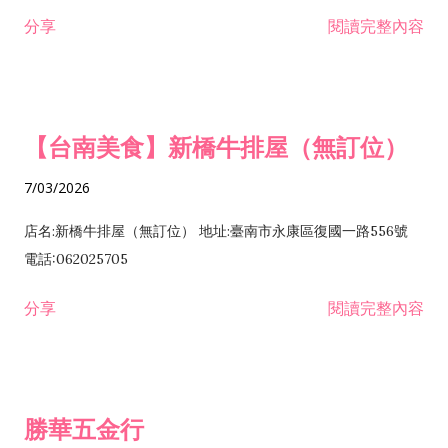
租售業 H701040 特定專業區開發業 H701060 新市鎮、新社區開
分享
閱讀完整內容
發業 H703090 不動產買賣業 H703100 不動產租賃業 I503010
景觀、室內設計業 ZZ99999 除許可業務外，得經營法令非禁止
或限制之業務
【台南美食】新橋牛排屋（無訂位）
7/03/2026
店名:新橋牛排屋（無訂位） 地址:臺南市永康區復國一路556號
電話:062025705
分享
閱讀完整內容
勝華五金行