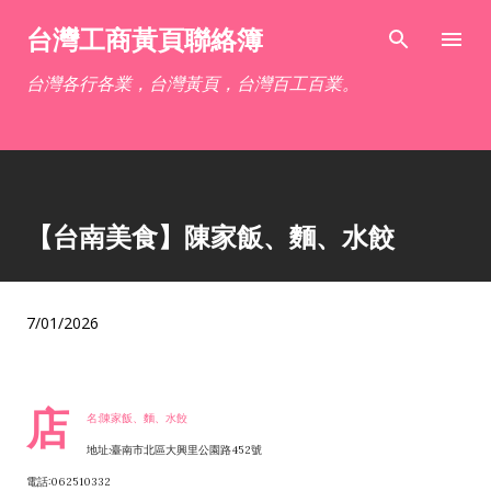
跳到主要內容
台灣工商黃頁聯絡簿
台灣各行各業，台灣黃頁，台灣百工百業。
【台南美食】陳家飯、麵、水餃
7/01/2026
店
名:陳家飯、麵、水餃
地址:臺南市北區大興里公園路452號
電話:062510332