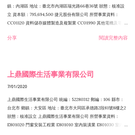
際貿易業 ZZ99999 除許可業務外，得經營法令非禁止或限制之
鎮：內湖區 地址：臺北市內湖區瑞光路66巷36號 狀態：核准設
業務
立 資本額：795,694,500 捷元股份有限公司 所營事業資料：
CC01120 資料儲存媒體製造及複製業 CC01990 其他電機及電子
機械器材製造業 CB01020 事務機器製造業 E601020 電器安裝業
分享
閱讀完整內容
CC01050 資料儲存及處理設備製造業 CC01060 有線通信機械器
材製造業 E605010 電腦設備安裝業 CC01070 無線通信機械器材
製造業 F113020 電器批發業 E701010 電信工程業 CC01080 電
子零組件製造業 CC01110 電腦及其週邊設備製造業 F113050 電
上鼎國際生活事業有限公司
腦及事務性機器設備批發業 F113070 電信器材批發業 F118010
資訊軟體批發業 F119010 電子材料批發業 F213010 電器零售業
7/01/2020
F213030 電腦及事務性機器設備零售業 F213060 電信器材零售
業 F218010 資訊軟體零售業 F219010 電子材料零售業 F399990
上鼎國際生活事業有限公司 統編：52280312 郵編：106 縣市：
其他綜合零售業 F399040 無店面零售業 F401010 國際貿易業
台北市 鄉鎮：大安區 地址：臺北市大同區承德路2段81號8樓之2
F601010 智慧財產權業 G801010 倉儲業 I102010 投資顧問業
狀態：核准設立 上鼎國際生活事業有限公司 所營事業資料：
I103060 管理顧問業 I199990 其他顧問服務業 I105010 藝術品
E801020 門窗安裝工程業 E801010 室內裝潢業 E801030 室內輕
諮詢顧問業 I301010 資訊軟體服務業 I301020 資料處理服務業
鋼架工程業 E801040 玻璃安裝工程業 E801070 廚具、衛浴設備