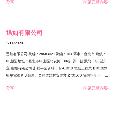
分享
閱讀完整內容
迅如有限公司
1/14/2020
迅如有限公司 統編：28683027 郵編：104 縣市：台北市 鄉鎮：
中山區 地址：臺北市中山區北安路608巷5弄16號 狀態：核准設
立 迅如有限公司 所營事業資料： E701010 電信工程業 E701020
衛星電視ＫＵ頻道、Ｃ頻道器材安裝業 E701030 電信管制射頻器
材裝設工程業 E801010 室內裝潢業 EZ05010 儀器、儀表安裝工
分享
閱讀完整內容
程業 I102010 投資顧問業 I301010 資訊軟體服務業 I301030 電
子資訊供應服務業 F113070 電信器材批發業 F118010 資訊軟體
批發業 F401010 國際貿易業 ZZ99999 除許可業務外，得經營法
令非禁止或限制之業務 F102030 菸酒批發業 F203020 菸酒零售