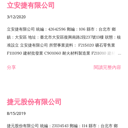
立安捷有限公司
業 F401171 酒類輸入業
3/12/2020
立安捷有限公司 統編：42642596 郵編：106 縣市：台北市 鄉
鎮：大安區 地址：臺北市大安區復興南路2段237號13樓 狀態：核
准設立 立安捷有限公司 所營事業資料： F215020 礦石零售業
F111090 建材批發業 C901060 耐火材料製造業 F211010 建材零
售業 C901070 石材製品製造業 F115020 礦石批發業 C901030
分享
閱讀完整內容
水泥製造業 C901050 水泥及混凝土製品製造業 C901040 預拌混
凝土製造業 E599010 配管工程業 E603110 冷作工程業 E603120
噴砂工程業 E801010 室內裝潢業 E901010 油漆工程業 E903010
防蝕、防銹工程業 EZ99990 其他工程業 F102170 食品什貨批發
捷元股份有限公司
業 F106020 日常用品批發業 F108031 醫療器材批發業 F108040
化粧品批發業 F203010 食品什貨、飲料零售業 F206020 日常用
8/15/2019
品零售業 F208031 醫療器材零售業 F208040 化粧品零售業
F399040 無店面零售業 F399990 其他綜合零售業 F401010 國
捷元股份有限公司 統編：23134543 郵編：114 縣市：台北市 鄉