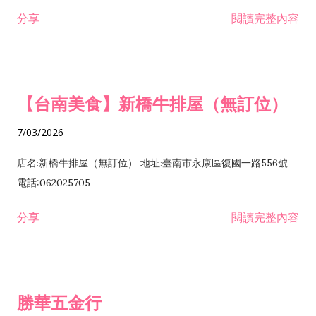
租售業 H701040 特定專業區開發業 H701060 新市鎮、新社區開
分享
閱讀完整內容
發業 H703090 不動產買賣業 H703100 不動產租賃業 I503010
景觀、室內設計業 ZZ99999 除許可業務外，得經營法令非禁止
或限制之業務
【台南美食】新橋牛排屋（無訂位）
7/03/2026
店名:新橋牛排屋（無訂位） 地址:臺南市永康區復國一路556號
電話:062025705
分享
閱讀完整內容
勝華五金行