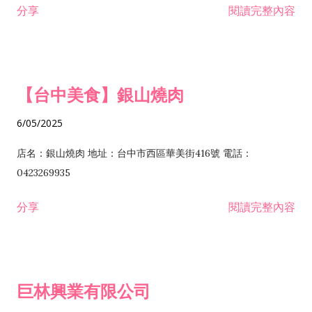
分享
閱讀完整內容
I301030 電子資訊供應服務業 I401010 一般廣告服務業 I501010
安裝工程業 F206020 日常用品零售業 F206040 水器材料零售業
產品設計業 IE01010 電信業務門號代辦業 IZ06010 理貨包裝業
F206060 祭祀用品零售業 F207030 清潔用品零售業 F211010 建
IZ09010 管理系統驗證業 IZ12010 人力派遣業 IZ13010 網路認
材零售業 F213010 電器零售業 F213030 電腦及事務性機器設備
證服務業 IZ15010 市場研究及民意調查業 IZ99990 其他工商服
零售業 F217010 消防安全設備零售業 F218010 資訊軟體零售業
【台中美食】銀山燒肉
務業 J399010 軟體出版業 J601010 藝文服務業 J602010 演藝活
H701010 住宅及大樓開發租售業 H701020 工業廠房開發租售業
動業 J701040 休閒活動場館業 J802010 運動訓練業 JA02010 電
H701050 投資興建公共建設業 H701060 新市鎮、新社區開發業
6/05/2025
器及電子產品修理業 JB01010 會議及展覽服務業 JD01010 工商
H701070 區段徵收及市地重劃代辦業 H701090 都市更新整建維
徵信服務業 JE01010 租賃業 E801010 室內裝潢業 E603010 電
護業 H702010 建築經理業 H703090 不動產買賣業 H703100 不
店名：銀山燒肉 地址：台中市西區華美街416號 電話：
纜安裝工程業 EZ05010 儀器、儀表安裝工程業 F102030 菸酒批
動產租賃業 I103060 管理顧問業 I199990 其他顧問服務業
0423269935
發業 F10...
I301010 資訊軟體服務業 I301020 資料處理服務業 I301030 電子
分享
閱讀完整內容
資訊供應服務業 IF01010 消防安全設備檢修業 JZ99050 仲介服
務業 JZ99990 未分類其他服務業 F201070 花卉零售業 F203010
食品什貨、飲料零售業 F204110 布疋、衣著、鞋、帽、傘、服飾
品零售業 F207200 化學原料零售業 F209060 文教、樂器、育樂
巨林興業有限公司
用品零售業 F215010 首飾及貴金屬零售業 F399040 無店面零售
業 F399990 其他綜合零售業 I301040 第三方支付服務業