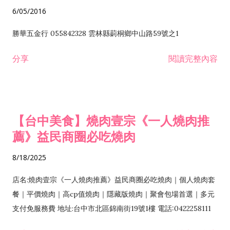
6/05/2016
勝華五金行 055842328 雲林縣莿桐鄉中山路59號之1
分享
閱讀完整內容
【台中美食】燒肉壹宗《一人燒肉推
薦》益民商圈必吃燒肉
8/18/2025
店名:燒肉壹宗《一人燒肉推薦》益民商圈必吃燒肉｜個人燒肉套
餐｜平價燒肉｜高cp值燒肉｜隱藏版燒肉｜聚會包場首選｜多元
支付免服務費 地址:台中市北區錦南街19號1樓 電話:0422258111