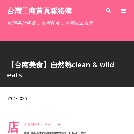
跳到主要內容
台灣工商黃頁聯絡簿
台灣各行各業，台灣黃頁，台灣百工百業。
【台南美食】自然熟clean & wild
eats
7/01/2026
店
名:自然熟clean & wild eats
地址:臺南市中西區城隍里民族路二段57巷1-2號