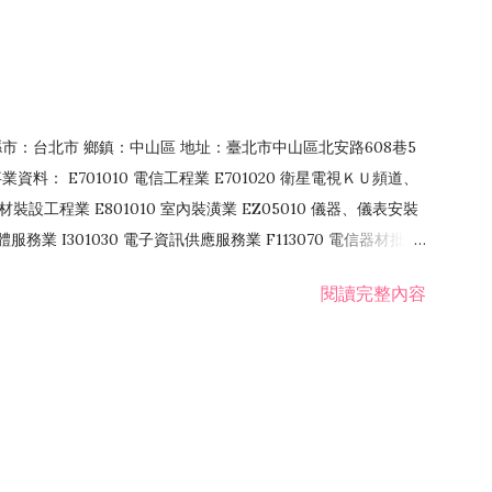
4 縣市：台北市 鄉鎮：中山區 地址：臺北市中山區北安路608巷5
資料： E701010 電信工程業 E701020 衛星電視ＫＵ頻道、
裝設工程業 E801010 室內裝潢業 EZ05010 儀器、儀表安裝
訊軟體服務業 I301030 電子資訊供應服務業 F113070 電信器材批發
 國際貿易業 ZZ99999 除許可業務外，得經營法令非禁止或限制之業
閱讀完整內容
業 F401171 酒類輸入業