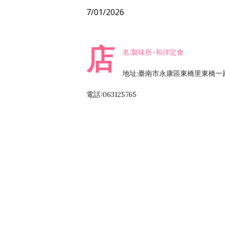
7/01/2026
店
名:製味所-和洋定食
地址:臺南市永康區東橋里東橋一路
電話:063125765