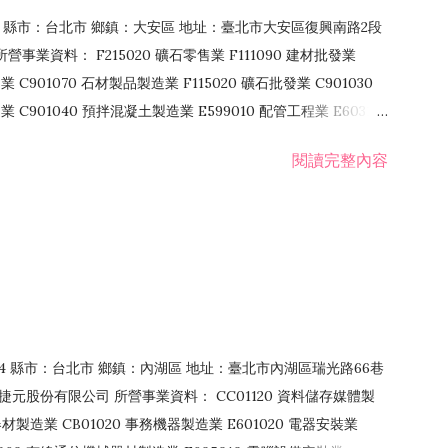
106 縣市：台北市 鄉鎮：大安區 地址：臺北市大安區復興南路2段
營事業資料： F215020 礦石零售業 F111090 建材批發業
業 C901070 石材製品製造業 F115020 礦石批發業 C901030
C901040 預拌混凝土製造業 E599010 配管工程業 E603110
 室內裝潢業 E901010 油漆工程業 E903010 防蝕、防銹工程業
閱讀完整內容
發業 F106020 日常用品批發業 F108031 醫療器材批發業
貨、飲料零售業 F206020 日常用品零售業 F208031 醫療器材零售
面零售業 F399990 其他綜合零售業 F401010 國際貿易業
止或限制之業務
：114 縣市：台北市 鄉鎮：內湖區 地址：臺北市內湖區瑞光路66巷
00 捷元股份有限公司 所營事業資料： CC01120 資料儲存媒體製
製造業 CB01020 事務機器製造業 E601020 電器安裝業