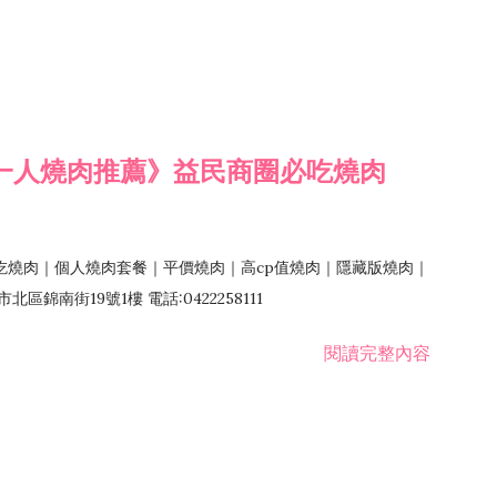
一人燒肉推薦》益民商圈必吃燒肉
吃燒肉｜個人燒肉套餐｜平價燒肉｜高cp值燒肉｜隱藏版燒肉｜
錦南街19號1樓 電話:0422258111
閱讀完整內容