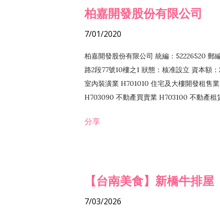
柏嘉開發股份有限公司
7/01/2020
柏嘉開發股份有限公司 統編：52226520 
路2段77號10樓之1 狀態：核准設立 資本額：2
室內裝潢業 H701010 住宅及大樓開發租售業 
H703090 不動產買賣業 H703100 不動產
營法令非禁止或限制之業務
分享
【台南美食】新橋牛排屋
7/03/2026