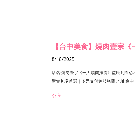
【台中美食】燒肉壹宗《
8/18/2025
店名:燒肉壹宗《一人燒肉推薦》益民商圈必
聚會包場首選｜多元支付免服務費 地址:台中市北區
分享