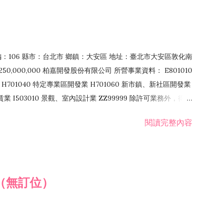
郵編：106 縣市：台北市 鄉鎮：大安區 地址：臺北市大安區敦化南
50,000,000 柏嘉開發股份有限公司 所營事業資料： E801010
H701040 特定專業區開發業 H701060 新市鎮、新社區開發業
租賃業 I503010 景觀、室內設計業 ZZ99999 除許可業務外，得經
閱讀完整內容
（無訂位）