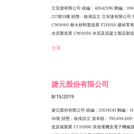
立安捷有限公司 統編：42642596 郵編：
237號13樓 狀態：核准設立 立安捷有限公司 所
C901060 耐火材料製造業 F211010 建材零售
水泥製造業 C901050 水泥及混凝土製品製造業 
冷作工程業 E603120 噴砂工程業 E801010
分享
EZ99990 其他工程業 F102170 食品什貨批
F108040 化粧品批發業 F203010 食品什
業 F208040 化粧品零售業 F399040 無店
ZZ99999 除許可業務外，得經營法令非禁
捷元股份有限公司
8/15/2019
捷元股份有限公司 統編：23134543 郵編
36號 狀態：核准設立 資本額：795,694,5
造及複製業 CC01990 其他電機及電子機械器材