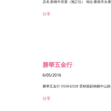
店名:新橋牛排屋（無訂位） 地址:臺南市永康區復
分享
勝華五金行
6/05/2016
勝華五金行 055842328 雲林縣莿桐鄉中山路
分享