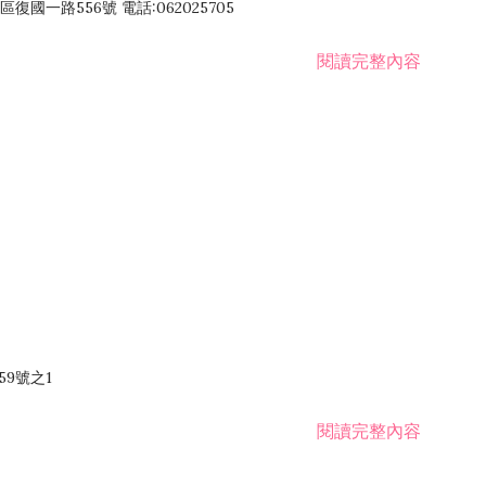
國一路556號 電話:062025705
閱讀完整內容
59號之1
閱讀完整內容