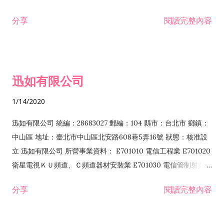
分享
閱讀完整內容
迅如有限公司
1/14/2020
迅如有限公司 統編：28683027 郵編：104 縣市：台北市 鄉鎮：
中山區 地址：臺北市中山區北安路608巷5弄16號 狀態：核准設
立 迅如有限公司 所營事業資料： E701010 電信工程業 E701020
衛星電視ＫＵ頻道、Ｃ頻道器材安裝業 E701030 電信管制射頻器
材裝設工程業 E801010 室內裝潢業 EZ05010 儀器、儀表安裝工
分享
閱讀完整內容
程業 I102010 投資顧問業 I301010 資訊軟體服務業 I301030 電
子資訊供應服務業 F113070 電信器材批發業 F118010 資訊軟體
批發業 F401010 國際貿易業 ZZ99999 除許可業務外，得經營法