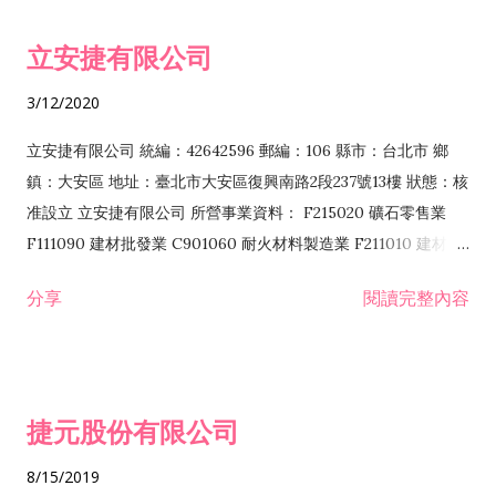
令非禁止或限制之業務 F102030 菸酒批發業 F203020 菸酒零售
立安捷有限公司
業 F401171 酒類輸入業
3/12/2020
立安捷有限公司 統編：42642596 郵編：106 縣市：台北市 鄉
鎮：大安區 地址：臺北市大安區復興南路2段237號13樓 狀態：核
准設立 立安捷有限公司 所營事業資料： F215020 礦石零售業
F111090 建材批發業 C901060 耐火材料製造業 F211010 建材零
售業 C901070 石材製品製造業 F115020 礦石批發業 C901030
分享
閱讀完整內容
水泥製造業 C901050 水泥及混凝土製品製造業 C901040 預拌混
凝土製造業 E599010 配管工程業 E603110 冷作工程業 E603120
噴砂工程業 E801010 室內裝潢業 E901010 油漆工程業 E903010
防蝕、防銹工程業 EZ99990 其他工程業 F102170 食品什貨批發
捷元股份有限公司
業 F106020 日常用品批發業 F108031 醫療器材批發業 F108040
化粧品批發業 F203010 食品什貨、飲料零售業 F206020 日常用
8/15/2019
品零售業 F208031 醫療器材零售業 F208040 化粧品零售業