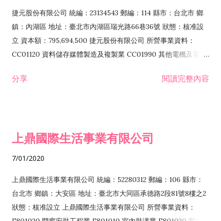
F399040 無店面零售業 F399990 其他綜合零售業 F401010 國
捷元股份有限公司 統編：23134543 郵編：114 縣市：台北市 鄉
際貿易業 ZZ99999 除許可業務外，得經營法令非禁止或限制之
鎮：內湖區 地址：臺北市內湖區瑞光路66巷36號 狀態：核准設
業務
立 資本額：795,694,500 捷元股份有限公司 所營事業資料：
CC01120 資料儲存媒體製造及複製業 CC01990 其他電機及電子
機械器材製造業 CB01020 事務機器製造業 E601020 電器安裝業
分享
閱讀完整內容
CC01050 資料儲存及處理設備製造業 CC01060 有線通信機械器
材製造業 E605010 電腦設備安裝業 CC01070 無線通信機械器材
製造業 F113020 電器批發業 E701010 電信工程業 CC01080 電
子零組件製造業 CC01110 電腦及其週邊設備製造業 F113050 電
上鼎國際生活事業有限公司
腦及事務性機器設備批發業 F113070 電信器材批發業 F118010
資訊軟體批發業 F119010 電子材料批發業 F213010 電器零售業
7/01/2020
F213030 電腦及事務性機器設備零售業 F213060 電信器材零售
業 F218010 資訊軟體零售業 F219010 電子材料零售業 F399990
上鼎國際生活事業有限公司 統編：52280312 郵編：106 縣市：
其他綜合零售業 F399040 無店面零售業 F401010 國際貿易業
台北市 鄉鎮：大安區 地址：臺北市大同區承德路2段81號8樓之2
F601010 智慧財產權業 G801010 倉儲業 I102010 投資顧問業
狀態：核准設立 上鼎國際生活事業有限公司 所營事業資料：
I103060 管理顧問業 I199990 其他顧問服務業 I105010 藝術品