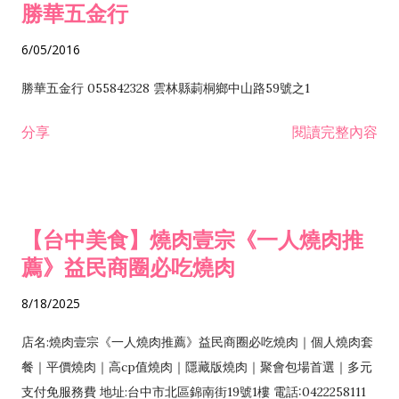
勝華五金行
6/05/2016
勝華五金行 055842328 雲林縣莿桐鄉中山路59號之1
分享
閱讀完整內容
【台中美食】燒肉壹宗《一人燒肉推
薦》益民商圈必吃燒肉
8/18/2025
店名:燒肉壹宗《一人燒肉推薦》益民商圈必吃燒肉｜個人燒肉套
餐｜平價燒肉｜高cp值燒肉｜隱藏版燒肉｜聚會包場首選｜多元
支付免服務費 地址:台中市北區錦南街19號1樓 電話:0422258111