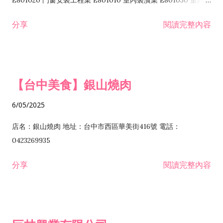
E801020 門窗安裝工程業 E801010 室內裝潢業 E801030 室內輕
諮詢顧問業 I301010 資訊軟體服務業 I301020 資料處理服務業
鋼架工程業 E801040 玻璃安裝工程業 E801070 廚具、衛浴設備
分享
閱讀完整內容
I301030 電子資訊供應服務業 I401010 一般廣告服務業 I501010
安裝工程業 F206020 日常用品零售業 F206040 水器材料零售業
產品設計業 IE01010 電信業務門號代辦業 IZ06010 理貨包裝業
F206060 祭祀用品零售業 F207030 清潔用品零售業 F211010 建
IZ09010 管理系統驗證業 IZ12010 人力派遣業 IZ13010 網路認
材零售業 F213010 電器零售業 F213030 電腦及事務性機器設備
證服務業 IZ15010 市場研究及民意調查業 IZ99990 其他工商服
零售業 F217010 消防安全設備零售業 F218010 資訊軟體零售業
【台中美食】銀山燒肉
務業 J399010 軟體出版業 J601010 藝文服務業 J602010 演藝活
H701010 住宅及大樓開發租售業 H701020 工業廠房開發租售業
動業 J701040 休閒活動場館業 J802010 運動訓練業 JA02010 電
H701050 投資興建公共建設業 H701060 新市鎮、新社區開發業
6/05/2025
器及電子產品修理業 JB01010 會議及展覽服務業 JD01010 工商
H701070 區段徵收及市地重劃代辦業 H701090 都市更新整建維
徵信服務業 JE01010 租賃業 E801010 室內裝潢業 E603010 電
護業 H702010 建築經理業 H703090 不動產買賣業 H703100 不
店名：銀山燒肉 地址：台中市西區華美街416號 電話：
纜安裝工程業 EZ05010 儀器、儀表安裝工程業 F102030 菸酒批
動產租賃業 I103060 管理顧問業 I199990 其他顧問服務業
0423269935
發業 F10...
I301010 資訊軟體服務業 I301020 資料處理服務業 I301030 電子
分享
閱讀完整內容
資訊供應服務業 IF01010 消防安全設備檢修業 JZ99050 仲介服
務業 JZ99990 未分類其他服務業 F201070 花卉零售業 F203010
食品什貨、飲料零售業 F204110 布疋、衣著、鞋、帽、傘、服飾
品零售業 F207200 化學原料零售業 F209060 文教、樂器、育樂