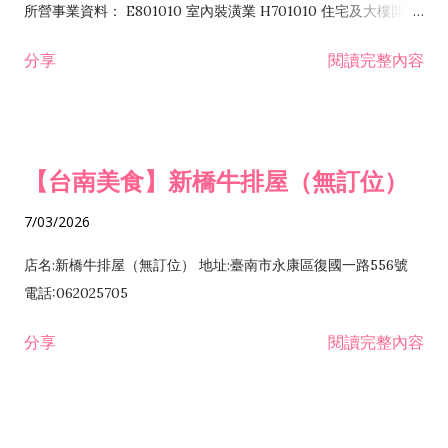
所營事業資料： E801010 室內裝潢業 H701010 住宅及大樓開發
租售業 H701040 特定專業區開發業 H701060 新市鎮、新社區開
分享
閱讀完整內容
發業 H703090 不動產買賣業 H703100 不動產租賃業 I503010
景觀、室內設計業 ZZ99999 除許可業務外，得經營法令非禁止
或限制之業務
【台南美食】新橋牛排屋（無訂位）
7/03/2026
店名:新橋牛排屋（無訂位） 地址:臺南市永康區復國一路556號
電話:062025705
分享
閱讀完整內容