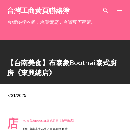
跳到主要內容
台灣工商黃頁聯絡簿
台灣各行各業，台灣黃頁，台灣百工百業。
【台南美食】布泰象Boothai泰式廚
房《東興總店》
7/01/2026
店
名:布泰象Boothai泰式廚房《東興總店》
地址:臺南市東區東明里東興路83號