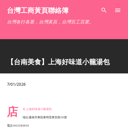
跳到主要內容
台灣工商黃頁聯絡簿
台灣各行各業，台灣黃頁，台灣百工百業。
【台南美食】上海好味道小籠湯包
7/01/2026
店
名:上海好味道小籠湯包
地址:臺南市東區東明里東安路26號
電話:062081601