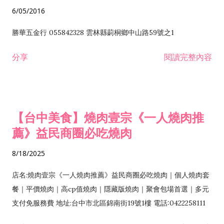
6/05/2016
勝華五金行 055842328 雲林縣莿桐鄉中山路59號之1
分享
閱讀完整內容
【台中美食】燒肉壹宗《一人燒肉推
薦》益民商圈必吃燒肉
8/18/2025
店名:燒肉壹宗《一人燒肉推薦》益民商圈必吃燒肉｜個人燒肉套
餐｜平價燒肉｜高cp值燒肉｜隱藏版燒肉｜聚會包場首選｜多元
支付免服務費 地址:台中市北區錦南街19號1樓 電話:0422258111