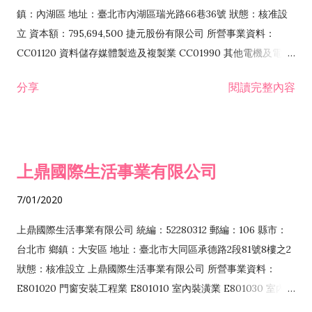
際貿易業 ZZ99999 除許可業務外，得經營法令非禁止或限制之
鎮：內湖區 地址：臺北市內湖區瑞光路66巷36號 狀態：核准設
業務
立 資本額：795,694,500 捷元股份有限公司 所營事業資料：
CC01120 資料儲存媒體製造及複製業 CC01990 其他電機及電子
機械器材製造業 CB01020 事務機器製造業 E601020 電器安裝業
分享
閱讀完整內容
CC01050 資料儲存及處理設備製造業 CC01060 有線通信機械器
材製造業 E605010 電腦設備安裝業 CC01070 無線通信機械器材
製造業 F113020 電器批發業 E701010 電信工程業 CC01080 電
子零組件製造業 CC01110 電腦及其週邊設備製造業 F113050 電
上鼎國際生活事業有限公司
腦及事務性機器設備批發業 F113070 電信器材批發業 F118010
資訊軟體批發業 F119010 電子材料批發業 F213010 電器零售業
7/01/2020
F213030 電腦及事務性機器設備零售業 F213060 電信器材零售
業 F218010 資訊軟體零售業 F219010 電子材料零售業 F399990
上鼎國際生活事業有限公司 統編：52280312 郵編：106 縣市：
其他綜合零售業 F399040 無店面零售業 F401010 國際貿易業
台北市 鄉鎮：大安區 地址：臺北市大同區承德路2段81號8樓之2
F601010 智慧財產權業 G801010 倉儲業 I102010 投資顧問業
狀態：核准設立 上鼎國際生活事業有限公司 所營事業資料：
I103060 管理顧問業 I199990 其他顧問服務業 I105010 藝術品
E801020 門窗安裝工程業 E801010 室內裝潢業 E801030 室內輕
諮詢顧問業 I301010 資訊軟體服務業 I301020 資料處理服務業
鋼架工程業 E801040 玻璃安裝工程業 E801070 廚具、衛浴設備