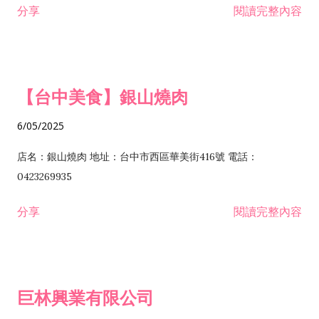
分享
閱讀完整內容
I301030 電子資訊供應服務業 I401010 一般廣告服務業 I501010
安裝工程業 F206020 日常用品零售業 F206040 水器材料零售業
產品設計業 IE01010 電信業務門號代辦業 IZ06010 理貨包裝業
F206060 祭祀用品零售業 F207030 清潔用品零售業 F211010 建
IZ09010 管理系統驗證業 IZ12010 人力派遣業 IZ13010 網路認
材零售業 F213010 電器零售業 F213030 電腦及事務性機器設備
證服務業 IZ15010 市場研究及民意調查業 IZ99990 其他工商服
零售業 F217010 消防安全設備零售業 F218010 資訊軟體零售業
【台中美食】銀山燒肉
務業 J399010 軟體出版業 J601010 藝文服務業 J602010 演藝活
H701010 住宅及大樓開發租售業 H701020 工業廠房開發租售業
動業 J701040 休閒活動場館業 J802010 運動訓練業 JA02010 電
H701050 投資興建公共建設業 H701060 新市鎮、新社區開發業
6/05/2025
器及電子產品修理業 JB01010 會議及展覽服務業 JD01010 工商
H701070 區段徵收及市地重劃代辦業 H701090 都市更新整建維
徵信服務業 JE01010 租賃業 E801010 室內裝潢業 E603010 電
護業 H702010 建築經理業 H703090 不動產買賣業 H703100 不
店名：銀山燒肉 地址：台中市西區華美街416號 電話：
纜安裝工程業 EZ05010 儀器、儀表安裝工程業 F102030 菸酒批
動產租賃業 I103060 管理顧問業 I199990 其他顧問服務業
0423269935
發業 F10...
I301010 資訊軟體服務業 I301020 資料處理服務業 I301030 電子
分享
閱讀完整內容
資訊供應服務業 IF01010 消防安全設備檢修業 JZ99050 仲介服
務業 JZ99990 未分類其他服務業 F201070 花卉零售業 F203010
食品什貨、飲料零售業 F204110 布疋、衣著、鞋、帽、傘、服飾
品零售業 F207200 化學原料零售業 F209060 文教、樂器、育樂
巨林興業有限公司
用品零售業 F215010 首飾及貴金屬零售業 F399040 無店面零售
業 F399990 其他綜合零售業 I301040 第三方支付服務業