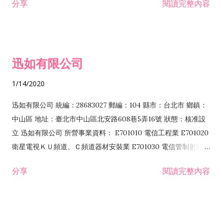
分享
閱讀完整內容
迅如有限公司
1/14/2020
迅如有限公司 統編：28683027 郵編：104 縣市：台北市 鄉鎮：
中山區 地址：臺北市中山區北安路608巷5弄16號 狀態：核准設
立 迅如有限公司 所營事業資料： E701010 電信工程業 E701020
衛星電視ＫＵ頻道、Ｃ頻道器材安裝業 E701030 電信管制射頻器
材裝設工程業 E801010 室內裝潢業 EZ05010 儀器、儀表安裝工
分享
閱讀完整內容
程業 I102010 投資顧問業 I301010 資訊軟體服務業 I301030 電
子資訊供應服務業 F113070 電信器材批發業 F118010 資訊軟體
批發業 F401010 國際貿易業 ZZ99999 除許可業務外，得經營法
令非禁止或限制之業務 F102030 菸酒批發業 F203020 菸酒零售