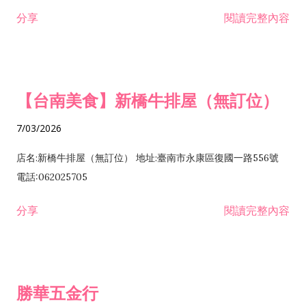
租售業 H701040 特定專業區開發業 H701060 新市鎮、新社區開
分享
閱讀完整內容
發業 H703090 不動產買賣業 H703100 不動產租賃業 I503010
景觀、室內設計業 ZZ99999 除許可業務外，得經營法令非禁止
或限制之業務
【台南美食】新橋牛排屋（無訂位）
7/03/2026
店名:新橋牛排屋（無訂位） 地址:臺南市永康區復國一路556號
電話:062025705
分享
閱讀完整內容
勝華五金行