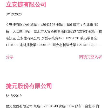
立安捷有限公司
業 F401171 酒類輸入業
3/12/2020
立安捷有限公司 統編：42642596 郵編：106 縣市：台北市 鄉
鎮：大安區 地址：臺北市大安區復興南路2段237號13樓 狀態：核
准設立 立安捷有限公司 所營事業資料： F215020 礦石零售業
F111090 建材批發業 C901060 耐火材料製造業 F211010 建材零
售業 C901070 石材製品製造業 F115020 礦石批發業 C901030
分享
閱讀完整內容
水泥製造業 C901050 水泥及混凝土製品製造業 C901040 預拌混
凝土製造業 E599010 配管工程業 E603110 冷作工程業 E603120
噴砂工程業 E801010 室內裝潢業 E901010 油漆工程業 E903010
防蝕、防銹工程業 EZ99990 其他工程業 F102170 食品什貨批發
捷元股份有限公司
業 F106020 日常用品批發業 F108031 醫療器材批發業 F108040
化粧品批發業 F203010 食品什貨、飲料零售業 F206020 日常用
8/15/2019
品零售業 F208031 醫療器材零售業 F208040 化粧品零售業
F399040 無店面零售業 F399990 其他綜合零售業 F401010 國
捷元股份有限公司 統編：23134543 郵編：114 縣市：台北市 鄉