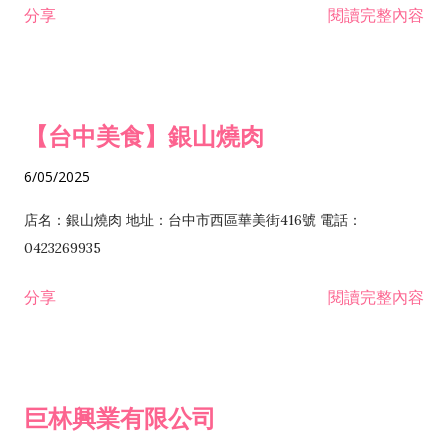
分享
閱讀完整內容
I301030 電子資訊供應服務業 I401010 一般廣告服務業 I501010
安裝工程業 F206020 日常用品零售業 F206040 水器材料零售業
產品設計業 IE01010 電信業務門號代辦業 IZ06010 理貨包裝業
F206060 祭祀用品零售業 F207030 清潔用品零售業 F211010 建
IZ09010 管理系統驗證業 IZ12010 人力派遣業 IZ13010 網路認
材零售業 F213010 電器零售業 F213030 電腦及事務性機器設備
證服務業 IZ15010 市場研究及民意調查業 IZ99990 其他工商服
零售業 F217010 消防安全設備零售業 F218010 資訊軟體零售業
【台中美食】銀山燒肉
務業 J399010 軟體出版業 J601010 藝文服務業 J602010 演藝活
H701010 住宅及大樓開發租售業 H701020 工業廠房開發租售業
動業 J701040 休閒活動場館業 J802010 運動訓練業 JA02010 電
H701050 投資興建公共建設業 H701060 新市鎮、新社區開發業
6/05/2025
器及電子產品修理業 JB01010 會議及展覽服務業 JD01010 工商
H701070 區段徵收及市地重劃代辦業 H701090 都市更新整建維
徵信服務業 JE01010 租賃業 E801010 室內裝潢業 E603010 電
護業 H702010 建築經理業 H703090 不動產買賣業 H703100 不
店名：銀山燒肉 地址：台中市西區華美街416號 電話：
纜安裝工程業 EZ05010 儀器、儀表安裝工程業 F102030 菸酒批
動產租賃業 I103060 管理顧問業 I199990 其他顧問服務業
0423269935
發業 F10...
I301010 資訊軟體服務業 I301020 資料處理服務業 I301030 電子
分享
閱讀完整內容
資訊供應服務業 IF01010 消防安全設備檢修業 JZ99050 仲介服
務業 JZ99990 未分類其他服務業 F201070 花卉零售業 F203010
食品什貨、飲料零售業 F204110 布疋、衣著、鞋、帽、傘、服飾
品零售業 F207200 化學原料零售業 F209060 文教、樂器、育樂
巨林興業有限公司
用品零售業 F215010 首飾及貴金屬零售業 F399040 無店面零售
業 F399990 其他綜合零售業 I301040 第三方支付服務業