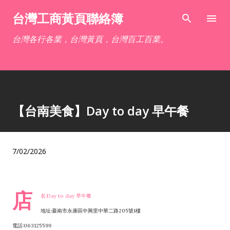
跳到主要內容
台灣工商黃頁聯絡簿
台灣各行各業，台灣黃頁，台灣百工百業。
【台南美食】Day to day 早午餐
7/02/2026
店
名:Day to day 早午餐
地址:臺南市永康區中興里中華二路205號1樓
電話:063125599