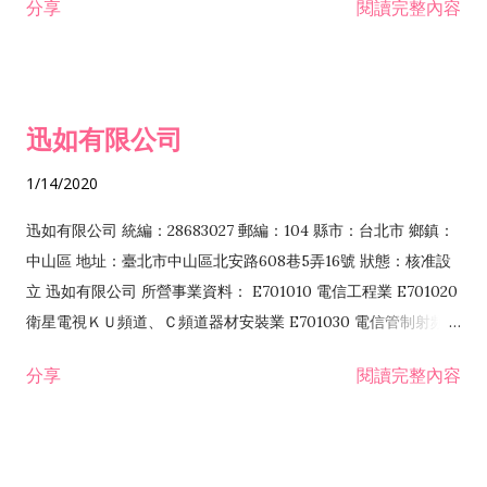
分享
閱讀完整內容
迅如有限公司
1/14/2020
迅如有限公司 統編：28683027 郵編：104 縣市：台北市 鄉鎮：
中山區 地址：臺北市中山區北安路608巷5弄16號 狀態：核准設
立 迅如有限公司 所營事業資料： E701010 電信工程業 E701020
衛星電視ＫＵ頻道、Ｃ頻道器材安裝業 E701030 電信管制射頻器
材裝設工程業 E801010 室內裝潢業 EZ05010 儀器、儀表安裝工
分享
閱讀完整內容
程業 I102010 投資顧問業 I301010 資訊軟體服務業 I301030 電
子資訊供應服務業 F113070 電信器材批發業 F118010 資訊軟體
批發業 F401010 國際貿易業 ZZ99999 除許可業務外，得經營法
令非禁止或限制之業務 F102030 菸酒批發業 F203020 菸酒零售