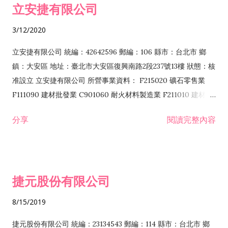
立安捷有限公司
業 F401171 酒類輸入業
3/12/2020
立安捷有限公司 統編：42642596 郵編：106 縣市：台北市 鄉
鎮：大安區 地址：臺北市大安區復興南路2段237號13樓 狀態：核
准設立 立安捷有限公司 所營事業資料： F215020 礦石零售業
F111090 建材批發業 C901060 耐火材料製造業 F211010 建材零
售業 C901070 石材製品製造業 F115020 礦石批發業 C901030
分享
閱讀完整內容
水泥製造業 C901050 水泥及混凝土製品製造業 C901040 預拌混
凝土製造業 E599010 配管工程業 E603110 冷作工程業 E603120
噴砂工程業 E801010 室內裝潢業 E901010 油漆工程業 E903010
防蝕、防銹工程業 EZ99990 其他工程業 F102170 食品什貨批發
捷元股份有限公司
業 F106020 日常用品批發業 F108031 醫療器材批發業 F108040
化粧品批發業 F203010 食品什貨、飲料零售業 F206020 日常用
8/15/2019
品零售業 F208031 醫療器材零售業 F208040 化粧品零售業
F399040 無店面零售業 F399990 其他綜合零售業 F401010 國
捷元股份有限公司 統編：23134543 郵編：114 縣市：台北市 鄉