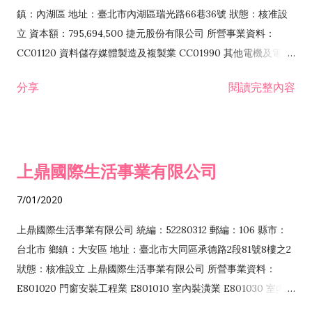
際貿易業 ZZ99999 除許可業務外，得經營法令非禁止或限制之
鎮：內湖區 地址：臺北市內湖區瑞光路66巷36號 狀態：核准設
業務
立 資本額：795,694,500 捷元股份有限公司 所營事業資料：
CC01120 資料儲存媒體製造及複製業 CC01990 其他電機及電子
機械器材製造業 CB01020 事務機器製造業 E601020 電器安裝業
分享
閱讀完整內容
CC01050 資料儲存及處理設備製造業 CC01060 有線通信機械器
材製造業 E605010 電腦設備安裝業 CC01070 無線通信機械器材
製造業 F113020 電器批發業 E701010 電信工程業 CC01080 電
子零組件製造業 CC01110 電腦及其週邊設備製造業 F113050 電
上鼎國際生活事業有限公司
腦及事務性機器設備批發業 F113070 電信器材批發業 F118010
資訊軟體批發業 F119010 電子材料批發業 F213010 電器零售業
7/01/2020
F213030 電腦及事務性機器設備零售業 F213060 電信器材零售
業 F218010 資訊軟體零售業 F219010 電子材料零售業 F399990
上鼎國際生活事業有限公司 統編：52280312 郵編：106 縣市：
其他綜合零售業 F399040 無店面零售業 F401010 國際貿易業
台北市 鄉鎮：大安區 地址：臺北市大同區承德路2段81號8樓之2
F601010 智慧財產權業 G801010 倉儲業 I102010 投資顧問業
狀態：核准設立 上鼎國際生活事業有限公司 所營事業資料：
I103060 管理顧問業 I199990 其他顧問服務業 I105010 藝術品
E801020 門窗安裝工程業 E801010 室內裝潢業 E801030 室內輕
諮詢顧問業 I301010 資訊軟體服務業 I301020 資料處理服務業
鋼架工程業 E801040 玻璃安裝工程業 E801070 廚具、衛浴設備