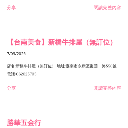
租售業 H701040 特定專業區開發業 H701060 新市鎮、新社區開
分享
閱讀完整內容
發業 H703090 不動產買賣業 H703100 不動產租賃業 I503010
景觀、室內設計業 ZZ99999 除許可業務外，得經營法令非禁止
或限制之業務
【台南美食】新橋牛排屋（無訂位）
7/03/2026
店名:新橋牛排屋（無訂位） 地址:臺南市永康區復國一路556號
電話:062025705
分享
閱讀完整內容
勝華五金行