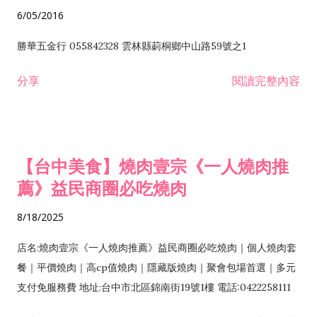
6/05/2016
勝華五金行 055842328 雲林縣莿桐鄉中山路59號之1
分享
閱讀完整內容
【台中美食】燒肉壹宗《一人燒肉推
薦》益民商圈必吃燒肉
8/18/2025
店名:燒肉壹宗《一人燒肉推薦》益民商圈必吃燒肉｜個人燒肉套
餐｜平價燒肉｜高cp值燒肉｜隱藏版燒肉｜聚會包場首選｜多元
支付免服務費 地址:台中市北區錦南街19號1樓 電話:0422258111