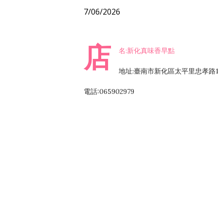
7/06/2026
店
名:新化真味香早點
地址:臺南市新化區太平里忠孝路1
電話:065902979