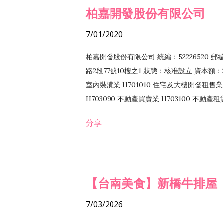
柏嘉開發股份有限公司
7/01/2020
柏嘉開發股份有限公司 統編：52226520 
路2段77號10樓之1 狀態：核准設立 資本額：2
室內裝潢業 H701010 住宅及大樓開發租售業 
H703090 不動產買賣業 H703100 不動產
營法令非禁止或限制之業務
分享
【台南美食】新橋牛排屋
7/03/2026