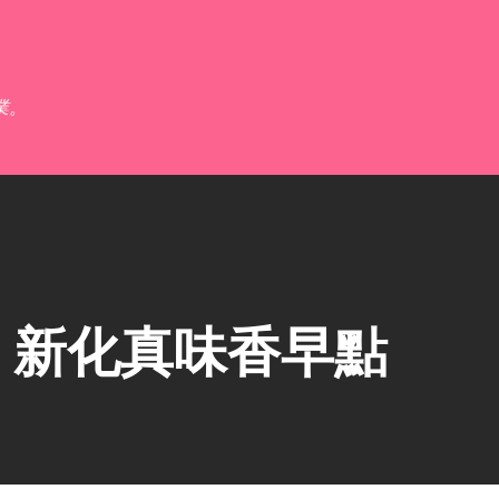
跳到主要內容
業。
】新化真味香早點