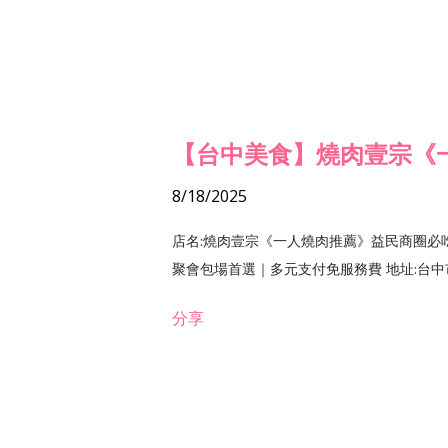
【台中美食】燒肉壹宗《
8/18/2025
店名:燒肉壹宗《一人燒肉推薦》益民商圈必
聚會包場首選｜多元支付免服務費 地址:台中市北區
分享