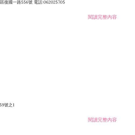
國一路556號 電話:062025705
閱讀完整內容
59號之1
閱讀完整內容