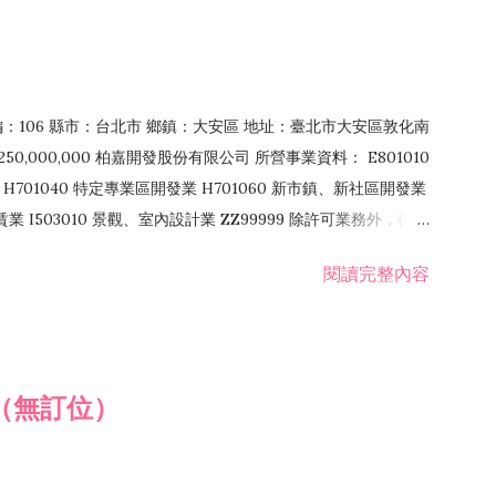
郵編：106 縣市：台北市 鄉鎮：大安區 地址：臺北市大安區敦化南
50,000,000 柏嘉開發股份有限公司 所營事業資料： E801010
H701040 特定專業區開發業 H701060 新市鎮、新社區開發業
租賃業 I503010 景觀、室內設計業 ZZ99999 除許可業務外，得經
閱讀完整內容
（無訂位）