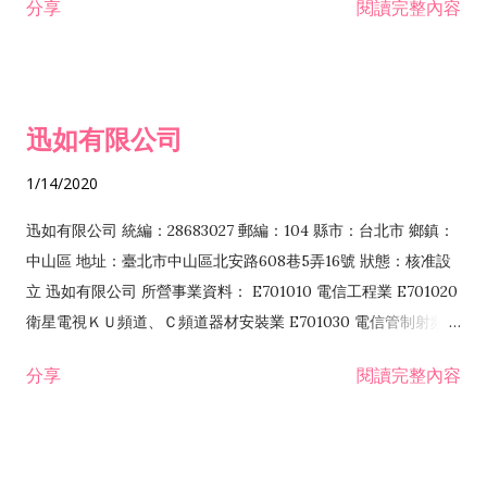
分享
閱讀完整內容
迅如有限公司
1/14/2020
迅如有限公司 統編：28683027 郵編：104 縣市：台北市 鄉鎮：
中山區 地址：臺北市中山區北安路608巷5弄16號 狀態：核准設
立 迅如有限公司 所營事業資料： E701010 電信工程業 E701020
衛星電視ＫＵ頻道、Ｃ頻道器材安裝業 E701030 電信管制射頻器
材裝設工程業 E801010 室內裝潢業 EZ05010 儀器、儀表安裝工
分享
閱讀完整內容
程業 I102010 投資顧問業 I301010 資訊軟體服務業 I301030 電
子資訊供應服務業 F113070 電信器材批發業 F118010 資訊軟體
批發業 F401010 國際貿易業 ZZ99999 除許可業務外，得經營法
令非禁止或限制之業務 F102030 菸酒批發業 F203020 菸酒零售