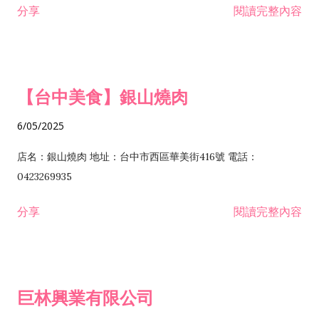
分享
閱讀完整內容
I301030 電子資訊供應服務業 I401010 一般廣告服務業 I501010
安裝工程業 F206020 日常用品零售業 F206040 水器材料零售業
產品設計業 IE01010 電信業務門號代辦業 IZ06010 理貨包裝業
F206060 祭祀用品零售業 F207030 清潔用品零售業 F211010 建
IZ09010 管理系統驗證業 IZ12010 人力派遣業 IZ13010 網路認
材零售業 F213010 電器零售業 F213030 電腦及事務性機器設備
證服務業 IZ15010 市場研究及民意調查業 IZ99990 其他工商服
零售業 F217010 消防安全設備零售業 F218010 資訊軟體零售業
【台中美食】銀山燒肉
務業 J399010 軟體出版業 J601010 藝文服務業 J602010 演藝活
H701010 住宅及大樓開發租售業 H701020 工業廠房開發租售業
動業 J701040 休閒活動場館業 J802010 運動訓練業 JA02010 電
H701050 投資興建公共建設業 H701060 新市鎮、新社區開發業
6/05/2025
器及電子產品修理業 JB01010 會議及展覽服務業 JD01010 工商
H701070 區段徵收及市地重劃代辦業 H701090 都市更新整建維
徵信服務業 JE01010 租賃業 E801010 室內裝潢業 E603010 電
護業 H702010 建築經理業 H703090 不動產買賣業 H703100 不
店名：銀山燒肉 地址：台中市西區華美街416號 電話：
纜安裝工程業 EZ05010 儀器、儀表安裝工程業 F102030 菸酒批
動產租賃業 I103060 管理顧問業 I199990 其他顧問服務業
0423269935
發業 F10...
I301010 資訊軟體服務業 I301020 資料處理服務業 I301030 電子
分享
閱讀完整內容
資訊供應服務業 IF01010 消防安全設備檢修業 JZ99050 仲介服
務業 JZ99990 未分類其他服務業 F201070 花卉零售業 F203010
食品什貨、飲料零售業 F204110 布疋、衣著、鞋、帽、傘、服飾
品零售業 F207200 化學原料零售業 F209060 文教、樂器、育樂
巨林興業有限公司
用品零售業 F215010 首飾及貴金屬零售業 F399040 無店面零售
業 F399990 其他綜合零售業 I301040 第三方支付服務業