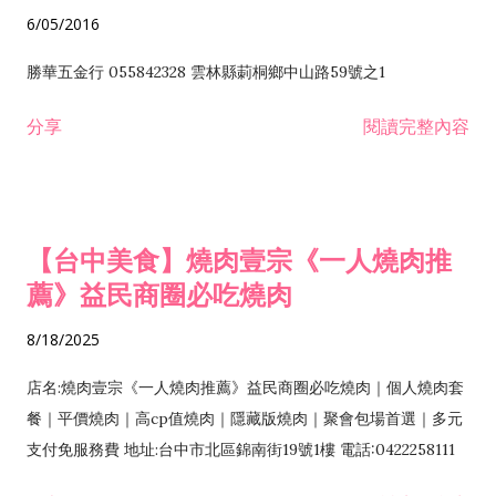
6/05/2016
勝華五金行 055842328 雲林縣莿桐鄉中山路59號之1
分享
閱讀完整內容
【台中美食】燒肉壹宗《一人燒肉推
薦》益民商圈必吃燒肉
8/18/2025
店名:燒肉壹宗《一人燒肉推薦》益民商圈必吃燒肉｜個人燒肉套
餐｜平價燒肉｜高cp值燒肉｜隱藏版燒肉｜聚會包場首選｜多元
支付免服務費 地址:台中市北區錦南街19號1樓 電話:0422258111