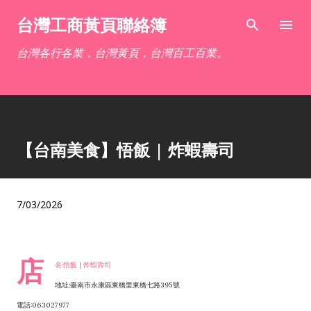
跳到主要內容
台灣工商黃頁聯絡簿
台灣各行各業，台灣黃頁，台灣百工百業。
【台南美食】悟飯 | 炸蝦壽司
7/03/2026
店
名:悟飯 | 炸蝦壽司
地址:臺南市永康區東橋里東橋七路395號
電話:063027977