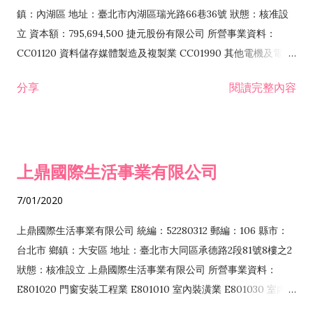
際貿易業 ZZ99999 除許可業務外，得經營法令非禁止或限制之
鎮：內湖區 地址：臺北市內湖區瑞光路66巷36號 狀態：核准設
業務
立 資本額：795,694,500 捷元股份有限公司 所營事業資料：
CC01120 資料儲存媒體製造及複製業 CC01990 其他電機及電子
機械器材製造業 CB01020 事務機器製造業 E601020 電器安裝業
分享
閱讀完整內容
CC01050 資料儲存及處理設備製造業 CC01060 有線通信機械器
材製造業 E605010 電腦設備安裝業 CC01070 無線通信機械器材
製造業 F113020 電器批發業 E701010 電信工程業 CC01080 電
子零組件製造業 CC01110 電腦及其週邊設備製造業 F113050 電
上鼎國際生活事業有限公司
腦及事務性機器設備批發業 F113070 電信器材批發業 F118010
資訊軟體批發業 F119010 電子材料批發業 F213010 電器零售業
7/01/2020
F213030 電腦及事務性機器設備零售業 F213060 電信器材零售
業 F218010 資訊軟體零售業 F219010 電子材料零售業 F399990
上鼎國際生活事業有限公司 統編：52280312 郵編：106 縣市：
其他綜合零售業 F399040 無店面零售業 F401010 國際貿易業
台北市 鄉鎮：大安區 地址：臺北市大同區承德路2段81號8樓之2
F601010 智慧財產權業 G801010 倉儲業 I102010 投資顧問業
狀態：核准設立 上鼎國際生活事業有限公司 所營事業資料：
I103060 管理顧問業 I199990 其他顧問服務業 I105010 藝術品
E801020 門窗安裝工程業 E801010 室內裝潢業 E801030 室內輕
諮詢顧問業 I301010 資訊軟體服務業 I301020 資料處理服務業
鋼架工程業 E801040 玻璃安裝工程業 E801070 廚具、衛浴設備