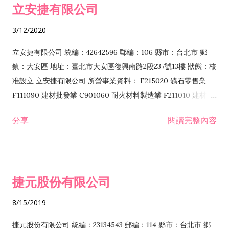
立安捷有限公司
業 F401171 酒類輸入業
3/12/2020
立安捷有限公司 統編：42642596 郵編：106 縣市：台北市 鄉
鎮：大安區 地址：臺北市大安區復興南路2段237號13樓 狀態：核
准設立 立安捷有限公司 所營事業資料： F215020 礦石零售業
F111090 建材批發業 C901060 耐火材料製造業 F211010 建材零
售業 C901070 石材製品製造業 F115020 礦石批發業 C901030
分享
閱讀完整內容
水泥製造業 C901050 水泥及混凝土製品製造業 C901040 預拌混
凝土製造業 E599010 配管工程業 E603110 冷作工程業 E603120
噴砂工程業 E801010 室內裝潢業 E901010 油漆工程業 E903010
防蝕、防銹工程業 EZ99990 其他工程業 F102170 食品什貨批發
捷元股份有限公司
業 F106020 日常用品批發業 F108031 醫療器材批發業 F108040
化粧品批發業 F203010 食品什貨、飲料零售業 F206020 日常用
8/15/2019
品零售業 F208031 醫療器材零售業 F208040 化粧品零售業
F399040 無店面零售業 F399990 其他綜合零售業 F401010 國
捷元股份有限公司 統編：23134543 郵編：114 縣市：台北市 鄉