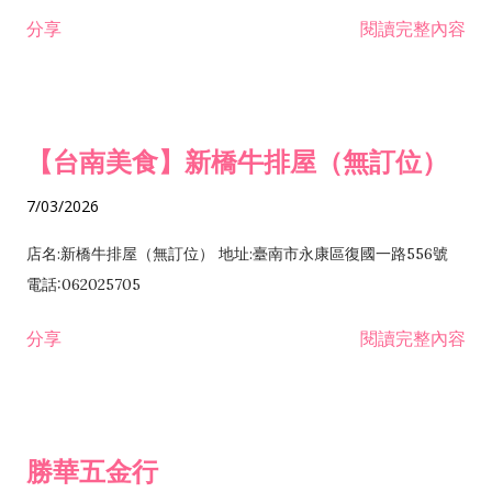
租售業 H701040 特定專業區開發業 H701060 新市鎮、新社區開
分享
閱讀完整內容
發業 H703090 不動產買賣業 H703100 不動產租賃業 I503010
景觀、室內設計業 ZZ99999 除許可業務外，得經營法令非禁止
或限制之業務
【台南美食】新橋牛排屋（無訂位）
7/03/2026
店名:新橋牛排屋（無訂位） 地址:臺南市永康區復國一路556號
電話:062025705
分享
閱讀完整內容
勝華五金行