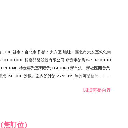
郵編：106 縣市：台北市 鄉鎮：大安區 地址：臺北市大安區敦化南
50,000,000 柏嘉開發股份有限公司 所營事業資料： E801010
H701040 特定專業區開發業 H701060 新市鎮、新社區開發業
租賃業 I503010 景觀、室內設計業 ZZ99999 除許可業務外，得經
閱讀完整內容
（無訂位）