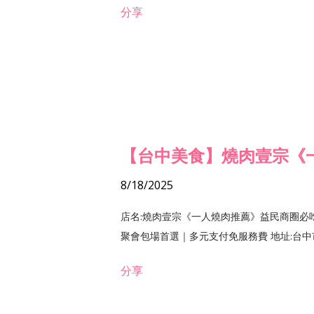
分享
【台中美食】燒肉壹宗《
8/18/2025
店名:燒肉壹宗《一人燒肉推薦》益民商圈必
聚會包場首選｜多元支付免服務費 地址:台中市北區
分享