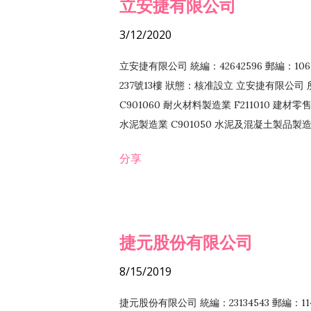
立安捷有限公司
3/12/2020
立安捷有限公司 統編：42642596 郵編：
237號13樓 狀態：核准設立 立安捷有限公司 所
C901060 耐火材料製造業 F211010 建材零售
水泥製造業 C901050 水泥及混凝土製品製造業 
冷作工程業 E603120 噴砂工程業 E801010
分享
EZ99990 其他工程業 F102170 食品什貨批
F108040 化粧品批發業 F203010 食品什
業 F208040 化粧品零售業 F399040 無店
ZZ99999 除許可業務外，得經營法令非禁
捷元股份有限公司
8/15/2019
捷元股份有限公司 統編：23134543 郵編