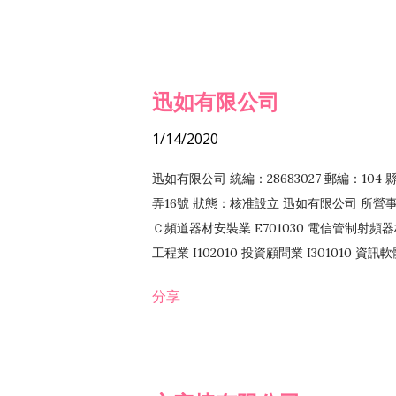
迅如有限公司
1/14/2020
迅如有限公司 統編：28683027 郵編：10
弄16號 狀態：核准設立 迅如有限公司 所營事業
Ｃ頻道器材安裝業 E701030 電信管制射頻器材
工程業 I102010 投資顧問業 I301010 資
業 F118010 資訊軟體批發業 F401010
分享
務 F102030 菸酒批發業 F203020 菸酒零售