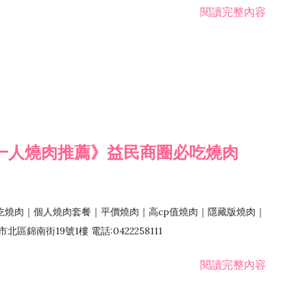
閱讀完整內容
一人燒肉推薦》益民商圈必吃燒肉
吃燒肉｜個人燒肉套餐｜平價燒肉｜高cp值燒肉｜隱藏版燒肉｜
錦南街19號1樓 電話:0422258111
閱讀完整內容