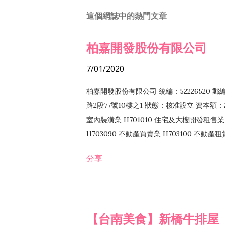
這個網誌中的熱門文章
柏嘉開發股份有限公司
7/01/2020
柏嘉開發股份有限公司 統編：52226520 
路2段77號10樓之1 狀態：核准設立 資本額：2
室內裝潢業 H701010 住宅及大樓開發租售業 
H703090 不動產買賣業 H703100 不動產
營法令非禁止或限制之業務
分享
【台南美食】新橋牛排屋