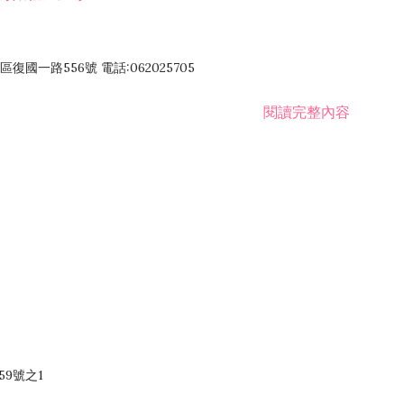
國一路556號 電話:062025705
閱讀完整內容
59號之1