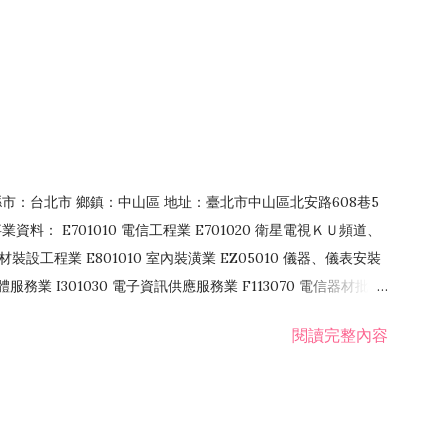
4 縣市：台北市 鄉鎮：中山區 地址：臺北市中山區北安路608巷5
資料： E701010 電信工程業 E701020 衛星電視ＫＵ頻道、
裝設工程業 E801010 室內裝潢業 EZ05010 儀器、儀表安裝
訊軟體服務業 I301030 電子資訊供應服務業 F113070 電信器材批發
 國際貿易業 ZZ99999 除許可業務外，得經營法令非禁止或限制之業
閱讀完整內容
業 F401171 酒類輸入業