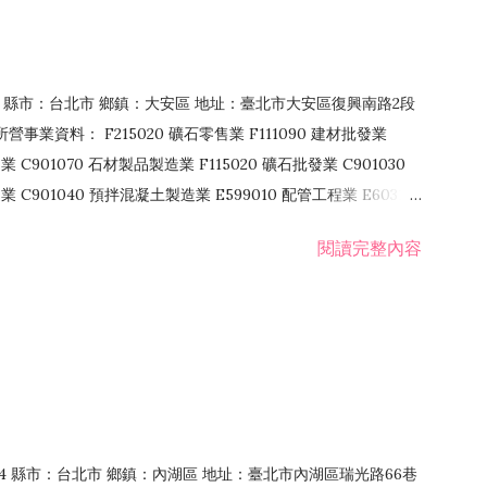
106 縣市：台北市 鄉鎮：大安區 地址：臺北市大安區復興南路2段
營事業資料： F215020 礦石零售業 F111090 建材批發業
業 C901070 石材製品製造業 F115020 礦石批發業 C901030
C901040 預拌混凝土製造業 E599010 配管工程業 E603110
 室內裝潢業 E901010 油漆工程業 E903010 防蝕、防銹工程業
閱讀完整內容
發業 F106020 日常用品批發業 F108031 醫療器材批發業
貨、飲料零售業 F206020 日常用品零售業 F208031 醫療器材零售
面零售業 F399990 其他綜合零售業 F401010 國際貿易業
止或限制之業務
：114 縣市：台北市 鄉鎮：內湖區 地址：臺北市內湖區瑞光路66巷