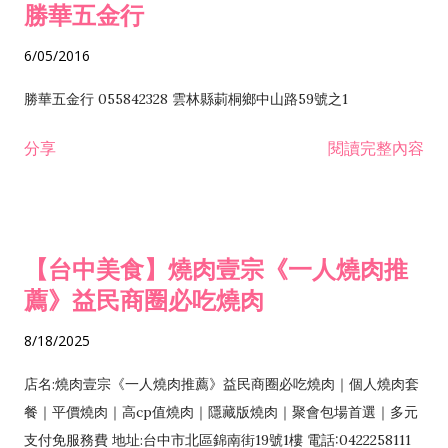
勝華五金行
6/05/2016
勝華五金行 055842328 雲林縣莿桐鄉中山路59號之1
分享
閱讀完整內容
【台中美食】燒肉壹宗《一人燒肉推
薦》益民商圈必吃燒肉
8/18/2025
店名:燒肉壹宗《一人燒肉推薦》益民商圈必吃燒肉｜個人燒肉套
餐｜平價燒肉｜高cp值燒肉｜隱藏版燒肉｜聚會包場首選｜多元
支付免服務費 地址:台中市北區錦南街19號1樓 電話:0422258111