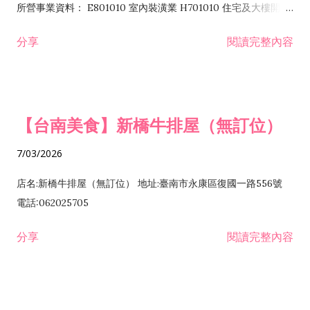
所營事業資料： E801010 室內裝潢業 H701010 住宅及大樓開發
租售業 H701040 特定專業區開發業 H701060 新市鎮、新社區開
分享
閱讀完整內容
發業 H703090 不動產買賣業 H703100 不動產租賃業 I503010
景觀、室內設計業 ZZ99999 除許可業務外，得經營法令非禁止
或限制之業務
【台南美食】新橋牛排屋（無訂位）
7/03/2026
店名:新橋牛排屋（無訂位） 地址:臺南市永康區復國一路556號
電話:062025705
分享
閱讀完整內容