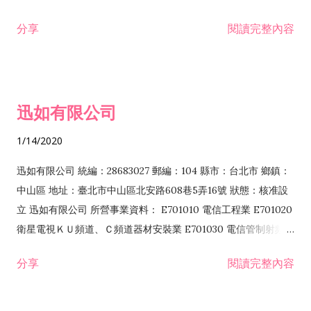
分享
閱讀完整內容
迅如有限公司
1/14/2020
迅如有限公司 統編：28683027 郵編：104 縣市：台北市 鄉鎮：
中山區 地址：臺北市中山區北安路608巷5弄16號 狀態：核准設
立 迅如有限公司 所營事業資料： E701010 電信工程業 E701020
衛星電視ＫＵ頻道、Ｃ頻道器材安裝業 E701030 電信管制射頻器
材裝設工程業 E801010 室內裝潢業 EZ05010 儀器、儀表安裝工
分享
閱讀完整內容
程業 I102010 投資顧問業 I301010 資訊軟體服務業 I301030 電
子資訊供應服務業 F113070 電信器材批發業 F118010 資訊軟體
批發業 F401010 國際貿易業 ZZ99999 除許可業務外，得經營法