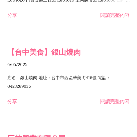
E801020 門窗安裝工程業 E801010 室內裝潢業 E801030 室內輕
諮詢顧問業 I301010 資訊軟體服務業 I301020 資料處理服務業
鋼架工程業 E801040 玻璃安裝工程業 E801070 廚具、衛浴設備
分享
閱讀完整內容
I301030 電子資訊供應服務業 I401010 一般廣告服務業 I501010
安裝工程業 F206020 日常用品零售業 F206040 水器材料零售業
產品設計業 IE01010 電信業務門號代辦業 IZ06010 理貨包裝業
F206060 祭祀用品零售業 F207030 清潔用品零售業 F211010 建
IZ09010 管理系統驗證業 IZ12010 人力派遣業 IZ13010 網路認
材零售業 F213010 電器零售業 F213030 電腦及事務性機器設備
證服務業 IZ15010 市場研究及民意調查業 IZ99990 其他工商服
零售業 F217010 消防安全設備零售業 F218010 資訊軟體零售業
【台中美食】銀山燒肉
務業 J399010 軟體出版業 J601010 藝文服務業 J602010 演藝活
H701010 住宅及大樓開發租售業 H701020 工業廠房開發租售業
動業 J701040 休閒活動場館業 J802010 運動訓練業 JA02010 電
H701050 投資興建公共建設業 H701060 新市鎮、新社區開發業
6/05/2025
器及電子產品修理業 JB01010 會議及展覽服務業 JD01010 工商
H701070 區段徵收及市地重劃代辦業 H701090 都市更新整建維
徵信服務業 JE01010 租賃業 E801010 室內裝潢業 E603010 電
護業 H702010 建築經理業 H703090 不動產買賣業 H703100 不
店名：銀山燒肉 地址：台中市西區華美街416號 電話：
纜安裝工程業 EZ05010 儀器、儀表安裝工程業 F102030 菸酒批
動產租賃業 I103060 管理顧問業 I199990 其他顧問服務業
0423269935
發業 F10...
I301010 資訊軟體服務業 I301020 資料處理服務業 I301030 電子
分享
閱讀完整內容
資訊供應服務業 IF01010 消防安全設備檢修業 JZ99050 仲介服
務業 JZ99990 未分類其他服務業 F201070 花卉零售業 F203010
食品什貨、飲料零售業 F204110 布疋、衣著、鞋、帽、傘、服飾
品零售業 F207200 化學原料零售業 F209060 文教、樂器、育樂