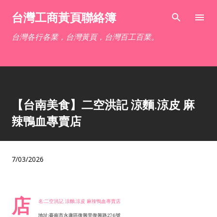
跳到主要內容
台灣工商黃頁聯絡簿
台灣各行各業，台灣黃頁，台灣百工百業。
【台南美食】二空洪記 涼麵.涼皮 麻
辣鴨血專賣店
7/03/2026
店
名:二空洪記 涼麵.涼皮 麻辣鴨血專賣店
地址:臺南市永康區復興里復興路276號