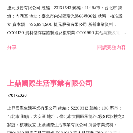
F399040 無店面零售業 F399990 其他綜合零售業 F401010 國
捷元股份有限公司 統編：23134543 郵編：114 縣市：台北市 鄉
際貿易業 ZZ99999 除許可業務外，得經營法令非禁止或限制之
鎮：內湖區 地址：臺北市內湖區瑞光路66巷36號 狀態：核准設
業務
立 資本額：795,694,500 捷元股份有限公司 所營事業資料：
CC01120 資料儲存媒體製造及複製業 CC01990 其他電機及電子
機械器材製造業 CB01020 事務機器製造業 E601020 電器安裝業
分享
閱讀完整內容
CC01050 資料儲存及處理設備製造業 CC01060 有線通信機械器
材製造業 E605010 電腦設備安裝業 CC01070 無線通信機械器材
製造業 F113020 電器批發業 E701010 電信工程業 CC01080 電
子零組件製造業 CC01110 電腦及其週邊設備製造業 F113050 電
上鼎國際生活事業有限公司
腦及事務性機器設備批發業 F113070 電信器材批發業 F118010
資訊軟體批發業 F119010 電子材料批發業 F213010 電器零售業
7/01/2020
F213030 電腦及事務性機器設備零售業 F213060 電信器材零售
業 F218010 資訊軟體零售業 F219010 電子材料零售業 F399990
上鼎國際生活事業有限公司 統編：52280312 郵編：106 縣市：
其他綜合零售業 F399040 無店面零售業 F401010 國際貿易業
台北市 鄉鎮：大安區 地址：臺北市大同區承德路2段81號8樓之2
F601010 智慧財產權業 G801010 倉儲業 I102010 投資顧問業
狀態：核准設立 上鼎國際生活事業有限公司 所營事業資料：
I103060 管理顧問業 I199990 其他顧問服務業 I105010 藝術品