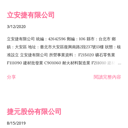
令非禁止或限制之業務 F102030 菸酒批發業 F203020 菸酒零售
立安捷有限公司
業 F401171 酒類輸入業
3/12/2020
立安捷有限公司 統編：42642596 郵編：106 縣市：台北市 鄉
鎮：大安區 地址：臺北市大安區復興南路2段237號13樓 狀態：核
准設立 立安捷有限公司 所營事業資料： F215020 礦石零售業
F111090 建材批發業 C901060 耐火材料製造業 F211010 建材零
售業 C901070 石材製品製造業 F115020 礦石批發業 C901030
分享
閱讀完整內容
水泥製造業 C901050 水泥及混凝土製品製造業 C901040 預拌混
凝土製造業 E599010 配管工程業 E603110 冷作工程業 E603120
噴砂工程業 E801010 室內裝潢業 E901010 油漆工程業 E903010
防蝕、防銹工程業 EZ99990 其他工程業 F102170 食品什貨批發
捷元股份有限公司
業 F106020 日常用品批發業 F108031 醫療器材批發業 F108040
化粧品批發業 F203010 食品什貨、飲料零售業 F206020 日常用
8/15/2019
品零售業 F208031 醫療器材零售業 F208040 化粧品零售業