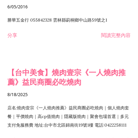
6/05/2016
勝華五金行 055842328 雲林縣莿桐鄉中山路59號之1
分享
閱讀完整內容
【台中美食】燒肉壹宗《一人燒肉推
薦》益民商圈必吃燒肉
8/18/2025
店名:燒肉壹宗《一人燒肉推薦》益民商圈必吃燒肉｜個人燒肉套
餐｜平價燒肉｜高cp值燒肉｜隱藏版燒肉｜聚會包場首選｜多元
支付免服務費 地址:台中市北區錦南街19號1樓 電話:0422258111