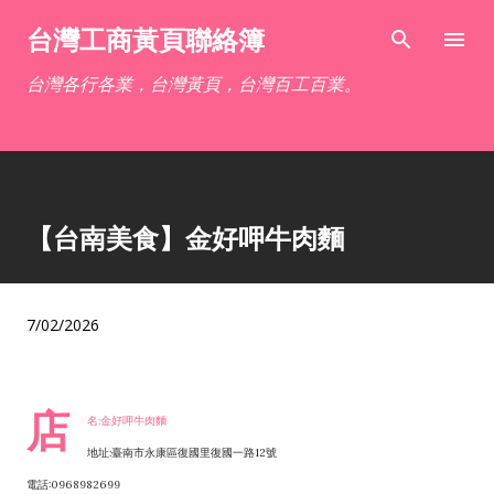
跳到主要內容
台灣工商黃頁聯絡簿
台灣各行各業，台灣黃頁，台灣百工百業。
【台南美食】金好呷牛肉麵
7/02/2026
店
名:金好呷牛肉麵
地址:臺南市永康區復國里復國一路12號
電話:0968982699