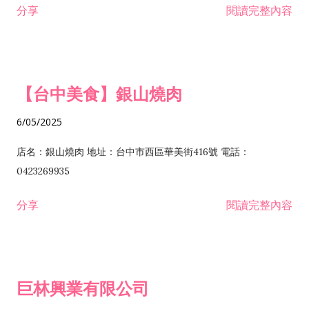
分享
閱讀完整內容
I301030 電子資訊供應服務業 I401010 一般廣告服務業 I501010
安裝工程業 F206020 日常用品零售業 F206040 水器材料零售業
產品設計業 IE01010 電信業務門號代辦業 IZ06010 理貨包裝業
F206060 祭祀用品零售業 F207030 清潔用品零售業 F211010 建
IZ09010 管理系統驗證業 IZ12010 人力派遣業 IZ13010 網路認
材零售業 F213010 電器零售業 F213030 電腦及事務性機器設備
證服務業 IZ15010 市場研究及民意調查業 IZ99990 其他工商服
零售業 F217010 消防安全設備零售業 F218010 資訊軟體零售業
【台中美食】銀山燒肉
務業 J399010 軟體出版業 J601010 藝文服務業 J602010 演藝活
H701010 住宅及大樓開發租售業 H701020 工業廠房開發租售業
動業 J701040 休閒活動場館業 J802010 運動訓練業 JA02010 電
H701050 投資興建公共建設業 H701060 新市鎮、新社區開發業
6/05/2025
器及電子產品修理業 JB01010 會議及展覽服務業 JD01010 工商
H701070 區段徵收及市地重劃代辦業 H701090 都市更新整建維
徵信服務業 JE01010 租賃業 E801010 室內裝潢業 E603010 電
護業 H702010 建築經理業 H703090 不動產買賣業 H703100 不
店名：銀山燒肉 地址：台中市西區華美街416號 電話：
纜安裝工程業 EZ05010 儀器、儀表安裝工程業 F102030 菸酒批
動產租賃業 I103060 管理顧問業 I199990 其他顧問服務業
0423269935
發業 F10...
I301010 資訊軟體服務業 I301020 資料處理服務業 I301030 電子
分享
閱讀完整內容
資訊供應服務業 IF01010 消防安全設備檢修業 JZ99050 仲介服
務業 JZ99990 未分類其他服務業 F201070 花卉零售業 F203010
食品什貨、飲料零售業 F204110 布疋、衣著、鞋、帽、傘、服飾
品零售業 F207200 化學原料零售業 F209060 文教、樂器、育樂
巨林興業有限公司
用品零售業 F215010 首飾及貴金屬零售業 F399040 無店面零售
業 F399990 其他綜合零售業 I301040 第三方支付服務業