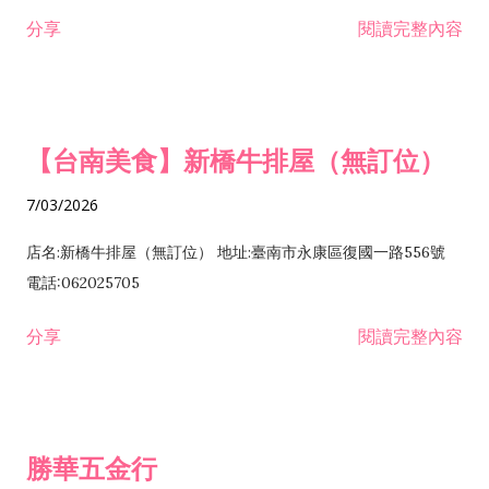
租售業 H701040 特定專業區開發業 H701060 新市鎮、新社區開
分享
閱讀完整內容
發業 H703090 不動產買賣業 H703100 不動產租賃業 I503010
景觀、室內設計業 ZZ99999 除許可業務外，得經營法令非禁止
或限制之業務
【台南美食】新橋牛排屋（無訂位）
7/03/2026
店名:新橋牛排屋（無訂位） 地址:臺南市永康區復國一路556號
電話:062025705
分享
閱讀完整內容
勝華五金行