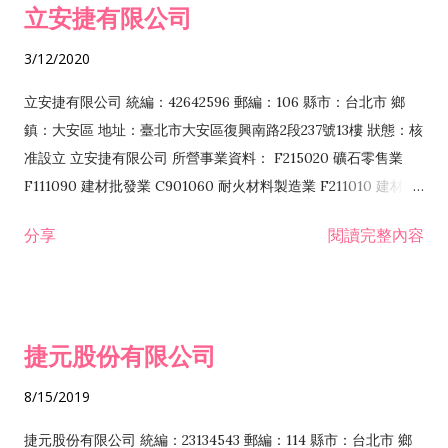
立安捷有限公司
業 F401171 酒類輸入業
3/12/2020
立安捷有限公司 統編：42642596 郵編：106 縣市：台北市 鄉
鎮：大安區 地址：臺北市大安區復興南路2段237號13樓 狀態：核
准設立 立安捷有限公司 所營事業資料： F215020 礦石零售業
F111090 建材批發業 C901060 耐火材料製造業 F211010 建材零
售業 C901070 石材製品製造業 F115020 礦石批發業 C901030
分享
閱讀完整內容
水泥製造業 C901050 水泥及混凝土製品製造業 C901040 預拌混
凝土製造業 E599010 配管工程業 E603110 冷作工程業 E603120
噴砂工程業 E801010 室內裝潢業 E901010 油漆工程業 E903010
防蝕、防銹工程業 EZ99990 其他工程業 F102170 食品什貨批發
捷元股份有限公司
業 F106020 日常用品批發業 F108031 醫療器材批發業 F108040
化粧品批發業 F203010 食品什貨、飲料零售業 F206020 日常用
8/15/2019
品零售業 F208031 醫療器材零售業 F208040 化粧品零售業
F399040 無店面零售業 F399990 其他綜合零售業 F401010 國
捷元股份有限公司 統編：23134543 郵編：114 縣市：台北市 鄉