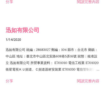
分享
閱讀完整內容
迅如有限公司
1/14/2020
迅如有限公司 統編：28683027 郵編：104 縣市：台北市 鄉鎮：
中山區 地址：臺北市中山區北安路608巷5弄16號 狀態：核准設
立 迅如有限公司 所營事業資料： E701010 電信工程業 E701020
衛星電視ＫＵ頻道、Ｃ頻道器材安裝業 E701030 電信管制射頻器
材裝設工程業 E801010 室內裝潢業 EZ05010 儀器、儀表安裝工
分享
閱讀完整內容
程業 I102010 投資顧問業 I301010 資訊軟體服務業 I301030 電
子資訊供應服務業 F113070 電信器材批發業 F118010 資訊軟體
批發業 F401010 國際貿易業 ZZ99999 除許可業務外，得經營法
令非禁止或限制之業務 F102030 菸酒批發業 F203020 菸酒零售