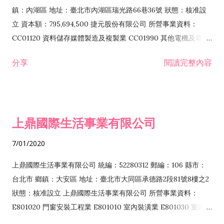
際貿易業 ZZ99999 除許可業務外，得經營法令非禁止或限制之
鎮：內湖區 地址：臺北市內湖區瑞光路66巷36號 狀態：核准設
業務
立 資本額：795,694,500 捷元股份有限公司 所營事業資料：
CC01120 資料儲存媒體製造及複製業 CC01990 其他電機及電子
機械器材製造業 CB01020 事務機器製造業 E601020 電器安裝業
分享
閱讀完整內容
CC01050 資料儲存及處理設備製造業 CC01060 有線通信機械器
材製造業 E605010 電腦設備安裝業 CC01070 無線通信機械器材
製造業 F113020 電器批發業 E701010 電信工程業 CC01080 電
子零組件製造業 CC01110 電腦及其週邊設備製造業 F113050 電
上鼎國際生活事業有限公司
腦及事務性機器設備批發業 F113070 電信器材批發業 F118010
資訊軟體批發業 F119010 電子材料批發業 F213010 電器零售業
7/01/2020
F213030 電腦及事務性機器設備零售業 F213060 電信器材零售
業 F218010 資訊軟體零售業 F219010 電子材料零售業 F399990
上鼎國際生活事業有限公司 統編：52280312 郵編：106 縣市：
其他綜合零售業 F399040 無店面零售業 F401010 國際貿易業
台北市 鄉鎮：大安區 地址：臺北市大同區承德路2段81號8樓之2
F601010 智慧財產權業 G801010 倉儲業 I102010 投資顧問業
狀態：核准設立 上鼎國際生活事業有限公司 所營事業資料：
I103060 管理顧問業 I199990 其他顧問服務業 I105010 藝術品
E801020 門窗安裝工程業 E801010 室內裝潢業 E801030 室內輕
諮詢顧問業 I301010 資訊軟體服務業 I301020 資料處理服務業
鋼架工程業 E801040 玻璃安裝工程業 E801070 廚具、衛浴設備