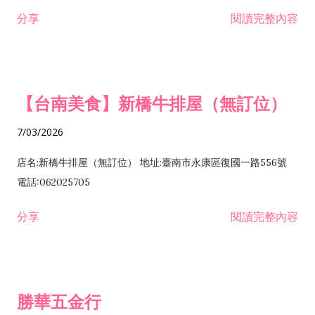
租售業 H701040 特定專業區開發業 H701060 新市鎮、新社區開
分享
閱讀完整內容
發業 H703090 不動產買賣業 H703100 不動產租賃業 I503010
景觀、室內設計業 ZZ99999 除許可業務外，得經營法令非禁止
或限制之業務
【台南美食】新橋牛排屋（無訂位）
7/03/2026
店名:新橋牛排屋（無訂位） 地址:臺南市永康區復國一路556號
電話:062025705
分享
閱讀完整內容
勝華五金行