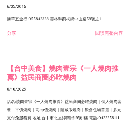
6/05/2016
勝華五金行 055842328 雲林縣莿桐鄉中山路59號之1
分享
閱讀完整內容
【台中美食】燒肉壹宗《一人燒肉推
薦》益民商圈必吃燒肉
8/18/2025
店名:燒肉壹宗《一人燒肉推薦》益民商圈必吃燒肉｜個人燒肉套
餐｜平價燒肉｜高cp值燒肉｜隱藏版燒肉｜聚會包場首選｜多元
支付免服務費 地址:台中市北區錦南街19號1樓 電話:0422258111