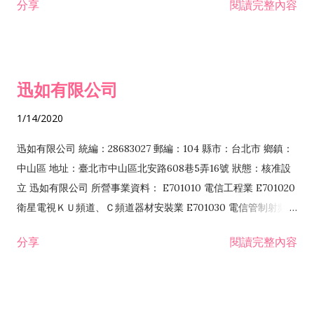
分享
閱讀完整內容
迅如有限公司
1/14/2020
迅如有限公司 統編：28683027 郵編：104 縣市：台北市 鄉鎮：
中山區 地址：臺北市中山區北安路608巷5弄16號 狀態：核准設
立 迅如有限公司 所營事業資料： E701010 電信工程業 E701020
衛星電視ＫＵ頻道、Ｃ頻道器材安裝業 E701030 電信管制射頻器
材裝設工程業 E801010 室內裝潢業 EZ05010 儀器、儀表安裝工
分享
閱讀完整內容
程業 I102010 投資顧問業 I301010 資訊軟體服務業 I301030 電
子資訊供應服務業 F113070 電信器材批發業 F118010 資訊軟體
批發業 F401010 國際貿易業 ZZ99999 除許可業務外，得經營法
令非禁止或限制之業務 F102030 菸酒批發業 F203020 菸酒零售