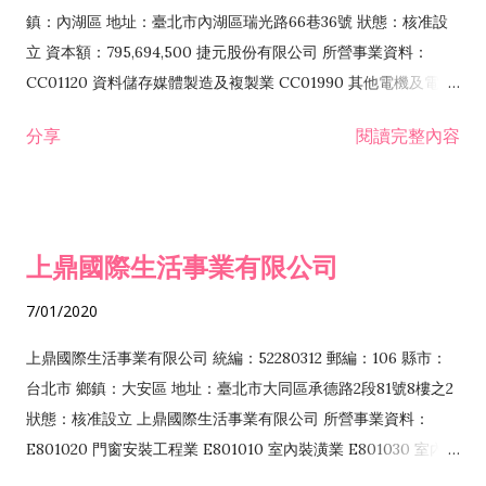
際貿易業 ZZ99999 除許可業務外，得經營法令非禁止或限制之
鎮：內湖區 地址：臺北市內湖區瑞光路66巷36號 狀態：核准設
業務
立 資本額：795,694,500 捷元股份有限公司 所營事業資料：
CC01120 資料儲存媒體製造及複製業 CC01990 其他電機及電子
機械器材製造業 CB01020 事務機器製造業 E601020 電器安裝業
分享
閱讀完整內容
CC01050 資料儲存及處理設備製造業 CC01060 有線通信機械器
材製造業 E605010 電腦設備安裝業 CC01070 無線通信機械器材
製造業 F113020 電器批發業 E701010 電信工程業 CC01080 電
子零組件製造業 CC01110 電腦及其週邊設備製造業 F113050 電
上鼎國際生活事業有限公司
腦及事務性機器設備批發業 F113070 電信器材批發業 F118010
資訊軟體批發業 F119010 電子材料批發業 F213010 電器零售業
7/01/2020
F213030 電腦及事務性機器設備零售業 F213060 電信器材零售
業 F218010 資訊軟體零售業 F219010 電子材料零售業 F399990
上鼎國際生活事業有限公司 統編：52280312 郵編：106 縣市：
其他綜合零售業 F399040 無店面零售業 F401010 國際貿易業
台北市 鄉鎮：大安區 地址：臺北市大同區承德路2段81號8樓之2
F601010 智慧財產權業 G801010 倉儲業 I102010 投資顧問業
狀態：核准設立 上鼎國際生活事業有限公司 所營事業資料：
I103060 管理顧問業 I199990 其他顧問服務業 I105010 藝術品
E801020 門窗安裝工程業 E801010 室內裝潢業 E801030 室內輕
諮詢顧問業 I301010 資訊軟體服務業 I301020 資料處理服務業
鋼架工程業 E801040 玻璃安裝工程業 E801070 廚具、衛浴設備