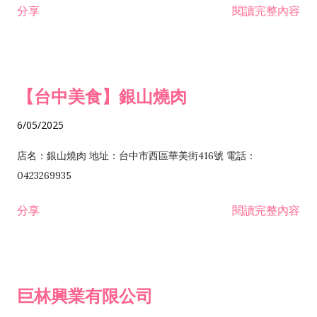
分享
閱讀完整內容
I301030 電子資訊供應服務業 I401010 一般廣告服務業 I501010
安裝工程業 F206020 日常用品零售業 F206040 水器材料零售業
產品設計業 IE01010 電信業務門號代辦業 IZ06010 理貨包裝業
F206060 祭祀用品零售業 F207030 清潔用品零售業 F211010 建
IZ09010 管理系統驗證業 IZ12010 人力派遣業 IZ13010 網路認
材零售業 F213010 電器零售業 F213030 電腦及事務性機器設備
證服務業 IZ15010 市場研究及民意調查業 IZ99990 其他工商服
零售業 F217010 消防安全設備零售業 F218010 資訊軟體零售業
【台中美食】銀山燒肉
務業 J399010 軟體出版業 J601010 藝文服務業 J602010 演藝活
H701010 住宅及大樓開發租售業 H701020 工業廠房開發租售業
動業 J701040 休閒活動場館業 J802010 運動訓練業 JA02010 電
H701050 投資興建公共建設業 H701060 新市鎮、新社區開發業
6/05/2025
器及電子產品修理業 JB01010 會議及展覽服務業 JD01010 工商
H701070 區段徵收及市地重劃代辦業 H701090 都市更新整建維
徵信服務業 JE01010 租賃業 E801010 室內裝潢業 E603010 電
護業 H702010 建築經理業 H703090 不動產買賣業 H703100 不
店名：銀山燒肉 地址：台中市西區華美街416號 電話：
纜安裝工程業 EZ05010 儀器、儀表安裝工程業 F102030 菸酒批
動產租賃業 I103060 管理顧問業 I199990 其他顧問服務業
0423269935
發業 F10...
I301010 資訊軟體服務業 I301020 資料處理服務業 I301030 電子
分享
閱讀完整內容
資訊供應服務業 IF01010 消防安全設備檢修業 JZ99050 仲介服
務業 JZ99990 未分類其他服務業 F201070 花卉零售業 F203010
食品什貨、飲料零售業 F204110 布疋、衣著、鞋、帽、傘、服飾
品零售業 F207200 化學原料零售業 F209060 文教、樂器、育樂
巨林興業有限公司
用品零售業 F215010 首飾及貴金屬零售業 F399040 無店面零售
業 F399990 其他綜合零售業 I301040 第三方支付服務業