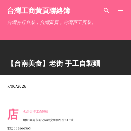
跳到主要內容
台灣工商黃頁聯絡簿
台灣各行各業，台灣黃頁，台灣百工百業。
【台南美食】老街 手工自製麵
7/06/2026
店
名:老街 手工自製麵
地址:臺南市新化區武安里和平街61-1號
電話:065900505