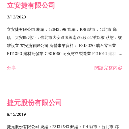
立安捷有限公司
業 F401171 酒類輸入業
3/12/2020
立安捷有限公司 統編：42642596 郵編：106 縣市：台北市 鄉
鎮：大安區 地址：臺北市大安區復興南路2段237號13樓 狀態：核
准設立 立安捷有限公司 所營事業資料： F215020 礦石零售業
F111090 建材批發業 C901060 耐火材料製造業 F211010 建材零
售業 C901070 石材製品製造業 F115020 礦石批發業 C901030
分享
閱讀完整內容
水泥製造業 C901050 水泥及混凝土製品製造業 C901040 預拌混
凝土製造業 E599010 配管工程業 E603110 冷作工程業 E603120
噴砂工程業 E801010 室內裝潢業 E901010 油漆工程業 E903010
防蝕、防銹工程業 EZ99990 其他工程業 F102170 食品什貨批發
捷元股份有限公司
業 F106020 日常用品批發業 F108031 醫療器材批發業 F108040
化粧品批發業 F203010 食品什貨、飲料零售業 F206020 日常用
8/15/2019
品零售業 F208031 醫療器材零售業 F208040 化粧品零售業
F399040 無店面零售業 F399990 其他綜合零售業 F401010 國
捷元股份有限公司 統編：23134543 郵編：114 縣市：台北市 鄉