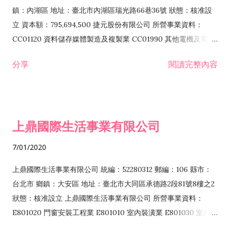
際貿易業 ZZ99999 除許可業務外，得經營法令非禁止或限制之
鎮：內湖區 地址：臺北市內湖區瑞光路66巷36號 狀態：核准設
業務
立 資本額：795,694,500 捷元股份有限公司 所營事業資料：
CC01120 資料儲存媒體製造及複製業 CC01990 其他電機及電子
機械器材製造業 CB01020 事務機器製造業 E601020 電器安裝業
分享
閱讀完整內容
CC01050 資料儲存及處理設備製造業 CC01060 有線通信機械器
材製造業 E605010 電腦設備安裝業 CC01070 無線通信機械器材
製造業 F113020 電器批發業 E701010 電信工程業 CC01080 電
子零組件製造業 CC01110 電腦及其週邊設備製造業 F113050 電
上鼎國際生活事業有限公司
腦及事務性機器設備批發業 F113070 電信器材批發業 F118010
資訊軟體批發業 F119010 電子材料批發業 F213010 電器零售業
7/01/2020
F213030 電腦及事務性機器設備零售業 F213060 電信器材零售
業 F218010 資訊軟體零售業 F219010 電子材料零售業 F399990
上鼎國際生活事業有限公司 統編：52280312 郵編：106 縣市：
其他綜合零售業 F399040 無店面零售業 F401010 國際貿易業
台北市 鄉鎮：大安區 地址：臺北市大同區承德路2段81號8樓之2
F601010 智慧財產權業 G801010 倉儲業 I102010 投資顧問業
狀態：核准設立 上鼎國際生活事業有限公司 所營事業資料：
I103060 管理顧問業 I199990 其他顧問服務業 I105010 藝術品
E801020 門窗安裝工程業 E801010 室內裝潢業 E801030 室內輕
諮詢顧問業 I301010 資訊軟體服務業 I301020 資料處理服務業
鋼架工程業 E801040 玻璃安裝工程業 E801070 廚具、衛浴設備