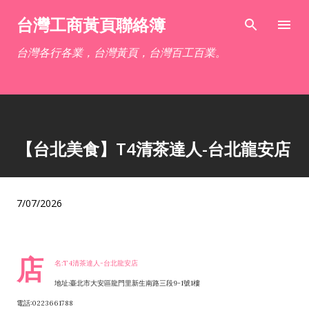
跳到主要內容
台灣工商黃頁聯絡簿
台灣各行各業，台灣黃頁，台灣百工百業。
【台北美食】T4清茶達人-台北龍安店
7/07/2026
店
名:T4清茶達人-台北龍安店
地址:臺北市大安區龍門里新生南路三段9-1號1樓
電話:0223661788