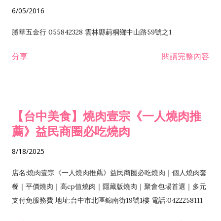
6/05/2016
勝華五金行 055842328 雲林縣莿桐鄉中山路59號之1
分享
閱讀完整內容
【台中美食】燒肉壹宗《一人燒肉推
薦》益民商圈必吃燒肉
8/18/2025
店名:燒肉壹宗《一人燒肉推薦》益民商圈必吃燒肉｜個人燒肉套
餐｜平價燒肉｜高cp值燒肉｜隱藏版燒肉｜聚會包場首選｜多元
支付免服務費 地址:台中市北區錦南街19號1樓 電話:0422258111