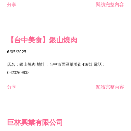
分享
閱讀完整內容
I301030 電子資訊供應服務業 I401010 一般廣告服務業 I501010
安裝工程業 F206020 日常用品零售業 F206040 水器材料零售業
產品設計業 IE01010 電信業務門號代辦業 IZ06010 理貨包裝業
F206060 祭祀用品零售業 F207030 清潔用品零售業 F211010 建
IZ09010 管理系統驗證業 IZ12010 人力派遣業 IZ13010 網路認
材零售業 F213010 電器零售業 F213030 電腦及事務性機器設備
證服務業 IZ15010 市場研究及民意調查業 IZ99990 其他工商服
零售業 F217010 消防安全設備零售業 F218010 資訊軟體零售業
【台中美食】銀山燒肉
務業 J399010 軟體出版業 J601010 藝文服務業 J602010 演藝活
H701010 住宅及大樓開發租售業 H701020 工業廠房開發租售業
動業 J701040 休閒活動場館業 J802010 運動訓練業 JA02010 電
H701050 投資興建公共建設業 H701060 新市鎮、新社區開發業
6/05/2025
器及電子產品修理業 JB01010 會議及展覽服務業 JD01010 工商
H701070 區段徵收及市地重劃代辦業 H701090 都市更新整建維
徵信服務業 JE01010 租賃業 E801010 室內裝潢業 E603010 電
護業 H702010 建築經理業 H703090 不動產買賣業 H703100 不
店名：銀山燒肉 地址：台中市西區華美街416號 電話：
纜安裝工程業 EZ05010 儀器、儀表安裝工程業 F102030 菸酒批
動產租賃業 I103060 管理顧問業 I199990 其他顧問服務業
0423269935
發業 F10...
I301010 資訊軟體服務業 I301020 資料處理服務業 I301030 電子
分享
閱讀完整內容
資訊供應服務業 IF01010 消防安全設備檢修業 JZ99050 仲介服
務業 JZ99990 未分類其他服務業 F201070 花卉零售業 F203010
食品什貨、飲料零售業 F204110 布疋、衣著、鞋、帽、傘、服飾
品零售業 F207200 化學原料零售業 F209060 文教、樂器、育樂
巨林興業有限公司
用品零售業 F215010 首飾及貴金屬零售業 F399040 無店面零售
業 F399990 其他綜合零售業 I301040 第三方支付服務業