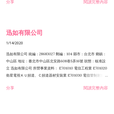
分享
閱讀完整內容
迅如有限公司
1/14/2020
迅如有限公司 統編：28683027 郵編：104 縣市：台北市 鄉鎮：
中山區 地址：臺北市中山區北安路608巷5弄16號 狀態：核准設
立 迅如有限公司 所營事業資料： E701010 電信工程業 E701020
衛星電視ＫＵ頻道、Ｃ頻道器材安裝業 E701030 電信管制射頻器
材裝設工程業 E801010 室內裝潢業 EZ05010 儀器、儀表安裝工
分享
閱讀完整內容
程業 I102010 投資顧問業 I301010 資訊軟體服務業 I301030 電
子資訊供應服務業 F113070 電信器材批發業 F118010 資訊軟體
批發業 F401010 國際貿易業 ZZ99999 除許可業務外，得經營法
令非禁止或限制之業務 F102030 菸酒批發業 F203020 菸酒零售