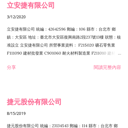
立安捷有限公司
業 F401171 酒類輸入業
3/12/2020
立安捷有限公司 統編：42642596 郵編：106 縣市：台北市 鄉
鎮：大安區 地址：臺北市大安區復興南路2段237號13樓 狀態：核
准設立 立安捷有限公司 所營事業資料： F215020 礦石零售業
F111090 建材批發業 C901060 耐火材料製造業 F211010 建材零
售業 C901070 石材製品製造業 F115020 礦石批發業 C901030
分享
閱讀完整內容
水泥製造業 C901050 水泥及混凝土製品製造業 C901040 預拌混
凝土製造業 E599010 配管工程業 E603110 冷作工程業 E603120
噴砂工程業 E801010 室內裝潢業 E901010 油漆工程業 E903010
防蝕、防銹工程業 EZ99990 其他工程業 F102170 食品什貨批發
捷元股份有限公司
業 F106020 日常用品批發業 F108031 醫療器材批發業 F108040
化粧品批發業 F203010 食品什貨、飲料零售業 F206020 日常用
8/15/2019
品零售業 F208031 醫療器材零售業 F208040 化粧品零售業
F399040 無店面零售業 F399990 其他綜合零售業 F401010 國
捷元股份有限公司 統編：23134543 郵編：114 縣市：台北市 鄉