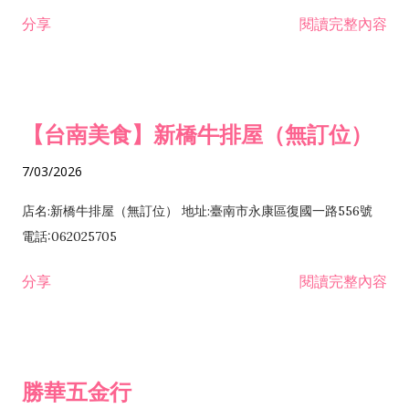
租售業 H701040 特定專業區開發業 H701060 新市鎮、新社區開
分享
閱讀完整內容
發業 H703090 不動產買賣業 H703100 不動產租賃業 I503010
景觀、室內設計業 ZZ99999 除許可業務外，得經營法令非禁止
或限制之業務
【台南美食】新橋牛排屋（無訂位）
7/03/2026
店名:新橋牛排屋（無訂位） 地址:臺南市永康區復國一路556號
電話:062025705
分享
閱讀完整內容
勝華五金行