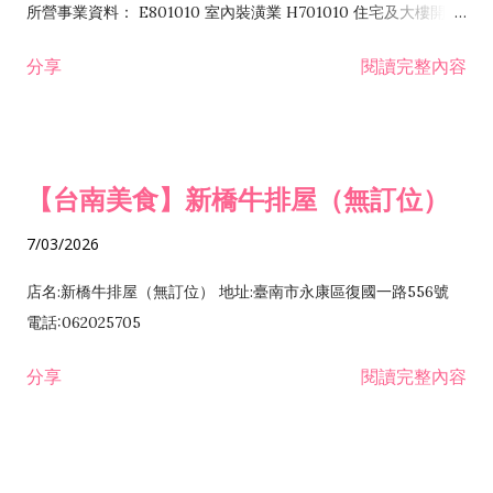
所營事業資料： E801010 室內裝潢業 H701010 住宅及大樓開發
租售業 H701040 特定專業區開發業 H701060 新市鎮、新社區開
分享
閱讀完整內容
發業 H703090 不動產買賣業 H703100 不動產租賃業 I503010
景觀、室內設計業 ZZ99999 除許可業務外，得經營法令非禁止
或限制之業務
【台南美食】新橋牛排屋（無訂位）
7/03/2026
店名:新橋牛排屋（無訂位） 地址:臺南市永康區復國一路556號
電話:062025705
分享
閱讀完整內容