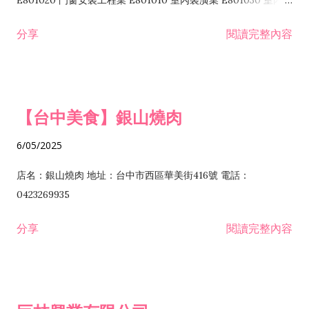
E801020 門窗安裝工程業 E801010 室內裝潢業 E801030 室內輕
諮詢顧問業 I301010 資訊軟體服務業 I301020 資料處理服務業
鋼架工程業 E801040 玻璃安裝工程業 E801070 廚具、衛浴設備
分享
閱讀完整內容
I301030 電子資訊供應服務業 I401010 一般廣告服務業 I501010
安裝工程業 F206020 日常用品零售業 F206040 水器材料零售業
產品設計業 IE01010 電信業務門號代辦業 IZ06010 理貨包裝業
F206060 祭祀用品零售業 F207030 清潔用品零售業 F211010 建
IZ09010 管理系統驗證業 IZ12010 人力派遣業 IZ13010 網路認
材零售業 F213010 電器零售業 F213030 電腦及事務性機器設備
證服務業 IZ15010 市場研究及民意調查業 IZ99990 其他工商服
零售業 F217010 消防安全設備零售業 F218010 資訊軟體零售業
【台中美食】銀山燒肉
務業 J399010 軟體出版業 J601010 藝文服務業 J602010 演藝活
H701010 住宅及大樓開發租售業 H701020 工業廠房開發租售業
動業 J701040 休閒活動場館業 J802010 運動訓練業 JA02010 電
H701050 投資興建公共建設業 H701060 新市鎮、新社區開發業
6/05/2025
器及電子產品修理業 JB01010 會議及展覽服務業 JD01010 工商
H701070 區段徵收及市地重劃代辦業 H701090 都市更新整建維
徵信服務業 JE01010 租賃業 E801010 室內裝潢業 E603010 電
護業 H702010 建築經理業 H703090 不動產買賣業 H703100 不
店名：銀山燒肉 地址：台中市西區華美街416號 電話：
纜安裝工程業 EZ05010 儀器、儀表安裝工程業 F102030 菸酒批
動產租賃業 I103060 管理顧問業 I199990 其他顧問服務業
0423269935
發業 F10...
I301010 資訊軟體服務業 I301020 資料處理服務業 I301030 電子
分享
閱讀完整內容
資訊供應服務業 IF01010 消防安全設備檢修業 JZ99050 仲介服
務業 JZ99990 未分類其他服務業 F201070 花卉零售業 F203010
食品什貨、飲料零售業 F204110 布疋、衣著、鞋、帽、傘、服飾
品零售業 F207200 化學原料零售業 F209060 文教、樂器、育樂