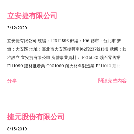
令非禁止或限制之業務 F102030 菸酒批發業 F203020 菸酒零售
立安捷有限公司
業 F401171 酒類輸入業
3/12/2020
立安捷有限公司 統編：42642596 郵編：106 縣市：台北市 鄉
鎮：大安區 地址：臺北市大安區復興南路2段237號13樓 狀態：核
准設立 立安捷有限公司 所營事業資料： F215020 礦石零售業
F111090 建材批發業 C901060 耐火材料製造業 F211010 建材零
售業 C901070 石材製品製造業 F115020 礦石批發業 C901030
分享
閱讀完整內容
水泥製造業 C901050 水泥及混凝土製品製造業 C901040 預拌混
凝土製造業 E599010 配管工程業 E603110 冷作工程業 E603120
噴砂工程業 E801010 室內裝潢業 E901010 油漆工程業 E903010
防蝕、防銹工程業 EZ99990 其他工程業 F102170 食品什貨批發
捷元股份有限公司
業 F106020 日常用品批發業 F108031 醫療器材批發業 F108040
化粧品批發業 F203010 食品什貨、飲料零售業 F206020 日常用
8/15/2019
品零售業 F208031 醫療器材零售業 F208040 化粧品零售業