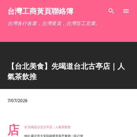
跳到主要內容
台灣工商黃頁聯絡簿
台灣各行各業，台灣黃頁，台灣百工百業。
【台北美食】先喝道台北古亭店｜人
氣茶飲推
7/07/2026
店
名:先喝道台北古亭店｜人氣茶飲推
地址:臺北市大安區錦華里和平東路一段27號