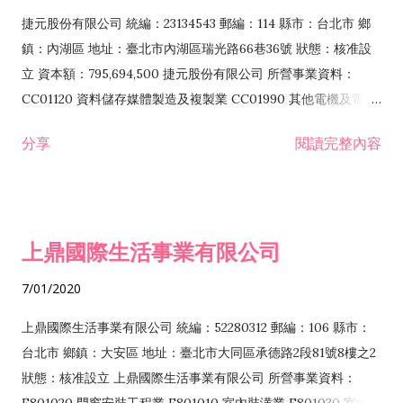
F399040 無店面零售業 F399990 其他綜合零售業 F401010 國
捷元股份有限公司 統編：23134543 郵編：114 縣市：台北市 鄉
際貿易業 ZZ99999 除許可業務外，得經營法令非禁止或限制之
鎮：內湖區 地址：臺北市內湖區瑞光路66巷36號 狀態：核准設
業務
立 資本額：795,694,500 捷元股份有限公司 所營事業資料：
CC01120 資料儲存媒體製造及複製業 CC01990 其他電機及電子
機械器材製造業 CB01020 事務機器製造業 E601020 電器安裝業
分享
閱讀完整內容
CC01050 資料儲存及處理設備製造業 CC01060 有線通信機械器
材製造業 E605010 電腦設備安裝業 CC01070 無線通信機械器材
製造業 F113020 電器批發業 E701010 電信工程業 CC01080 電
子零組件製造業 CC01110 電腦及其週邊設備製造業 F113050 電
上鼎國際生活事業有限公司
腦及事務性機器設備批發業 F113070 電信器材批發業 F118010
資訊軟體批發業 F119010 電子材料批發業 F213010 電器零售業
7/01/2020
F213030 電腦及事務性機器設備零售業 F213060 電信器材零售
業 F218010 資訊軟體零售業 F219010 電子材料零售業 F399990
上鼎國際生活事業有限公司 統編：52280312 郵編：106 縣市：
其他綜合零售業 F399040 無店面零售業 F401010 國際貿易業
台北市 鄉鎮：大安區 地址：臺北市大同區承德路2段81號8樓之2
F601010 智慧財產權業 G801010 倉儲業 I102010 投資顧問業
狀態：核准設立 上鼎國際生活事業有限公司 所營事業資料：
I103060 管理顧問業 I199990 其他顧問服務業 I105010 藝術品