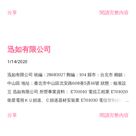
分享
閱讀完整內容
迅如有限公司
1/14/2020
迅如有限公司 統編：28683027 郵編：104 縣市：台北市 鄉鎮：
中山區 地址：臺北市中山區北安路608巷5弄16號 狀態：核准設
立 迅如有限公司 所營事業資料： E701010 電信工程業 E701020
衛星電視ＫＵ頻道、Ｃ頻道器材安裝業 E701030 電信管制射頻器
材裝設工程業 E801010 室內裝潢業 EZ05010 儀器、儀表安裝工
分享
閱讀完整內容
程業 I102010 投資顧問業 I301010 資訊軟體服務業 I301030 電
子資訊供應服務業 F113070 電信器材批發業 F118010 資訊軟體
批發業 F401010 國際貿易業 ZZ99999 除許可業務外，得經營法