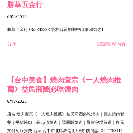
勝華五金行
6/05/2016
勝華五金行 055842328 雲林縣莿桐鄉中山路59號之1
分享
閱讀完整內容
【台中美食】燒肉壹宗《一人燒肉推
薦》益民商圈必吃燒肉
8/18/2025
店名:燒肉壹宗《一人燒肉推薦》益民商圈必吃燒肉｜個人燒肉套
餐｜平價燒肉｜高cp值燒肉｜隱藏版燒肉｜聚會包場首選｜多元
支付免服務費 地址:台中市北區錦南街19號1樓 電話:0422258111