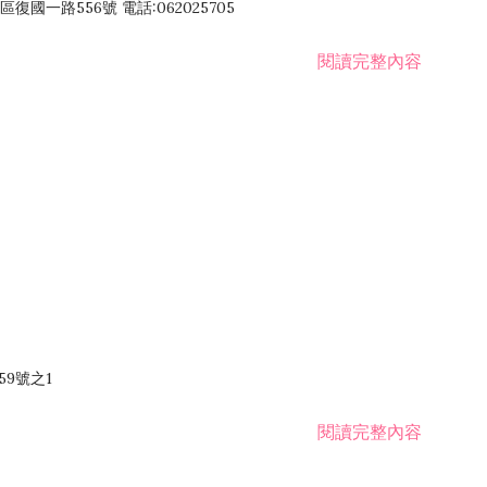
國一路556號 電話:062025705
閱讀完整內容
59號之1
閱讀完整內容