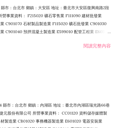
106 縣市：台北市 鄉鎮：大安區 地址：臺北市大安區復興南路2段
營事業資料： F215020 礦石零售業 F111090 建材批發業
業 C901070 石材製品製造業 F115020 礦石批發業 C901030
C901040 預拌混凝土製造業 E599010 配管工程業 E603110
 室內裝潢業 E901010 油漆工程業 E903010 防蝕、防銹工程業
閱讀完整內容
發業 F106020 日常用品批發業 F108031 醫療器材批發業
貨、飲料零售業 F206020 日常用品零售業 F208031 醫療器材零售
面零售業 F399990 其他綜合零售業 F401010 國際貿易業
止或限制之業務
：114 縣市：台北市 鄉鎮：內湖區 地址：臺北市內湖區瑞光路66巷
00 捷元股份有限公司 所營事業資料： CC01120 資料儲存媒體製
製造業 CB01020 事務機器製造業 E601020 電器安裝業