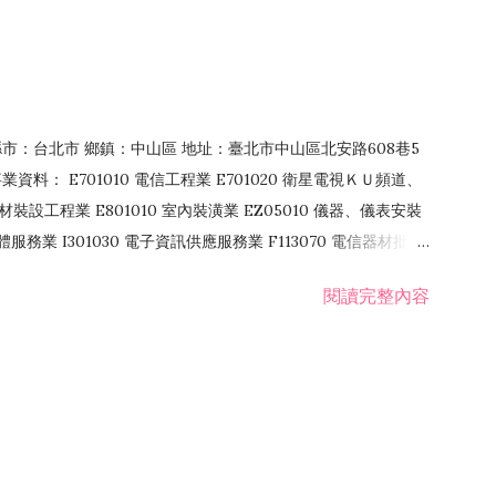
4 縣市：台北市 鄉鎮：中山區 地址：臺北市中山區北安路608巷5
資料： E701010 電信工程業 E701020 衛星電視ＫＵ頻道、
裝設工程業 E801010 室內裝潢業 EZ05010 儀器、儀表安裝
訊軟體服務業 I301030 電子資訊供應服務業 F113070 電信器材批發
 國際貿易業 ZZ99999 除許可業務外，得經營法令非禁止或限制之業
閱讀完整內容
業 F401171 酒類輸入業