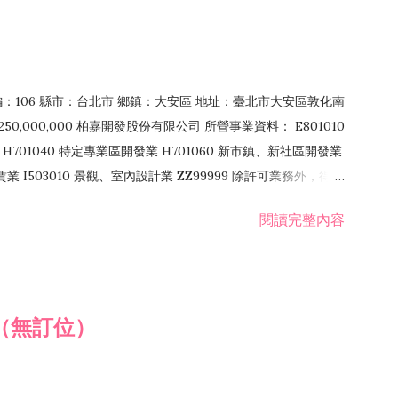
郵編：106 縣市：台北市 鄉鎮：大安區 地址：臺北市大安區敦化南
50,000,000 柏嘉開發股份有限公司 所營事業資料： E801010
H701040 特定專業區開發業 H701060 新市鎮、新社區開發業
租賃業 I503010 景觀、室內設計業 ZZ99999 除許可業務外，得經
閱讀完整內容
（無訂位）