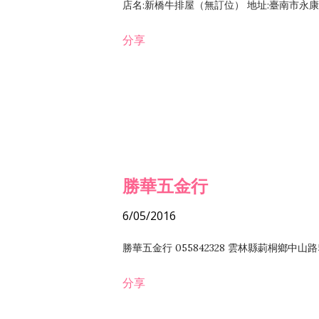
店名:新橋牛排屋（無訂位） 地址:臺南市永康區復
分享
勝華五金行
6/05/2016
勝華五金行 055842328 雲林縣莿桐鄉中山路
分享