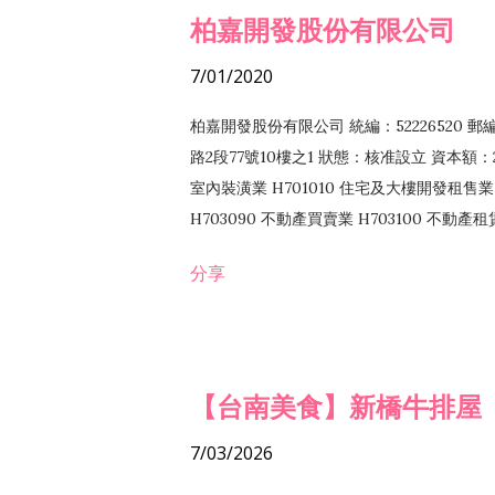
柏嘉開發股份有限公司
7/01/2020
柏嘉開發股份有限公司 統編：52226520 
路2段77號10樓之1 狀態：核准設立 資本額：2
室內裝潢業 H701010 住宅及大樓開發租售業 
H703090 不動產買賣業 H703100 不動產
營法令非禁止或限制之業務
分享
【台南美食】新橋牛排屋
7/03/2026