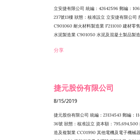
立安捷有限公司 統編：42642596 郵編：
237號13樓 狀態：核准設立 立安捷有限公司 所
C901060 耐火材料製造業 F211010 建材零售
水泥製造業 C901050 水泥及混凝土製品製造業 
冷作工程業 E603120 噴砂工程業 E801010
分享
EZ99990 其他工程業 F102170 食品什貨批
F108040 化粧品批發業 F203010 食品什
業 F208040 化粧品零售業 F399040 無店
ZZ99999 除許可業務外，得經營法令非禁
捷元股份有限公司
8/15/2019
捷元股份有限公司 統編：23134543 郵編
36號 狀態：核准設立 資本額：795,694,5
造及複製業 CC01990 其他電機及電子機械器材