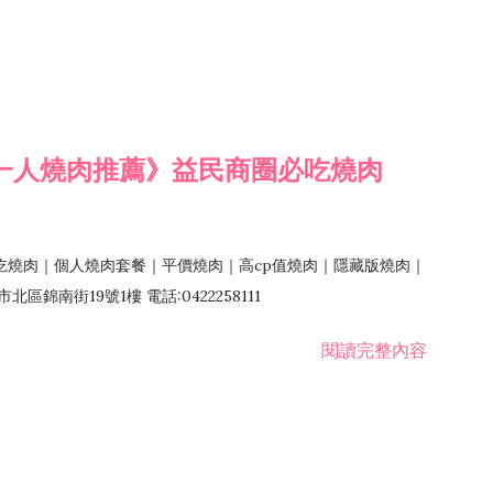
一人燒肉推薦》益民商圈必吃燒肉
吃燒肉｜個人燒肉套餐｜平價燒肉｜高cp值燒肉｜隱藏版燒肉｜
錦南街19號1樓 電話:0422258111
閱讀完整內容