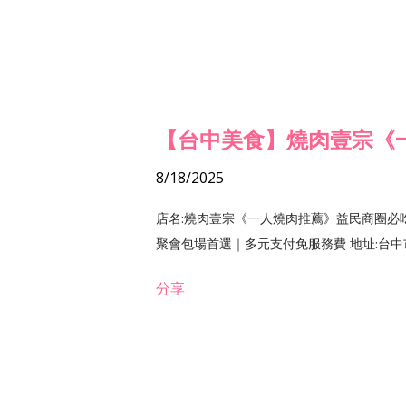
【台中美食】燒肉壹宗《
8/18/2025
店名:燒肉壹宗《一人燒肉推薦》益民商圈必
聚會包場首選｜多元支付免服務費 地址:台中市北區
分享