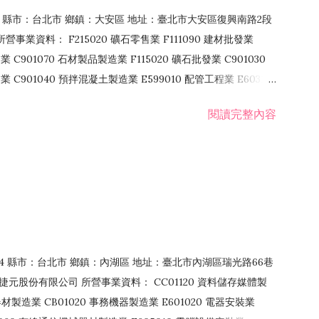
106 縣市：台北市 鄉鎮：大安區 地址：臺北市大安區復興南路2段
營事業資料： F215020 礦石零售業 F111090 建材批發業
業 C901070 石材製品製造業 F115020 礦石批發業 C901030
C901040 預拌混凝土製造業 E599010 配管工程業 E603110
 室內裝潢業 E901010 油漆工程業 E903010 防蝕、防銹工程業
閱讀完整內容
發業 F106020 日常用品批發業 F108031 醫療器材批發業
貨、飲料零售業 F206020 日常用品零售業 F208031 醫療器材零售
面零售業 F399990 其他綜合零售業 F401010 國際貿易業
止或限制之業務
：114 縣市：台北市 鄉鎮：內湖區 地址：臺北市內湖區瑞光路66巷
00 捷元股份有限公司 所營事業資料： CC01120 資料儲存媒體製
製造業 CB01020 事務機器製造業 E601020 電器安裝業