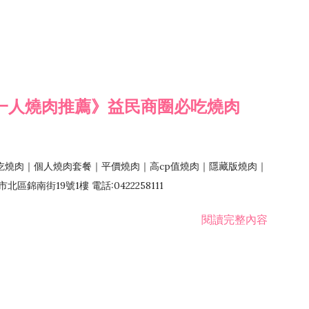
一人燒肉推薦》益民商圈必吃燒肉
吃燒肉｜個人燒肉套餐｜平價燒肉｜高cp值燒肉｜隱藏版燒肉｜
錦南街19號1樓 電話:0422258111
閱讀完整內容