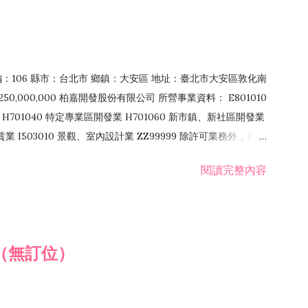
郵編：106 縣市：台北市 鄉鎮：大安區 地址：臺北市大安區敦化南
50,000,000 柏嘉開發股份有限公司 所營事業資料： E801010
H701040 特定專業區開發業 H701060 新市鎮、新社區開發業
租賃業 I503010 景觀、室內設計業 ZZ99999 除許可業務外，得經
閱讀完整內容
（無訂位）