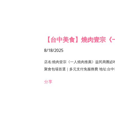
【台中美食】燒肉壹宗《
8/18/2025
店名:燒肉壹宗《一人燒肉推薦》益民商圈必
聚會包場首選｜多元支付免服務費 地址:台中市北區
分享