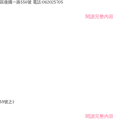
國一路556號 電話:062025705
閱讀完整內容
59號之1
閱讀完整內容