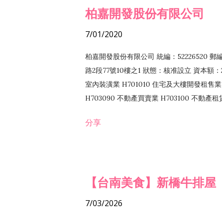
柏嘉開發股份有限公司
7/01/2020
柏嘉開發股份有限公司 統編：52226520 
路2段77號10樓之1 狀態：核准設立 資本額：2
室內裝潢業 H701010 住宅及大樓開發租售業 
H703090 不動產買賣業 H703100 不動產
營法令非禁止或限制之業務
分享
【台南美食】新橋牛排屋
7/03/2026