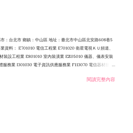
4 縣市：台北市 鄉鎮：中山區 地址：臺北市中山區北安路608巷5
資料： E701010 電信工程業 E701020 衛星電視ＫＵ頻道、
裝設工程業 E801010 室內裝潢業 EZ05010 儀器、儀表安裝
訊軟體服務業 I301030 電子資訊供應服務業 F113070 電信器材批發
 國際貿易業 ZZ99999 除許可業務外，得經營法令非禁止或限制之業
閱讀完整內容
業 F401171 酒類輸入業