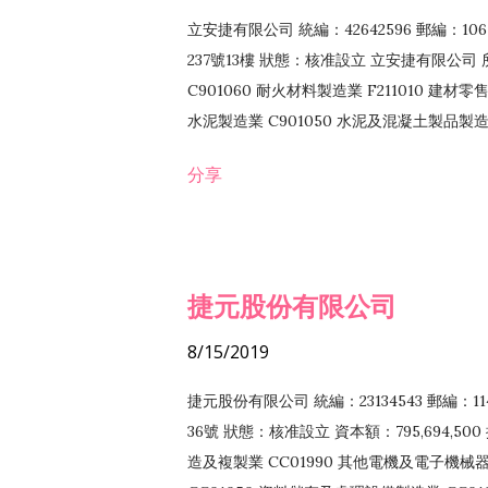
立安捷有限公司 統編：42642596 郵編：
237號13樓 狀態：核准設立 立安捷有限公司 所
C901060 耐火材料製造業 F211010 建材零售
水泥製造業 C901050 水泥及混凝土製品製造業 
冷作工程業 E603120 噴砂工程業 E801010
分享
EZ99990 其他工程業 F102170 食品什貨批
F108040 化粧品批發業 F203010 食品什
業 F208040 化粧品零售業 F399040 無店
ZZ99999 除許可業務外，得經營法令非禁
捷元股份有限公司
8/15/2019
捷元股份有限公司 統編：23134543 郵編
36號 狀態：核准設立 資本額：795,694,5
造及複製業 CC01990 其他電機及電子機械器材