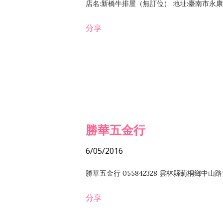
店名:新橋牛排屋（無訂位） 地址:臺南市永康區復
分享
勝華五金行
6/05/2016
勝華五金行 055842328 雲林縣莿桐鄉中山路
分享