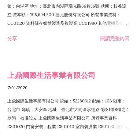
際貿易業 ZZ99999 除許可業務外，得經營法令非禁止或限制之
鎮：內湖區 地址：臺北市內湖區瑞光路66巷36號 狀態：核准設
業務
立 資本額：795,694,500 捷元股份有限公司 所營事業資料：
CC01120 資料儲存媒體製造及複製業 CC01990 其他電機及電子
機械器材製造業 CB01020 事務機器製造業 E601020 電器安裝業
分享
閱讀完整內容
CC01050 資料儲存及處理設備製造業 CC01060 有線通信機械器
材製造業 E605010 電腦設備安裝業 CC01070 無線通信機械器材
製造業 F113020 電器批發業 E701010 電信工程業 CC01080 電
子零組件製造業 CC01110 電腦及其週邊設備製造業 F113050 電
上鼎國際生活事業有限公司
腦及事務性機器設備批發業 F113070 電信器材批發業 F118010
資訊軟體批發業 F119010 電子材料批發業 F213010 電器零售業
7/01/2020
F213030 電腦及事務性機器設備零售業 F213060 電信器材零售
業 F218010 資訊軟體零售業 F219010 電子材料零售業 F399990
上鼎國際生活事業有限公司 統編：52280312 郵編：106 縣市：
其他綜合零售業 F399040 無店面零售業 F401010 國際貿易業
台北市 鄉鎮：大安區 地址：臺北市大同區承德路2段81號8樓之2
F601010 智慧財產權業 G801010 倉儲業 I102010 投資顧問業
狀態：核准設立 上鼎國際生活事業有限公司 所營事業資料：
I103060 管理顧問業 I199990 其他顧問服務業 I105010 藝術品
E801020 門窗安裝工程業 E801010 室內裝潢業 E801030 室內輕
諮詢顧問業 I301010 資訊軟體服務業 I301020 資料處理服務業
鋼架工程業 E801040 玻璃安裝工程業 E801070 廚具、衛浴設備