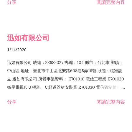
分享
閱讀完整內容
迅如有限公司
1/14/2020
迅如有限公司 統編：28683027 郵編：104 縣市：台北市 鄉鎮：
中山區 地址：臺北市中山區北安路608巷5弄16號 狀態：核准設
立 迅如有限公司 所營事業資料： E701010 電信工程業 E701020
衛星電視ＫＵ頻道、Ｃ頻道器材安裝業 E701030 電信管制射頻器
材裝設工程業 E801010 室內裝潢業 EZ05010 儀器、儀表安裝工
分享
閱讀完整內容
程業 I102010 投資顧問業 I301010 資訊軟體服務業 I301030 電
子資訊供應服務業 F113070 電信器材批發業 F118010 資訊軟體
批發業 F401010 國際貿易業 ZZ99999 除許可業務外，得經營法
令非禁止或限制之業務 F102030 菸酒批發業 F203020 菸酒零售