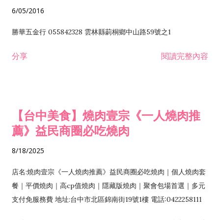
6/05/2016
勝華五金行 055842328 雲林縣莿桐鄉中山路59號之1
分享
閱讀完整內容
【台中美食】燒肉壹宗《一人燒肉推
薦》益民商圈必吃燒肉
8/18/2025
店名:燒肉壹宗《一人燒肉推薦》益民商圈必吃燒肉｜個人燒肉套
餐｜平價燒肉｜高cp值燒肉｜隱藏版燒肉｜聚會包場首選｜多元
支付免服務費 地址:台中市北區錦南街19號1樓 電話:0422258111