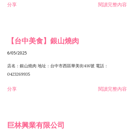
分享
閱讀完整內容
I301030 電子資訊供應服務業 I401010 一般廣告服務業 I501010
安裝工程業 F206020 日常用品零售業 F206040 水器材料零售業
產品設計業 IE01010 電信業務門號代辦業 IZ06010 理貨包裝業
F206060 祭祀用品零售業 F207030 清潔用品零售業 F211010 建
IZ09010 管理系統驗證業 IZ12010 人力派遣業 IZ13010 網路認
材零售業 F213010 電器零售業 F213030 電腦及事務性機器設備
證服務業 IZ15010 市場研究及民意調查業 IZ99990 其他工商服
零售業 F217010 消防安全設備零售業 F218010 資訊軟體零售業
【台中美食】銀山燒肉
務業 J399010 軟體出版業 J601010 藝文服務業 J602010 演藝活
H701010 住宅及大樓開發租售業 H701020 工業廠房開發租售業
動業 J701040 休閒活動場館業 J802010 運動訓練業 JA02010 電
H701050 投資興建公共建設業 H701060 新市鎮、新社區開發業
6/05/2025
器及電子產品修理業 JB01010 會議及展覽服務業 JD01010 工商
H701070 區段徵收及市地重劃代辦業 H701090 都市更新整建維
徵信服務業 JE01010 租賃業 E801010 室內裝潢業 E603010 電
護業 H702010 建築經理業 H703090 不動產買賣業 H703100 不
店名：銀山燒肉 地址：台中市西區華美街416號 電話：
纜安裝工程業 EZ05010 儀器、儀表安裝工程業 F102030 菸酒批
動產租賃業 I103060 管理顧問業 I199990 其他顧問服務業
0423269935
發業 F10...
I301010 資訊軟體服務業 I301020 資料處理服務業 I301030 電子
分享
閱讀完整內容
資訊供應服務業 IF01010 消防安全設備檢修業 JZ99050 仲介服
務業 JZ99990 未分類其他服務業 F201070 花卉零售業 F203010
食品什貨、飲料零售業 F204110 布疋、衣著、鞋、帽、傘、服飾
品零售業 F207200 化學原料零售業 F209060 文教、樂器、育樂
巨林興業有限公司
用品零售業 F215010 首飾及貴金屬零售業 F399040 無店面零售
業 F399990 其他綜合零售業 I301040 第三方支付服務業