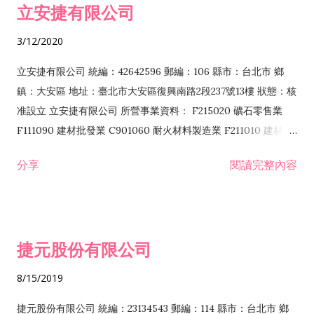
立安捷有限公司
業 F401171 酒類輸入業
3/12/2020
立安捷有限公司 統編：42642596 郵編：106 縣市：台北市 鄉
鎮：大安區 地址：臺北市大安區復興南路2段237號13樓 狀態：核
准設立 立安捷有限公司 所營事業資料： F215020 礦石零售業
F111090 建材批發業 C901060 耐火材料製造業 F211010 建材零
售業 C901070 石材製品製造業 F115020 礦石批發業 C901030
分享
閱讀完整內容
水泥製造業 C901050 水泥及混凝土製品製造業 C901040 預拌混
凝土製造業 E599010 配管工程業 E603110 冷作工程業 E603120
噴砂工程業 E801010 室內裝潢業 E901010 油漆工程業 E903010
防蝕、防銹工程業 EZ99990 其他工程業 F102170 食品什貨批發
捷元股份有限公司
業 F106020 日常用品批發業 F108031 醫療器材批發業 F108040
化粧品批發業 F203010 食品什貨、飲料零售業 F206020 日常用
8/15/2019
品零售業 F208031 醫療器材零售業 F208040 化粧品零售業
F399040 無店面零售業 F399990 其他綜合零售業 F401010 國
捷元股份有限公司 統編：23134543 郵編：114 縣市：台北市 鄉