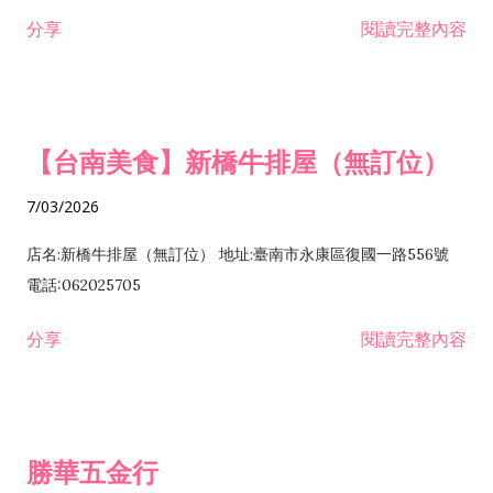
租售業 H701040 特定專業區開發業 H701060 新市鎮、新社區開
分享
閱讀完整內容
發業 H703090 不動產買賣業 H703100 不動產租賃業 I503010
景觀、室內設計業 ZZ99999 除許可業務外，得經營法令非禁止
或限制之業務
【台南美食】新橋牛排屋（無訂位）
7/03/2026
店名:新橋牛排屋（無訂位） 地址:臺南市永康區復國一路556號
電話:062025705
分享
閱讀完整內容
勝華五金行