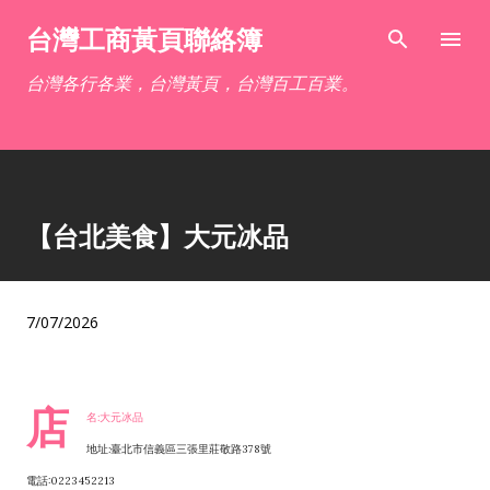
跳到主要內容
台灣工商黃頁聯絡簿
台灣各行各業，台灣黃頁，台灣百工百業。
【台北美食】大元冰品
7/07/2026
店
名:大元冰品
地址:臺北市信義區三張里莊敬路378號
電話:0223452213