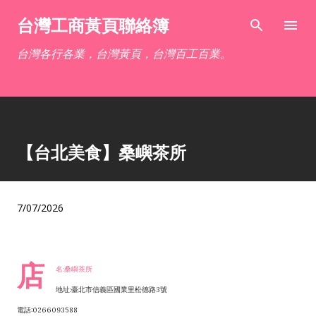
跳到主要內容
台灣工商黃頁聯絡簿
台灣各行各業，台灣黃頁，台灣百工百業。
【台北美食】桑嶼茶所
7/07/2026
店
名:桑嶼茶所
地址:臺北市信義區國業里松德路3號
電話:0266093588