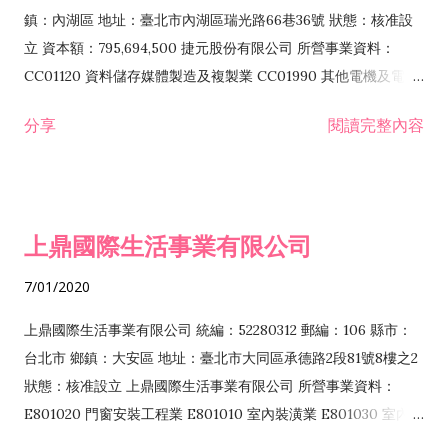
際貿易業 ZZ99999 除許可業務外，得經營法令非禁止或限制之
鎮：內湖區 地址：臺北市內湖區瑞光路66巷36號 狀態：核准設
業務
立 資本額：795,694,500 捷元股份有限公司 所營事業資料：
CC01120 資料儲存媒體製造及複製業 CC01990 其他電機及電子
機械器材製造業 CB01020 事務機器製造業 E601020 電器安裝業
分享
閱讀完整內容
CC01050 資料儲存及處理設備製造業 CC01060 有線通信機械器
材製造業 E605010 電腦設備安裝業 CC01070 無線通信機械器材
製造業 F113020 電器批發業 E701010 電信工程業 CC01080 電
子零組件製造業 CC01110 電腦及其週邊設備製造業 F113050 電
上鼎國際生活事業有限公司
腦及事務性機器設備批發業 F113070 電信器材批發業 F118010
資訊軟體批發業 F119010 電子材料批發業 F213010 電器零售業
7/01/2020
F213030 電腦及事務性機器設備零售業 F213060 電信器材零售
業 F218010 資訊軟體零售業 F219010 電子材料零售業 F399990
上鼎國際生活事業有限公司 統編：52280312 郵編：106 縣市：
其他綜合零售業 F399040 無店面零售業 F401010 國際貿易業
台北市 鄉鎮：大安區 地址：臺北市大同區承德路2段81號8樓之2
F601010 智慧財產權業 G801010 倉儲業 I102010 投資顧問業
狀態：核准設立 上鼎國際生活事業有限公司 所營事業資料：
I103060 管理顧問業 I199990 其他顧問服務業 I105010 藝術品
E801020 門窗安裝工程業 E801010 室內裝潢業 E801030 室內輕
諮詢顧問業 I301010 資訊軟體服務業 I301020 資料處理服務業
鋼架工程業 E801040 玻璃安裝工程業 E801070 廚具、衛浴設備