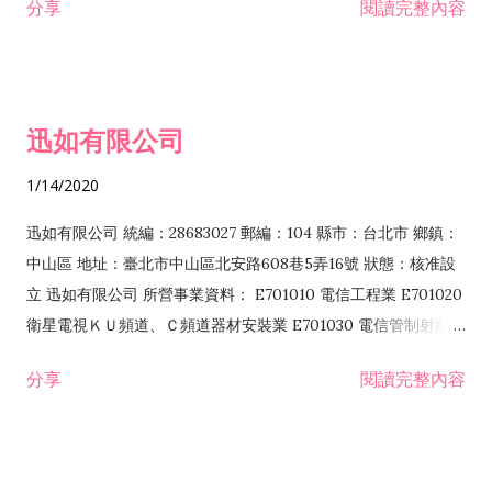
分享
閱讀完整內容
迅如有限公司
1/14/2020
迅如有限公司 統編：28683027 郵編：104 縣市：台北市 鄉鎮：
中山區 地址：臺北市中山區北安路608巷5弄16號 狀態：核准設
立 迅如有限公司 所營事業資料： E701010 電信工程業 E701020
衛星電視ＫＵ頻道、Ｃ頻道器材安裝業 E701030 電信管制射頻器
材裝設工程業 E801010 室內裝潢業 EZ05010 儀器、儀表安裝工
分享
閱讀完整內容
程業 I102010 投資顧問業 I301010 資訊軟體服務業 I301030 電
子資訊供應服務業 F113070 電信器材批發業 F118010 資訊軟體
批發業 F401010 國際貿易業 ZZ99999 除許可業務外，得經營法
令非禁止或限制之業務 F102030 菸酒批發業 F203020 菸酒零售