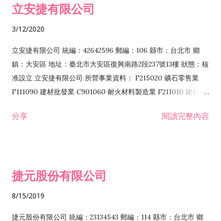
立安捷有限公司
業 F401171 酒類輸入業
3/12/2020
立安捷有限公司 統編：42642596 郵編：106 縣市：台北市 鄉
鎮：大安區 地址：臺北市大安區復興南路2段237號13樓 狀態：核
准設立 立安捷有限公司 所營事業資料： F215020 礦石零售業
F111090 建材批發業 C901060 耐火材料製造業 F211010 建材零
售業 C901070 石材製品製造業 F115020 礦石批發業 C901030
分享
閱讀完整內容
水泥製造業 C901050 水泥及混凝土製品製造業 C901040 預拌混
凝土製造業 E599010 配管工程業 E603110 冷作工程業 E603120
噴砂工程業 E801010 室內裝潢業 E901010 油漆工程業 E903010
防蝕、防銹工程業 EZ99990 其他工程業 F102170 食品什貨批發
捷元股份有限公司
業 F106020 日常用品批發業 F108031 醫療器材批發業 F108040
化粧品批發業 F203010 食品什貨、飲料零售業 F206020 日常用
8/15/2019
品零售業 F208031 醫療器材零售業 F208040 化粧品零售業
F399040 無店面零售業 F399990 其他綜合零售業 F401010 國
捷元股份有限公司 統編：23134543 郵編：114 縣市：台北市 鄉