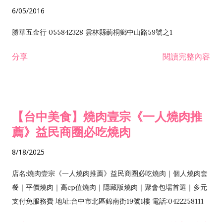
6/05/2016
勝華五金行 055842328 雲林縣莿桐鄉中山路59號之1
分享
閱讀完整內容
【台中美食】燒肉壹宗《一人燒肉推
薦》益民商圈必吃燒肉
8/18/2025
店名:燒肉壹宗《一人燒肉推薦》益民商圈必吃燒肉｜個人燒肉套
餐｜平價燒肉｜高cp值燒肉｜隱藏版燒肉｜聚會包場首選｜多元
支付免服務費 地址:台中市北區錦南街19號1樓 電話:0422258111