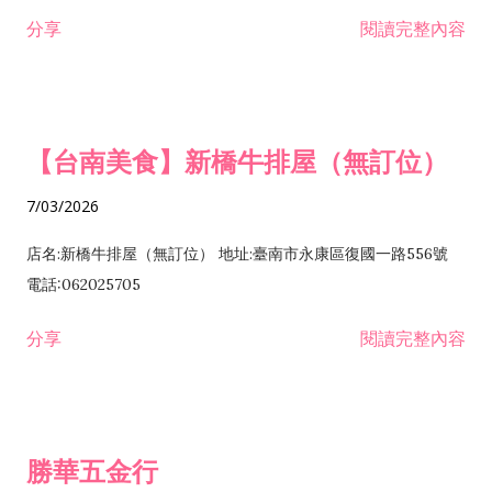
租售業 H701040 特定專業區開發業 H701060 新市鎮、新社區開
分享
閱讀完整內容
發業 H703090 不動產買賣業 H703100 不動產租賃業 I503010
景觀、室內設計業 ZZ99999 除許可業務外，得經營法令非禁止
或限制之業務
【台南美食】新橋牛排屋（無訂位）
7/03/2026
店名:新橋牛排屋（無訂位） 地址:臺南市永康區復國一路556號
電話:062025705
分享
閱讀完整內容
勝華五金行