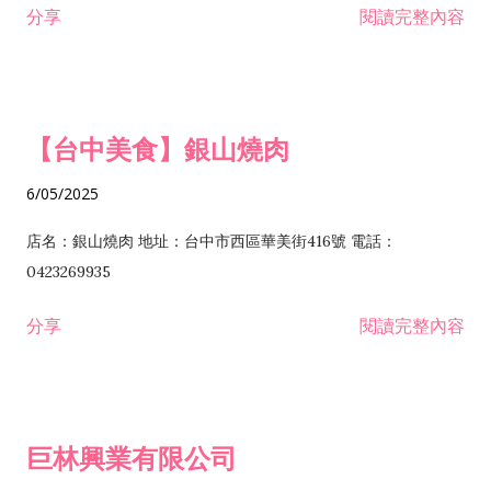
分享
閱讀完整內容
I301030 電子資訊供應服務業 I401010 一般廣告服務業 I501010
安裝工程業 F206020 日常用品零售業 F206040 水器材料零售業
產品設計業 IE01010 電信業務門號代辦業 IZ06010 理貨包裝業
F206060 祭祀用品零售業 F207030 清潔用品零售業 F211010 建
IZ09010 管理系統驗證業 IZ12010 人力派遣業 IZ13010 網路認
材零售業 F213010 電器零售業 F213030 電腦及事務性機器設備
證服務業 IZ15010 市場研究及民意調查業 IZ99990 其他工商服
零售業 F217010 消防安全設備零售業 F218010 資訊軟體零售業
【台中美食】銀山燒肉
務業 J399010 軟體出版業 J601010 藝文服務業 J602010 演藝活
H701010 住宅及大樓開發租售業 H701020 工業廠房開發租售業
動業 J701040 休閒活動場館業 J802010 運動訓練業 JA02010 電
H701050 投資興建公共建設業 H701060 新市鎮、新社區開發業
6/05/2025
器及電子產品修理業 JB01010 會議及展覽服務業 JD01010 工商
H701070 區段徵收及市地重劃代辦業 H701090 都市更新整建維
徵信服務業 JE01010 租賃業 E801010 室內裝潢業 E603010 電
護業 H702010 建築經理業 H703090 不動產買賣業 H703100 不
店名：銀山燒肉 地址：台中市西區華美街416號 電話：
纜安裝工程業 EZ05010 儀器、儀表安裝工程業 F102030 菸酒批
動產租賃業 I103060 管理顧問業 I199990 其他顧問服務業
0423269935
發業 F10...
I301010 資訊軟體服務業 I301020 資料處理服務業 I301030 電子
分享
閱讀完整內容
資訊供應服務業 IF01010 消防安全設備檢修業 JZ99050 仲介服
務業 JZ99990 未分類其他服務業 F201070 花卉零售業 F203010
食品什貨、飲料零售業 F204110 布疋、衣著、鞋、帽、傘、服飾
品零售業 F207200 化學原料零售業 F209060 文教、樂器、育樂
巨林興業有限公司
用品零售業 F215010 首飾及貴金屬零售業 F399040 無店面零售
業 F399990 其他綜合零售業 I301040 第三方支付服務業