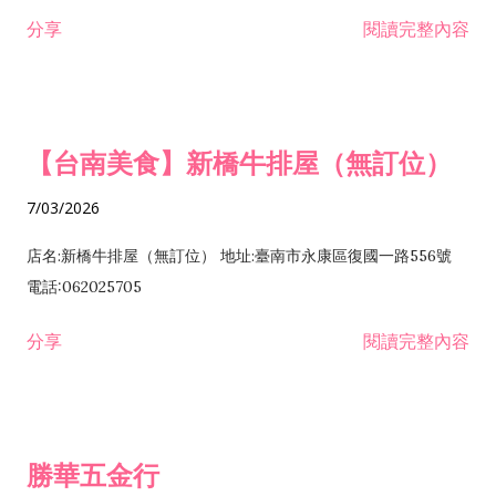
租售業 H701040 特定專業區開發業 H701060 新市鎮、新社區開
分享
閱讀完整內容
發業 H703090 不動產買賣業 H703100 不動產租賃業 I503010
景觀、室內設計業 ZZ99999 除許可業務外，得經營法令非禁止
或限制之業務
【台南美食】新橋牛排屋（無訂位）
7/03/2026
店名:新橋牛排屋（無訂位） 地址:臺南市永康區復國一路556號
電話:062025705
分享
閱讀完整內容
勝華五金行