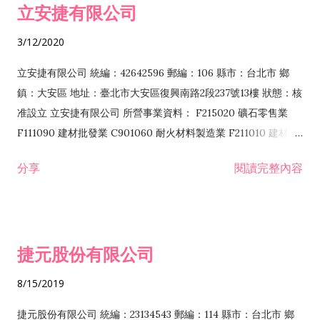
立安捷有限公司
業 F401171 酒類輸入業
3/12/2020
立安捷有限公司 統編：42642596 郵編：106 縣市：台北市 鄉
鎮：大安區 地址：臺北市大安區復興南路2段237號13樓 狀態：核
准設立 立安捷有限公司 所營事業資料： F215020 礦石零售業
F111090 建材批發業 C901060 耐火材料製造業 F211010 建材零
售業 C901070 石材製品製造業 F115020 礦石批發業 C901030
分享
閱讀完整內容
水泥製造業 C901050 水泥及混凝土製品製造業 C901040 預拌混
凝土製造業 E599010 配管工程業 E603110 冷作工程業 E603120
噴砂工程業 E801010 室內裝潢業 E901010 油漆工程業 E903010
防蝕、防銹工程業 EZ99990 其他工程業 F102170 食品什貨批發
捷元股份有限公司
業 F106020 日常用品批發業 F108031 醫療器材批發業 F108040
化粧品批發業 F203010 食品什貨、飲料零售業 F206020 日常用
8/15/2019
品零售業 F208031 醫療器材零售業 F208040 化粧品零售業
F399040 無店面零售業 F399990 其他綜合零售業 F401010 國
捷元股份有限公司 統編：23134543 郵編：114 縣市：台北市 鄉