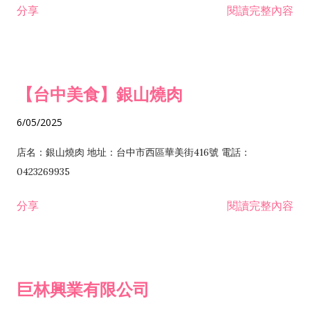
分享
閱讀完整內容
I301030 電子資訊供應服務業 I401010 一般廣告服務業 I501010
安裝工程業 F206020 日常用品零售業 F206040 水器材料零售業
產品設計業 IE01010 電信業務門號代辦業 IZ06010 理貨包裝業
F206060 祭祀用品零售業 F207030 清潔用品零售業 F211010 建
IZ09010 管理系統驗證業 IZ12010 人力派遣業 IZ13010 網路認
材零售業 F213010 電器零售業 F213030 電腦及事務性機器設備
證服務業 IZ15010 市場研究及民意調查業 IZ99990 其他工商服
零售業 F217010 消防安全設備零售業 F218010 資訊軟體零售業
【台中美食】銀山燒肉
務業 J399010 軟體出版業 J601010 藝文服務業 J602010 演藝活
H701010 住宅及大樓開發租售業 H701020 工業廠房開發租售業
動業 J701040 休閒活動場館業 J802010 運動訓練業 JA02010 電
H701050 投資興建公共建設業 H701060 新市鎮、新社區開發業
6/05/2025
器及電子產品修理業 JB01010 會議及展覽服務業 JD01010 工商
H701070 區段徵收及市地重劃代辦業 H701090 都市更新整建維
徵信服務業 JE01010 租賃業 E801010 室內裝潢業 E603010 電
護業 H702010 建築經理業 H703090 不動產買賣業 H703100 不
店名：銀山燒肉 地址：台中市西區華美街416號 電話：
纜安裝工程業 EZ05010 儀器、儀表安裝工程業 F102030 菸酒批
動產租賃業 I103060 管理顧問業 I199990 其他顧問服務業
0423269935
發業 F10...
I301010 資訊軟體服務業 I301020 資料處理服務業 I301030 電子
分享
閱讀完整內容
資訊供應服務業 IF01010 消防安全設備檢修業 JZ99050 仲介服
務業 JZ99990 未分類其他服務業 F201070 花卉零售業 F203010
食品什貨、飲料零售業 F204110 布疋、衣著、鞋、帽、傘、服飾
品零售業 F207200 化學原料零售業 F209060 文教、樂器、育樂
巨林興業有限公司
用品零售業 F215010 首飾及貴金屬零售業 F399040 無店面零售
業 F399990 其他綜合零售業 I301040 第三方支付服務業