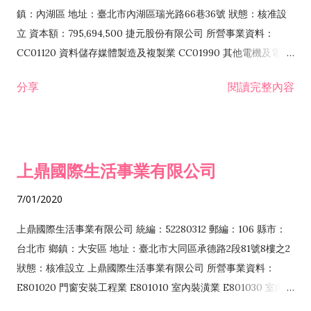
際貿易業 ZZ99999 除許可業務外，得經營法令非禁止或限制之
鎮：內湖區 地址：臺北市內湖區瑞光路66巷36號 狀態：核准設
業務
立 資本額：795,694,500 捷元股份有限公司 所營事業資料：
CC01120 資料儲存媒體製造及複製業 CC01990 其他電機及電子
機械器材製造業 CB01020 事務機器製造業 E601020 電器安裝業
分享
閱讀完整內容
CC01050 資料儲存及處理設備製造業 CC01060 有線通信機械器
材製造業 E605010 電腦設備安裝業 CC01070 無線通信機械器材
製造業 F113020 電器批發業 E701010 電信工程業 CC01080 電
子零組件製造業 CC01110 電腦及其週邊設備製造業 F113050 電
上鼎國際生活事業有限公司
腦及事務性機器設備批發業 F113070 電信器材批發業 F118010
資訊軟體批發業 F119010 電子材料批發業 F213010 電器零售業
7/01/2020
F213030 電腦及事務性機器設備零售業 F213060 電信器材零售
業 F218010 資訊軟體零售業 F219010 電子材料零售業 F399990
上鼎國際生活事業有限公司 統編：52280312 郵編：106 縣市：
其他綜合零售業 F399040 無店面零售業 F401010 國際貿易業
台北市 鄉鎮：大安區 地址：臺北市大同區承德路2段81號8樓之2
F601010 智慧財產權業 G801010 倉儲業 I102010 投資顧問業
狀態：核准設立 上鼎國際生活事業有限公司 所營事業資料：
I103060 管理顧問業 I199990 其他顧問服務業 I105010 藝術品
E801020 門窗安裝工程業 E801010 室內裝潢業 E801030 室內輕
諮詢顧問業 I301010 資訊軟體服務業 I301020 資料處理服務業
鋼架工程業 E801040 玻璃安裝工程業 E801070 廚具、衛浴設備