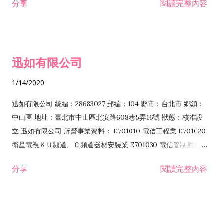
分享
閱讀完整內容
迅如有限公司
1/14/2020
迅如有限公司 統編：28683027 郵編：104 縣市：台北市 鄉鎮：
中山區 地址：臺北市中山區北安路608巷5弄16號 狀態：核准設
立 迅如有限公司 所營事業資料： E701010 電信工程業 E701020
衛星電視ＫＵ頻道、Ｃ頻道器材安裝業 E701030 電信管制射頻器
材裝設工程業 E801010 室內裝潢業 EZ05010 儀器、儀表安裝工
分享
閱讀完整內容
程業 I102010 投資顧問業 I301010 資訊軟體服務業 I301030 電
子資訊供應服務業 F113070 電信器材批發業 F118010 資訊軟體
批發業 F401010 國際貿易業 ZZ99999 除許可業務外，得經營法
令非禁止或限制之業務 F102030 菸酒批發業 F203020 菸酒零售