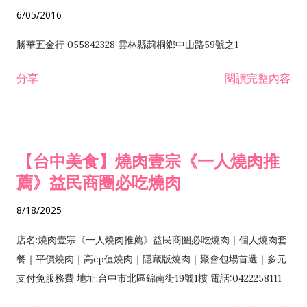
6/05/2016
勝華五金行 055842328 雲林縣莿桐鄉中山路59號之1
分享
閱讀完整內容
【台中美食】燒肉壹宗《一人燒肉推
薦》益民商圈必吃燒肉
8/18/2025
店名:燒肉壹宗《一人燒肉推薦》益民商圈必吃燒肉｜個人燒肉套
餐｜平價燒肉｜高cp值燒肉｜隱藏版燒肉｜聚會包場首選｜多元
支付免服務費 地址:台中市北區錦南街19號1樓 電話:0422258111