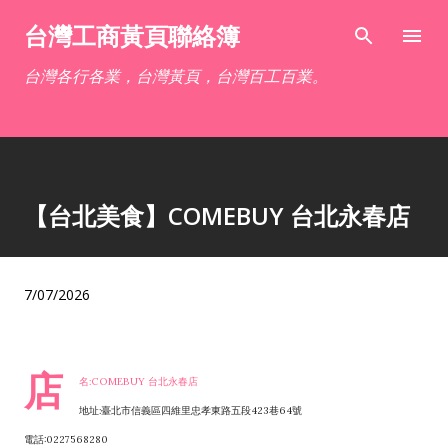
跳到主要內容
台灣工商黃頁聯絡簿
台灣各行各業，台灣黃頁，台灣百工百業。
【台北美食】COMEBUY 台北永春店
7/07/2026
店
名:COMEBUY 台北永春店
地址:臺北市信義區四維里忠孝東路五段423巷64號
電話:0227568280