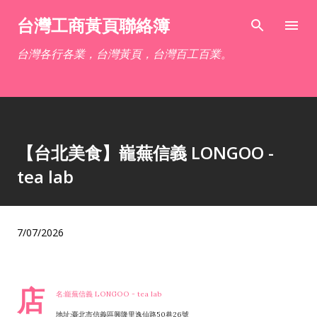
跳到主要內容
台灣工商黃頁聯絡簿
台灣各行各業，台灣黃頁，台灣百工百業。
【台北美食】巃蕪信義 LONGOO -
tea lab
7/07/2026
店
名:巃蕪信義 LONGOO - tea lab
地址:臺北市信義區興隆里逸仙路50巷26號