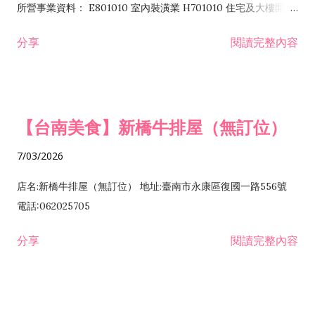
所營事業資料： E801010 室內裝潢業 H701010 住宅及大樓開發
租售業 H701040 特定專業區開發業 H701060 新市鎮、新社區開
分享
閱讀完整內容
發業 H703090 不動產買賣業 H703100 不動產租賃業 I503010
景觀、室內設計業 ZZ99999 除許可業務外，得經營法令非禁止
或限制之業務
【台南美食】新橋牛排屋（無訂位）
7/03/2026
店名:新橋牛排屋（無訂位） 地址:臺南市永康區復國一路556號
電話:062025705
分享
閱讀完整內容