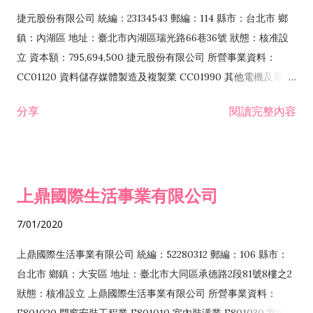
F399040 無店面零售業 F399990 其他綜合零售業 F401010 國
捷元股份有限公司 統編：23134543 郵編：114 縣市：台北市 鄉
際貿易業 ZZ99999 除許可業務外，得經營法令非禁止或限制之
鎮：內湖區 地址：臺北市內湖區瑞光路66巷36號 狀態：核准設
業務
立 資本額：795,694,500 捷元股份有限公司 所營事業資料：
CC01120 資料儲存媒體製造及複製業 CC01990 其他電機及電子
機械器材製造業 CB01020 事務機器製造業 E601020 電器安裝業
分享
閱讀完整內容
CC01050 資料儲存及處理設備製造業 CC01060 有線通信機械器
材製造業 E605010 電腦設備安裝業 CC01070 無線通信機械器材
製造業 F113020 電器批發業 E701010 電信工程業 CC01080 電
子零組件製造業 CC01110 電腦及其週邊設備製造業 F113050 電
上鼎國際生活事業有限公司
腦及事務性機器設備批發業 F113070 電信器材批發業 F118010
資訊軟體批發業 F119010 電子材料批發業 F213010 電器零售業
7/01/2020
F213030 電腦及事務性機器設備零售業 F213060 電信器材零售
業 F218010 資訊軟體零售業 F219010 電子材料零售業 F399990
上鼎國際生活事業有限公司 統編：52280312 郵編：106 縣市：
其他綜合零售業 F399040 無店面零售業 F401010 國際貿易業
台北市 鄉鎮：大安區 地址：臺北市大同區承德路2段81號8樓之2
F601010 智慧財產權業 G801010 倉儲業 I102010 投資顧問業
狀態：核准設立 上鼎國際生活事業有限公司 所營事業資料：
I103060 管理顧問業 I199990 其他顧問服務業 I105010 藝術品