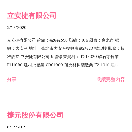
令非禁止或限制之業務 F102030 菸酒批發業 F203020 菸酒零售
立安捷有限公司
業 F401171 酒類輸入業
3/12/2020
立安捷有限公司 統編：42642596 郵編：106 縣市：台北市 鄉
鎮：大安區 地址：臺北市大安區復興南路2段237號13樓 狀態：核
准設立 立安捷有限公司 所營事業資料： F215020 礦石零售業
F111090 建材批發業 C901060 耐火材料製造業 F211010 建材零
售業 C901070 石材製品製造業 F115020 礦石批發業 C901030
分享
閱讀完整內容
水泥製造業 C901050 水泥及混凝土製品製造業 C901040 預拌混
凝土製造業 E599010 配管工程業 E603110 冷作工程業 E603120
噴砂工程業 E801010 室內裝潢業 E901010 油漆工程業 E903010
防蝕、防銹工程業 EZ99990 其他工程業 F102170 食品什貨批發
捷元股份有限公司
業 F106020 日常用品批發業 F108031 醫療器材批發業 F108040
化粧品批發業 F203010 食品什貨、飲料零售業 F206020 日常用
8/15/2019
品零售業 F208031 醫療器材零售業 F208040 化粧品零售業