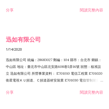
分享
閱讀完整內容
迅如有限公司
1/14/2020
迅如有限公司 統編：28683027 郵編：104 縣市：台北市 鄉鎮：
中山區 地址：臺北市中山區北安路608巷5弄16號 狀態：核准設
立 迅如有限公司 所營事業資料： E701010 電信工程業 E701020
衛星電視ＫＵ頻道、Ｃ頻道器材安裝業 E701030 電信管制射頻器
材裝設工程業 E801010 室內裝潢業 EZ05010 儀器、儀表安裝工
分享
閱讀完整內容
程業 I102010 投資顧問業 I301010 資訊軟體服務業 I301030 電
子資訊供應服務業 F113070 電信器材批發業 F118010 資訊軟體
批發業 F401010 國際貿易業 ZZ99999 除許可業務外，得經營法