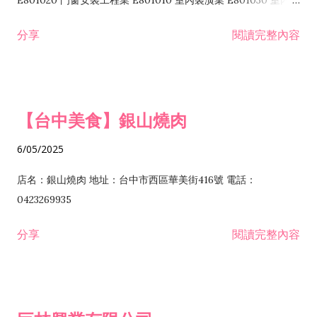
E801020 門窗安裝工程業 E801010 室內裝潢業 E801030 室內輕
諮詢顧問業 I301010 資訊軟體服務業 I301020 資料處理服務業
鋼架工程業 E801040 玻璃安裝工程業 E801070 廚具、衛浴設備
分享
閱讀完整內容
I301030 電子資訊供應服務業 I401010 一般廣告服務業 I501010
安裝工程業 F206020 日常用品零售業 F206040 水器材料零售業
產品設計業 IE01010 電信業務門號代辦業 IZ06010 理貨包裝業
F206060 祭祀用品零售業 F207030 清潔用品零售業 F211010 建
IZ09010 管理系統驗證業 IZ12010 人力派遣業 IZ13010 網路認
材零售業 F213010 電器零售業 F213030 電腦及事務性機器設備
證服務業 IZ15010 市場研究及民意調查業 IZ99990 其他工商服
零售業 F217010 消防安全設備零售業 F218010 資訊軟體零售業
【台中美食】銀山燒肉
務業 J399010 軟體出版業 J601010 藝文服務業 J602010 演藝活
H701010 住宅及大樓開發租售業 H701020 工業廠房開發租售業
動業 J701040 休閒活動場館業 J802010 運動訓練業 JA02010 電
H701050 投資興建公共建設業 H701060 新市鎮、新社區開發業
6/05/2025
器及電子產品修理業 JB01010 會議及展覽服務業 JD01010 工商
H701070 區段徵收及市地重劃代辦業 H701090 都市更新整建維
徵信服務業 JE01010 租賃業 E801010 室內裝潢業 E603010 電
護業 H702010 建築經理業 H703090 不動產買賣業 H703100 不
店名：銀山燒肉 地址：台中市西區華美街416號 電話：
纜安裝工程業 EZ05010 儀器、儀表安裝工程業 F102030 菸酒批
動產租賃業 I103060 管理顧問業 I199990 其他顧問服務業
0423269935
發業 F10...
I301010 資訊軟體服務業 I301020 資料處理服務業 I301030 電子
分享
閱讀完整內容
資訊供應服務業 IF01010 消防安全設備檢修業 JZ99050 仲介服
務業 JZ99990 未分類其他服務業 F201070 花卉零售業 F203010
食品什貨、飲料零售業 F204110 布疋、衣著、鞋、帽、傘、服飾
品零售業 F207200 化學原料零售業 F209060 文教、樂器、育樂