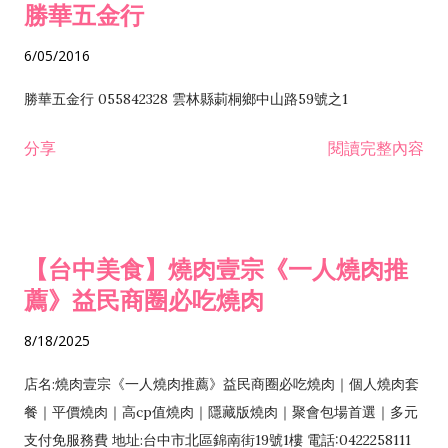
勝華五金行
6/05/2016
勝華五金行 055842328 雲林縣莿桐鄉中山路59號之1
分享
閱讀完整內容
【台中美食】燒肉壹宗《一人燒肉推
薦》益民商圈必吃燒肉
8/18/2025
店名:燒肉壹宗《一人燒肉推薦》益民商圈必吃燒肉｜個人燒肉套
餐｜平價燒肉｜高cp值燒肉｜隱藏版燒肉｜聚會包場首選｜多元
支付免服務費 地址:台中市北區錦南街19號1樓 電話:0422258111