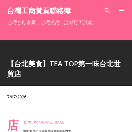
跳到主要內容
台灣工商黃頁聯絡簿
台灣各行各業，台灣黃頁，台灣百工百業。
【台北美食】TEA TOP第一味台北世
貿店
7/07/2026
店
名:TEA TOP第一味台北世貿店
地址:臺北市信義區景聯里吳興街21號