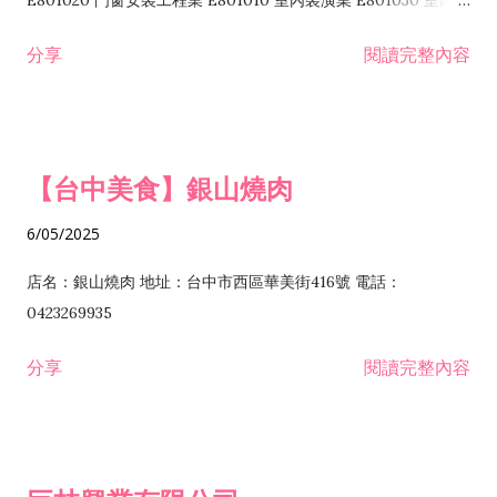
E801020 門窗安裝工程業 E801010 室內裝潢業 E801030 室內輕
諮詢顧問業 I301010 資訊軟體服務業 I301020 資料處理服務業
鋼架工程業 E801040 玻璃安裝工程業 E801070 廚具、衛浴設備
分享
閱讀完整內容
I301030 電子資訊供應服務業 I401010 一般廣告服務業 I501010
安裝工程業 F206020 日常用品零售業 F206040 水器材料零售業
產品設計業 IE01010 電信業務門號代辦業 IZ06010 理貨包裝業
F206060 祭祀用品零售業 F207030 清潔用品零售業 F211010 建
IZ09010 管理系統驗證業 IZ12010 人力派遣業 IZ13010 網路認
材零售業 F213010 電器零售業 F213030 電腦及事務性機器設備
證服務業 IZ15010 市場研究及民意調查業 IZ99990 其他工商服
零售業 F217010 消防安全設備零售業 F218010 資訊軟體零售業
【台中美食】銀山燒肉
務業 J399010 軟體出版業 J601010 藝文服務業 J602010 演藝活
H701010 住宅及大樓開發租售業 H701020 工業廠房開發租售業
動業 J701040 休閒活動場館業 J802010 運動訓練業 JA02010 電
H701050 投資興建公共建設業 H701060 新市鎮、新社區開發業
6/05/2025
器及電子產品修理業 JB01010 會議及展覽服務業 JD01010 工商
H701070 區段徵收及市地重劃代辦業 H701090 都市更新整建維
徵信服務業 JE01010 租賃業 E801010 室內裝潢業 E603010 電
護業 H702010 建築經理業 H703090 不動產買賣業 H703100 不
店名：銀山燒肉 地址：台中市西區華美街416號 電話：
纜安裝工程業 EZ05010 儀器、儀表安裝工程業 F102030 菸酒批
動產租賃業 I103060 管理顧問業 I199990 其他顧問服務業
0423269935
發業 F10...
I301010 資訊軟體服務業 I301020 資料處理服務業 I301030 電子
分享
閱讀完整內容
資訊供應服務業 IF01010 消防安全設備檢修業 JZ99050 仲介服
務業 JZ99990 未分類其他服務業 F201070 花卉零售業 F203010
食品什貨、飲料零售業 F204110 布疋、衣著、鞋、帽、傘、服飾
品零售業 F207200 化學原料零售業 F209060 文教、樂器、育樂