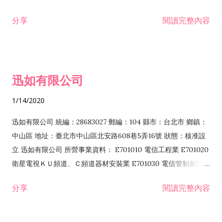
分享
閱讀完整內容
迅如有限公司
1/14/2020
迅如有限公司 統編：28683027 郵編：104 縣市：台北市 鄉鎮：
中山區 地址：臺北市中山區北安路608巷5弄16號 狀態：核准設
立 迅如有限公司 所營事業資料： E701010 電信工程業 E701020
衛星電視ＫＵ頻道、Ｃ頻道器材安裝業 E701030 電信管制射頻器
材裝設工程業 E801010 室內裝潢業 EZ05010 儀器、儀表安裝工
分享
閱讀完整內容
程業 I102010 投資顧問業 I301010 資訊軟體服務業 I301030 電
子資訊供應服務業 F113070 電信器材批發業 F118010 資訊軟體
批發業 F401010 國際貿易業 ZZ99999 除許可業務外，得經營法