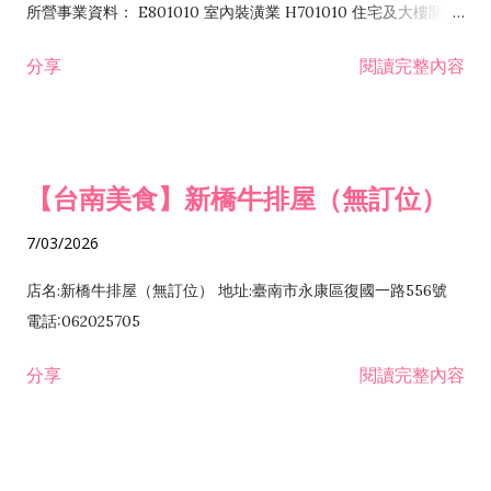
所營事業資料： E801010 室內裝潢業 H701010 住宅及大樓開發
租售業 H701040 特定專業區開發業 H701060 新市鎮、新社區開
分享
閱讀完整內容
發業 H703090 不動產買賣業 H703100 不動產租賃業 I503010
景觀、室內設計業 ZZ99999 除許可業務外，得經營法令非禁止
或限制之業務
【台南美食】新橋牛排屋（無訂位）
7/03/2026
店名:新橋牛排屋（無訂位） 地址:臺南市永康區復國一路556號
電話:062025705
分享
閱讀完整內容