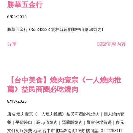
勝華五金行
6/05/2016
勝華五金行 055842328 雲林縣莿桐鄉中山路59號之1
分享
閱讀完整內容
【台中美食】燒肉壹宗《一人燒肉推
薦》益民商圈必吃燒肉
8/18/2025
店名:燒肉壹宗《一人燒肉推薦》益民商圈必吃燒肉｜個人燒肉套
餐｜平價燒肉｜高cp值燒肉｜隱藏版燒肉｜聚會包場首選｜多元
支付免服務費 地址:台中市北區錦南街19號1樓 電話:0422258111