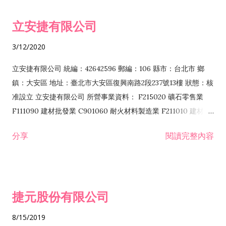
令非禁止或限制之業務 F102030 菸酒批發業 F203020 菸酒零售
立安捷有限公司
業 F401171 酒類輸入業
3/12/2020
立安捷有限公司 統編：42642596 郵編：106 縣市：台北市 鄉
鎮：大安區 地址：臺北市大安區復興南路2段237號13樓 狀態：核
准設立 立安捷有限公司 所營事業資料： F215020 礦石零售業
F111090 建材批發業 C901060 耐火材料製造業 F211010 建材零
售業 C901070 石材製品製造業 F115020 礦石批發業 C901030
分享
閱讀完整內容
水泥製造業 C901050 水泥及混凝土製品製造業 C901040 預拌混
凝土製造業 E599010 配管工程業 E603110 冷作工程業 E603120
噴砂工程業 E801010 室內裝潢業 E901010 油漆工程業 E903010
防蝕、防銹工程業 EZ99990 其他工程業 F102170 食品什貨批發
捷元股份有限公司
業 F106020 日常用品批發業 F108031 醫療器材批發業 F108040
化粧品批發業 F203010 食品什貨、飲料零售業 F206020 日常用
8/15/2019
品零售業 F208031 醫療器材零售業 F208040 化粧品零售業