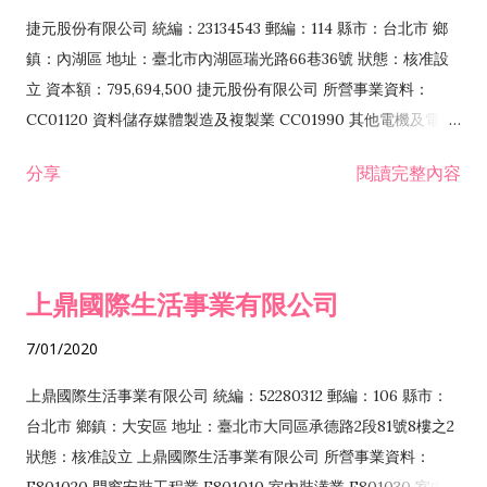
F399040 無店面零售業 F399990 其他綜合零售業 F401010 國
捷元股份有限公司 統編：23134543 郵編：114 縣市：台北市 鄉
際貿易業 ZZ99999 除許可業務外，得經營法令非禁止或限制之
鎮：內湖區 地址：臺北市內湖區瑞光路66巷36號 狀態：核准設
業務
立 資本額：795,694,500 捷元股份有限公司 所營事業資料：
CC01120 資料儲存媒體製造及複製業 CC01990 其他電機及電子
機械器材製造業 CB01020 事務機器製造業 E601020 電器安裝業
分享
閱讀完整內容
CC01050 資料儲存及處理設備製造業 CC01060 有線通信機械器
材製造業 E605010 電腦設備安裝業 CC01070 無線通信機械器材
製造業 F113020 電器批發業 E701010 電信工程業 CC01080 電
子零組件製造業 CC01110 電腦及其週邊設備製造業 F113050 電
上鼎國際生活事業有限公司
腦及事務性機器設備批發業 F113070 電信器材批發業 F118010
資訊軟體批發業 F119010 電子材料批發業 F213010 電器零售業
7/01/2020
F213030 電腦及事務性機器設備零售業 F213060 電信器材零售
業 F218010 資訊軟體零售業 F219010 電子材料零售業 F399990
上鼎國際生活事業有限公司 統編：52280312 郵編：106 縣市：
其他綜合零售業 F399040 無店面零售業 F401010 國際貿易業
台北市 鄉鎮：大安區 地址：臺北市大同區承德路2段81號8樓之2
F601010 智慧財產權業 G801010 倉儲業 I102010 投資顧問業
狀態：核准設立 上鼎國際生活事業有限公司 所營事業資料：
I103060 管理顧問業 I199990 其他顧問服務業 I105010 藝術品