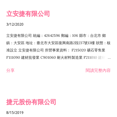
令非禁止或限制之業務 F102030 菸酒批發業 F203020 菸酒零售
立安捷有限公司
業 F401171 酒類輸入業
3/12/2020
立安捷有限公司 統編：42642596 郵編：106 縣市：台北市 鄉
鎮：大安區 地址：臺北市大安區復興南路2段237號13樓 狀態：核
准設立 立安捷有限公司 所營事業資料： F215020 礦石零售業
F111090 建材批發業 C901060 耐火材料製造業 F211010 建材零
售業 C901070 石材製品製造業 F115020 礦石批發業 C901030
分享
閱讀完整內容
水泥製造業 C901050 水泥及混凝土製品製造業 C901040 預拌混
凝土製造業 E599010 配管工程業 E603110 冷作工程業 E603120
噴砂工程業 E801010 室內裝潢業 E901010 油漆工程業 E903010
防蝕、防銹工程業 EZ99990 其他工程業 F102170 食品什貨批發
捷元股份有限公司
業 F106020 日常用品批發業 F108031 醫療器材批發業 F108040
化粧品批發業 F203010 食品什貨、飲料零售業 F206020 日常用
8/15/2019
品零售業 F208031 醫療器材零售業 F208040 化粧品零售業