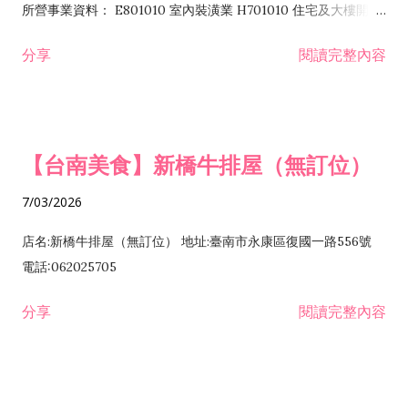
所營事業資料： E801010 室內裝潢業 H701010 住宅及大樓開發
租售業 H701040 特定專業區開發業 H701060 新市鎮、新社區開
分享
閱讀完整內容
發業 H703090 不動產買賣業 H703100 不動產租賃業 I503010
景觀、室內設計業 ZZ99999 除許可業務外，得經營法令非禁止
或限制之業務
【台南美食】新橋牛排屋（無訂位）
7/03/2026
店名:新橋牛排屋（無訂位） 地址:臺南市永康區復國一路556號
電話:062025705
分享
閱讀完整內容