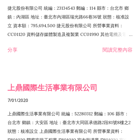
F399040 無店面零售業 F399990 其他綜合零售業 F401010 國
捷元股份有限公司 統編：23134543 郵編：114 縣市：台北市 鄉
際貿易業 ZZ99999 除許可業務外，得經營法令非禁止或限制之
鎮：內湖區 地址：臺北市內湖區瑞光路66巷36號 狀態：核准設
業務
立 資本額：795,694,500 捷元股份有限公司 所營事業資料：
CC01120 資料儲存媒體製造及複製業 CC01990 其他電機及電子
機械器材製造業 CB01020 事務機器製造業 E601020 電器安裝業
分享
閱讀完整內容
CC01050 資料儲存及處理設備製造業 CC01060 有線通信機械器
材製造業 E605010 電腦設備安裝業 CC01070 無線通信機械器材
製造業 F113020 電器批發業 E701010 電信工程業 CC01080 電
子零組件製造業 CC01110 電腦及其週邊設備製造業 F113050 電
上鼎國際生活事業有限公司
腦及事務性機器設備批發業 F113070 電信器材批發業 F118010
資訊軟體批發業 F119010 電子材料批發業 F213010 電器零售業
7/01/2020
F213030 電腦及事務性機器設備零售業 F213060 電信器材零售
業 F218010 資訊軟體零售業 F219010 電子材料零售業 F399990
上鼎國際生活事業有限公司 統編：52280312 郵編：106 縣市：
其他綜合零售業 F399040 無店面零售業 F401010 國際貿易業
台北市 鄉鎮：大安區 地址：臺北市大同區承德路2段81號8樓之2
F601010 智慧財產權業 G801010 倉儲業 I102010 投資顧問業
狀態：核准設立 上鼎國際生活事業有限公司 所營事業資料：
I103060 管理顧問業 I199990 其他顧問服務業 I105010 藝術品