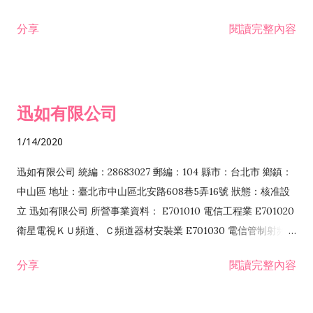
分享
閱讀完整內容
迅如有限公司
1/14/2020
迅如有限公司 統編：28683027 郵編：104 縣市：台北市 鄉鎮：
中山區 地址：臺北市中山區北安路608巷5弄16號 狀態：核准設
立 迅如有限公司 所營事業資料： E701010 電信工程業 E701020
衛星電視ＫＵ頻道、Ｃ頻道器材安裝業 E701030 電信管制射頻器
材裝設工程業 E801010 室內裝潢業 EZ05010 儀器、儀表安裝工
分享
閱讀完整內容
程業 I102010 投資顧問業 I301010 資訊軟體服務業 I301030 電
子資訊供應服務業 F113070 電信器材批發業 F118010 資訊軟體
批發業 F401010 國際貿易業 ZZ99999 除許可業務外，得經營法