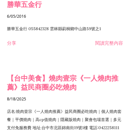
勝華五金行
6/05/2016
勝華五金行 055842328 雲林縣莿桐鄉中山路59號之1
分享
閱讀完整內容
【台中美食】燒肉壹宗《一人燒肉推
薦》益民商圈必吃燒肉
8/18/2025
店名:燒肉壹宗《一人燒肉推薦》益民商圈必吃燒肉｜個人燒肉套
餐｜平價燒肉｜高cp值燒肉｜隱藏版燒肉｜聚會包場首選｜多元
支付免服務費 地址:台中市北區錦南街19號1樓 電話:0422258111