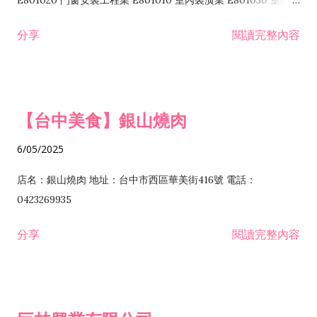
E801020 門窗安裝工程業 E801010 室內裝潢業 E801030 室內輕
諮詢顧問業 I301010 資訊軟體服務業 I301020 資料處理服務業
鋼架工程業 E801040 玻璃安裝工程業 E801070 廚具、衛浴設備
分享
閱讀完整內容
I301030 電子資訊供應服務業 I401010 一般廣告服務業 I501010
安裝工程業 F206020 日常用品零售業 F206040 水器材料零售業
產品設計業 IE01010 電信業務門號代辦業 IZ06010 理貨包裝業
F206060 祭祀用品零售業 F207030 清潔用品零售業 F211010 建
IZ09010 管理系統驗證業 IZ12010 人力派遣業 IZ13010 網路認
材零售業 F213010 電器零售業 F213030 電腦及事務性機器設備
證服務業 IZ15010 市場研究及民意調查業 IZ99990 其他工商服
零售業 F217010 消防安全設備零售業 F218010 資訊軟體零售業
【台中美食】銀山燒肉
務業 J399010 軟體出版業 J601010 藝文服務業 J602010 演藝活
H701010 住宅及大樓開發租售業 H701020 工業廠房開發租售業
動業 J701040 休閒活動場館業 J802010 運動訓練業 JA02010 電
H701050 投資興建公共建設業 H701060 新市鎮、新社區開發業
6/05/2025
器及電子產品修理業 JB01010 會議及展覽服務業 JD01010 工商
H701070 區段徵收及市地重劃代辦業 H701090 都市更新整建維
徵信服務業 JE01010 租賃業 E801010 室內裝潢業 E603010 電
護業 H702010 建築經理業 H703090 不動產買賣業 H703100 不
店名：銀山燒肉 地址：台中市西區華美街416號 電話：
纜安裝工程業 EZ05010 儀器、儀表安裝工程業 F102030 菸酒批
動產租賃業 I103060 管理顧問業 I199990 其他顧問服務業
0423269935
發業 F10...
I301010 資訊軟體服務業 I301020 資料處理服務業 I301030 電子
分享
閱讀完整內容
資訊供應服務業 IF01010 消防安全設備檢修業 JZ99050 仲介服
務業 JZ99990 未分類其他服務業 F201070 花卉零售業 F203010
食品什貨、飲料零售業 F204110 布疋、衣著、鞋、帽、傘、服飾
品零售業 F207200 化學原料零售業 F209060 文教、樂器、育樂