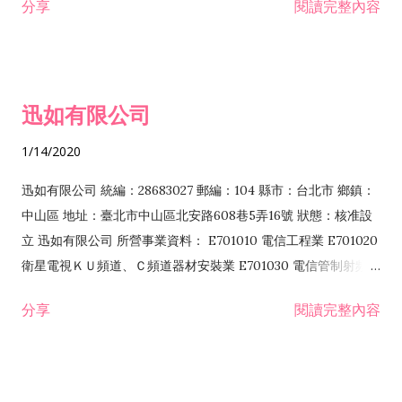
分享
閱讀完整內容
迅如有限公司
1/14/2020
迅如有限公司 統編：28683027 郵編：104 縣市：台北市 鄉鎮：
中山區 地址：臺北市中山區北安路608巷5弄16號 狀態：核准設
立 迅如有限公司 所營事業資料： E701010 電信工程業 E701020
衛星電視ＫＵ頻道、Ｃ頻道器材安裝業 E701030 電信管制射頻器
材裝設工程業 E801010 室內裝潢業 EZ05010 儀器、儀表安裝工
分享
閱讀完整內容
程業 I102010 投資顧問業 I301010 資訊軟體服務業 I301030 電
子資訊供應服務業 F113070 電信器材批發業 F118010 資訊軟體
批發業 F401010 國際貿易業 ZZ99999 除許可業務外，得經營法
令非禁止或限制之業務 F102030 菸酒批發業 F203020 菸酒零售