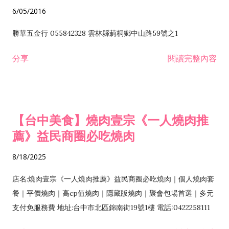
6/05/2016
勝華五金行 055842328 雲林縣莿桐鄉中山路59號之1
分享
閱讀完整內容
【台中美食】燒肉壹宗《一人燒肉推
薦》益民商圈必吃燒肉
8/18/2025
店名:燒肉壹宗《一人燒肉推薦》益民商圈必吃燒肉｜個人燒肉套
餐｜平價燒肉｜高cp值燒肉｜隱藏版燒肉｜聚會包場首選｜多元
支付免服務費 地址:台中市北區錦南街19號1樓 電話:0422258111