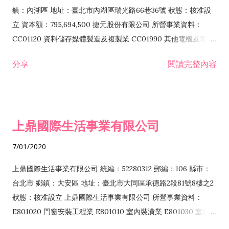
際貿易業 ZZ99999 除許可業務外，得經營法令非禁止或限制之
鎮：內湖區 地址：臺北市內湖區瑞光路66巷36號 狀態：核准設
業務
立 資本額：795,694,500 捷元股份有限公司 所營事業資料：
CC01120 資料儲存媒體製造及複製業 CC01990 其他電機及電子
機械器材製造業 CB01020 事務機器製造業 E601020 電器安裝業
分享
閱讀完整內容
CC01050 資料儲存及處理設備製造業 CC01060 有線通信機械器
材製造業 E605010 電腦設備安裝業 CC01070 無線通信機械器材
製造業 F113020 電器批發業 E701010 電信工程業 CC01080 電
子零組件製造業 CC01110 電腦及其週邊設備製造業 F113050 電
上鼎國際生活事業有限公司
腦及事務性機器設備批發業 F113070 電信器材批發業 F118010
資訊軟體批發業 F119010 電子材料批發業 F213010 電器零售業
7/01/2020
F213030 電腦及事務性機器設備零售業 F213060 電信器材零售
業 F218010 資訊軟體零售業 F219010 電子材料零售業 F399990
上鼎國際生活事業有限公司 統編：52280312 郵編：106 縣市：
其他綜合零售業 F399040 無店面零售業 F401010 國際貿易業
台北市 鄉鎮：大安區 地址：臺北市大同區承德路2段81號8樓之2
F601010 智慧財產權業 G801010 倉儲業 I102010 投資顧問業
狀態：核准設立 上鼎國際生活事業有限公司 所營事業資料：
I103060 管理顧問業 I199990 其他顧問服務業 I105010 藝術品
E801020 門窗安裝工程業 E801010 室內裝潢業 E801030 室內輕
諮詢顧問業 I301010 資訊軟體服務業 I301020 資料處理服務業
鋼架工程業 E801040 玻璃安裝工程業 E801070 廚具、衛浴設備