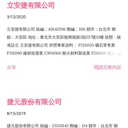
立安捷有限公司
業 F401171 酒類輸入業
3/12/2020
立安捷有限公司 統編：42642596 郵編：106 縣市：台北市 鄉
鎮：大安區 地址：臺北市大安區復興南路2段237號13樓 狀態：核
准設立 立安捷有限公司 所營事業資料： F215020 礦石零售業
F111090 建材批發業 C901060 耐火材料製造業 F211010 建材零
售業 C901070 石材製品製造業 F115020 礦石批發業 C901030
分享
閱讀完整內容
水泥製造業 C901050 水泥及混凝土製品製造業 C901040 預拌混
凝土製造業 E599010 配管工程業 E603110 冷作工程業 E603120
噴砂工程業 E801010 室內裝潢業 E901010 油漆工程業 E903010
防蝕、防銹工程業 EZ99990 其他工程業 F102170 食品什貨批發
捷元股份有限公司
業 F106020 日常用品批發業 F108031 醫療器材批發業 F108040
化粧品批發業 F203010 食品什貨、飲料零售業 F206020 日常用
8/15/2019
品零售業 F208031 醫療器材零售業 F208040 化粧品零售業
F399040 無店面零售業 F399990 其他綜合零售業 F401010 國
捷元股份有限公司 統編：23134543 郵編：114 縣市：台北市 鄉