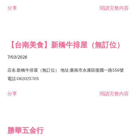
租售業 H701040 特定專業區開發業 H701060 新市鎮、新社區開
分享
閱讀完整內容
發業 H703090 不動產買賣業 H703100 不動產租賃業 I503010
景觀、室內設計業 ZZ99999 除許可業務外，得經營法令非禁止
或限制之業務
【台南美食】新橋牛排屋（無訂位）
7/03/2026
店名:新橋牛排屋（無訂位） 地址:臺南市永康區復國一路556號
電話:062025705
分享
閱讀完整內容
勝華五金行