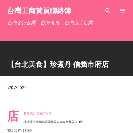
跳到主要內容
台灣工商黃頁聯絡簿
台灣各行各業，台灣黃頁，台灣百工百業。
【台北美食】珍煮丹 信義市府店
7/07/2026
店
名:珍煮丹 信義市府店
地址:臺北市信義區興雅里忠孝東路五段17-1號
電話:0227423896