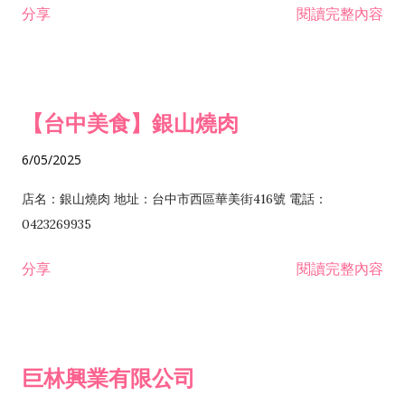
分享
閱讀完整內容
I301030 電子資訊供應服務業 I401010 一般廣告服務業 I501010
安裝工程業 F206020 日常用品零售業 F206040 水器材料零售業
產品設計業 IE01010 電信業務門號代辦業 IZ06010 理貨包裝業
F206060 祭祀用品零售業 F207030 清潔用品零售業 F211010 建
IZ09010 管理系統驗證業 IZ12010 人力派遣業 IZ13010 網路認
材零售業 F213010 電器零售業 F213030 電腦及事務性機器設備
證服務業 IZ15010 市場研究及民意調查業 IZ99990 其他工商服
零售業 F217010 消防安全設備零售業 F218010 資訊軟體零售業
【台中美食】銀山燒肉
務業 J399010 軟體出版業 J601010 藝文服務業 J602010 演藝活
H701010 住宅及大樓開發租售業 H701020 工業廠房開發租售業
動業 J701040 休閒活動場館業 J802010 運動訓練業 JA02010 電
H701050 投資興建公共建設業 H701060 新市鎮、新社區開發業
6/05/2025
器及電子產品修理業 JB01010 會議及展覽服務業 JD01010 工商
H701070 區段徵收及市地重劃代辦業 H701090 都市更新整建維
徵信服務業 JE01010 租賃業 E801010 室內裝潢業 E603010 電
護業 H702010 建築經理業 H703090 不動產買賣業 H703100 不
店名：銀山燒肉 地址：台中市西區華美街416號 電話：
纜安裝工程業 EZ05010 儀器、儀表安裝工程業 F102030 菸酒批
動產租賃業 I103060 管理顧問業 I199990 其他顧問服務業
0423269935
發業 F10...
I301010 資訊軟體服務業 I301020 資料處理服務業 I301030 電子
分享
閱讀完整內容
資訊供應服務業 IF01010 消防安全設備檢修業 JZ99050 仲介服
務業 JZ99990 未分類其他服務業 F201070 花卉零售業 F203010
食品什貨、飲料零售業 F204110 布疋、衣著、鞋、帽、傘、服飾
品零售業 F207200 化學原料零售業 F209060 文教、樂器、育樂
巨林興業有限公司
用品零售業 F215010 首飾及貴金屬零售業 F399040 無店面零售
業 F399990 其他綜合零售業 I301040 第三方支付服務業