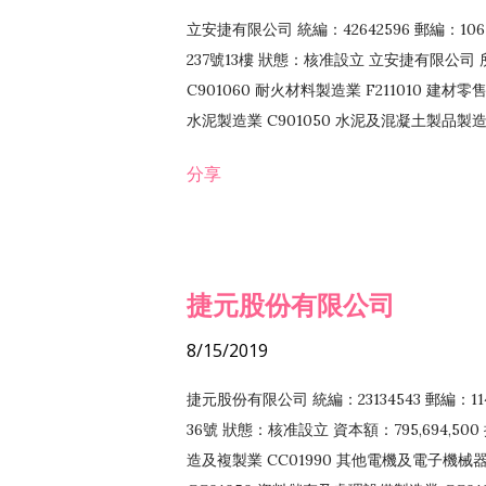
立安捷有限公司 統編：42642596 郵編：
237號13樓 狀態：核准設立 立安捷有限公司 所
C901060 耐火材料製造業 F211010 建材零售
水泥製造業 C901050 水泥及混凝土製品製造業 
冷作工程業 E603120 噴砂工程業 E801010
分享
EZ99990 其他工程業 F102170 食品什貨批
F108040 化粧品批發業 F203010 食品什
業 F208040 化粧品零售業 F399040 無店
ZZ99999 除許可業務外，得經營法令非禁
捷元股份有限公司
8/15/2019
捷元股份有限公司 統編：23134543 郵編
36號 狀態：核准設立 資本額：795,694,5
造及複製業 CC01990 其他電機及電子機械器材