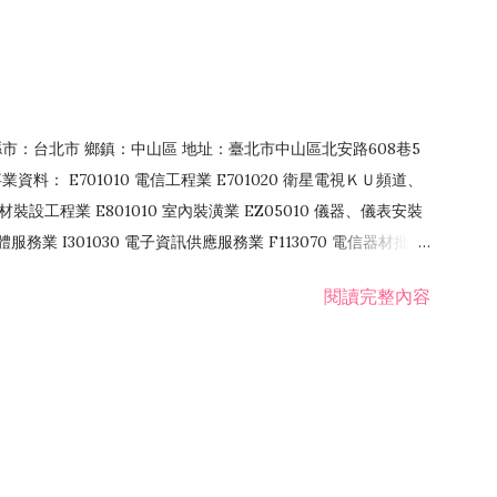
4 縣市：台北市 鄉鎮：中山區 地址：臺北市中山區北安路608巷5
資料： E701010 電信工程業 E701020 衛星電視ＫＵ頻道、
裝設工程業 E801010 室內裝潢業 EZ05010 儀器、儀表安裝
訊軟體服務業 I301030 電子資訊供應服務業 F113070 電信器材批發
 國際貿易業 ZZ99999 除許可業務外，得經營法令非禁止或限制之業
閱讀完整內容
業 F401171 酒類輸入業