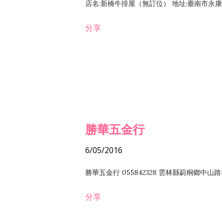
店名:新橋牛排屋（無訂位） 地址:臺南市永康區復
分享
勝華五金行
6/05/2016
勝華五金行 055842328 雲林縣莿桐鄉中山路
分享