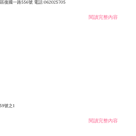
國一路556號 電話:062025705
閱讀完整內容
59號之1
閱讀完整內容