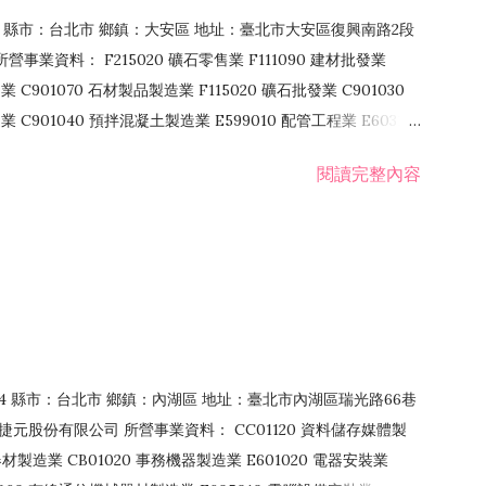
106 縣市：台北市 鄉鎮：大安區 地址：臺北市大安區復興南路2段
營事業資料： F215020 礦石零售業 F111090 建材批發業
業 C901070 石材製品製造業 F115020 礦石批發業 C901030
C901040 預拌混凝土製造業 E599010 配管工程業 E603110
 室內裝潢業 E901010 油漆工程業 E903010 防蝕、防銹工程業
閱讀完整內容
發業 F106020 日常用品批發業 F108031 醫療器材批發業
貨、飲料零售業 F206020 日常用品零售業 F208031 醫療器材零售
面零售業 F399990 其他綜合零售業 F401010 國際貿易業
止或限制之業務
：114 縣市：台北市 鄉鎮：內湖區 地址：臺北市內湖區瑞光路66巷
00 捷元股份有限公司 所營事業資料： CC01120 資料儲存媒體製
製造業 CB01020 事務機器製造業 E601020 電器安裝業