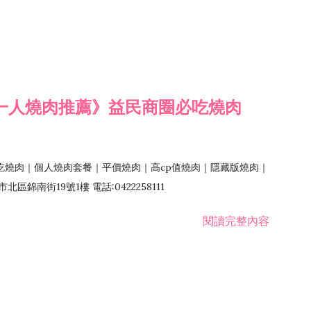
一人燒肉推薦》益民商圈必吃燒肉
吃燒肉｜個人燒肉套餐｜平價燒肉｜高cp值燒肉｜隱藏版燒肉｜
錦南街19號1樓 電話:0422258111
閱讀完整內容