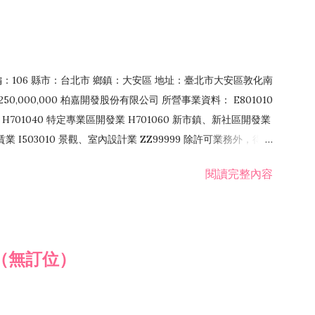
郵編：106 縣市：台北市 鄉鎮：大安區 地址：臺北市大安區敦化南
50,000,000 柏嘉開發股份有限公司 所營事業資料： E801010
H701040 特定專業區開發業 H701060 新市鎮、新社區開發業
租賃業 I503010 景觀、室內設計業 ZZ99999 除許可業務外，得經
閱讀完整內容
（無訂位）