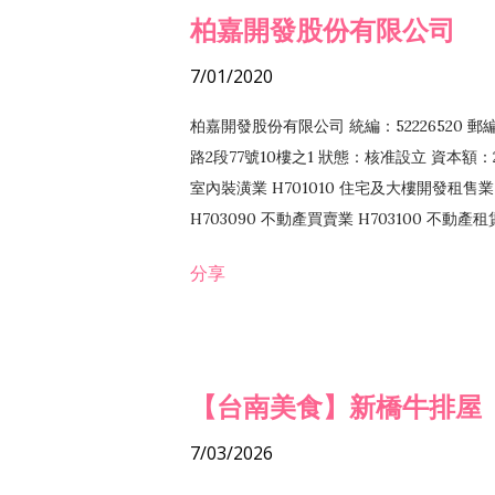
柏嘉開發股份有限公司
7/01/2020
柏嘉開發股份有限公司 統編：52226520 
路2段77號10樓之1 狀態：核准設立 資本額：2
室內裝潢業 H701010 住宅及大樓開發租售業 
H703090 不動產買賣業 H703100 不動產
營法令非禁止或限制之業務
分享
【台南美食】新橋牛排屋
7/03/2026