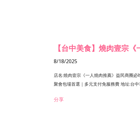
【台中美食】燒肉壹宗《
8/18/2025
店名:燒肉壹宗《一人燒肉推薦》益民商圈必
聚會包場首選｜多元支付免服務費 地址:台中市北區
分享