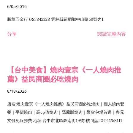
6/05/2016
勝華五金行 055842328 雲林縣莿桐鄉中山路59號之1
分享
閱讀完整內容
【台中美食】燒肉壹宗《一人燒肉推
薦》益民商圈必吃燒肉
8/18/2025
店名:燒肉壹宗《一人燒肉推薦》益民商圈必吃燒肉｜個人燒肉套
餐｜平價燒肉｜高cp值燒肉｜隱藏版燒肉｜聚會包場首選｜多元
支付免服務費 地址:台中市北區錦南街19號1樓 電話:0422258111