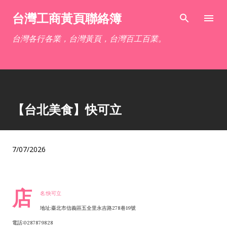
跳到主要內容
台灣工商黃頁聯絡簿
台灣各行各業，台灣黃頁，台灣百工百業。
【台北美食】快可立
7/07/2026
店
名:快可立
地址:臺北市信義區五全里永吉路278巷19號
電話:0287879828