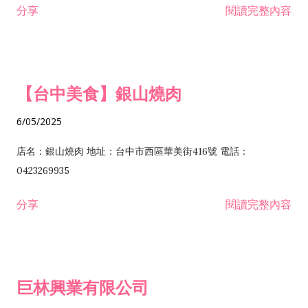
分享
閱讀完整內容
I301030 電子資訊供應服務業 I401010 一般廣告服務業 I501010
安裝工程業 F206020 日常用品零售業 F206040 水器材料零售業
產品設計業 IE01010 電信業務門號代辦業 IZ06010 理貨包裝業
F206060 祭祀用品零售業 F207030 清潔用品零售業 F211010 建
IZ09010 管理系統驗證業 IZ12010 人力派遣業 IZ13010 網路認
材零售業 F213010 電器零售業 F213030 電腦及事務性機器設備
證服務業 IZ15010 市場研究及民意調查業 IZ99990 其他工商服
零售業 F217010 消防安全設備零售業 F218010 資訊軟體零售業
【台中美食】銀山燒肉
務業 J399010 軟體出版業 J601010 藝文服務業 J602010 演藝活
H701010 住宅及大樓開發租售業 H701020 工業廠房開發租售業
動業 J701040 休閒活動場館業 J802010 運動訓練業 JA02010 電
H701050 投資興建公共建設業 H701060 新市鎮、新社區開發業
6/05/2025
器及電子產品修理業 JB01010 會議及展覽服務業 JD01010 工商
H701070 區段徵收及市地重劃代辦業 H701090 都市更新整建維
徵信服務業 JE01010 租賃業 E801010 室內裝潢業 E603010 電
護業 H702010 建築經理業 H703090 不動產買賣業 H703100 不
店名：銀山燒肉 地址：台中市西區華美街416號 電話：
纜安裝工程業 EZ05010 儀器、儀表安裝工程業 F102030 菸酒批
動產租賃業 I103060 管理顧問業 I199990 其他顧問服務業
0423269935
發業 F10...
I301010 資訊軟體服務業 I301020 資料處理服務業 I301030 電子
分享
閱讀完整內容
資訊供應服務業 IF01010 消防安全設備檢修業 JZ99050 仲介服
務業 JZ99990 未分類其他服務業 F201070 花卉零售業 F203010
食品什貨、飲料零售業 F204110 布疋、衣著、鞋、帽、傘、服飾
品零售業 F207200 化學原料零售業 F209060 文教、樂器、育樂
巨林興業有限公司
用品零售業 F215010 首飾及貴金屬零售業 F399040 無店面零售
業 F399990 其他綜合零售業 I301040 第三方支付服務業