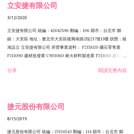
立安捷有限公司
業 F401171 酒類輸入業
3/12/2020
立安捷有限公司 統編：42642596 郵編：106 縣市：台北市 鄉
鎮：大安區 地址：臺北市大安區復興南路2段237號13樓 狀態：核
准設立 立安捷有限公司 所營事業資料： F215020 礦石零售業
F111090 建材批發業 C901060 耐火材料製造業 F211010 建材零
售業 C901070 石材製品製造業 F115020 礦石批發業 C901030
分享
閱讀完整內容
水泥製造業 C901050 水泥及混凝土製品製造業 C901040 預拌混
凝土製造業 E599010 配管工程業 E603110 冷作工程業 E603120
噴砂工程業 E801010 室內裝潢業 E901010 油漆工程業 E903010
防蝕、防銹工程業 EZ99990 其他工程業 F102170 食品什貨批發
捷元股份有限公司
業 F106020 日常用品批發業 F108031 醫療器材批發業 F108040
化粧品批發業 F203010 食品什貨、飲料零售業 F206020 日常用
8/15/2019
品零售業 F208031 醫療器材零售業 F208040 化粧品零售業
F399040 無店面零售業 F399990 其他綜合零售業 F401010 國
捷元股份有限公司 統編：23134543 郵編：114 縣市：台北市 鄉