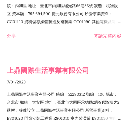
際貿易業 ZZ99999 除許可業務外，得經營法令非禁止或限制之
鎮：內湖區 地址：臺北市內湖區瑞光路66巷36號 狀態：核准設
業務
立 資本額：795,694,500 捷元股份有限公司 所營事業資料：
CC01120 資料儲存媒體製造及複製業 CC01990 其他電機及電子
機械器材製造業 CB01020 事務機器製造業 E601020 電器安裝業
分享
閱讀完整內容
CC01050 資料儲存及處理設備製造業 CC01060 有線通信機械器
材製造業 E605010 電腦設備安裝業 CC01070 無線通信機械器材
製造業 F113020 電器批發業 E701010 電信工程業 CC01080 電
子零組件製造業 CC01110 電腦及其週邊設備製造業 F113050 電
上鼎國際生活事業有限公司
腦及事務性機器設備批發業 F113070 電信器材批發業 F118010
資訊軟體批發業 F119010 電子材料批發業 F213010 電器零售業
7/01/2020
F213030 電腦及事務性機器設備零售業 F213060 電信器材零售
業 F218010 資訊軟體零售業 F219010 電子材料零售業 F399990
上鼎國際生活事業有限公司 統編：52280312 郵編：106 縣市：
其他綜合零售業 F399040 無店面零售業 F401010 國際貿易業
台北市 鄉鎮：大安區 地址：臺北市大同區承德路2段81號8樓之2
F601010 智慧財產權業 G801010 倉儲業 I102010 投資顧問業
狀態：核准設立 上鼎國際生活事業有限公司 所營事業資料：
I103060 管理顧問業 I199990 其他顧問服務業 I105010 藝術品
E801020 門窗安裝工程業 E801010 室內裝潢業 E801030 室內輕
諮詢顧問業 I301010 資訊軟體服務業 I301020 資料處理服務業
鋼架工程業 E801040 玻璃安裝工程業 E801070 廚具、衛浴設備