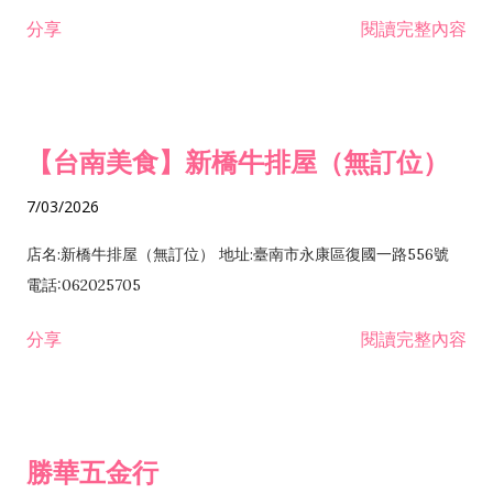
租售業 H701040 特定專業區開發業 H701060 新市鎮、新社區開
分享
閱讀完整內容
發業 H703090 不動產買賣業 H703100 不動產租賃業 I503010
景觀、室內設計業 ZZ99999 除許可業務外，得經營法令非禁止
或限制之業務
【台南美食】新橋牛排屋（無訂位）
7/03/2026
店名:新橋牛排屋（無訂位） 地址:臺南市永康區復國一路556號
電話:062025705
分享
閱讀完整內容
勝華五金行