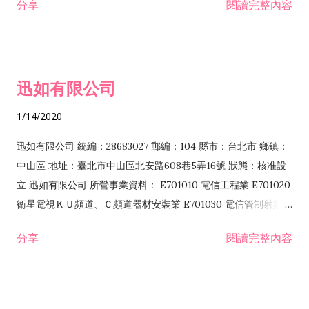
分享
閱讀完整內容
迅如有限公司
1/14/2020
迅如有限公司 統編：28683027 郵編：104 縣市：台北市 鄉鎮：
中山區 地址：臺北市中山區北安路608巷5弄16號 狀態：核准設
立 迅如有限公司 所營事業資料： E701010 電信工程業 E701020
衛星電視ＫＵ頻道、Ｃ頻道器材安裝業 E701030 電信管制射頻器
材裝設工程業 E801010 室內裝潢業 EZ05010 儀器、儀表安裝工
分享
閱讀完整內容
程業 I102010 投資顧問業 I301010 資訊軟體服務業 I301030 電
子資訊供應服務業 F113070 電信器材批發業 F118010 資訊軟體
批發業 F401010 國際貿易業 ZZ99999 除許可業務外，得經營法
令非禁止或限制之業務 F102030 菸酒批發業 F203020 菸酒零售