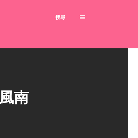
搜尋
微風南