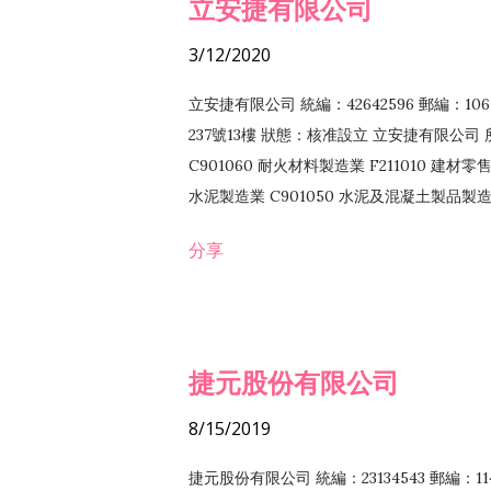
立安捷有限公司
3/12/2020
立安捷有限公司 統編：42642596 郵編：
237號13樓 狀態：核准設立 立安捷有限公司 所
C901060 耐火材料製造業 F211010 建材零售
水泥製造業 C901050 水泥及混凝土製品製造業 
冷作工程業 E603120 噴砂工程業 E801010
分享
EZ99990 其他工程業 F102170 食品什貨批
F108040 化粧品批發業 F203010 食品什
業 F208040 化粧品零售業 F399040 無店
ZZ99999 除許可業務外，得經營法令非禁
捷元股份有限公司
8/15/2019
捷元股份有限公司 統編：23134543 郵編