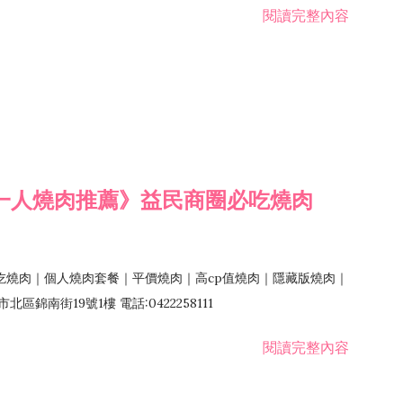
閱讀完整內容
一人燒肉推薦》益民商圈必吃燒肉
吃燒肉｜個人燒肉套餐｜平價燒肉｜高cp值燒肉｜隱藏版燒肉｜
錦南街19號1樓 電話:0422258111
閱讀完整內容