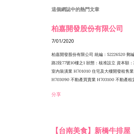
這個網誌中的熱門文章
柏嘉開發股份有限公司
7/01/2020
柏嘉開發股份有限公司 統編：52226520 
路2段77號10樓之1 狀態：核准設立 資本額：2
室內裝潢業 H701010 住宅及大樓開發租售業 
H703090 不動產買賣業 H703100 不動產
營法令非禁止或限制之業務
分享
【台南美食】新橋牛排屋