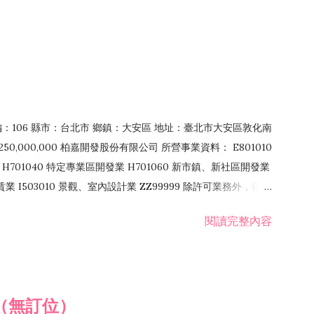
郵編：106 縣市：台北市 鄉鎮：大安區 地址：臺北市大安區敦化南
50,000,000 柏嘉開發股份有限公司 所營事業資料： E801010
H701040 特定專業區開發業 H701060 新市鎮、新社區開發業
租賃業 I503010 景觀、室內設計業 ZZ99999 除許可業務外，得經
閱讀完整內容
（無訂位）