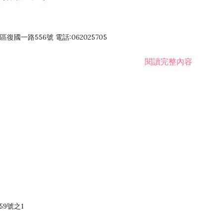
國一路556號 電話:062025705
閱讀完整內容
59號之1