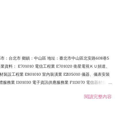
4 縣市：台北市 鄉鎮：中山區 地址：臺北市中山區北安路608巷5
資料： E701010 電信工程業 E701020 衛星電視ＫＵ頻道、
裝設工程業 E801010 室內裝潢業 EZ05010 儀器、儀表安裝
訊軟體服務業 I301030 電子資訊供應服務業 F113070 電信器材批發
 國際貿易業 ZZ99999 除許可業務外，得經營法令非禁止或限制之業
閱讀完整內容
業 F401171 酒類輸入業