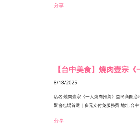
分享
【台中美食】燒肉壹宗《
8/18/2025
店名:燒肉壹宗《一人燒肉推薦》益民商圈必
聚會包場首選｜多元支付免服務費 地址:台中市北區
分享