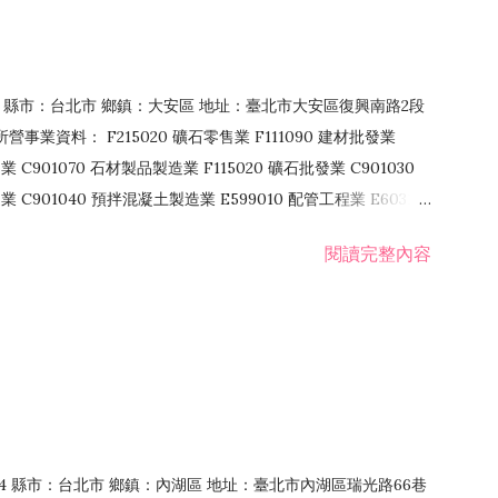
106 縣市：台北市 鄉鎮：大安區 地址：臺北市大安區復興南路2段
營事業資料： F215020 礦石零售業 F111090 建材批發業
業 C901070 石材製品製造業 F115020 礦石批發業 C901030
C901040 預拌混凝土製造業 E599010 配管工程業 E603110
 室內裝潢業 E901010 油漆工程業 E903010 防蝕、防銹工程業
閱讀完整內容
發業 F106020 日常用品批發業 F108031 醫療器材批發業
貨、飲料零售業 F206020 日常用品零售業 F208031 醫療器材零售
面零售業 F399990 其他綜合零售業 F401010 國際貿易業
止或限制之業務
：114 縣市：台北市 鄉鎮：內湖區 地址：臺北市內湖區瑞光路66巷