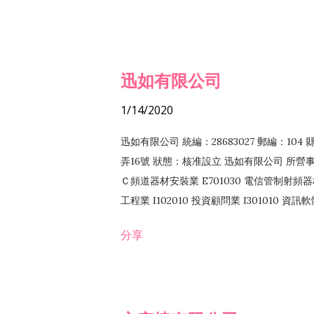
迅如有限公司
1/14/2020
迅如有限公司 統編：28683027 郵編：10
弄16號 狀態：核准設立 迅如有限公司 所營事業
Ｃ頻道器材安裝業 E701030 電信管制射頻器材
工程業 I102010 投資顧問業 I301010 資
業 F118010 資訊軟體批發業 F401010
分享
務 F102030 菸酒批發業 F203020 菸酒零售