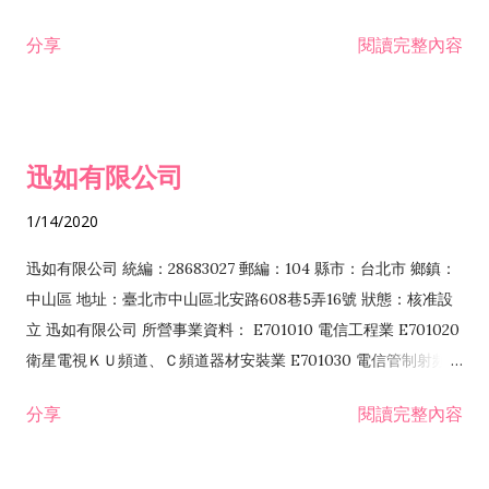
分享
閱讀完整內容
迅如有限公司
1/14/2020
迅如有限公司 統編：28683027 郵編：104 縣市：台北市 鄉鎮：
中山區 地址：臺北市中山區北安路608巷5弄16號 狀態：核准設
立 迅如有限公司 所營事業資料： E701010 電信工程業 E701020
衛星電視ＫＵ頻道、Ｃ頻道器材安裝業 E701030 電信管制射頻器
材裝設工程業 E801010 室內裝潢業 EZ05010 儀器、儀表安裝工
分享
閱讀完整內容
程業 I102010 投資顧問業 I301010 資訊軟體服務業 I301030 電
子資訊供應服務業 F113070 電信器材批發業 F118010 資訊軟體
批發業 F401010 國際貿易業 ZZ99999 除許可業務外，得經營法