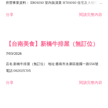
所營事業資料： E801010 室內裝潢業 H701010 住宅及大樓開發
租售業 H701040 特定專業區開發業 H701060 新市鎮、新社區開
分享
閱讀完整內容
發業 H703090 不動產買賣業 H703100 不動產租賃業 I503010
景觀、室內設計業 ZZ99999 除許可業務外，得經營法令非禁止
或限制之業務
【台南美食】新橋牛排屋（無訂位）
7/03/2026
店名:新橋牛排屋（無訂位） 地址:臺南市永康區復國一路556號
電話:062025705
分享
閱讀完整內容