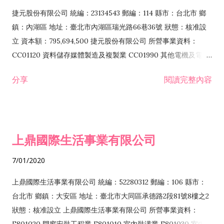
F399040 無店面零售業 F399990 其他綜合零售業 F401010 國
捷元股份有限公司 統編：23134543 郵編：114 縣市：台北市 鄉
際貿易業 ZZ99999 除許可業務外，得經營法令非禁止或限制之
鎮：內湖區 地址：臺北市內湖區瑞光路66巷36號 狀態：核准設
業務
立 資本額：795,694,500 捷元股份有限公司 所營事業資料：
CC01120 資料儲存媒體製造及複製業 CC01990 其他電機及電子
機械器材製造業 CB01020 事務機器製造業 E601020 電器安裝業
分享
閱讀完整內容
CC01050 資料儲存及處理設備製造業 CC01060 有線通信機械器
材製造業 E605010 電腦設備安裝業 CC01070 無線通信機械器材
製造業 F113020 電器批發業 E701010 電信工程業 CC01080 電
子零組件製造業 CC01110 電腦及其週邊設備製造業 F113050 電
上鼎國際生活事業有限公司
腦及事務性機器設備批發業 F113070 電信器材批發業 F118010
資訊軟體批發業 F119010 電子材料批發業 F213010 電器零售業
7/01/2020
F213030 電腦及事務性機器設備零售業 F213060 電信器材零售
業 F218010 資訊軟體零售業 F219010 電子材料零售業 F399990
上鼎國際生活事業有限公司 統編：52280312 郵編：106 縣市：
其他綜合零售業 F399040 無店面零售業 F401010 國際貿易業
台北市 鄉鎮：大安區 地址：臺北市大同區承德路2段81號8樓之2
F601010 智慧財產權業 G801010 倉儲業 I102010 投資顧問業
狀態：核准設立 上鼎國際生活事業有限公司 所營事業資料：
I103060 管理顧問業 I199990 其他顧問服務業 I105010 藝術品