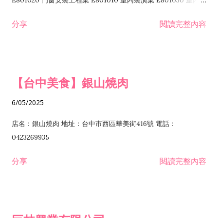
E801020 門窗安裝工程業 E801010 室內裝潢業 E801030 室內輕
諮詢顧問業 I301010 資訊軟體服務業 I301020 資料處理服務業
鋼架工程業 E801040 玻璃安裝工程業 E801070 廚具、衛浴設備
分享
閱讀完整內容
I301030 電子資訊供應服務業 I401010 一般廣告服務業 I501010
安裝工程業 F206020 日常用品零售業 F206040 水器材料零售業
產品設計業 IE01010 電信業務門號代辦業 IZ06010 理貨包裝業
F206060 祭祀用品零售業 F207030 清潔用品零售業 F211010 建
IZ09010 管理系統驗證業 IZ12010 人力派遣業 IZ13010 網路認
材零售業 F213010 電器零售業 F213030 電腦及事務性機器設備
證服務業 IZ15010 市場研究及民意調查業 IZ99990 其他工商服
零售業 F217010 消防安全設備零售業 F218010 資訊軟體零售業
【台中美食】銀山燒肉
務業 J399010 軟體出版業 J601010 藝文服務業 J602010 演藝活
H701010 住宅及大樓開發租售業 H701020 工業廠房開發租售業
動業 J701040 休閒活動場館業 J802010 運動訓練業 JA02010 電
H701050 投資興建公共建設業 H701060 新市鎮、新社區開發業
6/05/2025
器及電子產品修理業 JB01010 會議及展覽服務業 JD01010 工商
H701070 區段徵收及市地重劃代辦業 H701090 都市更新整建維
徵信服務業 JE01010 租賃業 E801010 室內裝潢業 E603010 電
護業 H702010 建築經理業 H703090 不動產買賣業 H703100 不
店名：銀山燒肉 地址：台中市西區華美街416號 電話：
纜安裝工程業 EZ05010 儀器、儀表安裝工程業 F102030 菸酒批
動產租賃業 I103060 管理顧問業 I199990 其他顧問服務業
0423269935
發業 F10...
I301010 資訊軟體服務業 I301020 資料處理服務業 I301030 電子
分享
閱讀完整內容
資訊供應服務業 IF01010 消防安全設備檢修業 JZ99050 仲介服
務業 JZ99990 未分類其他服務業 F201070 花卉零售業 F203010
食品什貨、飲料零售業 F204110 布疋、衣著、鞋、帽、傘、服飾
品零售業 F207200 化學原料零售業 F209060 文教、樂器、育樂