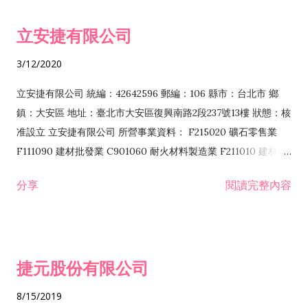
令非禁止或限制之業務 F102030 菸酒批發業 F203020 菸酒零售
立安捷有限公司
業 F401171 酒類輸入業
3/12/2020
立安捷有限公司 統編：42642596 郵編：106 縣市：台北市 鄉
鎮：大安區 地址：臺北市大安區復興南路2段237號13樓 狀態：核
准設立 立安捷有限公司 所營事業資料： F215020 礦石零售業
F111090 建材批發業 C901060 耐火材料製造業 F211010 建材零
售業 C901070 石材製品製造業 F115020 礦石批發業 C901030
分享
閱讀完整內容
水泥製造業 C901050 水泥及混凝土製品製造業 C901040 預拌混
凝土製造業 E599010 配管工程業 E603110 冷作工程業 E603120
噴砂工程業 E801010 室內裝潢業 E901010 油漆工程業 E903010
防蝕、防銹工程業 EZ99990 其他工程業 F102170 食品什貨批發
捷元股份有限公司
業 F106020 日常用品批發業 F108031 醫療器材批發業 F108040
化粧品批發業 F203010 食品什貨、飲料零售業 F206020 日常用
8/15/2019
品零售業 F208031 醫療器材零售業 F208040 化粧品零售業