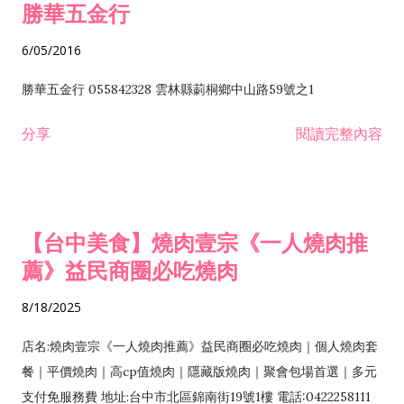
勝華五金行
6/05/2016
勝華五金行 055842328 雲林縣莿桐鄉中山路59號之1
分享
閱讀完整內容
【台中美食】燒肉壹宗《一人燒肉推
薦》益民商圈必吃燒肉
8/18/2025
店名:燒肉壹宗《一人燒肉推薦》益民商圈必吃燒肉｜個人燒肉套
餐｜平價燒肉｜高cp值燒肉｜隱藏版燒肉｜聚會包場首選｜多元
支付免服務費 地址:台中市北區錦南街19號1樓 電話:0422258111