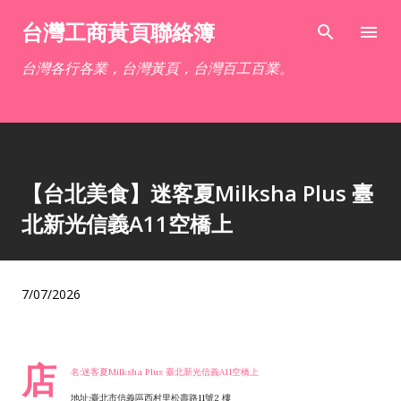
跳到主要內容
台灣工商黃頁聯絡簿
台灣各行各業，台灣黃頁，台灣百工百業。
【台北美食】迷客夏Milksha Plus 臺
北新光信義A11空橋上
7/07/2026
店
名:迷客夏Milksha Plus 臺北新光信義A11空橋上
地址:臺北市信義區西村里松壽路11號2 樓