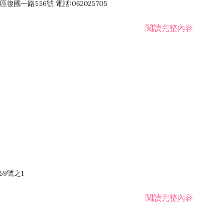
國一路556號 電話:062025705
閱讀完整內容
59號之1
閱讀完整內容