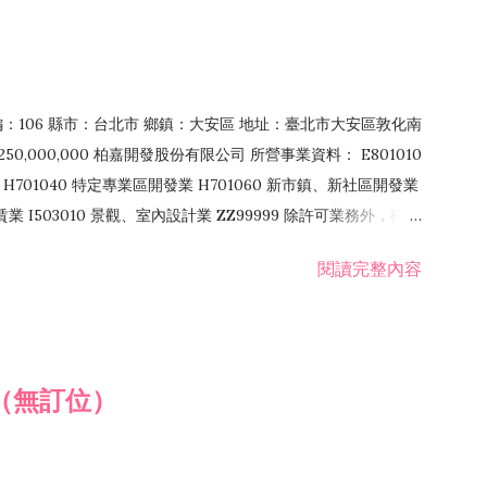
郵編：106 縣市：台北市 鄉鎮：大安區 地址：臺北市大安區敦化南
50,000,000 柏嘉開發股份有限公司 所營事業資料： E801010
H701040 特定專業區開發業 H701060 新市鎮、新社區開發業
租賃業 I503010 景觀、室內設計業 ZZ99999 除許可業務外，得經
閱讀完整內容
（無訂位）