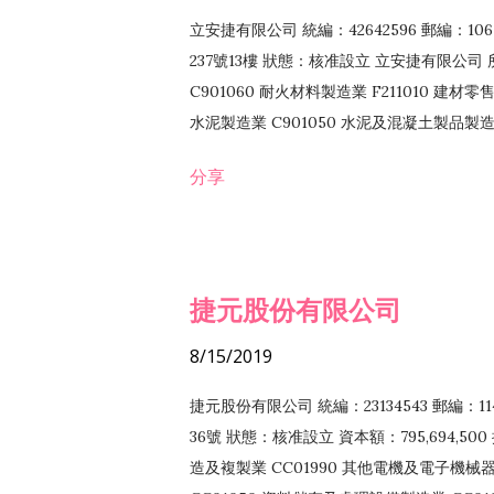
立安捷有限公司 統編：42642596 郵編：
237號13樓 狀態：核准設立 立安捷有限公司 所
C901060 耐火材料製造業 F211010 建材零售
水泥製造業 C901050 水泥及混凝土製品製造業 
冷作工程業 E603120 噴砂工程業 E801010
分享
EZ99990 其他工程業 F102170 食品什貨批
F108040 化粧品批發業 F203010 食品什
業 F208040 化粧品零售業 F399040 無店
ZZ99999 除許可業務外，得經營法令非禁
捷元股份有限公司
8/15/2019
捷元股份有限公司 統編：23134543 郵編
36號 狀態：核准設立 資本額：795,694,5
造及複製業 CC01990 其他電機及電子機械器材