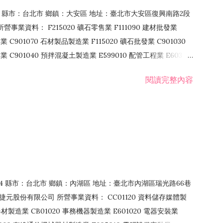
106 縣市：台北市 鄉鎮：大安區 地址：臺北市大安區復興南路2段
營事業資料： F215020 礦石零售業 F111090 建材批發業
業 C901070 石材製品製造業 F115020 礦石批發業 C901030
C901040 預拌混凝土製造業 E599010 配管工程業 E603110
 室內裝潢業 E901010 油漆工程業 E903010 防蝕、防銹工程業
閱讀完整內容
發業 F106020 日常用品批發業 F108031 醫療器材批發業
貨、飲料零售業 F206020 日常用品零售業 F208031 醫療器材零售
面零售業 F399990 其他綜合零售業 F401010 國際貿易業
止或限制之業務
：114 縣市：台北市 鄉鎮：內湖區 地址：臺北市內湖區瑞光路66巷
00 捷元股份有限公司 所營事業資料： CC01120 資料儲存媒體製
製造業 CB01020 事務機器製造業 E601020 電器安裝業