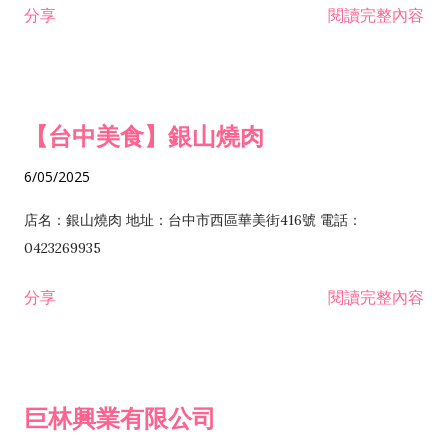
分享
閱讀完整內容
I301030 電子資訊供應服務業 I401010 一般廣告服務業 I501010
安裝工程業 F206020 日常用品零售業 F206040 水器材料零售業
產品設計業 IE01010 電信業務門號代辦業 IZ06010 理貨包裝業
F206060 祭祀用品零售業 F207030 清潔用品零售業 F211010 建
IZ09010 管理系統驗證業 IZ12010 人力派遣業 IZ13010 網路認
材零售業 F213010 電器零售業 F213030 電腦及事務性機器設備
證服務業 IZ15010 市場研究及民意調查業 IZ99990 其他工商服
零售業 F217010 消防安全設備零售業 F218010 資訊軟體零售業
【台中美食】銀山燒肉
務業 J399010 軟體出版業 J601010 藝文服務業 J602010 演藝活
H701010 住宅及大樓開發租售業 H701020 工業廠房開發租售業
動業 J701040 休閒活動場館業 J802010 運動訓練業 JA02010 電
H701050 投資興建公共建設業 H701060 新市鎮、新社區開發業
6/05/2025
器及電子產品修理業 JB01010 會議及展覽服務業 JD01010 工商
H701070 區段徵收及市地重劃代辦業 H701090 都市更新整建維
徵信服務業 JE01010 租賃業 E801010 室內裝潢業 E603010 電
護業 H702010 建築經理業 H703090 不動產買賣業 H703100 不
店名：銀山燒肉 地址：台中市西區華美街416號 電話：
纜安裝工程業 EZ05010 儀器、儀表安裝工程業 F102030 菸酒批
動產租賃業 I103060 管理顧問業 I199990 其他顧問服務業
0423269935
發業 F10...
I301010 資訊軟體服務業 I301020 資料處理服務業 I301030 電子
分享
閱讀完整內容
資訊供應服務業 IF01010 消防安全設備檢修業 JZ99050 仲介服
務業 JZ99990 未分類其他服務業 F201070 花卉零售業 F203010
食品什貨、飲料零售業 F204110 布疋、衣著、鞋、帽、傘、服飾
品零售業 F207200 化學原料零售業 F209060 文教、樂器、育樂
巨林興業有限公司
用品零售業 F215010 首飾及貴金屬零售業 F399040 無店面零售
業 F399990 其他綜合零售業 I301040 第三方支付服務業