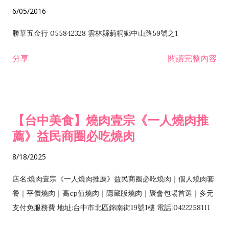
6/05/2016
勝華五金行 055842328 雲林縣莿桐鄉中山路59號之1
分享
閱讀完整內容
【台中美食】燒肉壹宗《一人燒肉推
薦》益民商圈必吃燒肉
8/18/2025
店名:燒肉壹宗《一人燒肉推薦》益民商圈必吃燒肉｜個人燒肉套
餐｜平價燒肉｜高cp值燒肉｜隱藏版燒肉｜聚會包場首選｜多元
支付免服務費 地址:台中市北區錦南街19號1樓 電話:0422258111