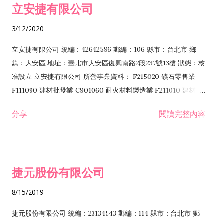
立安捷有限公司
業 F401171 酒類輸入業
3/12/2020
立安捷有限公司 統編：42642596 郵編：106 縣市：台北市 鄉
鎮：大安區 地址：臺北市大安區復興南路2段237號13樓 狀態：核
准設立 立安捷有限公司 所營事業資料： F215020 礦石零售業
F111090 建材批發業 C901060 耐火材料製造業 F211010 建材零
售業 C901070 石材製品製造業 F115020 礦石批發業 C901030
分享
閱讀完整內容
水泥製造業 C901050 水泥及混凝土製品製造業 C901040 預拌混
凝土製造業 E599010 配管工程業 E603110 冷作工程業 E603120
噴砂工程業 E801010 室內裝潢業 E901010 油漆工程業 E903010
防蝕、防銹工程業 EZ99990 其他工程業 F102170 食品什貨批發
捷元股份有限公司
業 F106020 日常用品批發業 F108031 醫療器材批發業 F108040
化粧品批發業 F203010 食品什貨、飲料零售業 F206020 日常用
8/15/2019
品零售業 F208031 醫療器材零售業 F208040 化粧品零售業
F399040 無店面零售業 F399990 其他綜合零售業 F401010 國
捷元股份有限公司 統編：23134543 郵編：114 縣市：台北市 鄉