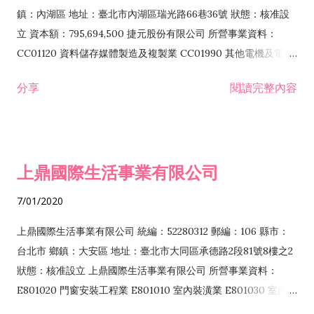
際貿易業 ZZ99999 除許可業務外，得經營法令非禁止或限制之
鎮：內湖區 地址：臺北市內湖區瑞光路66巷36號 狀態：核准設
業務
立 資本額：795,694,500 捷元股份有限公司 所營事業資料：
CC01120 資料儲存媒體製造及複製業 CC01990 其他電機及電子
機械器材製造業 CB01020 事務機器製造業 E601020 電器安裝業
分享
閱讀完整內容
CC01050 資料儲存及處理設備製造業 CC01060 有線通信機械器
材製造業 E605010 電腦設備安裝業 CC01070 無線通信機械器材
製造業 F113020 電器批發業 E701010 電信工程業 CC01080 電
子零組件製造業 CC01110 電腦及其週邊設備製造業 F113050 電
上鼎國際生活事業有限公司
腦及事務性機器設備批發業 F113070 電信器材批發業 F118010
資訊軟體批發業 F119010 電子材料批發業 F213010 電器零售業
7/01/2020
F213030 電腦及事務性機器設備零售業 F213060 電信器材零售
業 F218010 資訊軟體零售業 F219010 電子材料零售業 F399990
上鼎國際生活事業有限公司 統編：52280312 郵編：106 縣市：
其他綜合零售業 F399040 無店面零售業 F401010 國際貿易業
台北市 鄉鎮：大安區 地址：臺北市大同區承德路2段81號8樓之2
F601010 智慧財產權業 G801010 倉儲業 I102010 投資顧問業
狀態：核准設立 上鼎國際生活事業有限公司 所營事業資料：
I103060 管理顧問業 I199990 其他顧問服務業 I105010 藝術品
E801020 門窗安裝工程業 E801010 室內裝潢業 E801030 室內輕
諮詢顧問業 I301010 資訊軟體服務業 I301020 資料處理服務業
鋼架工程業 E801040 玻璃安裝工程業 E801070 廚具、衛浴設備