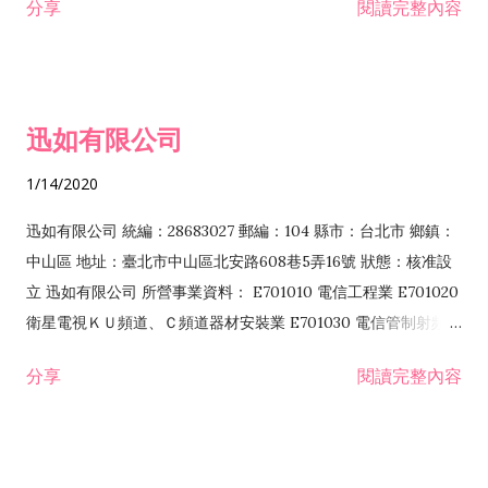
分享
閱讀完整內容
迅如有限公司
1/14/2020
迅如有限公司 統編：28683027 郵編：104 縣市：台北市 鄉鎮：
中山區 地址：臺北市中山區北安路608巷5弄16號 狀態：核准設
立 迅如有限公司 所營事業資料： E701010 電信工程業 E701020
衛星電視ＫＵ頻道、Ｃ頻道器材安裝業 E701030 電信管制射頻器
材裝設工程業 E801010 室內裝潢業 EZ05010 儀器、儀表安裝工
分享
閱讀完整內容
程業 I102010 投資顧問業 I301010 資訊軟體服務業 I301030 電
子資訊供應服務業 F113070 電信器材批發業 F118010 資訊軟體
批發業 F401010 國際貿易業 ZZ99999 除許可業務外，得經營法
令非禁止或限制之業務 F102030 菸酒批發業 F203020 菸酒零售