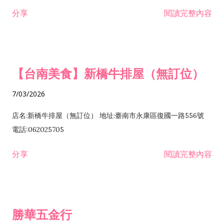
租售業 H701040 特定專業區開發業 H701060 新市鎮、新社區開
分享
閱讀完整內容
發業 H703090 不動產買賣業 H703100 不動產租賃業 I503010
景觀、室內設計業 ZZ99999 除許可業務外，得經營法令非禁止
或限制之業務
【台南美食】新橋牛排屋（無訂位）
7/03/2026
店名:新橋牛排屋（無訂位） 地址:臺南市永康區復國一路556號
電話:062025705
分享
閱讀完整內容
勝華五金行