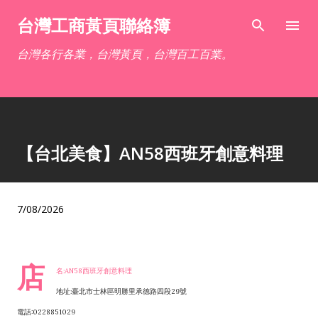
跳到主要內容
台灣工商黃頁聯絡簿
台灣各行各業，台灣黃頁，台灣百工百業。
【台北美食】AN58西班牙創意料理
7/08/2026
店
名:AN58西班牙創意料理
地址:臺北市士林區明勝里承德路四段29號
電話:0228851029