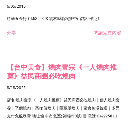
6/05/2016
勝華五金行 055842328 雲林縣莿桐鄉中山路59號之1
分享
閱讀完整內容
【台中美食】燒肉壹宗《一人燒肉推
薦》益民商圈必吃燒肉
8/18/2025
店名:燒肉壹宗《一人燒肉推薦》益民商圈必吃燒肉｜個人燒肉套
餐｜平價燒肉｜高cp值燒肉｜隱藏版燒肉｜聚會包場首選｜多元
支付免服務費 地址:台中市北區錦南街19號1樓 電話:0422258111