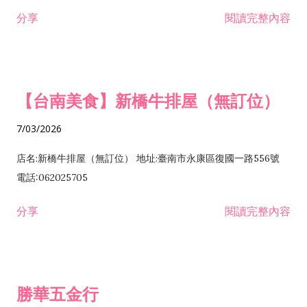
租售業 H701040 特定專業區開發業 H701060 新市鎮、新社區開
分享
閱讀完整內容
發業 H703090 不動產買賣業 H703100 不動產租賃業 I503010
景觀、室內設計業 ZZ99999 除許可業務外，得經營法令非禁止
或限制之業務
【台南美食】新橋牛排屋（無訂位）
7/03/2026
店名:新橋牛排屋（無訂位） 地址:臺南市永康區復國一路556號
電話:062025705
分享
閱讀完整內容
勝華五金行