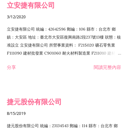
立安捷有限公司
業 F401171 酒類輸入業
3/12/2020
立安捷有限公司 統編：42642596 郵編：106 縣市：台北市 鄉
鎮：大安區 地址：臺北市大安區復興南路2段237號13樓 狀態：核
准設立 立安捷有限公司 所營事業資料： F215020 礦石零售業
F111090 建材批發業 C901060 耐火材料製造業 F211010 建材零
售業 C901070 石材製品製造業 F115020 礦石批發業 C901030
分享
閱讀完整內容
水泥製造業 C901050 水泥及混凝土製品製造業 C901040 預拌混
凝土製造業 E599010 配管工程業 E603110 冷作工程業 E603120
噴砂工程業 E801010 室內裝潢業 E901010 油漆工程業 E903010
防蝕、防銹工程業 EZ99990 其他工程業 F102170 食品什貨批發
捷元股份有限公司
業 F106020 日常用品批發業 F108031 醫療器材批發業 F108040
化粧品批發業 F203010 食品什貨、飲料零售業 F206020 日常用
8/15/2019
品零售業 F208031 醫療器材零售業 F208040 化粧品零售業
F399040 無店面零售業 F399990 其他綜合零售業 F401010 國
捷元股份有限公司 統編：23134543 郵編：114 縣市：台北市 鄉