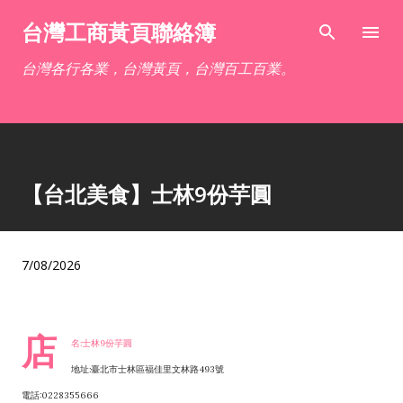
跳到主要內容
台灣工商黃頁聯絡簿
台灣各行各業，台灣黃頁，台灣百工百業。
【台北美食】士林9份芋圓
7/08/2026
店
名:士林9份芋圓
地址:臺北市士林區福佳里文林路493號
電話:0228355666