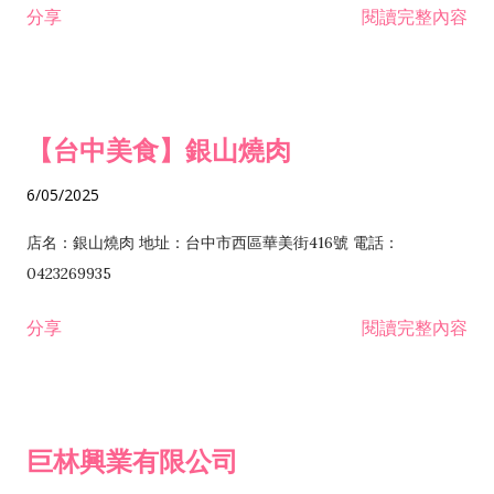
分享
閱讀完整內容
I301030 電子資訊供應服務業 I401010 一般廣告服務業 I501010
安裝工程業 F206020 日常用品零售業 F206040 水器材料零售業
產品設計業 IE01010 電信業務門號代辦業 IZ06010 理貨包裝業
F206060 祭祀用品零售業 F207030 清潔用品零售業 F211010 建
IZ09010 管理系統驗證業 IZ12010 人力派遣業 IZ13010 網路認
材零售業 F213010 電器零售業 F213030 電腦及事務性機器設備
證服務業 IZ15010 市場研究及民意調查業 IZ99990 其他工商服
零售業 F217010 消防安全設備零售業 F218010 資訊軟體零售業
【台中美食】銀山燒肉
務業 J399010 軟體出版業 J601010 藝文服務業 J602010 演藝活
H701010 住宅及大樓開發租售業 H701020 工業廠房開發租售業
動業 J701040 休閒活動場館業 J802010 運動訓練業 JA02010 電
H701050 投資興建公共建設業 H701060 新市鎮、新社區開發業
6/05/2025
器及電子產品修理業 JB01010 會議及展覽服務業 JD01010 工商
H701070 區段徵收及市地重劃代辦業 H701090 都市更新整建維
徵信服務業 JE01010 租賃業 E801010 室內裝潢業 E603010 電
護業 H702010 建築經理業 H703090 不動產買賣業 H703100 不
店名：銀山燒肉 地址：台中市西區華美街416號 電話：
纜安裝工程業 EZ05010 儀器、儀表安裝工程業 F102030 菸酒批
動產租賃業 I103060 管理顧問業 I199990 其他顧問服務業
0423269935
發業 F10...
I301010 資訊軟體服務業 I301020 資料處理服務業 I301030 電子
分享
閱讀完整內容
資訊供應服務業 IF01010 消防安全設備檢修業 JZ99050 仲介服
務業 JZ99990 未分類其他服務業 F201070 花卉零售業 F203010
食品什貨、飲料零售業 F204110 布疋、衣著、鞋、帽、傘、服飾
品零售業 F207200 化學原料零售業 F209060 文教、樂器、育樂
巨林興業有限公司
用品零售業 F215010 首飾及貴金屬零售業 F399040 無店面零售
業 F399990 其他綜合零售業 I301040 第三方支付服務業