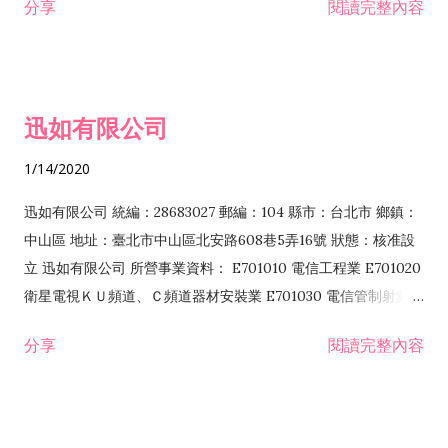
分享
閱讀完整內容
迅如有限公司
1/14/2020
迅如有限公司 統編：28683027 郵編：104 縣市：台北市 鄉鎮：
中山區 地址：臺北市中山區北安路608巷5弄16號 狀態：核准設
立 迅如有限公司 所營事業資料： E701010 電信工程業 E701020
衛星電視ＫＵ頻道、Ｃ頻道器材安裝業 E701030 電信管制射頻器
材裝設工程業 E801010 室內裝潢業 EZ05010 儀器、儀表安裝工
分享
閱讀完整內容
程業 I102010 投資顧問業 I301010 資訊軟體服務業 I301030 電
子資訊供應服務業 F113070 電信器材批發業 F118010 資訊軟體
批發業 F401010 國際貿易業 ZZ99999 除許可業務外，得經營法
令非禁止或限制之業務 F102030 菸酒批發業 F203020 菸酒零售