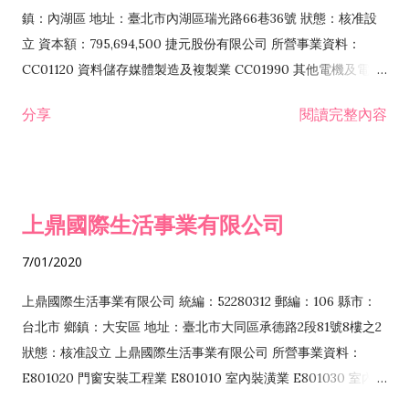
際貿易業 ZZ99999 除許可業務外，得經營法令非禁止或限制之
鎮：內湖區 地址：臺北市內湖區瑞光路66巷36號 狀態：核准設
業務
立 資本額：795,694,500 捷元股份有限公司 所營事業資料：
CC01120 資料儲存媒體製造及複製業 CC01990 其他電機及電子
機械器材製造業 CB01020 事務機器製造業 E601020 電器安裝業
分享
閱讀完整內容
CC01050 資料儲存及處理設備製造業 CC01060 有線通信機械器
材製造業 E605010 電腦設備安裝業 CC01070 無線通信機械器材
製造業 F113020 電器批發業 E701010 電信工程業 CC01080 電
子零組件製造業 CC01110 電腦及其週邊設備製造業 F113050 電
上鼎國際生活事業有限公司
腦及事務性機器設備批發業 F113070 電信器材批發業 F118010
資訊軟體批發業 F119010 電子材料批發業 F213010 電器零售業
7/01/2020
F213030 電腦及事務性機器設備零售業 F213060 電信器材零售
業 F218010 資訊軟體零售業 F219010 電子材料零售業 F399990
上鼎國際生活事業有限公司 統編：52280312 郵編：106 縣市：
其他綜合零售業 F399040 無店面零售業 F401010 國際貿易業
台北市 鄉鎮：大安區 地址：臺北市大同區承德路2段81號8樓之2
F601010 智慧財產權業 G801010 倉儲業 I102010 投資顧問業
狀態：核准設立 上鼎國際生活事業有限公司 所營事業資料：
I103060 管理顧問業 I199990 其他顧問服務業 I105010 藝術品
E801020 門窗安裝工程業 E801010 室內裝潢業 E801030 室內輕
諮詢顧問業 I301010 資訊軟體服務業 I301020 資料處理服務業
鋼架工程業 E801040 玻璃安裝工程業 E801070 廚具、衛浴設備