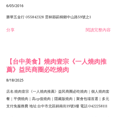
6/05/2016
勝華五金行 055842328 雲林縣莿桐鄉中山路59號之1
分享
閱讀完整內容
【台中美食】燒肉壹宗《一人燒肉推
薦》益民商圈必吃燒肉
8/18/2025
店名:燒肉壹宗《一人燒肉推薦》益民商圈必吃燒肉｜個人燒肉套
餐｜平價燒肉｜高cp值燒肉｜隱藏版燒肉｜聚會包場首選｜多元
支付免服務費 地址:台中市北區錦南街19號1樓 電話:0422258111