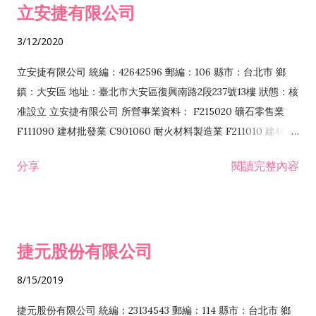
立安捷有限公司
業 F401171 酒類輸入業
3/12/2020
立安捷有限公司 統編：42642596 郵編：106 縣市：台北市 鄉
鎮：大安區 地址：臺北市大安區復興南路2段237號13樓 狀態：核
准設立 立安捷有限公司 所營事業資料： F215020 礦石零售業
F111090 建材批發業 C901060 耐火材料製造業 F211010 建材零
售業 C901070 石材製品製造業 F115020 礦石批發業 C901030
分享
閱讀完整內容
水泥製造業 C901050 水泥及混凝土製品製造業 C901040 預拌混
凝土製造業 E599010 配管工程業 E603110 冷作工程業 E603120
噴砂工程業 E801010 室內裝潢業 E901010 油漆工程業 E903010
防蝕、防銹工程業 EZ99990 其他工程業 F102170 食品什貨批發
捷元股份有限公司
業 F106020 日常用品批發業 F108031 醫療器材批發業 F108040
化粧品批發業 F203010 食品什貨、飲料零售業 F206020 日常用
8/15/2019
品零售業 F208031 醫療器材零售業 F208040 化粧品零售業
F399040 無店面零售業 F399990 其他綜合零售業 F401010 國
捷元股份有限公司 統編：23134543 郵編：114 縣市：台北市 鄉