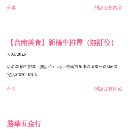
租售業 H701040 特定專業區開發業 H701060 新市鎮、新社區開
分享
閱讀完整內容
發業 H703090 不動產買賣業 H703100 不動產租賃業 I503010
景觀、室內設計業 ZZ99999 除許可業務外，得經營法令非禁止
或限制之業務
【台南美食】新橋牛排屋（無訂位）
7/03/2026
店名:新橋牛排屋（無訂位） 地址:臺南市永康區復國一路556號
電話:062025705
分享
閱讀完整內容
勝華五金行