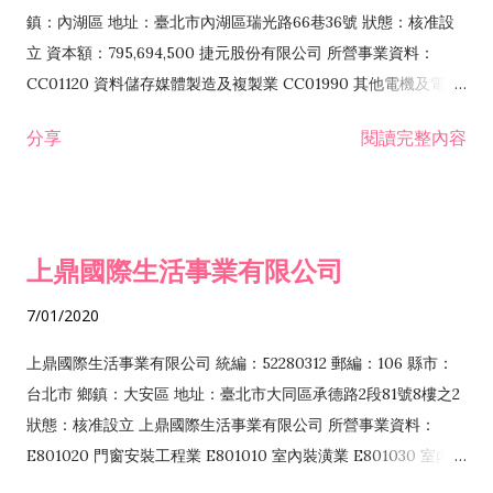
際貿易業 ZZ99999 除許可業務外，得經營法令非禁止或限制之
鎮：內湖區 地址：臺北市內湖區瑞光路66巷36號 狀態：核准設
業務
立 資本額：795,694,500 捷元股份有限公司 所營事業資料：
CC01120 資料儲存媒體製造及複製業 CC01990 其他電機及電子
機械器材製造業 CB01020 事務機器製造業 E601020 電器安裝業
分享
閱讀完整內容
CC01050 資料儲存及處理設備製造業 CC01060 有線通信機械器
材製造業 E605010 電腦設備安裝業 CC01070 無線通信機械器材
製造業 F113020 電器批發業 E701010 電信工程業 CC01080 電
子零組件製造業 CC01110 電腦及其週邊設備製造業 F113050 電
上鼎國際生活事業有限公司
腦及事務性機器設備批發業 F113070 電信器材批發業 F118010
資訊軟體批發業 F119010 電子材料批發業 F213010 電器零售業
7/01/2020
F213030 電腦及事務性機器設備零售業 F213060 電信器材零售
業 F218010 資訊軟體零售業 F219010 電子材料零售業 F399990
上鼎國際生活事業有限公司 統編：52280312 郵編：106 縣市：
其他綜合零售業 F399040 無店面零售業 F401010 國際貿易業
台北市 鄉鎮：大安區 地址：臺北市大同區承德路2段81號8樓之2
F601010 智慧財產權業 G801010 倉儲業 I102010 投資顧問業
狀態：核准設立 上鼎國際生活事業有限公司 所營事業資料：
I103060 管理顧問業 I199990 其他顧問服務業 I105010 藝術品
E801020 門窗安裝工程業 E801010 室內裝潢業 E801030 室內輕
諮詢顧問業 I301010 資訊軟體服務業 I301020 資料處理服務業
鋼架工程業 E801040 玻璃安裝工程業 E801070 廚具、衛浴設備