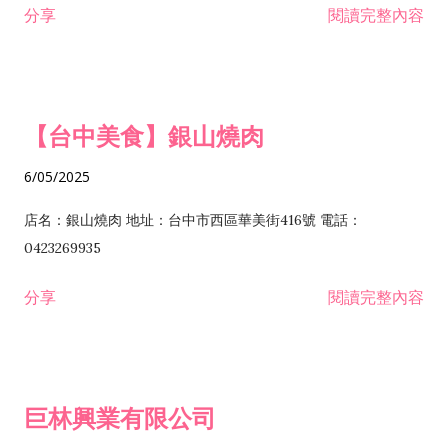
分享
閱讀完整內容
I301030 電子資訊供應服務業 I401010 一般廣告服務業 I501010
安裝工程業 F206020 日常用品零售業 F206040 水器材料零售業
產品設計業 IE01010 電信業務門號代辦業 IZ06010 理貨包裝業
F206060 祭祀用品零售業 F207030 清潔用品零售業 F211010 建
IZ09010 管理系統驗證業 IZ12010 人力派遣業 IZ13010 網路認
材零售業 F213010 電器零售業 F213030 電腦及事務性機器設備
證服務業 IZ15010 市場研究及民意調查業 IZ99990 其他工商服
零售業 F217010 消防安全設備零售業 F218010 資訊軟體零售業
【台中美食】銀山燒肉
務業 J399010 軟體出版業 J601010 藝文服務業 J602010 演藝活
H701010 住宅及大樓開發租售業 H701020 工業廠房開發租售業
動業 J701040 休閒活動場館業 J802010 運動訓練業 JA02010 電
H701050 投資興建公共建設業 H701060 新市鎮、新社區開發業
6/05/2025
器及電子產品修理業 JB01010 會議及展覽服務業 JD01010 工商
H701070 區段徵收及市地重劃代辦業 H701090 都市更新整建維
徵信服務業 JE01010 租賃業 E801010 室內裝潢業 E603010 電
護業 H702010 建築經理業 H703090 不動產買賣業 H703100 不
店名：銀山燒肉 地址：台中市西區華美街416號 電話：
纜安裝工程業 EZ05010 儀器、儀表安裝工程業 F102030 菸酒批
動產租賃業 I103060 管理顧問業 I199990 其他顧問服務業
0423269935
發業 F10...
I301010 資訊軟體服務業 I301020 資料處理服務業 I301030 電子
分享
閱讀完整內容
資訊供應服務業 IF01010 消防安全設備檢修業 JZ99050 仲介服
務業 JZ99990 未分類其他服務業 F201070 花卉零售業 F203010
食品什貨、飲料零售業 F204110 布疋、衣著、鞋、帽、傘、服飾
品零售業 F207200 化學原料零售業 F209060 文教、樂器、育樂
巨林興業有限公司
用品零售業 F215010 首飾及貴金屬零售業 F399040 無店面零售
業 F399990 其他綜合零售業 I301040 第三方支付服務業