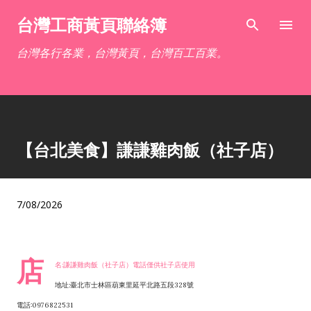
跳到主要內容
台灣工商黃頁聯絡簿
台灣各行各業，台灣黃頁，台灣百工百業。
【台北美食】謙謙雞肉飯（社子店）
7/08/2026
店
名:謙謙雞肉飯（社子店）電話僅供社子店使用
地址:臺北市士林區葫東里延平北路五段328號
電話:0976822531