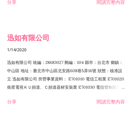
分享
閱讀完整內容
迅如有限公司
1/14/2020
迅如有限公司 統編：28683027 郵編：104 縣市：台北市 鄉鎮：
中山區 地址：臺北市中山區北安路608巷5弄16號 狀態：核准設
立 迅如有限公司 所營事業資料： E701010 電信工程業 E701020
衛星電視ＫＵ頻道、Ｃ頻道器材安裝業 E701030 電信管制射頻器
材裝設工程業 E801010 室內裝潢業 EZ05010 儀器、儀表安裝工
分享
閱讀完整內容
程業 I102010 投資顧問業 I301010 資訊軟體服務業 I301030 電
子資訊供應服務業 F113070 電信器材批發業 F118010 資訊軟體
批發業 F401010 國際貿易業 ZZ99999 除許可業務外，得經營法
令非禁止或限制之業務 F102030 菸酒批發業 F203020 菸酒零售